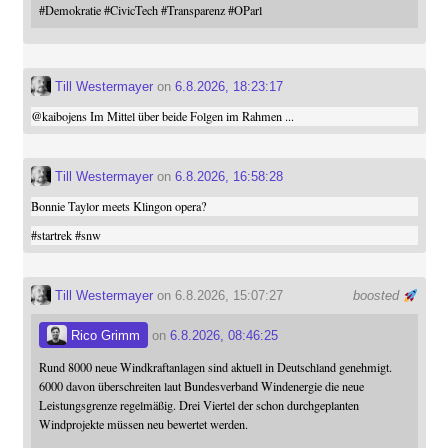
#
Demokratie
#
CivicTech
#
Transparenz
#
OParl
Till Westermayer
on
6.8.2026, 18:23:17
@
kaibojens
Im Mittel über beide Folgen im Rahmen ...
Till Westermayer
on
6.8.2026, 16:58:28
Bonnie Taylor meets Klingon opera?
#
startrek
#
snw
Till Westermayer
on 6.8.2026, 15:07:27
boosted
Rico Grimm
on
6.8.2026, 08:46:25
Rund 8000 neue Windkraftanlagen sind aktuell in Deutschland genehmigt.
6000 davon überschreiten laut Bundesverband Windenergie die neue
Leistungsgrenze regelmäßig. Drei Viertel der schon durchgeplanten
Windprojekte müssen neu bewertet werden.