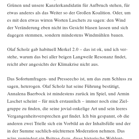
Grü­nen und unse­re Kanz­ler­kan­di­da­tin für Auf­bruch ste­hen, für
etwas ande­res als das Wei­ter so der Gro­ßen Koali­ti­on. Oder, um
es mit den etwas wir­ren Wor­ten Laschets zu sagen: den Wind
der Ver­än­de­rung eben nicht ins Gesicht bla­sen las­sen und sich
dage­gen stem­men, son­dern min­des­tens Wind­müh­len bauen.
Olaf Scholz gab habi­tu­ell Mer­kel 2.0 – das ist ok, und ich ver­
ste­he, war­um das bei aller bei­gen Lang­wei­le Reso­nanz fin­det,
reicht aber ange­sichts der Kli­ma­kri­se nicht aus.
Das Sofort­um­fra­gen- und Pres­se­echo ist, um das zum Schluss zu
sagen, hete­ro­gen. Olaf Scholz hat sei­ne Füh­rung bestä­tigt,
Anna­le­na Baer­bock ist min­des­tens zurück im Spiel, und Armin
Laschet scheint – für mich erstaun­lich – immer noch eine Ziel­
grup­pe zu fin­den, die sei­ne jovi­al-onke­li­ge Art und sein lee­res
Ver­gan­gen­heits­ver­spre­chen gut fin­det. Ich bin gespannt, ob die
ande­ren zwei Tri­el­le sich ein Vor­bild an der Inhalts­fül­le und der
in der Sum­me sach­lich-nüch­ter­nen Mode­ra­ti­on neh­men. Das
wäre zumin­dest ein Bei­trag dazu, die­se his­to­ri­sche Wahl­ent­