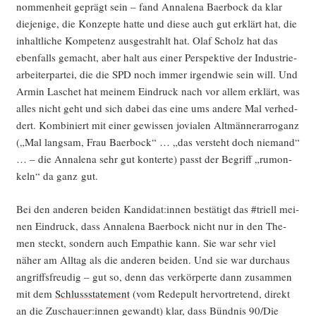
nom­men­heit geprägt sein – fand Anna­le­na Baer­bock da klar
die­je­ni­ge, die Kon­zep­te hat­te und die­se auch gut erklärt hat, die
inhalt­li­che Kom­pe­tenz aus­ge­strahlt hat. Olaf Scholz hat das
eben­falls gemacht, aber halt aus einer Per­spek­ti­ve der Indus­trie­
ar­bei­ter­par­tei, die die SPD noch immer irgend­wie sein will. Und
Armin Laschet hat mei­nem Ein­druck nach vor allem erklärt, was
alles nicht geht und sich dabei das eine ums ande­re Mal ver­hed­
dert. Kom­bi­niert mit einer gewis­sen jovia­len Alt­män­ner­ar­ro­ganz
(„Mal lang­sam, Frau Baer­bock“ … „das ver­steht doch nie­mand“
… – die Anna­le­na sehr gut kon­ter­te) passt der Begriff „rum­on­
keln“ da ganz gut.
Bei den ande­ren bei­den Kandidat:innen bestä­tigt das #tri­ell mei­
nen Ein­druck, dass Anna­le­na Baer­bock nicht nur in den The­
men steckt, son­dern auch Empa­thie kann. Sie war sehr viel
näher am All­tag als die ande­ren bei­den. Und sie war durch­aus
angriffs­freu­dig – gut so, denn das ver­kör­per­te dann zusam­men
mit dem
Schluss­state­ment
(vom Rede­pult her­vor­tre­tend, direkt
an die Zuschauer:innen gewandt) klar, dass Bünd­nis 90/Die