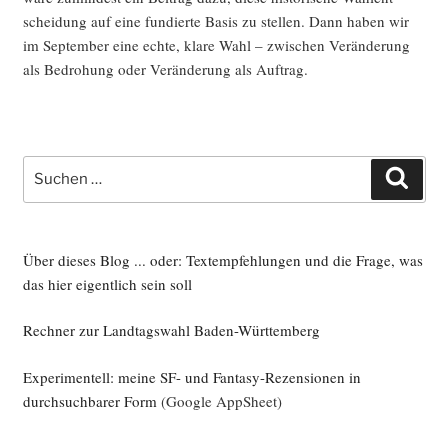
schei­dung auf eine fun­dier­te Basis zu stel­len. Dann haben wir
im Sep­tem­ber eine ech­te, kla­re Wahl – zwi­schen Ver­än­de­rung
als Bedro­hung oder Ver­än­de­rung als Auftrag.
Suche
Such
nach:
Über dieses Blog ... oder: Textempfehlungen und die Frage, was
das hier eigentlich sein soll
Rechner zur Landtagswahl Baden-Württemberg
Experimentell: meine SF- und Fantasy-Rezensionen in
durchsuchbarer Form
(Google AppSheet)