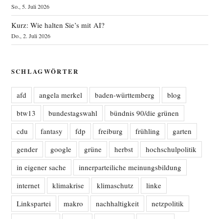
So., 5. Juli 2026
Kurz: Wie halten Sie’s mit AI?
Do., 2. Juli 2026
SCHLAGWÖRTER
afd
angela merkel
baden-württemberg
blog
btw13
bundestagswahl
bündnis 90/die grünen
cdu
fantasy
fdp
freiburg
frühling
garten
gender
google
grüne
herbst
hochschulpolitik
in eigener sache
innerparteiliche meinungsbildung
internet
klimakrise
klimaschutz
linke
Linkspartei
makro
nachhaltigkeit
netzpolitik