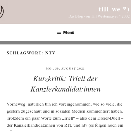
Zum
till we *)
Inhalt
Das Blog von Till Westermayer * 2002
springen
Menü
SCHLAGWORT:
NTV
VERÖFFENTLICHT
MO., 30. AUGUST 2021
AM
Kurzkritik: Triell der
Kanzlerkandidat:innen
Vor­ne­weg: natür­lich bin ich vor­ein­ge­nom­men, wie so vie­le, die
ges­tern zuge­schaut und in sozia­len Medi­en kom­men­tiert haben.
Trotz­dem ein paar Wor­te zum „Tri­ell“ – also dem Drei­er-Duell –
der Kanzlerkandidat:innen von RTL und ntv (es fol­gen noch ein