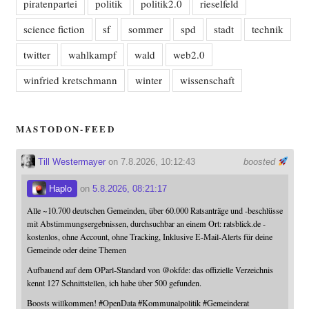
piratenpartei
politik
politik2.0
rieselfeld
science fiction
sf
sommer
spd
stadt
technik
twitter
wahlkampf
wald
web2.0
winfried kretschmann
winter
wissenschaft
MASTODON-FEED
Till Westermayer
on 7.8.2026, 10:12:43
boosted
Haplo
on
5.8.2026, 08:21:17
Alle ~10.700 deutschen Gemeinden, über 60.000 Ratsanträge und -beschlüsse
mit Abstimmungsergebnissen, durchsuchbar an einem Ort: ratsblick.de -
kostenlos, ohne Account, ohne Tracking, Inklusive E-Mail-Alerts für deine
Gemeinde oder deine Themen
Aufbauend auf dem OParl-Standard von
@
okfde
: das offizielle Verzeichnis
kennt 127 Schnittstellen, ich habe über 500 gefunden.
Boosts willkommen!
#
OpenData
#
Kommunalpolitik
#
Gemeinderat