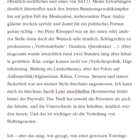
öffent­lich-recht­li­ches und eines von SAT1). Mei­ne Erwar­tun­gen
deut­lich über­trof­fen nach den letz­ten Bun­des­tags­wahl­kämp­fen
hat auf jeden Fall die Mode­ra­ti­on, ins­be­son­de­re Pinar Ata­lay
glänz­te tro­cken-sprö­de und damit für ein poli­ti­sches For­mat
genau rich­tig – bei Peter Kloep­pel war an der einen oder ande­
ren Stel­le dann doch der Wunsch sehr deut­lich, Schlag­zei­len zu
pro­du­zie­ren („Ver­bots­de­bat­te“, Gen­dern, Quer­den­ker …). Aber
ins­ge­samt wur­de tat­säch­lich rund zwei Stun­den lang über Inhal­
te gestrit­ten. Klar, eini­ge kamen nicht vor (Ver­kehrs­po­li­tik, Digi­
ta­li­sie­rung, Bil­dung als Län­der­the­ma), aber der Fokus auf
Außenpolitik/Afghanistan, Kli­ma, Coro­na, Steu­ern und inne­re
Sicher­heit war aus mei­ner Sicht durch­aus ange­mes­sen. Ich kann
mich da durch­aus
Jacob Lenz anschlie­ßen
(Kom­men­tar lei­der
hin­ter der Pay­wall). Das Tri­ell hat sowohl die Per­so­nen als auch
die Inhal­te, und die Unter­schie­de in den Inhal­ten, deut­lich wer­
den las­sen. Und das ist wich­ti­ger als die Ver­tei­lung von
Haltungsnoten.
Ich – aber das mag, wie gesagt, von einer gewis­sen Vor­ein­ge­