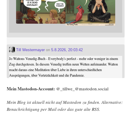
Till Westermayer
on
5.8.2026, 20:03:42
Jo Waltons Venedig-Buch - Everybody's perfect - mehr oder weniger in einem
Zug durchgelesen. In diesem Venedig treffen neun Welten aufeinander. Walton
macht daraus eine Meditation über Liebe in ihren unterschiedlichen
Ausprägungen, über Verletzlichkeit und die Pandemie.
Mein Mast­o­don-Account:
@_tillwe_@mastodon.social
Mein Blog ist aktu­ell nicht auf Mast­o­don zu fin­den. Alter­na­ti­ve:
Benach­rich­ti­gung per Mail oder das gute alte
RSS
.