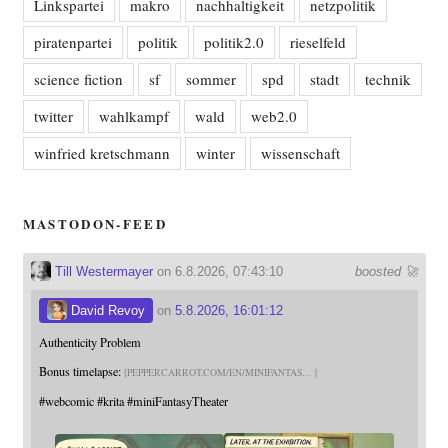
Linkspartei
makro
nachhaltigkeit
netzpolitik
piratenpartei
politik
politik2.0
rieselfeld
science fiction
sf
sommer
spd
stadt
technik
twitter
wahlkampf
wald
web2.0
winfried kretschmann
winter
wissenschaft
MASTODON-FEED
Till Westermayer
on 6.8.2026, 07:43:10
boosted 🚀
David Revoy
on
5.8.2026, 16:01:12
Authenticity Problem
Bonus timelapse:
PEPPERCARROT.COM/EN/MINIFANTAS
#
webcomic
#
krita
#
miniFantasyTheater