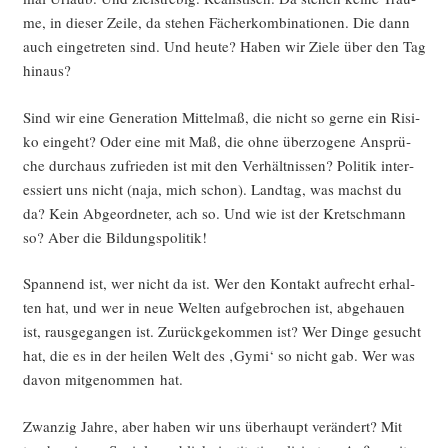
me, in die­ser Zei­le, da ste­hen Fächer­kom­bi­na­tio­nen. Die dann
auch ein­ge­tre­ten sind. Und heu­te? Haben wir Zie­le über den Tag
hinaus?
Sind wir eine Gene­ra­ti­on Mit­tel­maß, die nicht so ger­ne ein Risi­
ko ein­geht? Oder eine mit Maß, die ohne über­zo­ge­ne Ansprü­
che durch­aus zufrie­den ist mit den Ver­hält­nis­sen? Poli­tik inter­
es­siert uns nicht (naja, mich schon). Land­tag, was machst du
da? Kein Abge­ord­ne­ter, ach so. Und wie ist der Kret­sch­mann
so? Aber die Bildungspolitik!
Span­nend ist, wer nicht da ist. Wer den Kon­takt auf­recht erhal­
ten hat, und wer in neue Wel­ten auf­ge­bro­chen ist, abge­hau­en
ist, raus­ge­gan­gen ist. Zurück­ge­kom­men ist? Wer Din­ge gesucht
hat, die es in der hei­len Welt des ‚Gymi‘ so nicht gab. Wer was
davon mit­ge­nom­men hat.
Zwan­zig Jah­re, aber haben wir uns über­haupt ver­än­dert? Mit