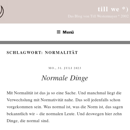
Zum
till we *)
Inhalt
Das Blog von Till Westermayer * 2002
springen
Menü
SCHLAGWORT:
NORMALITÄT
VERÖFFENTLICHT
MO., 31. JULI 2023
AM
Normale Dinge
Mit Nor­ma­li­tät ist das ja so eine Sache. Und manch­mal liegt die
Ver­wechs­lung mit Nor­ma­ti­vi­tät nahe. Das soll jeden­falls schon
vor­ge­kom­men sein. Was nor­mal ist, was die Norm ist, das sagen
bekannt­lich wir – die nor­ma­len Leu­te. Und des­we­gen hier zehn
Din­ge, die nor­mal sind.