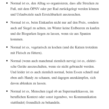
Nor­mal ist es, den All­tag so orga­ni­sie­ren, dass alle Stre­cken zu
Fuß, mit dem ÖPNV oder per Rad zurück­ge­legt wer­den kön­nen
und Urlaubs­zie­le nach Erreich­bar­keit auszusuchen.
Nor­mal ist es, beim Ein­kau­fen nicht nur auf den Preis, son­dern
auch auf Sie­gel zu ach­ten, im Win­ter kei­ne Erd­bee­ren zu kau­fen
und die Bio­gur­ken lie­gen zu las­sen, wenn sie aus Spa­ni­en
kommen.
Nor­mal ist es, vege­ta­risch zu kochen (und die Kat­zen trotz­dem
mit Fleisch zu füttern).
Nor­mal (wenn auch manch­mal ziem­lich ner­vig) ist es, elek­tri­
sche Gerä­te aus­zu­schal­ten, wenn sie nicht gebraucht wer­den.
Und lei­der ist es auch ziem­lich nor­mal, beim Essen schnell mal
eben aufs Han­dy zu schau­en, und dage­gen anzu­kämp­fen, sich
davon ablen­ken zu lassen.
Nor­mal ist es, Men­schen (egal ob an Super­markt­kass­sn, im
beruf­li­chen Kon­text oder sonst irgend­wo, wo Kom­mu­ni­ka­ti­on
statt­fin­det) freund­lich zu behandeln.