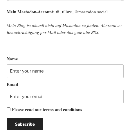
Mein Mast­o­don-Account:
@_tillwe_@mastodon.social
Mein Blog ist aktu­ell nicht auf Mast­o­don zu fin­den. Alter­na­ti­ve:
Benach­rich­ti­gung per Mail oder das gute alte
RSS
.
Name
Email
Please read our
terms and conditions