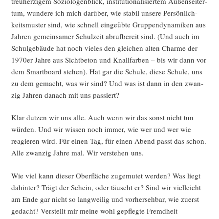
treu­her­zi­gem Sozio­lo­gen­blick, insti­tu­tio­na­li­sier­tem Außen­sei­ter­
tum, wun­de­re ich mich dar­über, wie sta­bil unse­re Per­sön­lich­
keits­mus­ter sind, wie schnell ein­ge­üb­te Grup­pen­dy­na­mi­ken aus
Jah­ren gemein­sa­mer Schul­zeit abruf­be­reit sind. (Und auch im
Schul­ge­bäu­de hat noch vie­les den glei­chen alten Charme der
1970er Jah­re aus Sicht­be­ton und Knall­far­ben – bis wir dann vor
dem Smart­board ste­hen). Hat gar die Schu­le, die­se Schu­le, uns
zu dem gemacht, was wir sind? Und was ist dann in den zwan­
zig Jah­ren danach mit uns passiert?
Klar dut­zen wir uns alle. Auch wenn wir das sonst nicht tun
wür­den. Und wir wis­sen noch immer, wie wer und wer wie
reagie­ren wird. Für einen Tag, für einen Abend passt das schon.
Alle zwan­zig Jah­re mal. Wir ver­ste­hen uns.
Wie viel kann die­ser Ober­flä­che zuge­mu­tet wer­den? Was liegt
dahin­ter? Trägt der Schein, oder täuscht er? Sind wir viel­leicht
am Ende gar nicht so lang­wei­lig und vor­her­seh­bar, wie zuerst
gedacht? Ver­stellt mir mei­ne wohl gepfleg­te Fremd­heit