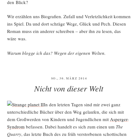
den Blick?
Wir erzäh­len uns Bio­gra­fien. Zufall und Ver­letz­lich­keit kom­men
ins Spiel. Da und dort schrä­ge Wege, Glück und Pech. Die­sen
Roman muss ein ande­rer schrei­ben – aber ihn zu lesen, das
wäre was.
War­um blog­ge ich das? Wegen der eige­nen Welten.
VERÖFFENTLICHT
SO., 30. MÄRZ 2014
AM
Nicht von dieser Welt
In den letz­ten Tagen sind mir zwei ganz
unter­schied­li­che Bücher über den Weg gelau­fen, die sich mit
dem Groß­wer­den von Kin­dern und Jugend­li­chen mit
Asper­ger-
Syn­drom
befas­sen. Dabei han­delt es sich zum einen um
The
Quar­ry
, das letz­te Buch des zu früh ver­stor­be­nen schot­ti­schen