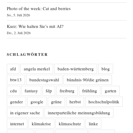
Photo of the week: Cat and berries
So., 5. Juli 2026
Kurz: Wie halten Sie’s mit AI?
Do., 2. Juli 2026
SCHLAGWÖRTER
afd
angela merkel
baden-württemberg
blog
btw13
bundestagswahl
bündnis 90/die grünen
cdu
fantasy
fdp
freiburg
frühling
garten
gender
google
grüne
herbst
hochschulpolitik
in eigener sache
innerparteiliche meinungsbildung
internet
klimakrise
klimaschutz
linke