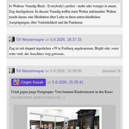
Jo Waltons Venedig-Buch - Everybody's perfect - mehr oder weniger in einem
Zug durchgelesen. In diesem Venedig treffen neun Welten aufeinander. Walton
macht daraus eine Meditation über Liebe in ihren unterschiedlichen
Ausprägungen, über Verletzlichkeit und die Pandemie.
Till Westermayer
on
5.8.2026, 18:37:15
Zug ist mit doppelt ärgerlichen +59 in Freiburg angekommen. Bright side: sonst
wäre vmtl. der Anschluss weg gewesen..
Till Westermayer
on 5.8.2026, 15:28:56
boosted 🚀
Jürgen Kasek
on
5.8.2026, 15:20:41
Urteil gegen junge Nazigruppe: Vom braunen Kinderzimmer in den Knast
TAZ.DE/URTEIL-GEGEN-JUNGE-NAZI