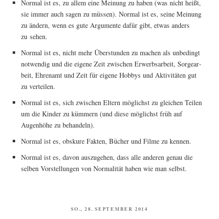
Nor­mal ist es, zu allem eine Mei­nung zu haben (was nicht heißt,
sie immer auch sagen zu müs­sen). Nor­mal ist es, sei­ne Mei­nung
zu ändern, wenn es gute Argu­men­te dafür gibt, etwas anders
zu sehen.
Nor­mal ist es, nicht mehr Über­stun­den zu machen als unbe­dingt
not­wen­dig und die eige­ne Zeit zwi­schen Erwerbs­ar­beit, Sor­ge­ar­
beit, Ehren­amt und Zeit für eige­ne Hob­bys und Akti­vi­tä­ten gut
zu verteilen.
Nor­mal ist es, sich zwi­schen Eltern mög­lichst zu glei­chen Tei­len
um die Kin­der zu küm­mern (und die­se mög­lichst früh auf
Augen­hö­he zu behandeln).
Nor­mal ist es, obsku­re Fak­ten, Bücher und Fil­me zu kennen.
Nor­mal ist es, davon aus­zu­ge­hen, dass alle ande­ren genau die
sel­ben Vor­stel­lun­gen von Nor­ma­li­tät haben wie man selbst.
VERÖFFENTLICHT
SO., 28. SEPTEMBER 2014
AM