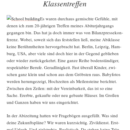
Klassentreffen
Es waren durch­aus gemisch­te Gefüh­le, mit
denen ich zum 20-jäh­ri­gen Tref­fen mei­nes Abitur­jahr­gangs
gegan­gen bin. Das hat ja doch immer was von Bilanz­pres­se­kon­
fe­renz. Wobei, soweit sich das fest­stel­len ließ, mei­ne Abi­klas­se
kei­ne Berühmt­hei­ten her­vor­ge­bracht hat. Ber­lin, Leip­zig, Ham­
burg, USA, aber vie­le sind doch hier in der Gegend geblie­ben
oder wie­der zurück­ge­kehrt. Eine gan­ze Rei­he boden­stän­di­ger,
respek­ta­bler Beru­fe. Gerad­li­nig­keit. Fast über­all Kin­der, zwi­
schen ganz klein und schon aus dem Gröbs­ten raus. Baby­fo­tos
wer­den her­um­ge­zeigt, Hoch­zei­ten als Mei­len­stei­ne berich­tet.
Zwi­schen den Zei­len: mit der Ver­ein­bar­keit, das ist so eine
Sache. Ererb­te, gekauf­te oder neu gebau­te Häu­ser. Im Gro­ßen
und Gan­zen haben wir uns eingerichtet.
In der Abizei­tung hat­ten wir Fra­ge­bö­gen aus­ge­füllt. Was sind
dei­ne Zukunfts­plä­ne? Wir waren kurz­sich­tig. Zivil­dienst. Erst­
mal Urlaub. Und ziel­stre­big. Rea­lis­tisch. Da ste­hen kei­ne Träu­