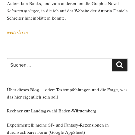
Autors Iain Banks, und zum ande­ren um die Gra­phic Novel
Schat­ten­sprin­ger
, in die ich auf der
Web­site der Autorin Danie­la
Schrei­ter
hin­ein­blät­tern konnte.
„Nicht
weiterlesen
von
die­
ser
Welt“
Suche
Such
nach:
Über dieses Blog ... oder: Textempfehlungen und die Frage, was
das hier eigentlich sein soll
Rechner zur Landtagswahl Baden-Württemberg
Experimentell: meine SF- und Fantasy-Rezensionen in
durchsuchbarer Form
(Google AppSheet)