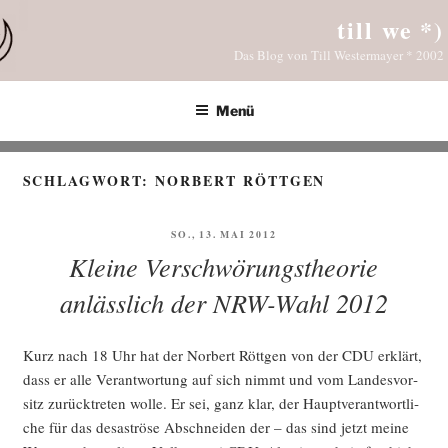
Zum
till we *)
Inhalt
Das Blog von Till Westermayer * 2002
springen
Menü
SCHLAGWORT:
NORBERT RÖTTGEN
VERÖFFENTLICHT
SO., 13. MAI 2012
AM
Kleine Verschwörungstheorie
anlässlich der NRW-Wahl 2012
Kurz nach 18 Uhr hat der Nor­bert Rött­gen von der CDU erklärt,
dass er alle Ver­ant­wor­tung auf sich nimmt und vom Lan­des­vor­
sitz zurück­tre­ten wol­le. Er sei, ganz klar, der Haupt­ver­ant­wort­li­
che für das desas­trö­se Abschnei­den der – das sind jetzt mei­ne