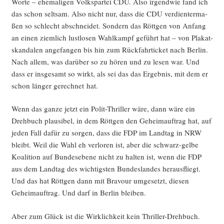
Wor­te – ehe­ma­li­gen Volks­par­tei CDU. Also irgend­wie fand ich
das schon selt­sam. Also nicht nur, dass die CDU ver­dien­ter­ma­
ßen so schlecht abschnei­det. Son­dern das Rött­gen von Anfang
an einen ziem­lich lust­lo­sen Wahl­kampf geführt hat – von Pla­kat­
skan­da­len ange­fan­gen bis hin zum Rück­fahr­ti­cket nach Ber­lin.
Nach allem, was dar­über so zu hören und zu lesen war. Und
dass er ins­ge­samt so wirkt, als sei das das Ergeb­nis, mit dem er
schon län­ger gerech­net hat.
Wenn das gan­ze jetzt ein Polit-Thril­ler wäre, dann wäre ein
Dreh­buch plau­si­bel, in dem Rött­gen den Geheim­auf­trag hat, auf
jeden Fall dafür zu sor­gen, dass die FDP im Land­tag in NRW
bleibt. Weil die Wahl eh ver­lo­ren ist, aber die schwarz-gel­be
Koali­ti­on auf Bun­des­ebe­ne nicht zu hal­ten ist, wenn die FDP
aus dem Land­tag des wich­tigs­ten Bun­des­lan­des her­aus­fliegt.
Und das hat Rött­gen dann mit Bra­vour umge­setzt, die­sen
Geheim­auf­trag. Und darf in Ber­lin bleiben.
Aber zum Glück ist die Wirk­lich­keit kein Thril­ler-Dreh­buch.