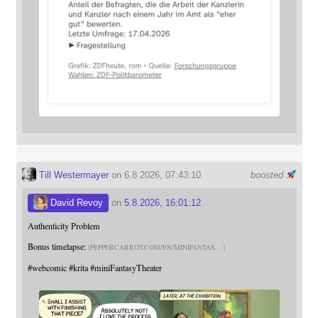
Till Westermayer
on 6.8.2026, 07:43:10
boosted
David Revoy
on
5.8.2026, 16:01:12
Authenticity Problem
Bonus timelapse:
PEPPERCARROT.COM/EN/MINIFANTAS
#
webcomic
#
krita
#
miniFantasyTheater