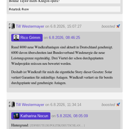
Bonnie Taylor meets Klingon opera?
#
startrek
#
snw
Till Westermayer
on 6.8.2026, 15:07:27
boosted
Rico Grimm
on
6.8.2026, 08:46:25
Rund 8000 neue Windkraftanlagen sind aktuell in Deutschland genehmigt.
6000 davon überschreiten laut Bundesverband Windenergie die neue
Leistungsgrenze regelmäßig. Drei Viertel der schon durchgeplanten
Windprojekte müssen neu bewertet werden.
Deshalb ist Windkraft für mich die eigentliche Story dieser Gesetze: Solar
verliert Garantien für zukünftige Anlagen. Windkraft verliert sie für bereits
durchgeplante und genehmigte Anlagen.
Till Westermayer
on 6.8.2026, 11:34:14
boosted
Katharina Nocun
on
5.8.2026, 08:05:09
Hintergrund:
ZDFHEUTE.DE/POLITIK/DEUTSCHLAN