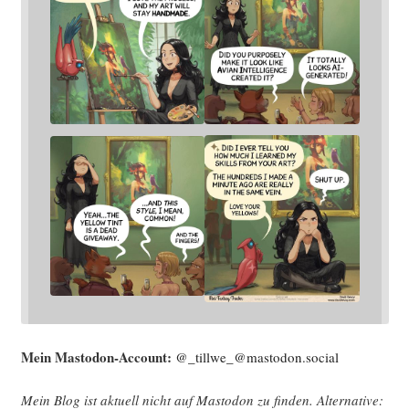
Mein Mast­o­don-Account:
@_tillwe_@mastodon.social
Mein Blog ist aktu­ell nicht auf Mast­o­don zu fin­den. Alter­na­ti­ve: