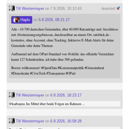
Till Westermayer
on 7.8.2026, 10:12:43
boosted
Haplo
on
5.8.2026, 08:21:17
Alle ~10.700 deutschen Gemeinden, über 60.000 Ratsanträge und -beschlüsse
mit Abstimmungsergebnissen, durchsuchbar an einem Ort: ratsblick.de -
kostenlos, ohne Account, ohne Tracking, Inklusive E-Mail-Alerts für deine
Gemeinde oder deine Themen
Aufbauend auf dem OParl-Standard von
@
okfde
: das offizielle Verzeichnis
kennt 127 Schnittstellen, ich habe über 500 gefunden.
Boosts willkommen!
#
OpenData
#
Kommunalpolitik
#
Gemeinderat
#
Demokratie
#
CivicTech
#
Transparenz
#
OParl
Till Westermayer
on
6.8.2026, 18:23:17
@
kaibojens
Im Mittel über beide Folgen im Rahmen ...
Till Westermayer
on
6.8.2026, 16:58:28