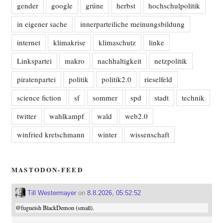
gender
google
grüne
herbst
hochschulpolitik
in eigener sache
innerparteiliche meinungsbildung
internet
klimakrise
klimaschutz
linke
Linkspartei
makro
nachhaltigkeit
netzpolitik
piratenpartei
politik
politik2.0
rieselfeld
science fiction
sf
sommer
spd
stadt
technik
twitter
wahlkampf
wald
web2.0
winfried kretschmann
winter
wissenschaft
MASTODON-FEED
Till Westermayer
on
8.8.2026, 05:52:52
@
fugueish
BlackDemon (small).