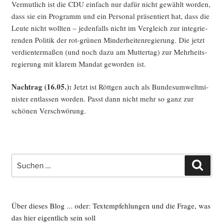
Ver­mut­lich ist die CDU ein­fach nur dafür nicht gewählt wor­den,
dass sie ein Pro­gramm und ein Per­so­nal prä­sen­tiert hat, dass die
Leu­te nicht woll­ten – jeden­falls nicht im Ver­gleich zur inte­grie­
ren­den Poli­tik der rot-grü­nen Min­der­hei­ten­re­gie­rung. Die jetzt
ver­dien­ter­ma­ßen (und noch dazu am Mut­ter­tag) zur Mehr­heits­
re­gie­rung mit kla­rem Man­dat gewor­den ist.
Nach­trag (16.05.):
Jetzt ist Rött­gen auch als Bun­des­um­welt­mi­
nis­ter ent­las­sen wor­den. Passt dann nicht mehr so ganz zur
schö­nen Verschwörung.
Suche
Such
nach:
Über dieses Blog ... oder: Textempfehlungen und die Frage, was
das hier eigentlich sein soll