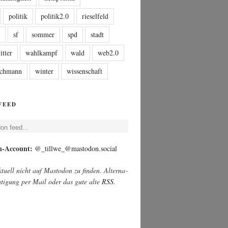
politik
politik2.0
rieselfeld
n
sf
sommer
spd
stadt
itter
wahlkampf
wald
web2.0
tschmann
winter
wissenschaft
FEED
­don feed…
on-Account:
@_tillwe_@mastodon.social
u­ell nicht auf Mast­o­don zu fin­den. Alter­na­
ch­ti­gung per Mail oder das gute alte
RSS
.