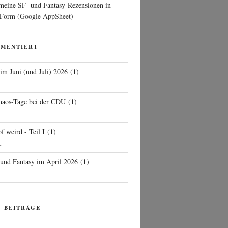
 meine SF- und Fantasy-Rezensionen in
 Form
(Google AppSheet)
MMENTIERT
 im Juni (und Juli) 2026
(
1
)
d
haos-Tage bei der CDU
(
1
)
f weird - Teil I
(
1
)
..
 und Fantasy im April 2026
(
1
)
N BEITRÄGE