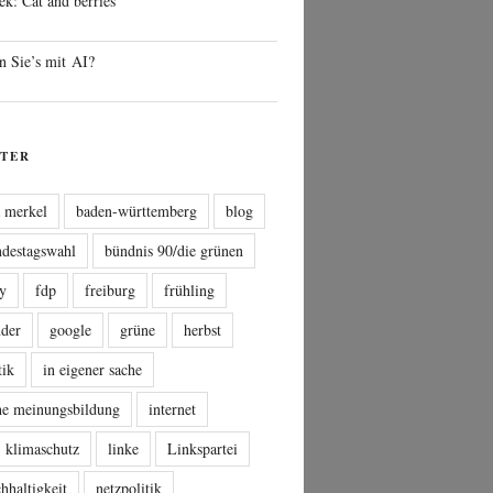
ek: Cat and berries
n Sie’s mit AI?
TER
a merkel
baden-württemberg
blog
ndestagswahl
bündnis 90/die grünen
sy
fdp
freiburg
frühling
nder
google
grüne
herbst
tik
in eigener sache
che meinungsbildung
internet
klimaschutz
linke
Linkspartei
hhaltigkeit
netzpolitik