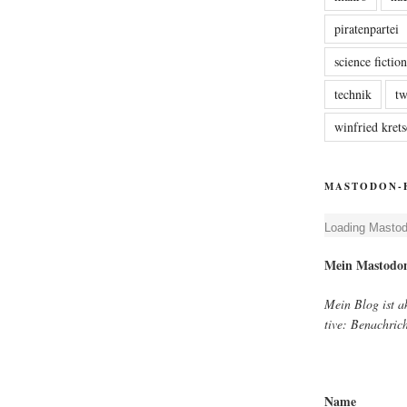
piratenpartei
science fictio
technik
tw
winfried kre
MASTODON-
Loa­ding Mast­o
Mein Mast­o­d
Mein Blog ist akt
ti­ve: Benach­ri
Name