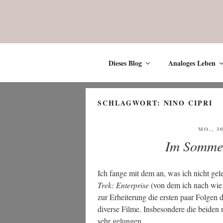
Zum
Inhalt
springen
Dieses Blog
Analoges Leben
SCHLAGWORT:
NINO CIPRI
VERÖF
MO., 3
AM
Im Sommer
Ich fan­ge mit dem an, was ich nicht gele
Trek: Enter­pri­se
(von dem ich nach wie vo
zur Erhei­te­rung die ers­ten paar Fol­gen d
diver­se Fil­me. Ins­be­son­de­re die bei­de
sehr gelungen.