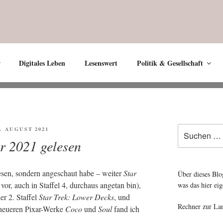
Digitales Leben
Lesenswert
Politik & Gesellschaft
Suche
FENTLICHT
0. AUGUST 2021
nach:
 2021 gelesen
­sen, son­dern ange­schaut habe – wei­ter
Star
Über dieses Blo
r, auch in Staf­fel 4, durch­aus ange­tan bin),
was das hier eig
er 2. Staf­fel
Star Trek: Lower Decks
, und
Rechner zur La
n neue­ren Pix­ar-Wer­ke
Coco
und
Soul
fand ich