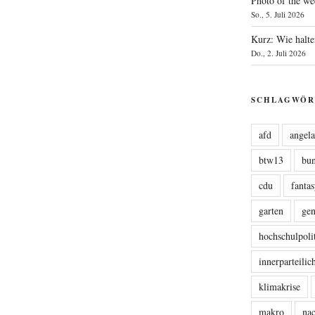
Photo of the we
So., 5. Juli 2026
Kurz: Wie halte
Do., 2. Juli 2026
SCHLAGWÖR
afd
angel
btw13
bu
cdu
fanta
garten
ge
hochschulpoli
innerparteili
klimakrise
makro
nac