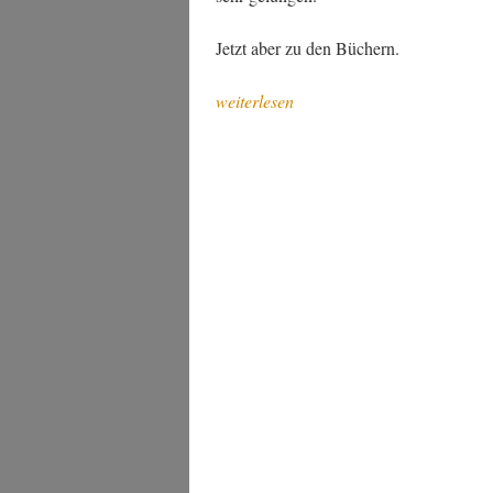
Jetzt aber zu den Büchern.
„Im
weiterlesen
Som­
mer
2021
gele­
sen“