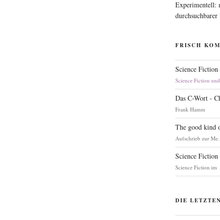
Experimentell:
durchsuchbarer
FRISCH KO
Science Fiction
Science Fiction un
Das C-Wort - C
Frank Hamm
The good kind o
Aufschrieb zur Me.
Science Fiction
Science Fiction im
DIE LETZTE