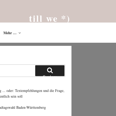
till we *)
Das Blog von Till Westermayer * 2002
Mehr …
Suchen
g ... oder: Textempfehlungen und die Frage,
entlich sein soll
ndtagswahl Baden-Württemberg