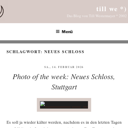
Zum
till we *)
Inhalt
Das Blog von Till Westermayer * 2002
springen
Menü
SCHLAGWORT:
NEUES SCHLOSS
VERÖFFENTLICHT
SA., 14. FEBRUAR 2026
AM
Photo of the week: Neues Schloss,
Stuttgart
Es soll ja wie­der käl­ter wer­den, nach­dem es in den letz­ten Tagen