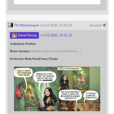
Till Westermayer
on 6.8.2026, 07:43:10
boosted
David Revoy
on
5.8.2026, 16:01:12
Authenticity Problem
Bonus timelapse:
PEPPERCARROT.COM/EN/MINIFANTAS
#
webcomic
#
krita
#
miniFantasyTheater