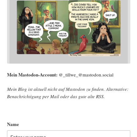
Mein Mast­o­don-Account:
@_tillwe_@mastodon.social
Mein Blog ist aktu­ell nicht auf Mast­o­don zu fin­den. Alter­na­ti­ve:
Benach­rich­ti­gung per Mail oder das gute alte
RSS
.
Name