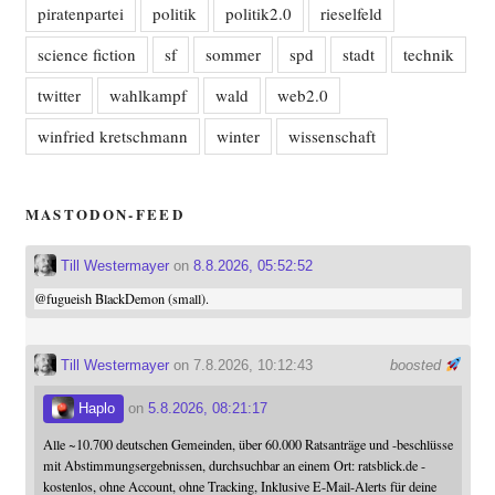
piratenpartei
politik
politik2.0
rieselfeld
science fiction
sf
sommer
spd
stadt
technik
twitter
wahlkampf
wald
web2.0
winfried kretschmann
winter
wissenschaft
MASTODON-FEED
Till Westermayer
on
8.8.2026, 05:52:52
@
fugueish
BlackDemon (small).
Till Westermayer
on 7.8.2026, 10:12:43
boosted
Haplo
on
5.8.2026, 08:21:17
Alle ~10.700 deutschen Gemeinden, über 60.000 Ratsanträge und -beschlüsse
mit Abstimmungsergebnissen, durchsuchbar an einem Ort: ratsblick.de -
kostenlos, ohne Account, ohne Tracking, Inklusive E-Mail-Alerts für deine