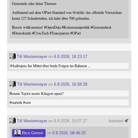
Gemeinde oder deine Themen
Aufbauend auf dem OParl-Standard von
@
okfde
: das offizielle Verzeichnis
kennt 127 Schnittstellen, ich habe über 500 gefunden.
Boosts willkommen!
#
OpenData
#
Kommunalpolitik
#
Gemeinderat
#
Demokratie
#
CivicTech
#
Transparenz
#
OParl
Till Westermayer
on
6.8.2026, 18:23:17
@
kaibojens
Im Mittel über beide Folgen im Rahmen ...
Till Westermayer
on
6.8.2026, 16:58:28
Bonnie Taylor meets Klingon opera?
#
startrek
#
snw
Till Westermayer
on 6.8.2026, 15:07:27
boosted
Rico Grimm
on
6.8.2026, 08:46:25