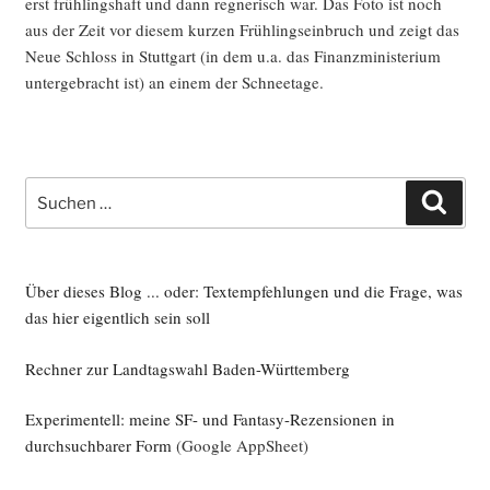
erst früh­lings­haft und dann reg­ne­risch war. Das Foto ist noch
aus der Zeit vor die­sem kur­zen Früh­lings­ein­bruch und zeigt das
Neue Schloss in Stutt­gart (in dem u.a. das Finanz­mi­nis­te­ri­um
unter­ge­bracht ist) an einem der Schneetage.
Suche
Such
nach:
Über dieses Blog ... oder: Textempfehlungen und die Frage, was
das hier eigentlich sein soll
Rechner zur Landtagswahl Baden-Württemberg
Experimentell: meine SF- und Fantasy-Rezensionen in
durchsuchbarer Form
(Google AppSheet)