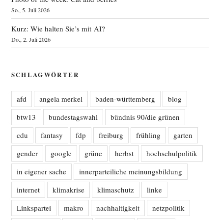
So., 5. Juli 2026
Kurz: Wie halten Sie’s mit AI?
Do., 2. Juli 2026
SCHLAGWÖRTER
afd
angela merkel
baden-württemberg
blog
btw13
bundestagswahl
bündnis 90/die grünen
cdu
fantasy
fdp
freiburg
frühling
garten
gender
google
grüne
herbst
hochschulpolitik
in eigener sache
innerparteiliche meinungsbildung
internet
klimakrise
klimaschutz
linke
Linkspartei
makro
nachhaltigkeit
netzpolitik