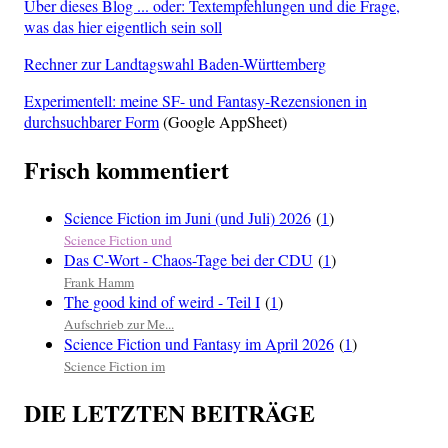
Über dieses Blog ... oder: Textempfehlungen und die Frage,
was das hier eigentlich sein soll
Rechner zur Landtagswahl Baden-Württemberg
Experimentell: meine SF- und Fantasy-Rezensionen in
durchsuchbarer Form
(Google AppSheet)
Frisch kommentiert
Science Fiction im Juni (und Juli) 2026
(
1
)
Science Fiction und
Das C-Wort - Chaos-Tage bei der CDU
(
1
)
Frank Hamm
The good kind of weird - Teil I
(
1
)
Aufschrieb zur Me...
Science Fiction und Fantasy im April 2026
(
1
)
Science Fiction im
DIE LETZTEN BEITRÄGE