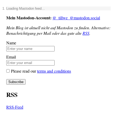
Loa­ding Mast­o­don feed…
Mein Mast­o­don-Account:
@_tillwe_@mastodon.social
Mein Blog ist aktu­ell nicht auf Mast­o­don zu fin­den. Alter­na­ti­ve:
Benach­rich­ti­gung per Mail oder das gute alte
RSS
.
Name
Email
Please read our
terms and conditions
RSS
RSS-Feed