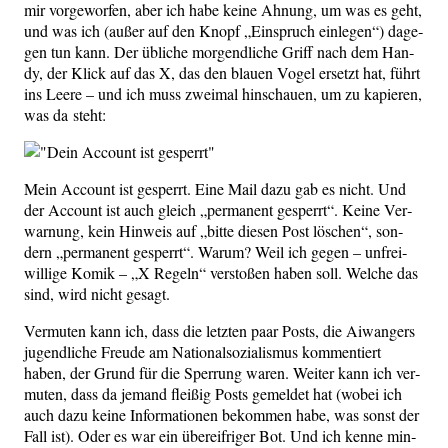
mir vor­ge­wor­fen, aber ich habe kei­ne Ahnung, um was es geht,
und was ich (außer auf den Knopf „Ein­spruch ein­le­gen“) dage­
gen tun kann. Der übli­che mor­gend­li­che Griff nach dem Han­
dy, der Klick auf das X, das den blau­en Vogel ersetzt hat, führt
ins Lee­re – und ich muss zwei­mal hin­schau­en, um zu kapie­ren,
was da steht:
Mein Account ist gesperrt. Eine Mail dazu gab es nicht. Und
der Account ist auch gleich „per­ma­nent gesperrt“. Kei­ne Ver­
war­nung, kein Hin­weis auf „bit­te die­sen Post löschen“, son­
dern „per­ma­nent gesperrt“. War­um? Weil ich gegen – unfrei­
wil­li­ge Komik – „X Regeln“ ver­sto­ßen haben soll. Wel­che das
sind, wird nicht gesagt.
Ver­mu­ten kann ich, dass die letz­ten paar Posts, die Aiwan­gers
jugend­li­che Freu­de am Natio­nal­so­zia­lis­mus kom­men­tiert
haben, der Grund für die Sper­rung waren. Wei­ter kann ich ver­
mu­ten, dass da jemand flei­ßig Posts gemel­det hat (wobei ich
auch dazu kei­ne Infor­ma­tio­nen bekom­men habe, was sonst der
Fall ist). Oder es war ein über­eif­ri­ger Bot. Und ich ken­ne min­