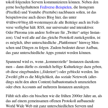
to­koll fol­gen­den Ser­vern kom­mu­ni­zie­ren kön­nen. Neben den
ger­ne hoch­ge­hal­te­nen
Fedi­ver­se-Bei­spie­len
, die Insta­gram
(Pixel­fed) und You­tube (Peer­tu­be) nach­bau­en sol­len, ist das
bei­spiels­wei­se auch die­ses Blog hier, das unter
@tillwe@blog.till-westermayer.de alle Bei­trä­ge auch im Fedi­
ver­se ver­füg­bar hält. RSS, nur uni­ver­sa­ler und inter­ak­ti­ver.
Oder Ple­ro­ma (ein ande­re Soft­ware für „Twitter“-artige Instan­
zen). Und weil alle auf das glei­che Pro­to­koll zurück­grei­fen, ist
es mög­lich, über unter­schied­li­che „Platt­for­men“ hin­weg Men­
schen und Din­gen zu fol­gen. Zudem bedeu­tet die­ser Auf­bau,
das ganz unter­schied­li­che Apps genutzt wer­den können.
Span­nend wird es, wenn „kom­mer­zi­el­le“ Instan­zen dazu­kom­
men – dann dürf­te es ziem­lich hef­ti­ge Kul­tur­krie­ge dazu geben,
ob die­se ein­ge­bun­den („föde­riert“) oder geblockt wer­den. Im
Zwei­fel gibt es die Mög­lich­keit, das sozia­le Netz­werk (aller­
dings nicht den alten Con­tent) halb­au­to­ma­tisch umzu­zie­hen
oder eben Accounts auf meh­re­ren Instan­zen anzulegen.
Fühlt sich alles ein biss­chen wie die frü­hen 2000er Jah­re an, als
das auf einem gemein­sa­men offe­nen Pro­to­koll auf­bau­en­de
World Wide Web mit ganz unter­schied­li­chen Ser­vern und