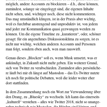
mög­lich, ande­re Accounts zu blo­ckie­ren – d.h., die­se kön­nen,
zumin­dest, solan­ge sie ein­ge­loggt sind, die eige­nen Inhal­te
nicht sehen, und, wich­ti­ger noch, die­se nicht kom­men­tie­ren.
Das mag umständ­lich klin­gen, ist in der Pra­xis aber wich­tig,
weil es furcht­bar anstren­gend und unpro­duk­tiv ist, von jedem
und jeder zur Kom­mu­ni­ka­ti­on qua­si gezwun­gen wer­den zu
kön­nen. Um die eige­ne Time­line zu „kura­tie­ren“, oder, schö­ner
gesagt: für ein ange­neh­mes Dis­kus­si­ons­kli­ma zu sor­gen, ist es
nicht nur wich­tig, wel­chen ande­ren Accounts und Per­so­nen
man folgt, son­dern eben auch, wen man rauswirft.
Genau die­ses „Blo­cken“ soll es, wenn Musk umsetzt, was er
ankün­digt, in Zukunft nicht mehr geben. Ein wei­te­rer Grund,
sich von Twit­ter zu ver­ab­schie­den. Zumin­dest alles per­sön­li­che­
re läuft bei mir eh längst auf Mast­o­don – das Ex-Twit­ter nutz­te
ich noch für poli­ti­sche Debat­ten, weil die lei­der wei­ter eher
dort stattfinden.
In dem Zusam­men­hang noch ein Wort zur Ver­wun­de­rung über
den Drang, zu „Blues­ky“ zu wech­seln. Ich kann das einer­seits
„kul­tu­rell“ ver­ste­hen – alles wie Twit­ter 2018, nicht so unan­ge­
nehm tech­nisch wie Mast­o­don, die Hür­den sind klei­ner, und