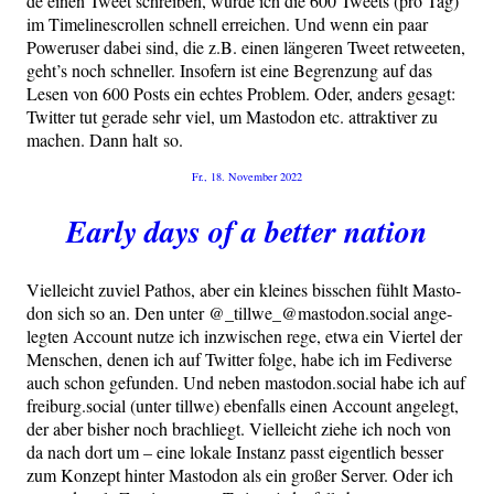
de einen Tweet schrei­ben, wür­de ich die 600 Tweets (pro Tag)
im Time­line­scrol­len schnell errei­chen. Und wenn ein paar
Power­user dabei sind, die z.B. einen län­ge­ren Tweet ret­wee­ten,
geht’s noch schnel­ler. Inso­fern ist eine Begren­zung auf das
Lesen von 600 Posts ein ech­tes Pro­blem. Oder, anders gesagt:
Twit­ter tut gera­de sehr viel, um Mast­o­don etc. attrak­ti­ver zu
machen. Dann halt so.
Veröffentlicht
Fr., 18. November 2022
am
Early days of a better nation
Viel­leicht zuviel Pathos, aber ein klei­nes biss­chen fühlt Mast­o­
don sich so an. Den unter @_tillwe_@mastodon.social ange­
leg­ten Account nut­ze ich inzwi­schen rege, etwa ein Vier­tel der
Men­schen, denen ich auf Twit­ter fol­ge, habe ich im Fedi­ver­se
auch schon gefun­den. Und neben mastodon.social habe ich auf
freiburg.social (unter till­we) eben­falls einen Account ange­legt,
der aber bis­her noch brach­liegt. Viel­leicht zie­he ich noch von
da nach dort um – eine loka­le Instanz passt eigent­lich bes­ser
zum Kon­zept hin­ter Mast­o­don als ein gro­ßer Ser­ver. Oder ich