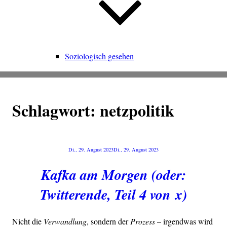
Soziologisch gesehen
Schlagwort:
netzpolitik
Veröffentlicht
Di., 29. August 2023
Di., 29. August 2023
am
Kafka am Morgen (oder:
Twitterende, Teil 4 von x)
Nicht die
Ver­wand­lung
, son­dern der
Pro­zess
– irgend­was wird