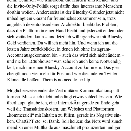
die Invi­te-Only-Poli­tik sorgt dafür, dass inter­es­san­te Men­schen
dort­hin wol­len. Ande­rer­seits ist der Blues­ky-Grün­der jetzt nicht
unbe­dingt ein Garant für freund­li­ches Zusam­men­sein, trotz
angeb­lich dezen­tra­li­sier­ba­rer Archi­tek­tur bleibt das Pro­blem,
dass die Platt­form in einer Hand bleibt und jeder­zeit enden oder
sich ver­än­dern kann – und letzt­lich will irgend­wer mit Blues­ky
Geld ver­die­nen. Da will ich nicht hin. Und wenn ich auf die
letz­ten Jah­re zurück­bli­cke, in denen ich ohne Insta­gram-
Account aus­ge­kom­men bin – auch das wird sich nicht ändern –
und nie bei „Club­house“ war, sehe ich auch kei­ne Not­wen­dig­
keit, mich um einen Blues­ky-Account zu küm­mern. Das glei­
che gilt noch viel mehr für Post und wie die ande­ren Twit­ter-
Klo­ne alle hei­ßen. The­re is no need to be hip.
Mög­li­cher­wei­se endet die Zeit unitä­rer Kom­mu­ni­ka­ti­ons­platt­
for­men. Muss auch nicht unbe­dingt etwas schlech­tes sein. Wie
über­haupt, glau­be ich, eine Inter­net-Ära gera­de zu Ende geht,
weil die Trans­ak­ti­ons­kos­ten, um Web­sites und Platt­for­men
„kom­mer­zi­ell“ mit Inhal­ten zu fül­len, gera­de ins Nega­ti­ve sin­
ken, ChatGPT etc. sei Dank. Soll hei­ßen: das Netz wird zuneh­
mend zu einer Müll­hal­de aus maschi­nell pro­du­zier­ten und ger­