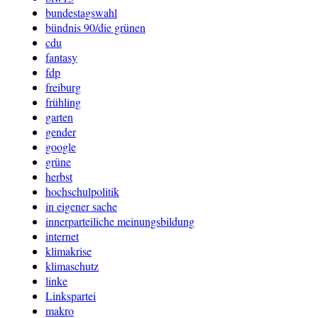
bundestagswahl
bündnis 90/die grünen
cdu
fantasy
fdp
freiburg
frühling
garten
gender
google
grüne
herbst
hochschulpolitik
in eigener sache
innerparteiliche meinungsbildung
internet
klimakrise
klimaschutz
linke
Linkspartei
makro