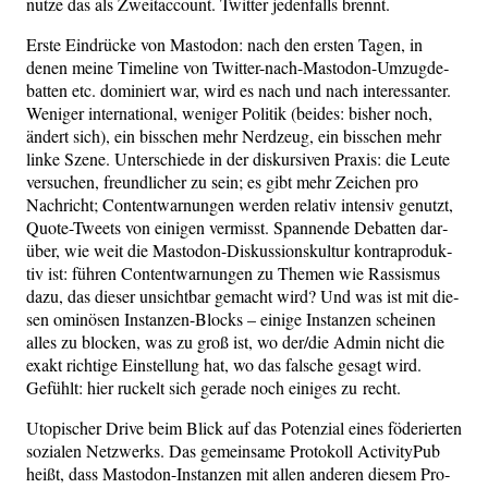
nut­ze das als Zweit­ac­count. Twit­ter jeden­falls brennt.
Ers­te Ein­drü­cke von Mast­o­don: nach den ers­ten Tagen, in
denen mei­ne Time­line von Twit­ter-nach-Mast­o­don-Umzug­de­
bat­ten etc. domi­niert war, wird es nach und nach inter­es­san­ter.
Weni­ger inter­na­tio­nal, weni­ger Poli­tik (bei­des: bis­her noch,
ändert sich), ein biss­chen mehr Nerd­zeug, ein biss­chen mehr
lin­ke Sze­ne. Unter­schie­de in der dis­kur­si­ven Pra­xis: die Leu­te
ver­su­chen, freund­li­cher zu sein; es gibt mehr Zei­chen pro
Nach­richt; Cont­ent­war­nun­gen wer­den rela­tiv inten­siv genutzt,
Quo­te-Tweets von eini­gen ver­misst. Span­nen­de Debat­ten dar­
über, wie weit die Mast­o­don-Dis­kus­si­ons­kul­tur kon­tra­pro­duk­
tiv ist: füh­ren Cont­ent­war­nun­gen zu The­men wie Ras­sis­mus
dazu, das die­ser unsicht­bar gemacht wird? Und was ist mit die­
sen omi­nö­sen Instan­zen-Blocks – eini­ge Instan­zen schei­nen
alles zu blo­cken, was zu groß ist, wo der/die Admin nicht die
exakt rich­ti­ge Ein­stel­lung hat, wo das fal­sche gesagt wird.
Gefühlt: hier ruckelt sich gera­de noch eini­ges zu recht.
Uto­pi­scher Dri­ve beim Blick auf das Poten­zi­al eines föde­rier­ten
sozia­len Netz­werks. Das gemein­sa­me Pro­to­koll Acti­vi­ty­Pub
heißt, dass Mast­o­don-Instan­zen mit allen ande­ren die­sem Pro­