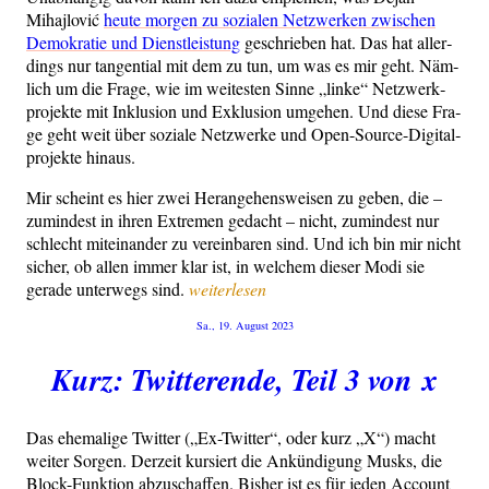
Miha­j­lo­vić
heu­te mor­gen zu sozia­len Netz­wer­ken zwi­schen
Demo­kra­tie und Dienst­leis­tung
geschrie­ben hat. Das hat aller­
dings nur tan­gen­ti­al mit dem zu tun, um was es mir geht. Näm­
lich um die Fra­ge, wie im wei­tes­ten Sin­ne „lin­ke“ Netz­werk­
pro­jek­te mit Inklu­si­on und Exklu­si­on umge­hen. Und die­se Fra­
ge geht weit über sozia­le Netz­wer­ke und Open-Source-Digi­tal­
pro­jek­te hinaus.
Mir scheint es hier zwei Her­an­ge­hens­wei­sen zu geben, die –
zumin­dest in ihren Extre­men gedacht – nicht, zumin­dest nur
schlecht mit­ein­an­der zu ver­ein­ba­ren sind. Und ich bin mir nicht
sicher, ob allen immer klar ist, in wel­chem die­ser Modi sie
„Pro­
gera­de unter­wegs sind.
weiterlesen
jek­
Veröffentlicht
Sa., 19. August 2023
te
am
und
Kurz: Twitterende, Teil 3 von x
die Mit­
te“
Das ehe­ma­li­ge Twit­ter („Ex-Twit­ter“, oder kurz „X“) macht
wei­ter Sor­gen. Der­zeit kur­siert die Ankün­di­gung Musks, die
Block-Funk­ti­on abzu­schaf­fen. Bis­her ist es für jeden Account