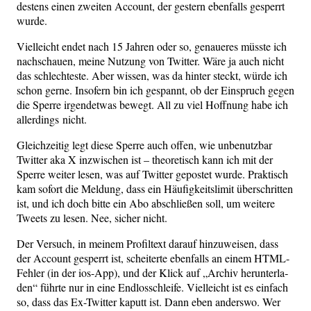
des­tens einen zwei­ten Account, der ges­tern eben­falls gesperrt
wurde.
Viel­leicht endet nach 15 Jah­ren oder so, genaue­res müss­te ich
nach­schau­en, mei­ne Nut­zung von Twit­ter. Wäre ja auch nicht
das schlech­tes­te. Aber wis­sen, was da hin­ter steckt, wür­de ich
schon ger­ne. Inso­fern bin ich gespannt, ob der Ein­spruch gegen
die Sper­re irgend­et­was bewegt. All zu viel Hoff­nung habe ich
aller­dings nicht.
Gleich­zei­tig legt die­se Sper­re auch offen, wie unbe­nutz­bar
Twit­ter aka X inzwi­schen ist – theo­re­tisch kann ich mit der
Sper­re wei­ter lesen, was auf Twit­ter gepos­tet wur­de. Prak­tisch
kam sofort die Mel­dung, dass ein Häu­fig­keits­li­mit über­schrit­ten
ist, und ich doch bit­te ein Abo abschlie­ßen soll, um wei­te­re
Tweets zu lesen. Nee, sicher nicht.
Der Ver­such, in mei­nem Pro­fil­text dar­auf hin­zu­wei­sen, dass
der Account gesperrt ist, schei­ter­te eben­falls an einem HTML-
Feh­ler (in der ios-App), und der Klick auf „Archiv her­un­ter­la­
den“ führ­te nur in eine End­los­schlei­fe. Viel­leicht ist es ein­fach
so, dass das Ex-Twit­ter kaputt ist. Dann eben anders­wo. Wer