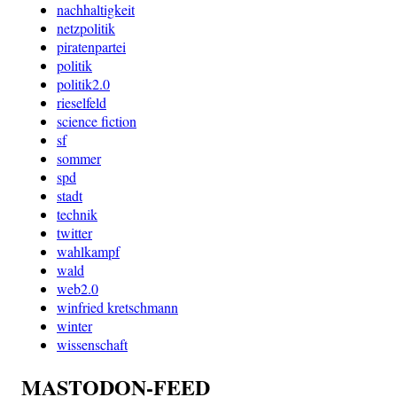
nachhaltigkeit
netzpolitik
piratenpartei
politik
politik2.0
rieselfeld
science fiction
sf
sommer
spd
stadt
technik
twitter
wahlkampf
wald
web2.0
winfried kretschmann
winter
wissenschaft
MASTODON-FEED