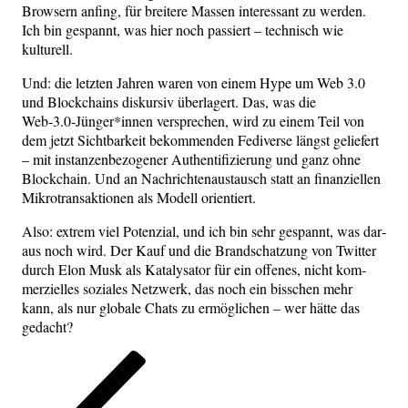
Brow­sern anfing, für brei­te­re Mas­sen inter­es­sant zu wer­den.
Ich bin gespannt, was hier noch pas­siert – tech­nisch wie
kulturell.
Und: die letz­ten Jah­ren waren von einem Hype um Web 3.0
und Block­chains dis­kur­siv über­la­gert. Das, was die
Web‑3.0‑Jünger*innen ver­spre­chen, wird zu einem Teil von
dem jetzt Sicht­bar­keit bekom­men­den Fedi­ver­se längst gelie­fert
– mit instan­zen­be­zo­ge­ner Authen­ti­fi­zie­rung und ganz ohne
Block­chain. Und an Nach­rich­ten­aus­tausch statt an finan­zi­el­len
Mikro­trans­ak­tio­nen als Modell orientiert.
Also: extrem viel Poten­zi­al, und ich bin sehr gespannt, was dar­
aus noch wird. Der Kauf und die Brand­schat­zung von Twit­ter
durch Elon Musk als Kata­ly­sa­tor für ein offe­nes, nicht kom­
mer­zi­el­les sozia­les Netz­werk, das noch ein biss­chen mehr
kann, als nur glo­ba­le Chats zu ermög­li­chen – wer hät­te das
gedacht?
Seitennummerierung
Vorherige
Seite
Seite
Seite
Seite
Seite
Nächs
Seite
Seite
der