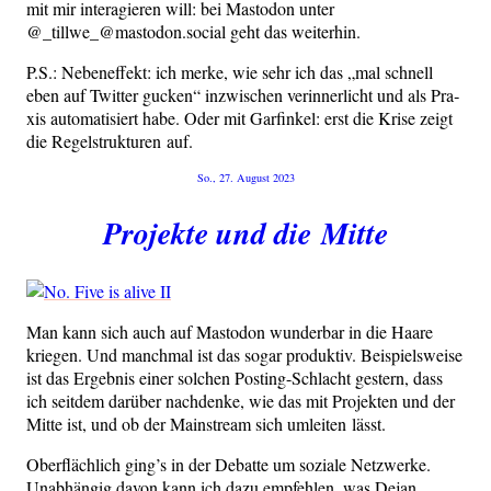
mit mir inter­agie­ren will: bei Mast­o­don unter
@_tillwe_@mastodon.social geht das weiterhin.
P.S.: Neben­ef­fekt: ich mer­ke, wie sehr ich das „mal schnell
eben auf Twit­ter gucken“ inzwi­schen ver­in­ner­licht und als Pra­
xis auto­ma­ti­siert habe. Oder mit Gar­fin­kel: erst die Kri­se zeigt
die Regel­struk­tu­ren auf.
Veröffentlicht
So., 27. August 2023
am
Projekte und die Mitte
Man kann sich auch auf Mast­o­don wun­der­bar in die Haa­re
krie­gen. Und manch­mal ist das sogar pro­duk­tiv. Bei­spiels­wei­se
ist das Ergeb­nis einer sol­chen Pos­ting-Schlacht ges­tern, dass
ich seit­dem dar­über nach­den­ke, wie das mit Pro­jek­ten und der
Mit­te ist, und ob der Main­stream sich umlei­ten lässt.
Ober­fläch­lich ging’s in der Debat­te um sozia­le Netz­wer­ke.
Unab­hän­gig davon kann ich dazu emp­feh­len, was Dejan