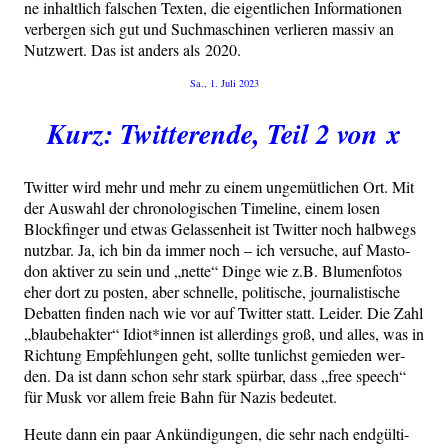
ne inhalt­lich fal­schen Tex­ten, die eigent­li­chen Infor­ma­tio­nen
ver­ber­gen sich gut und Such­ma­schi­nen ver­lie­ren mas­siv an
Nutz­wert. Das ist anders als 2020.
Veröffentlicht
Sa., 1. Juli 2023
am
Kurz: Twitterende, Teil 2 von x
Twit­ter wird mehr und mehr zu einem unge­müt­li­chen Ort. Mit
der Aus­wahl der chro­no­lo­gi­schen Time­line, einem losen
Block­fin­ger und etwas Gelas­sen­heit ist Twit­ter noch halb­wegs
nutz­bar. Ja, ich bin da immer noch – ich ver­su­che, auf Mast­o­
don akti­ver zu sein und „net­te“ Din­ge wie z.B. Blu­men­fo­tos
eher dort zu pos­ten, aber schnel­le, poli­ti­sche, jour­na­lis­ti­sche
Debat­ten fin­den nach wie vor auf Twit­ter statt. Lei­der. Die Zahl
„blau­be­hak­ter“ Idiot*innen ist aller­dings groß, und alles, was in
Rich­tung Emp­feh­lun­gen geht, soll­te tun­lichst gemie­den wer­
den. Da ist dann schon sehr stark spür­bar, dass „free speech“
für Musk vor allem freie Bahn für Nazis bedeutet.
Heu­te dann ein paar Ankün­di­gun­gen, die sehr nach end­gül­ti­