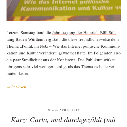
Letz­ten Sams­tag fand die
Jah­res­ta­gung der Hein­rich-Böll-Stif­
tung Baden-Würt­tem­berg
statt, die die­se freund­li­cher­wei­se dem
The­ma „Poli­tik im Netz – Wie das Inter­net poli­ti­sche Kom­mu­ni­
ka­ti­on und Kul­tur ver­än­dert“ gewid­met hat­te. Im Fol­gen­den also
ein paar Streif­lich­ter aus der Kon­fe­renz. Das Publi­kum wirk­te
übri­gens sehr viel weni­ger nerdig, als das The­ma es hät­te ver­
mu­ten lassen.
„Poli­
weiterlesen
tik
im
Netz
VERÖFFENTLICHT
MI., 3. APRIL 2013
–
AM
Kurz: Carta, mal durchgezählt (mit
was geht?“