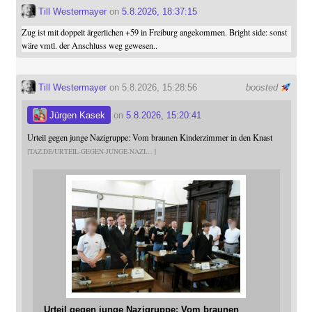
Till Westermayer
on
5.8.2026, 18:37:15
Zug ist mit doppelt ärgerlichen +59 in Freiburg angekommen. Bright side: sonst
wäre vmtl. der Anschluss weg gewesen..
Till Westermayer
on 5.8.2026, 15:28:56
boosted
Jürgen Kasek
on
5.8.2026, 15:20:41
Urteil gegen junge Nazigruppe: Vom braunen Kinderzimmer in den Knast
TAZ.DE/URTEIL-GEGEN-JUNGE-NAZI
Urteil gegen junge Nazigruppe: Vom braunen