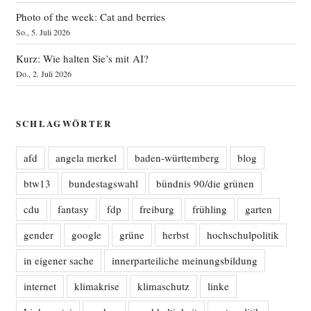
Photo of the week: Cat and berries
So., 5. Juli 2026
Kurz: Wie halten Sie’s mit AI?
Do., 2. Juli 2026
SCHLAGWÖRTER
afd
angela merkel
baden-württemberg
blog
btw13
bundestagswahl
bündnis 90/die grünen
cdu
fantasy
fdp
freiburg
frühling
garten
gender
google
grüne
herbst
hochschulpolitik
in eigener sache
innerparteiliche meinungsbildung
internet
klimakrise
klimaschutz
linke