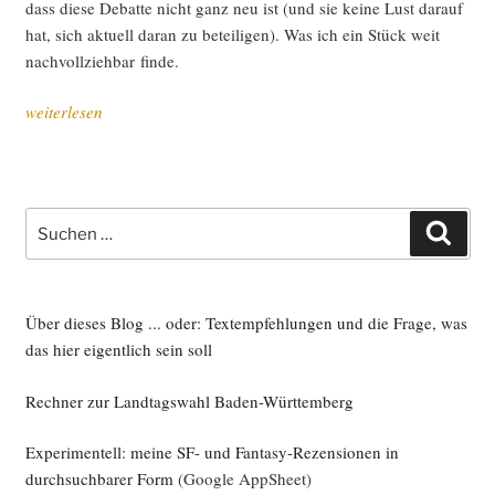
dass die­se Debat­te nicht ganz neu ist (und sie kei­ne Lust dar­auf
hat, sich aktu­ell dar­an zu betei­li­gen). Was ich ein Stück weit
nach­voll­zieh­bar finde.
„Kurz:
weiterlesen
Car­
ta,
mal
durch­
Suche
Such
ge­
nach:
zählt
(mit
lan­
Über dieses Blog ... oder: Textempfehlungen und die Frage, was
gen
das hier eigentlich sein soll
Updates)“
Rechner zur Landtagswahl Baden-Württemberg
Experimentell: meine SF- und Fantasy-Rezensionen in
durchsuchbarer Form
(Google AppSheet)