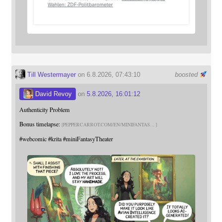
Till Westermayer
on 6.8.2026, 07:43:10
boosted
David Revoy
on
5.8.2026, 16:01:12
Authenticity Problem
Bonus timelapse:
PEPPERCARROT.COM/EN/MINIFANTAS
#
webcomic
#
krita
#
miniFantasyTheater