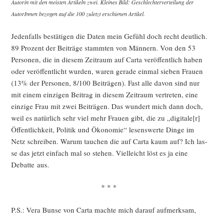
Autorin mit den meis­ten Arti­keln zwei. Klei­nes Bild: Geschlech­ter­ver­tei­lung der
AutorIn­nen bezo­gen auf die 100 zuletzt erschie­nen Artikel.
Jeden­falls bestä­ti­gen die Daten mein Gefühl doch recht deut­lich.
89 Pro­zent der Bei­trä­ge stamm­ten von Män­nern. Von den 53
Per­so­nen, die in die­sem Zeit­raum auf Car­ta ver­öf­fent­lich haben
oder ver­öf­fent­licht wur­den, waren gera­de ein­mal sie­ben Frau­en
(13% der Per­so­nen, 8/100 Bei­trä­gen). Fast alle davon sind nur
mit einem ein­zi­gen Bei­trag in die­sem Zeit­raum ver­tre­ten, eine
ein­zi­ge Frau mit zwei Bei­trä­gen. Das wun­dert mich dann doch,
weil es natür­lich sehr viel mehr Frau­en gibt, die zu „digitale[r]
Öffent­lich­keit, Poli­tik und Öko­no­mie“ lesens­wer­te Din­ge im
Netz schrei­ben. War­um tau­chen die auf Car­ta kaum auf? Ich las­
se das jetzt ein­fach mal so ste­hen. Viel­leicht löst es ja eine
Debat­te aus.
* * *
P.S.: Vera Bun­se von Car­ta mach­te mich dar­auf auf­merk­sam,