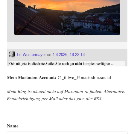
Till Westermayer
on
4.8.2026, 18:22:13
Och nö, jetzt ist die dritte Staffel Silo noch gar nicht komplett verfügbar ...
Mein Mast­o­don-Account:
@_tillwe_@mastodon.social
Mein Blog ist aktu­ell nicht auf Mast­o­don zu fin­den. Alter­na­ti­ve:
Benach­rich­ti­gung per Mail oder das gute alte
RSS
.
Name