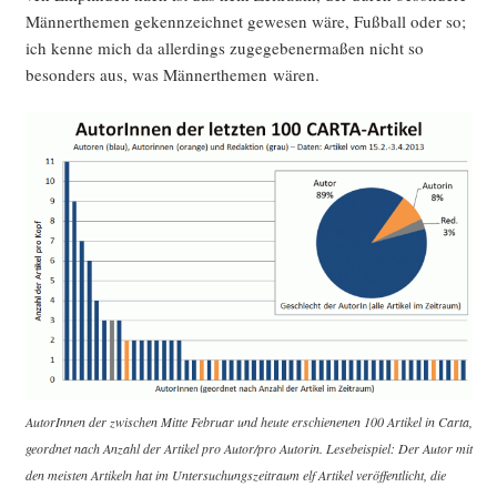
Män­ner­the­men gekenn­zeich­net gewe­sen wäre, Fuß­ball oder so;
ich ken­ne mich da aller­dings zuge­ge­be­ner­ma­ßen nicht so
beson­ders aus, was Män­ner­the­men wären.
AutorIn­nen der zwi­schen Mit­te Febru­ar und heu­te erschie­ne­nen 100 Arti­kel in Car­ta,
geord­net nach Anzahl der Arti­kel pro Autor/pro Autorin. Lese­bei­spiel: Der Autor mit
den meis­ten Arti­keln hat im Unter­su­chungs­zeit­raum elf Arti­kel ver­öf­fent­licht, die