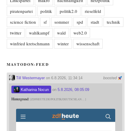
Linkspartei
makro
nachhaltigkeit
netzpolitik
piratenpartei
politik
politik2.0
rieselfeld
science fiction
sf
sommer
spd
stadt
technik
twitter
wahlkampf
wald
web2.0
winfried kretschmann
winter
wissenschaft
MASTODON-FEED
Till Westermayer
on 6.8.2026, 11:34:14
boosted
Katharina Nocun
on
5.8.2026, 08:05:09
Hintergrund:
ZDFHEUTE.DE/POLITIK/DEUTSCHLAN