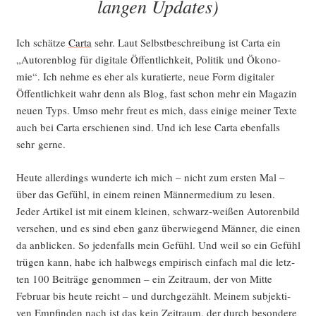
langen Updates)
Ich schät­ze
Car­ta
sehr. Laut Selbst­be­schrei­bung ist Car­ta ein
„Autoren­blog für digi­ta­le Öffent­lich­keit, Poli­tik und Öko­no­
mie“. Ich neh­me es eher als kura­tier­te, neue Form digi­ta­ler
Öffent­lich­keit wahr denn als Blog, fast schon mehr ein Maga­zin
neu­en Typs. Umso mehr freut es mich, dass eini­ge mei­ner Tex­te
auch bei Car­ta erschie­nen sind. Und ich lese Car­ta eben­falls
sehr gerne.
Heu­te aller­dings wun­der­te ich mich – nicht zum ers­ten Mal –
über das Gefühl, in einem rei­nen Män­ner­me­di­um zu lesen.
Jeder Arti­kel ist mit einem klei­nen, schwarz-wei­ßen Autoren­bild
ver­se­hen, und es sind eben ganz über­wie­gend Män­ner, die einen
da anbli­cken. So jeden­falls mein Gefühl. Und weil so ein Gefühl
trü­gen kann, habe ich halb­wegs empi­risch ein­fach mal die letz­
ten 100 Bei­trä­ge genom­men – ein Zeit­raum, der von Mit­te
Febru­ar bis heu­te reicht – und durch­ge­zählt. Mei­nem sub­jek­ti­
ven Emp­fin­den nach ist das kein Zeit­raum, der durch beson­de­re