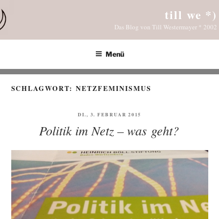
Zum
till we *)
Inhalt
Das Blog von Till Westermayer * 2002
springen
Menü
SCHLAGWORT:
NETZFEMINISMUS
VERÖFFENTLICHT
DI., 3. FEBRUAR 2015
AM
Politik im Netz – was geht?