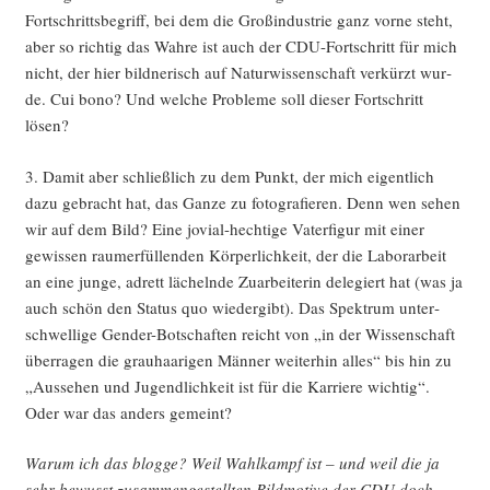
Fort­schritts­be­griff, bei dem die Groß­in­dus­trie ganz vor­ne steht,
aber so rich­tig das Wah­re ist auch der CDU-Fort­schritt für mich
nicht, der hier bild­ne­risch auf Natur­wis­sen­schaft ver­kürzt wur­
de. Cui bono? Und wel­che Pro­ble­me soll die­ser Fort­schritt
lösen?
3. Damit aber schließ­lich zu dem Punkt, der mich eigent­lich
dazu gebracht hat, das Gan­ze zu foto­gra­fie­ren. Denn wen sehen
wir auf dem Bild? Eine jovi­al-hech­ti­ge Vater­fi­gur mit einer
gewis­sen raum­er­fül­len­den Kör­per­lich­keit, der die Labor­ar­beit
an eine jun­ge, adrett lächeln­de Zuar­bei­te­rin dele­giert hat (was ja
auch schön den Sta­tus quo wie­der­gibt). Das Spek­trum unter­
schwel­li­ge Gen­der-Bot­schaf­ten reicht von „in der Wis­sen­schaft
über­ra­gen die grau­haa­ri­gen Män­ner wei­ter­hin alles“ bis hin zu
„Aus­se­hen und Jugend­lich­keit ist für die Kar­rie­re wich­tig“.
Oder war das anders gemeint?
War­um ich das blog­ge? Weil Wahl­kampf ist – und weil die ja
sehr bewusst zusam­men­ge­stell­ten Bild­mo­ti­ve der CDU doch