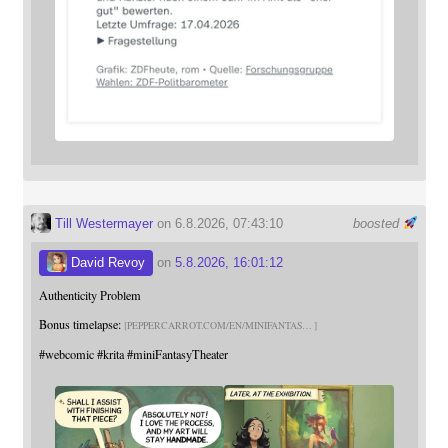
Till Westermayer
on 6.8.2026, 07:43:10
boosted
David Revoy
on
5.8.2026, 16:01:12
Authenticity Problem
Bonus timelapse:
PEPPERCARROT.COM/EN/MINIFANTAS
#
webcomic
#
krita
#
miniFantasyTheater