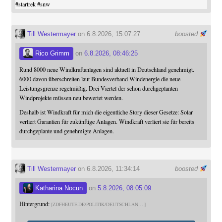
#
startrek
#
snw
Till Westermayer
on 6.8.2026, 15:07:27
boosted
Rico Grimm
on
6.8.2026, 08:46:25
Rund 8000 neue Windkraftanlagen sind aktuell in Deutschland genehmigt.
6000 davon überschreiten laut Bundesverband Windenergie die neue
Leistungsgrenze regelmäßig. Drei Viertel der schon durchgeplanten
Windprojekte müssen neu bewertet werden.
Deshalb ist Windkraft für mich die eigentliche Story dieser Gesetze: Solar
verliert Garantien für zukünftige Anlagen. Windkraft verliert sie für bereits
durchgeplante und genehmigte Anlagen.
Till Westermayer
on 6.8.2026, 11:34:14
boosted
Katharina Nocun
on
5.8.2026, 08:05:09
Hintergrund:
ZDFHEUTE.DE/POLITIK/DEUTSCHLAN