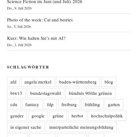
Science Fiction im Juni (und Juli) 2026
Do., 9. Juli 2026
Photo of the week: Cat and berries
So., 5. Juli 2026
Kurz: Wie halten Sie’s mit AI?
Do., 2. Juli 2026
SCHLAGWÖRTER
afd
angela merkel
baden-württemberg
blog
btw13
bundestagswahl
bündnis 90/die grünen
cdu
fantasy
fdp
freiburg
frühling
garten
gender
google
grüne
herbst
hochschulpolitik
in eigener sache
innerparteiliche meinungsbildung