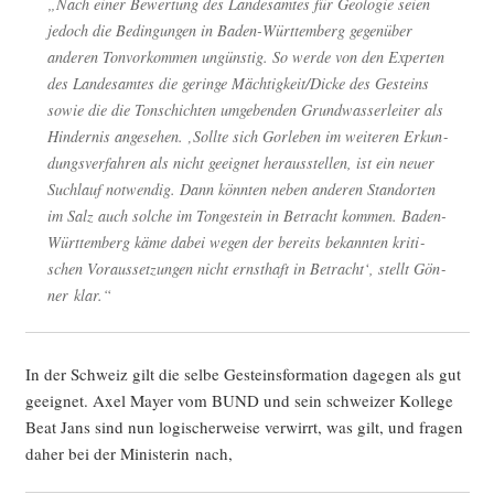
„Nach einer Bewer­tung des Lan­des­am­tes für Geo­lo­gie sei­en
jedoch die Bedin­gun­gen in Baden-Würt­tem­berg gegen­über
ande­ren Ton­vor­kom­men ungüns­tig. So wer­de von den Exper­ten
des Lan­des­am­tes die gerin­ge Mächtigkeit/Dicke des Gesteins
sowie die die Ton­schich­ten umge­ben­den Grund­was­ser­lei­ter als
Hin­der­nis ange­se­hen. ‚Soll­te sich Gor­le­ben im wei­te­ren Erkun­
dungs­ver­fah­ren als nicht geeig­net her­aus­stel­len, ist ein neu­er
Such­lauf not­wen­dig. Dann könn­ten neben ande­ren Stand­or­ten
im Salz auch sol­che im Ton­ge­stein in Betracht kom­men. Baden-
Würt­tem­berg käme dabei wegen der bereits bekann­ten kri­ti­
schen Vor­aus­set­zun­gen nicht ernst­haft in Betracht‘, stellt Gön­
ner klar.“
In der Schweiz gilt die sel­be Gesteins­for­ma­ti­on dage­gen als gut
geeig­net. Axel May­er vom BUND und sein schwei­zer Kol­le­ge
Beat Jans sind nun logi­scher­wei­se ver­wirrt, was gilt, und fra­gen
daher bei der Minis­te­rin nach,