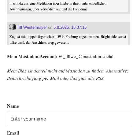
macht daraus eine Meditation über Liebe in ihren unterschiedlichen
Ausprägungen, über Verletzlichkeit und die Pandemie.
Till Westermayer
on
5.8.2026, 18:37:15
Zug ist mit doppelt ärgerlichen +59 in Freiburg angekommen. Bright side: sonst
wäre vmtl. der Anschluss weg gewesen..
Mein Mast­o­don-Account:
@_tillwe_@mastodon.social
Mein Blog ist aktu­ell nicht auf Mast­o­don zu fin­den. Alter­na­ti­ve:
Benach­rich­ti­gung per Mail oder das gute alte
RSS
.
Name
Email