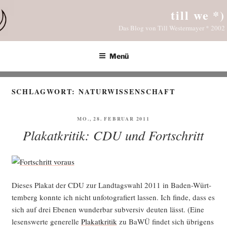
Zum
till we *)
Inhalt
Das Blog von Till Westermayer * 2002
springen
Menü
SCHLAGWORT:
NATURWISSENSCHAFT
VERÖFFENTLICHT
MO., 28. FEBRUAR 2011
AM
Plakatkritik: CDU und Fortschritt
Die­ses Pla­kat der CDU zur Land­tags­wahl 2011 in Baden-Würt­
tem­berg konn­te ich nicht unfo­to­gra­fiert las­sen. Ich fin­de, dass es
sich auf drei Ebe­nen wun­der­bar sub­ver­siv deu­ten lässt. (Eine
lesens­wer­te gene­rel­le
Pla­kat­kri­tik
zu BaWÜ fin­det sich übri­gens