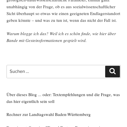
unab­hän­gig von der Fra­ge, ob es aus sozi­al­wis­sen­schaft­li­cher
Sicht über­haupt so etwas wie einen geeig­ne­ten End­la­ger­stand­ort
geben könn­te – und was zu tun ist, wenn das nicht der Fall ist.
War­um blog­ge ich das? Weil ich es schön fin­de, wie hier über
Ban­de mit Gesteins­for­ma­tio­nen gespielt wird.
Suche
Such
nach:
Über dieses Blog ... oder: Textempfehlungen und die Frage, was
das hier eigentlich sein soll
Rechner zur Landtagswahl Baden-Württemberg