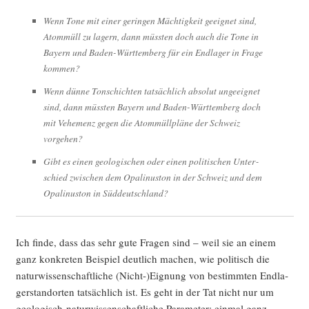
Wenn Tone mit einer gerin­gen Mäch­tig­keit geeig­net sind,
Atom­müll zu lagern, dann müss­ten doch auch die Tone in
Bay­ern und Baden-Würt­tem­berg für ein End­la­ger in Fra­ge
kommen?
Wenn dün­ne Ton­schich­ten tat­säch­lich abso­lut unge­eig­net
sind, dann müss­ten Bay­ern und Baden-Würt­tem­berg doch
mit Vehe­menz gegen die Atom­müll­plä­ne der Schweiz
vorgehen?
Gibt es einen geo­lo­gi­schen oder einen poli­ti­schen Unter­
schied zwi­schen dem Opa­li­nus­ton in der Schweiz und dem
Opa­li­nus­ton in Süddeutschland?
Ich fin­de, dass das sehr gute Fra­gen sind – weil sie an einem
ganz kon­kre­ten Bei­spiel deut­lich machen, wie poli­tisch die
natur­wis­sen­schaft­li­che (Nicht-)Eignung von bestimm­ten End­la­
ger­stand­or­ten tat­säch­lich ist. Es geht in der Tat nicht nur um
geo­lo­gisch-natur­wis­sen­schaft­li­che Para­me­ter; ein­mal ganz