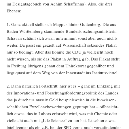
im Design­ta­ge­buch von Achim Schaff­rin­na). Also, die drei
Ebenen:
1. Ganz aktu­ell stellt sich Map­pus hin­ter Gut­ten­berg. Die aus
Baden-Würt­tem­berg stam­men­de Bun­des­for­schungs­mi­nis­te­rin
Scha­van schämt sich zwar, unter­nimmt sonst aber auch nichts
wei­ter. Da passt ein gezielt auf Wis­sen­schaft set­zen­des Pla­kat
nur so bedingt. Aber das konn­te die CDU ja viel­leicht noch
nicht wis­sen, als sie das Pla­kat in Auf­trag gab. Das Pla­kat steht
in Frei­burg übri­gens genau dem Uni­rek­to­rat gegen­über und
liegt qua­si auf dem Weg von der Innen­stadt ins Institutsviertel.
2. Dann natür­lich Fort­schritt: hier ist es – ganz im Ein­klang mit
der Inno­va­tions- und For­schungs­för­de­rungs­po­li­tik des Lan­des,
das ja durch­aus mas­siv Geld bei­spiels­wei­se in die bio­wis­sen­
schaft­li­chen Exzel­lenz­be­wer­bun­gen gepumpt hat – offen­sicht­
lich etwas, das in Labors erforscht wird, was mit Che­mie oder
viel­leicht auch mit „Life Sci­ence“ zu tun hat. Ist schon etwas
intel­li­gen­ter als ein z.B. bei der SPD ger­ne noch vor­zu­fin­den­der