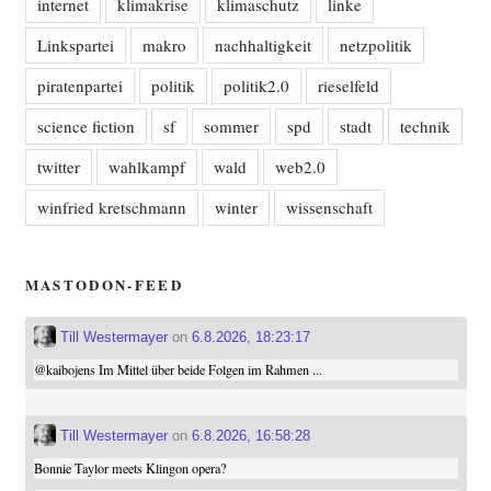
internet
klimakrise
klimaschutz
linke
Linkspartei
makro
nachhaltigkeit
netzpolitik
piratenpartei
politik
politik2.0
rieselfeld
science fiction
sf
sommer
spd
stadt
technik
twitter
wahlkampf
wald
web2.0
winfried kretschmann
winter
wissenschaft
MASTODON-FEED
Till Westermayer
on
6.8.2026, 18:23:17
@
kaibojens
Im Mittel über beide Folgen im Rahmen ...
Till Westermayer
on
6.8.2026, 16:58:28
Bonnie Taylor meets Klingon opera?