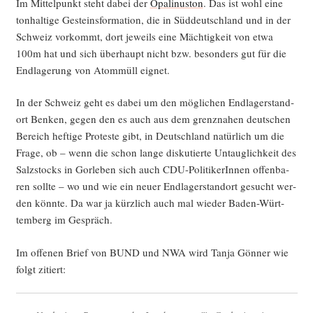
Im Mit­tel­punkt steht dabei der
Opa­li­nus­ton
. Das ist wohl eine
ton­hal­ti­ge Gesteins­for­ma­ti­on, die in Süd­deutsch­land und in der
Schweiz vor­kommt, dort jeweils eine Mäch­tig­keit von etwa
100m hat und sich über­haupt nicht bzw. beson­ders gut für die
End­la­ge­rung von Atom­müll eignet.
In der Schweiz geht es dabei um den mög­li­chen End­la­ger­stand­
ort Ben­ken, gegen den es auch aus dem grenz­na­hen deut­schen
Bereich hef­ti­ge Pro­tes­te gibt, in Deutsch­land natür­lich um die
Fra­ge, ob – wenn die schon lan­ge dis­ku­tier­te Untaug­lich­keit des
Salz­stocks in Gor­le­ben sich auch CDU-Poli­ti­ke­rIn­nen offen­ba­
ren soll­te – wo und wie ein neu­er End­la­ger­stand­ort gesucht wer­
den könn­te. Da war ja kürz­lich auch mal wie­der Baden-Würt­
tem­berg im Gespräch.
Im offe­nen Brief von BUND und NWA wird Tan­ja Gön­ner wie
folgt zitiert: