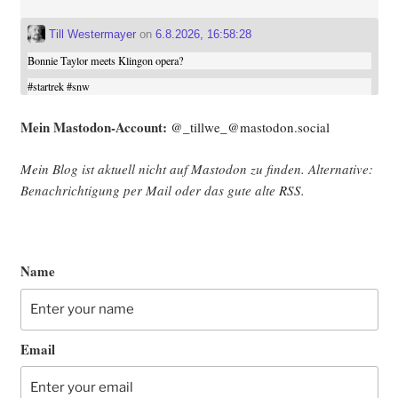
Till Westermayer
on
6.8.2026, 16:58:28
Bonnie Taylor meets Klingon opera?
#
startrek
#
snw
Mein Mast­o­don-Account:
@_tillwe_@mastodon.social
Mein Blog ist aktu­ell nicht auf Mast­o­don zu fin­den. Alter­na­ti­ve:
Benach­rich­ti­gung per Mail oder das gute alte
RSS
.
Name
Email