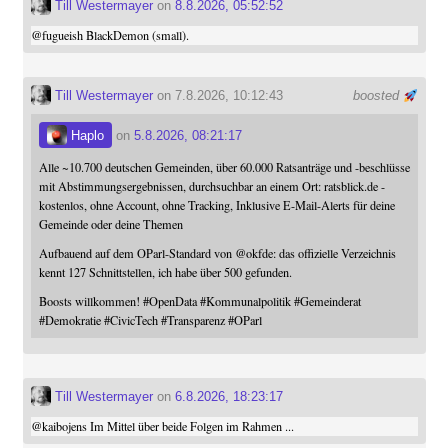
Till Westermayer
on
8.8.2026, 05:52:52
@
fugueish
BlackDemon (small).
Till Westermayer
on 7.8.2026, 10:12:43
boosted
Haplo
on
5.8.2026, 08:21:17
Alle ~10.700 deutschen Gemeinden, über 60.000 Ratsanträge und -beschlüsse
mit Abstimmungsergebnissen, durchsuchbar an einem Ort: ratsblick.de -
kostenlos, ohne Account, ohne Tracking, Inklusive E-Mail-Alerts für deine
Gemeinde oder deine Themen
Aufbauend auf dem OParl-Standard von
@
okfde
: das offizielle Verzeichnis
kennt 127 Schnittstellen, ich habe über 500 gefunden.
Boosts willkommen!
#
OpenData
#
Kommunalpolitik
#
Gemeinderat
#
Demokratie
#
CivicTech
#
Transparenz
#
OParl
Till Westermayer
on
6.8.2026, 18:23:17
@
kaibojens
Im Mittel über beide Folgen im Rahmen ...