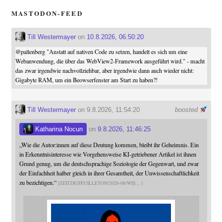
MASTODON-FEED
Till Westermayer
on
10.8.2026, 06:50:20
@
pallenberg
"Anstatt auf nativen Code zu setzen, handelt es sich um eine
Webanwendung, die über das WebView2-Framework ausgeführt wird." - macht
das zwar irgendwie nachvollziehbar, aber irgendwie dann auch wieder nicht:
Gigabyte RAM, um ein Beowserfenster am Start zu haben?!
Till Westermayer
on 9.8.2026, 11:54:20
boosted
Katharina Nocun
on
9.8.2026, 11:46:25
„Wie die Autor:innen auf diese Deutung kommen, bleibt ihr Geheimnis. Ein
in Erkenntnisinteresse wie Vorgehensweise KI-getriebener Artikel ist ihnen
Grund genug, um die deutschsprachige Soziologie der Gegenwart, und zwar
der Einfachheit halber gleich in ihrer Gesamtheit, der Unwissenschaftlichkeit
zu bezichtigen.“
ZEIT.DE/FEUILLETON/2026-08/WIS