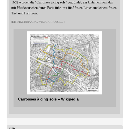
1662 wurden die "Carrosses à cinq sols" gegründet, ein Unternehmen, das
mit Pferdekutschen durch Paris fuhr, mit fünf festen Linien und einem festen
Takt und Fahrpreis.
DE.WIKIPEDIA.ORG/WIKI/CARROSSE
Carrosses à cinq sols – Wikipedia