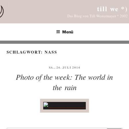
Zum
till we *)
Inhalt
Das Blog von Till Westermayer * 2002
springen
Menü
SCHLAGWORT:
NASS
VERÖFFENTLICHT
SA., 26. JULI 2014
AM
Photo of the week: The world in
the rain