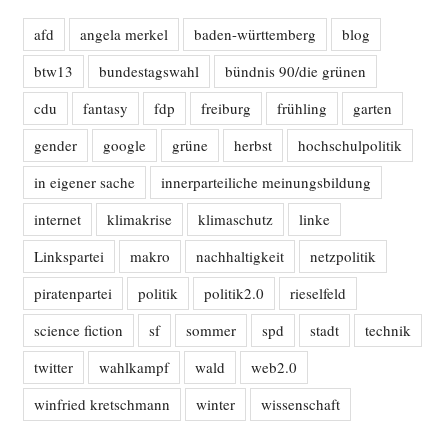
afd
angela merkel
baden-württemberg
blog
btw13
bundestagswahl
bündnis 90/die grünen
cdu
fantasy
fdp
freiburg
frühling
garten
gender
google
grüne
herbst
hochschulpolitik
in eigener sache
innerparteiliche meinungsbildung
internet
klimakrise
klimaschutz
linke
Linkspartei
makro
nachhaltigkeit
netzpolitik
piratenpartei
politik
politik2.0
rieselfeld
science fiction
sf
sommer
spd
stadt
technik
twitter
wahlkampf
wald
web2.0
winfried kretschmann
winter
wissenschaft