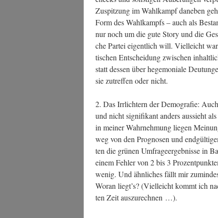
Zuspit­zung im Wahl­kampf dane­ben gehen
Form des Wahl­kampfs – auch als Bestand­te
nur noch um die gute Sto­ry und die Ge
che Par­tei eigent­lich will. Viel­leicht 
ti­schen Ent­schei­dung zwi­schen inhalt­li
statt des­sen über hege­mo­nia­le Deu­tun­
sie zutref­fen oder nicht.
2. Das Irr­lich­tern der Demo­gra­fie: Auch
und nicht signi­fi­kant anders aus­sieht a
in mei­ner Wahr­neh­mung lie­gen Mei­nun
weg von den Pro­gno­sen und end­gül­ti­
ten die grü­nen Umfra­ge­er­geb­nis­se in 
einem Feh­ler von 2 bis 3 Pro­zent­punk­t
wenig. Und ähn­li­ches fällt mir zumin­d
Wor­an liegt’s? (Viel­leicht kommt ich nac
ten Zeit auszurechnen …).