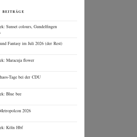
N BEITRÄGE
ek: Sunset colours, Gundelfingen
6
 und Fantasy im Juli 2026 (der Rest)
ek: Maracuja flower
haos-Tage bei der CDU
ek: Blue bee
 Metropolcon 2026
eek: Köln Hbf