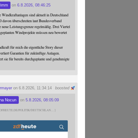
rimm
on
6.8.2026, 08:46:25
 Windkraftanlagen sind aktuell in Deutschland
0 davon überschreiten laut Bundesverband
 neue Leistungsgrenze regelmäßig. Drei Viertel
hgeplanten Windprojekte müssen neu bewertet
dkraft für mich die eigentliche Story dieser
verliert Garantien für zukünftige Anlagen.
ert sie für bereits durchgeplante und genehmigte
ermayer
on 6.8.2026, 11:34:14
boosted
na Nocun
on
5.8.2026, 08:05:09
DFHEUTE.DE/POLITIK/DEUTSCHLAN