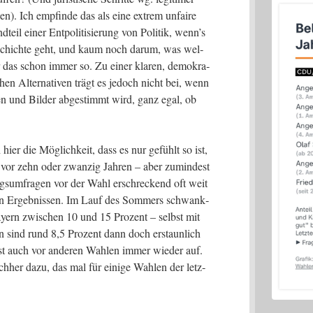
). Ich emp­fin­de das als eine extrem unfai­re
il einer Ent­po­li­ti­sie­rung von Poli­tik, wenn’s
schich­te geht, und kaum noch dar­um, was wel­
war das schon immer so. Zu einer kla­ren, demo­kra­
­chen Alter­na­ti­ven trägt es jedoch nicht bei, wenn
gen und Bil­der abge­stimmt wird, ganz egal, ob
 hier die Mög­lich­keit, dass es nur gefühlt so ist,
ls vor zehn oder zwan­zig Jah­ren – aber zumin­dest
gs­um­fra­gen vor der Wahl erschre­ckend oft weit
gen Ergeb­nis­sen. Im Lauf des Som­mers schwank­
Bay­ern zwi­schen 10 und 15 Pro­zent – selbst mit
en sind rund 8,5 Pro­zent dann doch erstaun­lich
est auch vor ande­ren Wah­len immer wie­der auf.
h­her dazu, das mal für eini­ge Wah­len der letz­