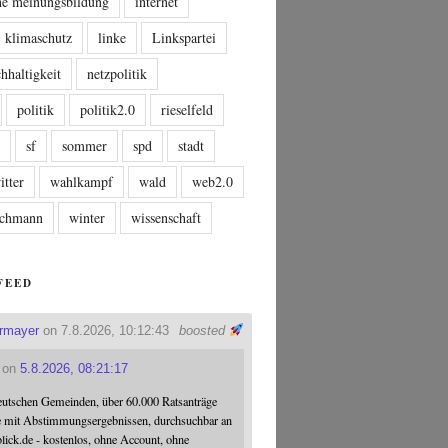
che meinungsbildung
internet
klimaschutz
linke
Linkspartei
hhaltigkeit
netzpolitik
politik
politik2.0
rieselfeld
n
sf
sommer
spd
stadt
itter
wahlkampf
wald
web2.0
tschmann
winter
wissenschaft
FEED
ermayer
on 7.8.2026, 10:12:43
boosted
on
5.8.2026, 08:21:17
eutschen Gemeinden, über 60.000 Ratsanträge
e mit Abstimmungsergebnissen, durchsuchbar an
blick.de - kostenlos, ohne Account, ohne