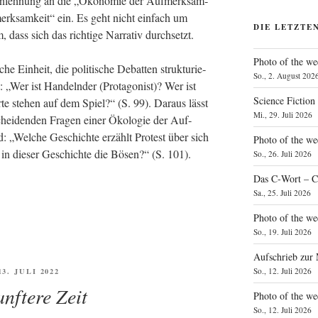
nleh­nung an die „Öko­no­mie der Auf­merk­sam­
erk­sam­keit“ ein. Es geht nicht ein­fach um
DIE LETZTE
 dass sich das rich­ti­ge Nar­ra­tiv durchsetzt.
Photo of the we
he Ein­heit, die poli­ti­sche Debat­ten struk­tu­rie­
So., 2. August 202
t: „Wer ist Han­deln­der (Prot­ago­nist)? Wer ist
Science Fiction
­te ste­hen auf dem Spiel?“ (S. 99). Dar­aus lässt
Mi., 29. Juli 2026
schei­den­den Fra­gen einer Öko­lo­gie der Auf­
nd: „Wel­che Geschich­te erzählt Pro­test über sich
Photo of the we
n die­ser Geschich­te die Bösen?“ (S. 101).
So., 26. Juli 2026
Das C‑Wort – C
Sa., 25. Juli 2026
Photo of the we
So., 19. Juli 2026
Aufschrieb zur
FFENTLICHT
So., 12. Juli 2026
13. JULI 2022
anftere Zeit
Photo of the w
So., 12. Juli 2026