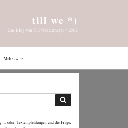
till we *)
Das Blog von Till Westermayer * 2002
Mehr …
Suchen
g ... oder: Textempfehlungen und die Frage,