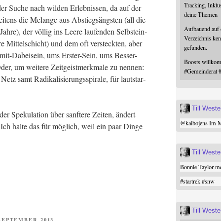
Tracking, Inklu
der Suche nach wil­den Erleb­nis­sen, da auf der
deine Themen
ens die Melan­ge aus Abstiegs­ängs­ten (all die
Aufbauend auf
ah­re), der völ­lig ins Lee­re lau­fen­den Selbst­ein­
Verzeichnis ken
re Mit­tel­schicht) und dem oft ver­steck­ten, aber
gefunden.
it-Dabei­sein, ums Ers­ter-Sein, ums Bes­ser-
Boosts willk
Oder, um wei­te­re Zeit­geist­merk­ma­le zu nen­nen:
#
Gemeinderat
z samt Radi­ka­li­sie­rungs­spi­ra­le, für laut­star­
Till West
r Spe­ku­la­ti­on über sanf­te­re Zei­ten, ändert
@
kaibojens
Im Mi
 Ich hal­te das für mög­lich, weil ein paar Din­ge
Till West
Bonnie Taylor me
#
startrek
#
snw
Till West
ENTLICHT
 SEPTEMBER 2013