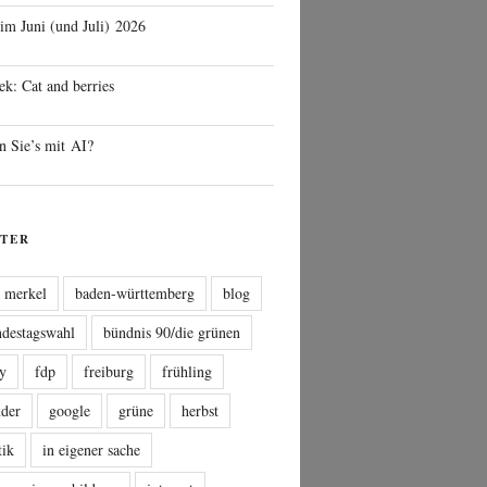
 im Juni (und Juli) 2026
ek: Cat and berries
n Sie’s mit AI?
TER
a merkel
baden-württemberg
blog
ndestagswahl
bündnis 90/die grünen
sy
fdp
freiburg
frühling
nder
google
grüne
herbst
tik
in eigener sache