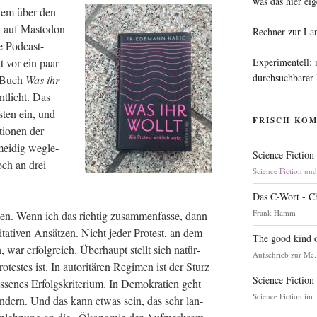
was das hier eig
llem über den
t auf Mast­o­don
Rechner zur La
e Pod­cast-
Experimentell:
t vor ein paar
durchsuchbarer
e Buch
Was ihr
ent­licht. Das
­ten ein, und
FRISCH KO
tio­nen der
ei­dig weg­le­
Science Fiction
och an drei
Science Fiction un
Das C-Wort - C
Frank Hamm
ir­ken. Wenn ich das rich­tig zusam­men­fas­se, dann
­ta­ti­ven Ansät­zen. Nicht jeder Pro­test, an dem
The good kind o
, war erfolg­reich. Über­haupt stellt sich natür­
Aufschrieb zur Me.
tes­tes ist. In auto­ri­tä­ren Regi­men ist der Sturz
Science Fiction
se­nes Erfolgs­kri­te­ri­um. In Demo­kra­tien geht
Science Fiction im
­än­dern. Und das kann etwas sein, das sehr lan­