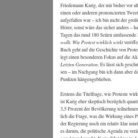
Frie­de­mann Karig, der mir bis­her vor a
einen oder ande­ren pro­non­cier­ten Twee
auf­ge­fal­len war – ich bin nicht der gro­ß
Hörer, sonst wäre das sicher anders – ha
Tagen das rund 180 Sei­ten umfas­sen­d
wollt. Wie Pro­test wirk­lich wirkt
ver­öf­f
Buch geht auf die Geschich­te von Pro­tes
legt einen beson­de­ren Fokus auf die Ak
Letz­ten Gene­ra­ti­on
. Es lässt sich geschm
sen – im Nach­gang bin ich dann aber d
Punk­ten hängengeblieben.
Ers­tens die Titel­fra­ge, wie Pro­tes­te w
ist Karig eher skep­tisch bezüg­lich quan­ti
3,5 Pro­zent der Bevöl­ke­rung teil­neh­men
lich die Fra­ge, was die Wir­kung eines Pro­
der Regie­rung noch ein rela­tiv klar umris­
es dar­um, die poli­ti­sche Agen­da zu ver