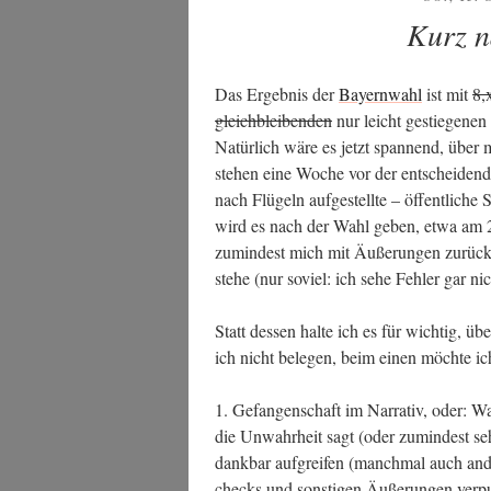
AM
Kurz n
Das Ergeb­nis der
Bay­ern­wahl
ist mit
8,
gleich­blei­ben­den
nur leicht gestie­ge­nen 
Natür­lich wäre es jetzt span­nend, über m
ste­hen eine Woche vor der ent­schei­den­
nach Flü­geln auf­ge­stell­te – öffent­li­che St
wird es nach der Wahl geben, etwa am 27
zumin­dest mich mit Äuße­run­gen zurück­h
ste­he (nur soviel: ich sehe Feh­ler gar ni
Statt des­sen hal­te ich es für wich­tig, ü
ich nicht bele­gen, beim einen möch­te i
1. Gefan­gen­schaft im Nar­ra­tiv, oder: Wa
die Unwahr­heit sagt (oder zumin­dest sehr 
dank­bar auf­grei­fen (manch­mal auch ander
checks und sons­ti­gen Äuße­run­gen ver­puf­