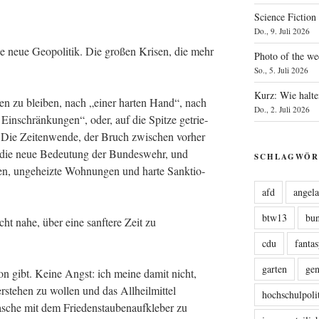
Science Fiction
Do., 9. Juli 2026
e neue Geo­po­li­tik. Die gro­ßen Kri­sen, die mehr
Photo of the we
So., 5. Juli 2026
Kurz: Wie halte
sen zu blei­ben, nach „einer har­ten Hand“, nach
Do., 2. Juli 2026
in­schrän­kun­gen“, oder, auf die Spit­ze getrie­
ie Zei­ten­wen­de, der Bruch zwi­schen vor­her
, die neue Bedeu­tung der Bun­des­wehr, und
SCHLAGWÖR
n, unge­heiz­te Woh­nun­gen und har­te Sank­tio­
afd
angel
btw13
bu
icht nahe, über eine sanf­te­re Zeit zu
cdu
fanta
garten
ge
­on gibt. Kei­ne Angst: ich mei­ne damit nicht,
er­ste­hen zu wol­len und das All­heil­mit­tel
hochschulpoli
sche mit dem Frie­dens­tau­ben­auf­kle­ber zu