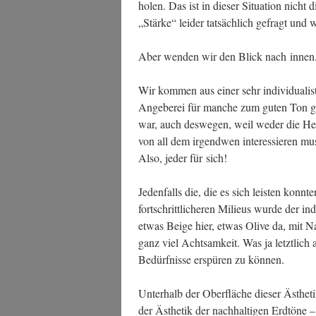
holen. Das ist in die­ser Situa­ti­on nicht d
„Stär­ke“ lei­der tat­säch­lich gefragt und
Aber wen­den wir den Blick nach inne
Wir kom­men aus einer sehr indi­vi­dua­lis
Ange­be­rei für man­che zum guten Ton geh
war, auch des­we­gen, weil weder die Her­
von all dem irgend­wen inter­es­sie­ren mu
Also, jeder für sich!
Jeden­falls die, die es sich leis­ten konn­t
fort­schritt­li­che­ren Milieus wur­de der in
etwas Beige hier, etwas Oli­ve da, mit Nach­
ganz viel Acht­sam­keit. Was ja letzt­lich
Bedürf­nis­se erspü­ren zu können.
Unter­halb der Ober­flä­che die­ser Ästhe­ti
der Ästhe­tik der nach­hal­ti­gen Erd­tö­ne