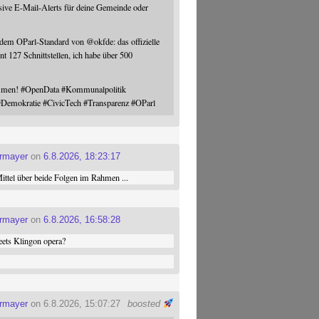
sive E-Mail-Alerts für deine Gemeinde oder
 dem OParl-Standard von
@
okfde
: das offizielle
nt 127 Schnittstellen, ich habe über 500
ommen!
#
OpenData
#
Kommunalpolitik
#
Demokratie
#
CivicTech
#
Transparenz
#
OParl
ermayer
on
6.8.2026, 18:23:17
ttel über beide Folgen im Rahmen ...
ermayer
on
6.8.2026, 16:58:28
ets Klingon opera?
ermayer
on 6.8.2026, 15:07:27
boosted