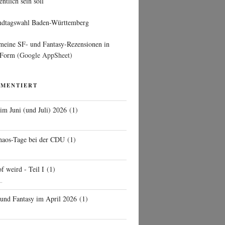
entlich sein soll
ndtagswahl Baden-Württemberg
 meine SF- und Fantasy-Rezensionen in
 Form
(Google AppSheet)
MMENTIERT
 im Juni (und Juli) 2026
(
1
)
d
haos-Tage bei der CDU
(
1
)
f weird - Teil I
(
1
)
..
 und Fantasy im April 2026
(
1
)