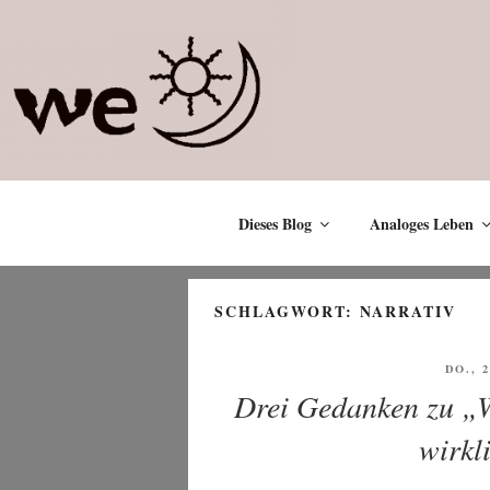
Zum
Inhalt
springen
Dieses Blog
Analoges Leben
SCHLAGWORT:
NARRATIV
VERÖ
DO., 
AM
Drei Gedanken zu „Wa
wirkl