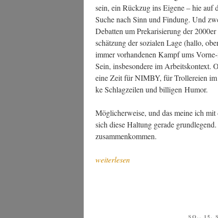
sein, ein Rück­zug ins Eige­ne – hie auf 
Suche nach Sinn und Fin­dung. Und zwei­t
Debat­ten um Pre­ka­ri­sie­rung der 2000er J
schät­zung der sozia­len Lage (hal­lo, obe­
immer vor­han­de­nen Kampf ums Vor­ne-m
Sein, ins­be­son­de­re im Arbeits­kon­text. 
eine Zeit für NIMBY, für Trol­lerei­en im Net
ke Schlag­zei­len und bil­li­gen Humor.
Mög­li­cher­wei­se, und das mei­ne ich mit de
sich die­se Hal­tung gera­de grund­le­gend.
zusammenkommen.
„Eine
weiterlesen
sanf­
te­
re
Zeit“
VERÖFF
SO., 15.