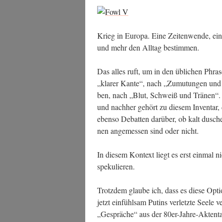
Pro­
test
wirk­
Krieg in Euro­pa. Eine Zei­ten­wen­de, ein
lich
und mehr den All­tag bestimmen.
wirkt.““
Das alles ruft, um in den übli­chen Phra­
„kla­rer Kan­te“, nach „Zumu­tun­gen und E
ben, nach „Blut, Schweiß und Trä­nen“. D
und nach­her gehört zu die­sem Inven­tar
eben­so Debat­ten dar­über, ob kalt dusche
nen ange­mes­sen sind oder nicht.
In die­sem Kon­text liegt es erst ein­mal n
spekulieren.
Trotz­dem glau­be ich, dass es die­se Opti
jetzt ein­fühl­sam Putins ver­letz­te See­le v
„Gesprä­che“ aus der 80er-Jah­re-Akten­ta­