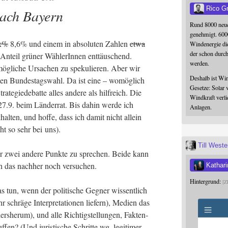
Rico G
ach Bayern
Rund 8000 neue
genehmigt. 600
x%
8,6% und einem in abso­lu­ten Zah­len
etwa
Windenergie die
der schon durc
Anteil grü­ner Wäh­le­rIn­nen ent­täu­schend.
werden.
ög­li­che Ursa­chen zu spe­ku­lie­ren. Aber wir
Deshalb ist Win
den Bun­des­tags­wahl. Da ist eine – womög­lich
Gesetze: Solar 
ra­te­gie­de­bat­te alles ande­re als hilf­reich. Die
Windkraft verli
.9. beim Län­der­rat. Bis dahin wer­de ich
Anlagen.
al­ten, und hof­fe, dass ich damit nicht allein
cht so sehr bei uns).
Till West
ber zwei ande­re Punk­te zu spre­chen. Bei­de kann
ch das nach­her noch versuchen.
Kathari
Hintergrund:
Z
s tun, wenn der poli­ti­sche Geg­ner wis­sent­lich
schrä­ge Inter­pre­ta­tio­nen lie­fern), Medi­en das
s­her­um), und alle Rich­tig­stel­lun­gen, Fak­ten­
fen? (Und juris­ti­sche Schrit­te wg. legi­ti­mer