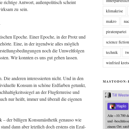
innerparteili
ie rich­ti­ge Ant­wort, außen­po­li­tisch scheint
 wirk­sam zu sein.
klimakrise
makro
nac
n.
piratenpartei
­ti­schen Epo­che. Einer Epo­che, in der Protz und
science fictio
ör­te. Eine, in der irgend­wie alles mög­lich
stel­lungs­be­din­gun­gen noch die Umwelt­fol­gen
technik
tw
ss­ten. Wir konn­ten es uns gut gehen las­sen.
winfried kre
en. Die ande­ren inter­es­sier­ten nicht. Und in den
MASTODON-
di­vi­du­el­le Kon­sum in schö­ne Erd­far­ben getunkt,
hal­tig­keits­sie­gel an der Flug­fern­rei­se und
Till West
 auch nur heißt, immer und über­all die eige­nen
Haplo
Alle ~10.700 d
k – der bil­li­gen Kon­sum­äs­the­tik genau­so wie
und -beschlüss
 – stand dann aber letzt­lich doch ers­tens ein Egal­
einem Ort: rats