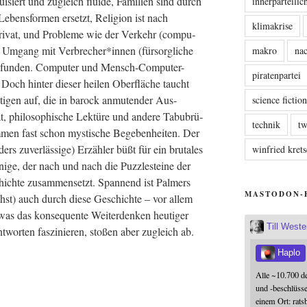
ui­siert und zugleich flui­de, Fami­li­en sind durch
innerparteili
ebens­for­men ersetzt, Reli­gi­on ist nach
klimakrise
­pri­vat, und Pro­ble­me wie der Ver­kehr (com­pu­
r der Umgang mit Verbrecher*innen (für­sorg­li­che
makro
nac
efun­den. Com­pu­ter und Mensch-Com­pu­ter-
piratenpartei
 Doch hin­ter die­ser hei­len Ober­flä­che taucht
­ti­gen auf, die in barock anmu­ten­der Aus­
science fictio
ät, phi­lo­so­phi­sche Lek­tü­re und ande­re Tabu­brü­
technik
tw
men fast schon mys­ti­sche Bege­ben­hei­ten. Der
ders zuver­läs­si­ge) Erzäh­ler büßt für ein bru­ta­les
winfried kre
ni­ge, der nach und nach die Puz­zle­stei­ne der
ich­te zusam­men­setzt. Span­nend ist Pal­mers
MASTODON-
chst) auch durch die­se Geschich­te – vor allem
 das kon­se­quen­te Wei­ter­den­ken heu­ti­ger
Till West
­wor­ten fas­zi­nie­ren, sto­ßen aber zugleich ab.
Haplo
Alle ~10.700 d
und -beschlüss
einem Ort: rats