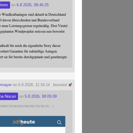
rimm
on
6.8.2026, 08:46:25
 Windkraftanlagen sind aktuell in Deutschland
0 davon überschreiten laut Bundesverband
 neue Leistungsgrenze regelmäßig. Drei Viertel
hgeplanten Windprojekte müssen neu bewertet
dkraft für mich die eigentliche Story dieser
verliert Garantien für zukünftige Anlagen.
ert sie für bereits durchgeplante und genehmigte
ermayer
on 6.8.2026, 11:34:14
boosted
na Nocun
on
5.8.2026, 08:05:09
DFHEUTE.DE/POLITIK/DEUTSCHLAN