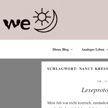
Zum
Inhalt
springen
Dieses Blog
Analoges Leben
SCHLAGWORT:
NANCY KRES
VERÖF
FR., 4
AM
Leseproto
Mein Juli war recht lese­reich, zumin­des