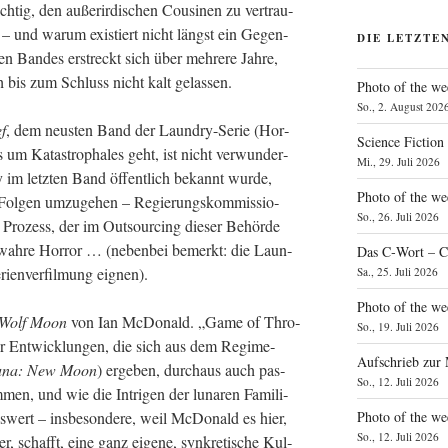
tig, den außer­ir­di­schen Cou­si­nen zu ver­trau­
h – und war­um exis­tiert nicht längst ein Gegen­
DIE LETZTE
ten Ban­des erstreckt sich über meh­re­re Jah­re,
h bis zum Schluss nicht kalt gelassen.
Photo of the we
So., 2. August 202
ef
, dem neus­ten Band der Laun­dry-Serie (Hor­
Science Fiction
ls um Kata­stro­pha­les geht, ist nicht ver­wun­der­
Mi., 29. Juli 2026
 im letz­ten Band öffent­lich bekannt wur­de,
Photo of the we
n Fol­gen umzu­ge­hen – Regie­rungs­kom­mis­sio­
So., 26. Juli 2026
 Pro­zess, der im Out­sour­cing die­ser Behör­de
wah­re Hor­ror … (neben­bei bemerkt: die Laun­
Das C‑Wort – C
i­en­ver­fil­mung eignen).
Sa., 25. Juli 2026
Photo of the we
 Wolf Moon
von Ian McDo­nald. „Game of Thro­
So., 19. Juli 2026
r Ent­wick­lun­gen, die sich aus dem Regime­
Aufschrieb zur
una: New Moon
) erge­ben, durch­aus auch pas­
So., 12. Juli 2026
n, und wie die Intri­gen der luna­ren Fami­li­
Photo of the w
ens­wert – ins­be­son­de­re, weil McDo­nald es hier,
So., 12. Juli 2026
r, schafft, eine ganz eige­ne, syn­kre­ti­sche Kul­