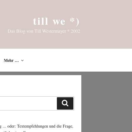
till we *)
Das Blog von Till Westermayer * 2002
Mehr …
Suchen
g ... oder: Textempfehlungen und die Frage,