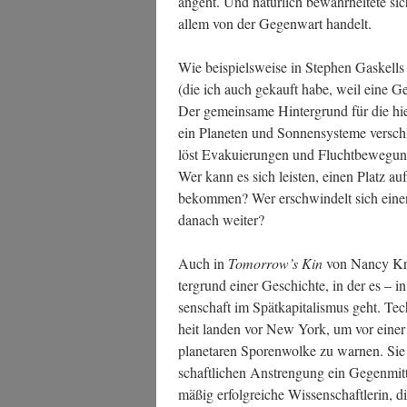
angeht. Und natür­lich bewahr­hei­te­te si
allem von der Gegen­wart handelt.
Wie bei­spiels­wei­se in Ste­phen Gas­kells
(die ich auch gekauft habe, weil eine Ges
Der gemein­sa­me Hin­ter­grund für die hier
ein Pla­ne­ten und Son­nen­sys­te­me ver­sc
löst Eva­ku­ie­run­gen und Flucht­be­we­gun
Wer kann es sich leis­ten, einen Platz auf
bekom­men? Wer erschwin­delt sich einen
danach weiter?
Auch in
Tomorrow’s Kin
von Nan­cy Kres
ter­grund einer Geschich­te, in der es – in
sen­schaft im Spät­ka­pi­ta­lis­mus geht. Te
heit lan­den vor New York, um vor einer 
pla­ne­ta­ren Spo­ren­wol­ke zu war­nen. S
schaft­li­chen Anstren­gung ein Gegen­mit­te
mäßig erfolg­rei­che Wis­sen­schaft­le­rin