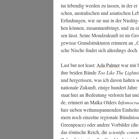
tur leben­dig wer­den zu las­sen, in der er El
schen, aus­tra­li­schen und asia­ti­schen 
Erfin­dun­gen, wie sie nur in der Nied­rig-G
hen kön­nen, zusam­men­bringt, und zu e
sen lässt. Sei­ne Mond­zu­kunft ist im Gro
gewis­se Grund­struk­tu­ren erin­nern an „
sche Nische fin­det sich aller­dings doch.
Last but not least:
Ada Pal­mer
war mir b
ihre bei­den Bän­de
Too Like The Light­n
und her­ge­ris­sen, was ich davon hal­ten sol
na­tio­na­le Zukunft, eini­ge hun­dert Jah­
staat hier an Bedeu­tung ver­lo­ren hat und
de, erin­nert an Mal­ka Olders
Info­mo­cra
hier sie­ben welt­um­span­nen­den Ein­hei­t
mern noch ein­zel­ne regio­na­le Bünd­nis­se
Green­peace) oder ande­re Vor­bil­der (di
das römi­sche Reich, die
sci­en­ti­fic com­m