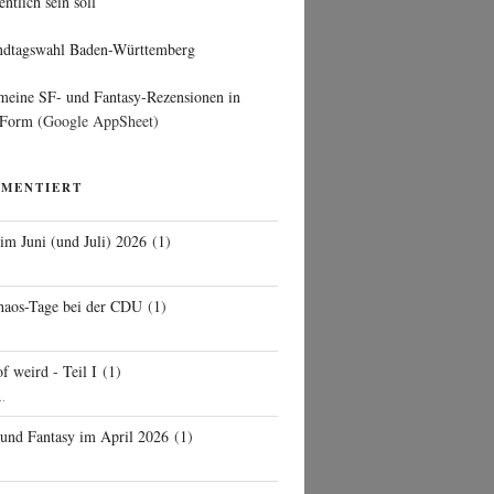
entlich sein soll
ndtagswahl Baden-Württemberg
 meine SF- und Fantasy-Rezensionen in
 Form
(Google AppSheet)
MMENTIERT
 im Juni (und Juli) 2026
(
1
)
d
haos-Tage bei der CDU
(
1
)
f weird - Teil I
(
1
)
..
 und Fantasy im April 2026
(
1
)