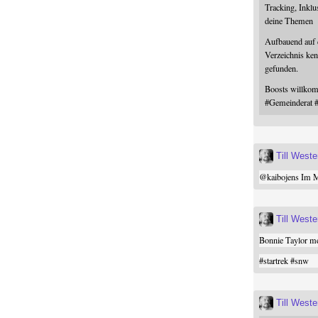
Tracking, Inklu
deine Themen
Aufbauend auf
Verzeichnis ken
gefunden.
Boosts willk
#
Gemeinderat
Till West
@
kaibojens
Im Mi
Till West
Bonnie Taylor me
#
startrek
#
snw
Till West