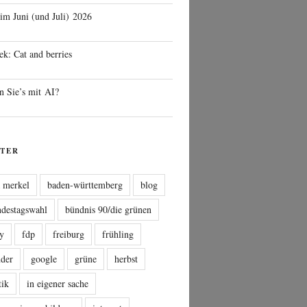
 im Juni (und Juli) 2026
ek: Cat and berries
n Sie’s mit AI?
TER
a merkel
baden-württemberg
blog
ndestagswahl
bündnis 90/die grünen
sy
fdp
freiburg
frühling
nder
google
grüne
herbst
tik
in eigener sache