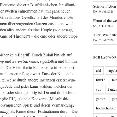
e­men­te, die er z.B. afri­ka­ni­schen, bra­si­lia­ni­
Science Fiction
Lebens­wel­ten ent­nom­men hat, mit ganz neu­en
Do., 9. Juli 2026
ra­vi­ta­ti­ons-Gesell­schaft des Mon­des ent­ste­
Photo of the we
inem über­zeu­gen­den Gan­zen zusam­men­wach­
So., 5. Juli 2026
­ßen alles ande­re als eine Uto­pie (wie gesagt,
Kurz: Wie halte
Game of Thro­nes“) – die eine oder ande­re uto­pi­
Do., 2. Juli 2026
is­her kein Begriff. Durch Zufall bin ich auf
SCHLAGWÖR
ing
und
Seven Sur­ren­ders
gesto­ßen und bin hin-
l. Die His­to­ri­ke­rin Pal­mer ent­wirft eine post­
afd
angel
re nach unse­rer Gegen­wart. Dass der Natio­nal­
 teil­wei­se durch ande­re Instan­zen ersetzt wur­
btw13
bu
­cy
. Jede und jeder kann wäh­len, wel­cher der
cdu
fanta
en er oder sie zuge­hö­rig ist. Da und dort schim­
 (die EU), glo­ba­le Kon­zer­ne (Mitsu­bi­shi-
garten
ge
e olym­pi­schen Spie­le und deren Ver­mark­tung,
hochschulpoli
u­ni­ty
) als Ker­ne die­ser Post­na­tio­nen durch. Die