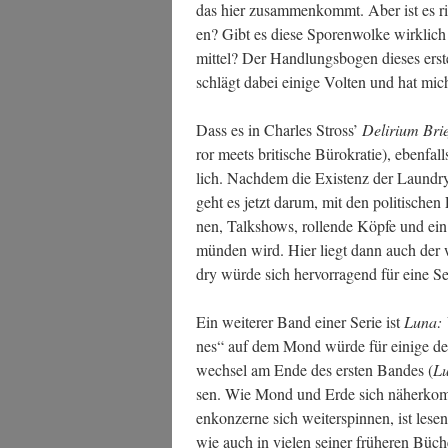
das hier zusam­men­kommt. Aber ist es rich­
en? Gibt es die­se Spo­ren­wol­ke wirk­lic
mit­tel? Der Hand­lungs­bo­gen die­ses ers­
schlägt dabei eini­ge Vol­ten und hat mic
Dass es in Charles Stross’
Deli­ri­um Bri
ror meets bri­ti­sche Büro­kra­tie), eben­fal
lich. Nach­dem die Exis­tenz der Laun­dry
geht es jetzt dar­um, mit den poli­ti­sche
nen, Talk­shows, rol­len­de Köp­fe und ein
mün­den wird. Hier liegt dann auch der 
dry wür­de sich her­vor­ra­gend für eine Ser
Ein wei­te­rer Band einer Serie ist
Luna:
nes“ auf dem Mond wür­de für eini­ge de
wech­sel am Ende des ers­ten Ban­des (
L
sen. Wie Mond und Erde sich näher­kom­me
en­kon­zer­ne sich wei­ter­spin­nen, ist les
wie auch in vie­len sei­ner frü­he­ren Büche