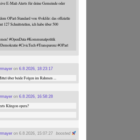
sive E-Mail-Alerts für deine Gemeinde oder
 dem OParl-Standard von
@
okfde
: das offizielle
nt 127 Schnittstellen, ich habe über 500
ommen!
#
OpenData
#
Kommunalpolitik
#
Demokratie
#
CivicTech
#
Transparenz
#
OParl
ermayer
on
6.8.2026, 18:23:17
ttel über beide Folgen im Rahmen ...
ermayer
on
6.8.2026, 16:58:28
ets Klingon opera?
ermayer
on 6.8.2026, 15:07:27
boosted