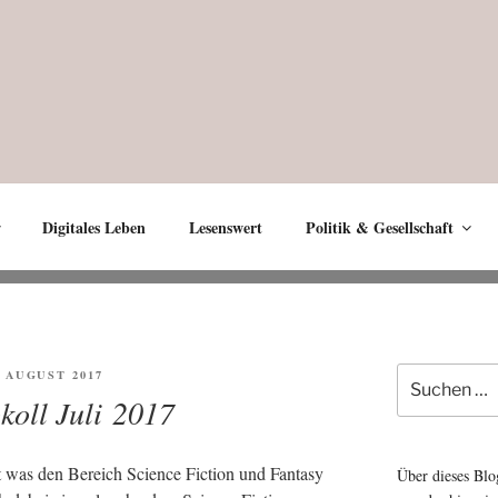
Digitales Leben
Lesenswert
Politik & Gesellschaft
S
Suche
FENTLICHT
. AUGUST 2017
nach:
koll Juli 2017
t was den Bereich Sci­ence Fic­tion und Fan­ta­sy
Über dieses Blo