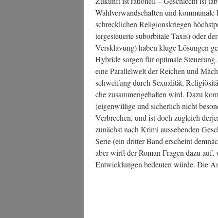
Zukunft ist ratio­nell – Geschlecht ist tab
Wahl­ver­wand­schaf­ten und kom­mu­na­le L
schreck­li­chen Reli­gi­ons­krie­gen höchst
ter­ge­steu­er­te sub­or­bi­ta­le Taxis) ode
Ver­skla­vung) haben klu­ge Lösun­gen g
Hybri­de sor­gen für opti­ma­le Steue­rung.
eine Par­al­lel­welt der Rei­chen und Mäch
schwei­fung durch Sexua­li­tät, Reli­giö­si­t
che zusam­men­ge­hal­ten wird. Dazu kom­
(eigen­wil­li­ge und sicher­lich nicht beson­
Ver­bre­chen, und ist doch zugleich der­je­
zunächst nach Kri­mi aus­se­hen­den Gesch
Serie (ein drit­ter Band erscheint dem­nä
aber wirft der Roman Fra­gen dazu auf, was
Ent­wick­lun­gen bedeu­ten wür­de. Die Ant