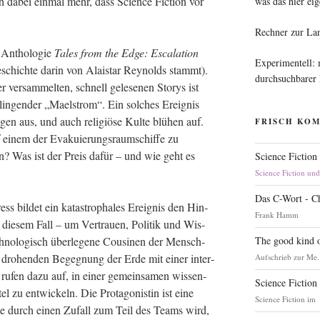
ch dabei ein­mal mehr, dass Sci­ence Fic­tion vor
was das hier eig
Rechner zur La
 Antho­lo­gie
Tales from the Edge: Escala­ti­on
Experimentell:
chich­te dar­in von Alai­star Rey­nolds stammt).
durchsuchbarer
 ver­sam­mel­ten, schnell gele­se­nen Sto­rys ist
hlin­gen­der „Maelstrom“. Ein sol­ches Ereig­nis
­gen aus, und auch reli­giö­se Kul­te blü­hen auf.
FRISCH KO
 einem der Eva­ku­ie­rungs­raum­schif­fe zu
? Was ist der Preis dafür – und wie geht es
Science Fiction
Science Fiction un
Das C-Wort - C
s bil­det ein kata­stro­pha­les Ereig­nis den Hin­
Frank Hamm
 die­sem Fall – um Ver­trau­en, Poli­tik und Wis­
The good kind o
ch­no­lo­gisch über­le­ge­ne Cou­si­nen der Mensch­
dro­hen­den Begeg­nung der Erde mit einer inter­
Aufschrieb zur Me.
ie rufen dazu auf, in einer gemein­sa­men wis­sen­
Science Fiction
l zu ent­wi­ckeln. Die Prot­ago­nis­tin ist eine
Science Fiction im
, die durch einen Zufall zum Teil des Teams wird,