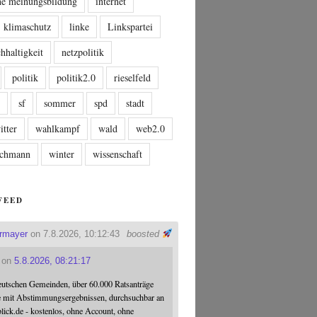
che meinungsbildung
internet
klimaschutz
linke
Linkspartei
hhaltigkeit
netzpolitik
politik
politik2.0
rieselfeld
n
sf
sommer
spd
stadt
itter
wahlkampf
wald
web2.0
tschmann
winter
wissenschaft
FEED
ermayer
on 7.8.2026, 10:12:43
boosted
on
5.8.2026, 08:21:17
eutschen Gemeinden, über 60.000 Ratsanträge
e mit Abstimmungsergebnissen, durchsuchbar an
blick.de - kostenlos, ohne Account, ohne