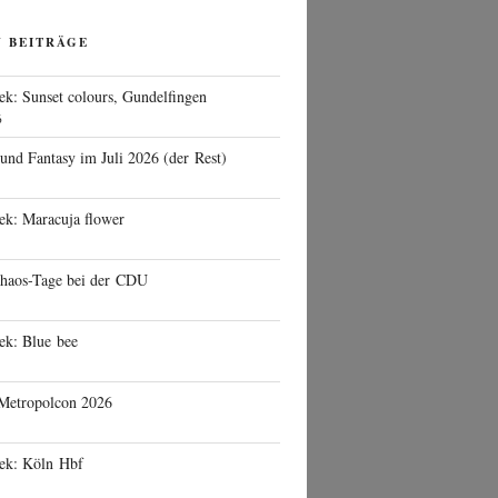
N BEITRÄGE
ek: Sunset colours, Gundelfingen
6
 und Fantasy im Juli 2026 (der Rest)
ek: Maracuja flower
haos-Tage bei der CDU
ek: Blue bee
 Metropolcon 2026
eek: Köln Hbf