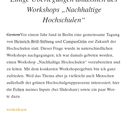
Workshops „Nachhaltige
Hochschulen“
Ges­tern
Vor einem Jahr fand in Ber­lin eine gemein­sa­me Tagung
von
Hein­rich-Böll-Stif­tung
und
Cam­pus­Grün
zur Zukunft der
Hoch­schu­len statt. Die­ser Fra­ge wur­de in unter­schied­li­chen
Work­shops nach­ge­gan­gen; ich war damals gebe­ten wor­den,
einen Work­shop „Nach­hal­ti­ge Hoch­schu­len“ vor­zu­be­rei­ten und
zu lei­ten. Mit dem kon­kre­ten Work­sh­op­er­geb­nis bin ich ganz
zufrie­den. Weil das The­ma aber ja viel­leicht auch Men­schen
außer­halb der grü­nen Hoch­schul­grup­pen­sze­ne inter­es­siert, hier
die
Foli­en
mei­nes Inputs (bei Slidesha­re) sowie ein paar Wor­
te dazu.
„Eini­
weiterlesen
ge
Über­