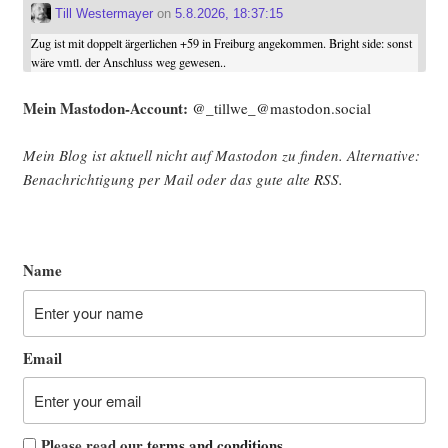
Till Westermayer
on
5.8.2026, 18:37:15
Zug ist mit doppelt ärgerlichen +59 in Freiburg angekommen. Bright side: sonst
wäre vmtl. der Anschluss weg gewesen..
Mein Mast­o­don-Account:
@_tillwe_@mastodon.social
Mein Blog ist aktu­ell nicht auf Mast­o­don zu fin­den. Alter­na­ti­ve:
Benach­rich­ti­gung per Mail oder das gute alte
RSS
.
Name
Email
Please read our
terms and conditions