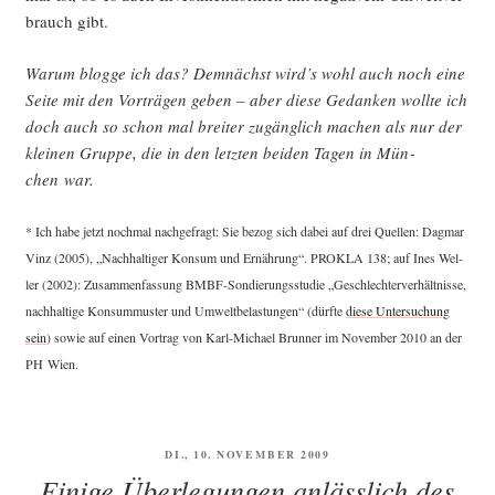
brauch gibt.
War­um blog­ge ich das? Dem­nächst wird’s wohl auch noch eine
Sei­te mit den Vor­trä­gen geben – aber die­se Gedan­ken woll­te ich
doch auch so schon mal brei­ter zugäng­lich machen als nur der
klei­nen Grup­pe, die in den letz­ten bei­den Tagen in Mün­
chen war.
* Ich habe jetzt noch­mal nach­ge­fragt: Sie bezog sich dabei auf drei Quel­len: Dag­mar
Vinz (2005), „Nach­hal­ti­ger Kon­sum und Ernäh­rung“. PROKLA 138; auf Ines Wel­
ler (2002): Zusam­men­fas­sung BMBF-Son­die­rungs­stu­die „Geschlech­ter­ver­hält­nis­se,
nach­hal­ti­ge Kon­sum­mus­ter und Umwelt­be­las­tun­gen“ (dürf­te
die­se Unter­su­chung
sein
) sowie auf einen Vor­trag von Karl-Micha­el Brun­ner im Novem­ber 2010 an der
PH Wien.
VERÖFFENTLICHT
DI., 10. NOVEMBER 2009
AM
Einige Überlegungen anlässlich des