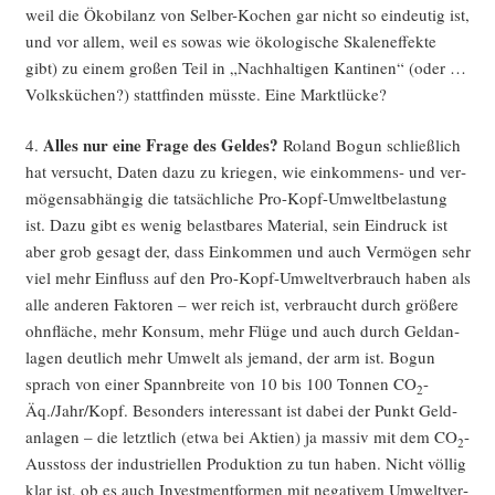
weil die Öko­bi­lanz von Sel­ber-Kochen gar nicht so ein­deu­tig ist,
und vor allem, weil es sowas wie öko­lo­gi­sche Ska­len­ef­fek­te
gibt) zu einem gro­ßen Teil in „Nach­hal­ti­gen Kan­ti­nen“ (oder …
Volks­kü­chen?) statt­fin­den müss­te. Eine Marktlücke?
Alles nur eine Fra­ge des Gel­des?
4.
Roland Bogun schließ­lich
hat ver­sucht, Daten dazu zu krie­gen, wie ein­kom­mens- und ver­
mö­gens­ab­hän­gig die tat­säch­li­che Pro-Kopf-Umwelt­be­las­tung
ist. Dazu gibt es wenig belast­ba­res Mate­ri­al, sein Ein­druck ist
aber grob gesagt der, dass Ein­kom­men und auch Ver­mö­gen sehr
viel mehr Ein­fluss auf den Pro-Kopf-Umwelt­ver­brauch haben als
alle ande­ren Fak­to­ren – wer reich ist, ver­braucht durch grö­ße­re
ohn­flä­che, mehr Kon­sum, mehr Flü­ge und auch durch Geld­an­
la­gen deut­lich mehr Umwelt als jemand, der arm ist. Bogun
sprach von einer Spann­brei­te von 10 bis 100 Ton­nen CO
-
2
Äq./Jahr/Kopf. Beson­ders inter­es­sant ist dabei der Punkt Geld­
an­la­gen – die letzt­lich (etwa bei Akti­en) ja mas­siv mit dem CO
-
2
Aus­stoss der indus­tri­el­len Pro­duk­ti­on zu tun haben. Nicht völ­lig
klar ist, ob es auch Invest­ment­for­men mit nega­ti­vem Umwelt­ver­