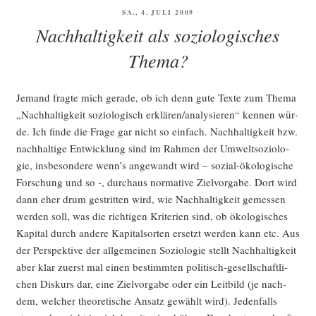
le­
VERÖFFENTLICHT
SA., 4. JULI 2009
gun­
AM
Nachhaltigkeit als soziologisches
gen
anläss­
Thema?
lich
des
Jemand frag­te mich gera­de, ob ich denn gute Tex­te zum The­ma
Work­
„Nach­hal­tig­keit sozio­lo­gisch erklären/analysieren“ ken­nen wür­
shops
de. Ich fin­de die Fra­ge gar nicht so ein­fach. Nach­hal­tig­keit bzw.
„Nach­
nach­hal­ti­ge Ent­wick­lung sind im Rah­men der Umwelt­so­zio­lo­
hal­
gie, ins­be­son­de­re wenn’s ange­wandt wird – sozi­al-öko­lo­gi­sche
ti­
For­schung und so -, durch­aus nor­ma­ti­ve Ziel­vor­ga­be. Dort wird
ge
dann eher drum gestrit­ten wird, wie Nach­hal­tig­keit gemes­sen
Hoch­
wer­den soll, was die rich­ti­gen Kri­te­ri­en sind, ob öko­lo­gi­sches
schu­
Kapi­tal durch ande­re Kapi­tal­sor­ten ersetzt wer­den kann etc. Aus
len““
der Per­spek­ti­ve der all­ge­mei­nen Sozio­lo­gie stellt Nach­hal­tig­keit
aber klar zuerst mal einen bestimm­ten poli­tisch-gesell­schaft­li­
chen Dis­kurs dar, eine Ziel­vor­ga­be oder ein Leit­bild (je nach­
dem, wel­cher theo­re­ti­sche Ansatz gewählt wird). Jeden­falls