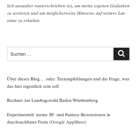
lich unsau­ber run­ter­schrie­ben ist), um mei­ne eige­nen Gedan­ken
zu sor­tie­ren und um mög­li­cher­wei­se Hin­wei­se auf wei­te­re Lite­
ra­tur zu erhalten.
Suche
Such
nach:
Über dieses Blog ... oder: Textempfehlungen und die Frage, was
das hier eigentlich sein soll
Rechner zur Landtagswahl Baden-Württemberg
Experimentell: meine SF- und Fantasy-Rezensionen in
durchsuchbarer Form
(Google AppSheet)