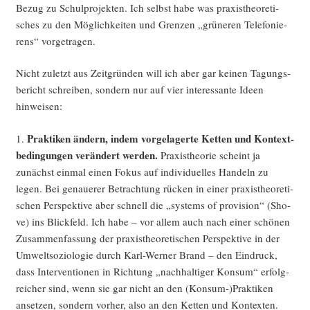
Bezug zu Schul­pro­jek­ten. Ich selbst habe was pra­xis­theo­re­ti­
sches zu den Mög­lich­kei­ten und Gren­zen „grü­ne­ren Tele­fo­nie­
rens“ vorgetragen.
Nicht zuletzt aus Zeit­grün­den will ich aber gar kei­nen Tagungs­
be­richt schrei­ben, son­dern nur auf vier inter­es­san­te Ideen
hinweisen:
Prak­ti­ken ändern, indem vor­ge­la­ger­te Ket­ten und Kon­text­
1.
be­din­gun­gen ver­än­dert wer­den.
Pra­xis­theo­rie scheint ja
zunächst ein­mal einen Fokus auf indi­vi­du­el­les Han­deln zu
legen. Bei genaue­rer Betrach­tung rücken in einer pra­xis­theo­re­ti­
schen Per­spek­ti­ve aber schnell die „sys­tems of pro­vi­si­on“ (Sho­
ve) ins Blick­feld. Ich habe – vor allem auch nach einer schö­nen
Zusam­men­fas­sung der pra­xis­theo­re­ti­schen Per­spek­ti­ve in der
Umwelt­so­zio­lo­gie durch Karl-Wer­ner Brand – den Ein­druck,
dass Inter­ven­tio­nen in Rich­tung „nach­hal­ti­ger Kon­sum“ erfolg­
rei­cher sind, wenn sie gar nicht an den (Konsum-)Praktiken
anset­zen, son­dern vor­her, also an den Ket­ten und Kon­tex­ten.