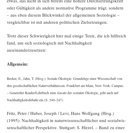
etwas, das nicht in sich bereits eine höhe­re Durch­set­zungs­kraft
oder Gül­tig­keit als ande­re nor­ma­ti­ve Pro­gram­me trägt, son­dern
– aus eben die­sem Blick­win­kel der all­ge­mei­nen Sozio­lo­gie –
ver­gleich­bar ist mit ande­ren poli­ti­schen Zielsetzungen.
Trotz die­ser Schwie­rig­keit hier mal eini­ge Tex­te, die ich hilf­reich
fand, um sich sozio­lo­gisch mit Nach­hal­tig­keit
auseinanderzusetzen:
All­ge­mein:
Becker, E.; Jahn, T. (Hrsg.): Sozia­le Öko­lo­gie. Grund­zü­ge einer Wis­sen­schaft von
den gesell­schaft­li­chen Natur­ver­hält­nis­sen. Frank­furt am Main, New York: Cam­pus.
– Gene­rel­ler Reader/Lehrbuch zum Ansatz der sozia­len Öko­lo­gie, geht auch auf
Nach­hal­tig­keits­de­bat­te ein (S. 240–247).
Fritz, Peter / Huber, Joseph / Levi, Hans Wolf­gang (Hrsg.)
(1995): Nach­hal­tig­keit in natur­wis­sen­schaft­li­cher und sozi­al­wis­
sen­schaft­li­cher Per­spek­ti­ve. Stutt­gart: S. Hir­zel. – Band zu einer