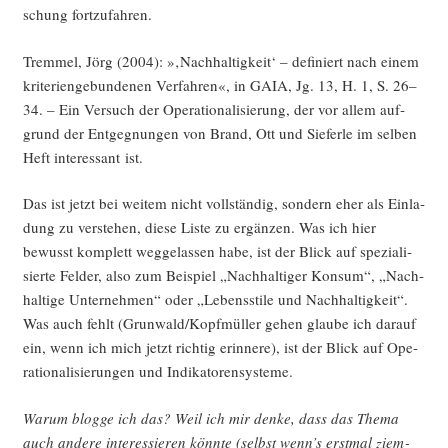
schung fortzufahren.
Trem­mel, Jörg (2004): »‚Nach­hal­tig­keit‘ – defi­niert nach einem
kri­te­ri­en­ge­bun­de­nen Ver­fah­ren«, in GAIA, Jg. 13, H. 1, S. 26–
34. – Ein Ver­such der Ope­ra­tio­na­li­sie­rung, der vor allem auf­
grund der Ent­geg­nun­gen von Brand, Ott und Sie­fer­le im sel­ben
Heft inter­es­sant ist.
Das ist jetzt bei wei­tem nicht voll­stän­dig, son­dern eher als Ein­la­
dung zu ver­ste­hen, die­se Lis­te zu ergän­zen. Was ich hier
bewusst kom­plett weg­ge­las­sen habe, ist der Blick auf spe­zia­li­
sier­te Fel­der, also zum Bei­spiel „Nach­hal­ti­ger Kon­sum“, „Nach­
hal­ti­ge Unter­neh­men“ oder „Lebens­sti­le und Nach­hal­tig­keit“.
Was auch fehlt (Grunwald/Kopfmüller gehen glau­be ich dar­auf
ein, wenn ich mich jetzt rich­tig erin­ne­re), ist der Blick auf Ope­
ra­tio­na­li­sie­run­gen und Indikatorensysteme.
War­um blog­ge ich das? Weil ich mir den­ke, dass das The­ma
auch ande­re inter­es­sie­ren könn­te (selbst wenn’s erst­mal ziem­