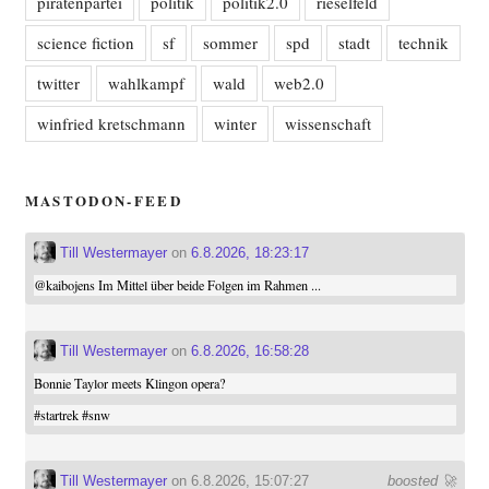
piratenpartei
politik
politik2.0
rieselfeld
science fiction
sf
sommer
spd
stadt
technik
twitter
wahlkampf
wald
web2.0
winfried kretschmann
winter
wissenschaft
MASTODON-FEED
Till Westermayer
on
6.8.2026, 18:23:17
@
kaibojens
Im Mittel über beide Folgen im Rahmen ...
Till Westermayer
on
6.8.2026, 16:58:28
Bonnie Taylor meets Klingon opera?
#
startrek
#
snw
Till Westermayer
on 6.8.2026, 15:07:27
boosted 🚀