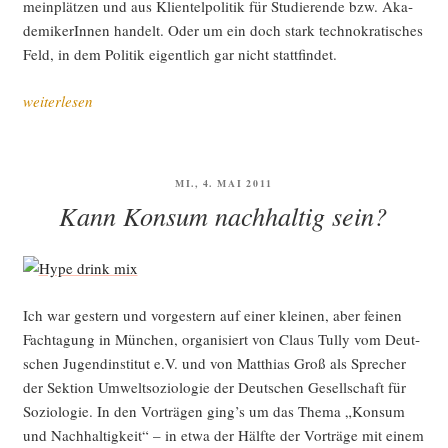
mein­plät­zen und aus Kli­en­tel­po­li­tik für Stu­die­ren­de bzw. Aka­
de­mi­ke­rIn­nen han­delt. Oder um ein doch stark tech­no­kra­ti­sches
Feld, in dem Poli­tik eigent­lich gar nicht stattfindet.
„Drei
weiterlesen
Kom­
po­
nen­
VERÖFFENTLICHT
MI., 4. MAI 2011
ten
AM
Kann Konsum nachhaltig sein?
grü­
ner
Hoch­
schul-
Ich war ges­tern und vor­ges­tern auf einer klei­nen, aber fei­nen
und
Fach­ta­gung in Mün­chen, orga­ni­siert von Claus Tul­ly vom Deut­
For­
schen Jugend­in­sti­tut e.V. und von Mat­thi­as Groß als Spre­cher
schungs­
der Sek­ti­on Umwelt­so­zio­lo­gie der Deut­schen Gesell­schaft für
po­
Sozio­lo­gie. In den Vor­trä­gen ging’s um das The­ma „Kon­sum
li­
und Nach­hal­tig­keit“ – in etwa der Hälf­te der Vor­trä­ge mit einem
tik“