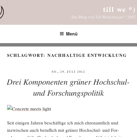
Zum
till we *)
Inhalt
Das Blog von Till Westermayer * 2002
springen
Menü
SCHLAGWORT:
NACHHALTIGE ENTWICKLUNG
VERÖFFENTLICHT
SO., 29. JULI 2012
AM
Drei Komponenten grüner Hochschul-
und Forschungspolitik
Seit eini­gen Jah­ren beschäf­ti­ge ich mich ehren­amt­lich und
inzwi­schen auch beruf­lich mit grü­ner Hoch­schul- und For­