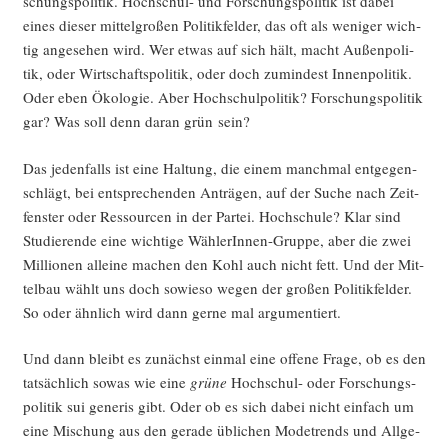
schungs­po­li­tik. Hoch­schul- und For­schungs­po­li­tik ist dabei
eines die­ser mit­tel­gro­ßen Poli­tik­fel­der, das oft als weni­ger wich­
tig ange­se­hen wird. Wer etwas auf sich hält, macht Außen­po­li­
tik, oder Wirt­schafts­po­li­tik, oder doch zumin­dest Innen­po­li­tik.
Oder eben Öko­lo­gie. Aber Hoch­schul­po­li­tik? For­schungs­po­li­tik
gar? Was soll denn dar­an grün sein?
Das jeden­falls ist eine Hal­tung, die einem manch­mal ent­ge­gen­
schlägt, bei ent­spre­chen­den Anträ­gen, auf der Suche nach Zeit­
fens­ter oder Res­sour­cen in der Par­tei. Hoch­schu­le? Klar sind
Stu­die­ren­de eine wich­ti­ge Wäh­le­rIn­nen-Grup­pe, aber die zwei
Mil­lio­nen allei­ne machen den Kohl auch nicht fett. Und der Mit­
tel­bau wählt uns doch sowie­so wegen der gro­ßen Poli­tik­fel­der.
So oder ähn­lich wird dann ger­ne mal argumentiert.
Und dann bleibt es zunächst ein­mal eine offe­ne Fra­ge, ob es den
tat­säch­lich sowas wie eine
grü­ne
Hoch­schul- oder For­schungs­
po­li­tik sui gene­ris gibt. Oder ob es sich dabei nicht ein­fach um
eine Mischung aus den gera­de übli­chen Mode­trends und All­ge­