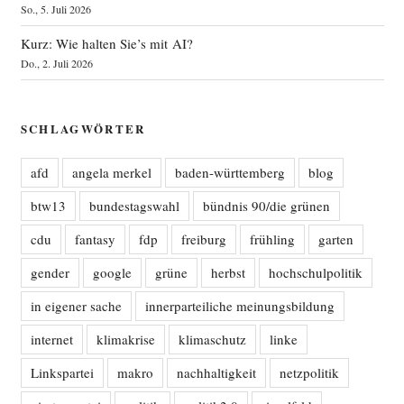
So., 5. Juli 2026
Kurz: Wie halten Sie’s mit AI?
Do., 2. Juli 2026
SCHLAGWÖRTER
afd
angela merkel
baden-württemberg
blog
btw13
bundestagswahl
bündnis 90/die grünen
cdu
fantasy
fdp
freiburg
frühling
garten
gender
google
grüne
herbst
hochschulpolitik
in eigener sache
innerparteiliche meinungsbildung
internet
klimakrise
klimaschutz
linke
Linkspartei
makro
nachhaltigkeit
netzpolitik