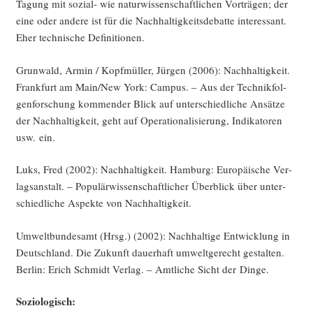
Tagung mit sozi­al- wie natur­wis­sen­schaft­li­chen Vor­trä­gen; der
eine oder ande­re ist für die Nach­hal­tig­keits­de­bat­te inter­es­sant.
Eher tech­ni­sche Definitionen.
Grun­wald, Armin / Kopf­mül­ler, Jür­gen (2006): Nach­hal­tig­keit.
Frank­furt am Main/New York: Cam­pus. – Aus der Tech­nik­fol­
gen­for­schung kom­men­der Blick auf unter­schied­li­che Ansät­ze
der Nach­hal­tig­keit, geht auf Ope­ra­tio­na­li­sie­rung, Indi­ka­to­ren
usw. ein.
Luks, Fred (2002): Nach­hal­tig­keit. Ham­burg: Euro­päi­sche Ver­
lags­an­stalt. – Popu­lär­wis­sen­schaft­li­cher Über­blick über unter­
schied­li­che Aspek­te von Nachhaltigkeit.
Umwelt­bun­des­amt (Hrsg.) (2002): Nach­hal­ti­ge Ent­wick­lung in
Deutsch­land. Die Zukunft dau­er­haft umwelt­ge­recht gestal­ten.
Ber­lin: Erich Schmidt Ver­lag. – Amt­li­che Sicht der Dinge.
Sozio­lo­gisch: