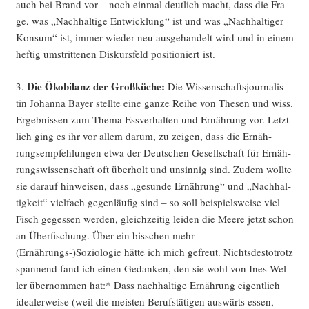
auch bei Brand vor – noch ein­mal deut­lich macht, dass die Fra­
ge, was „Nach­hal­ti­ge Ent­wick­lung“ ist und was „Nach­hal­ti­ger
Kon­sum“ ist, immer wie­der neu aus­ge­han­delt wird und in einem
hef­tig umstrit­te­nen Dis­kurs­feld posi­tio­niert ist.
Die Öko­bi­lanz der Groß­kü­che:
3.
Die Wis­sen­schafts­jour­na­lis­
tin Johan­na Bay­er stell­te eine gan­ze Rei­he von The­sen und wiss.
Ergeb­nis­sen zum The­ma Ess­ver­hal­ten und Ernäh­rung vor. Letzt­
lich ging es ihr vor allem dar­um, zu zei­gen, dass die Ernäh­
rungs­emp­feh­lun­gen etwa der Deut­schen Gesell­schaft für Ernäh­
rungs­wis­sen­schaft oft über­holt und unsin­nig sind. Zudem woll­te
sie dar­auf hin­wei­sen, dass „gesun­de Ernäh­rung“ und „Nach­hal­
tig­keit“ viel­fach gegen­läu­fig sind – so soll bei­spiels­wei­se viel
Fisch geges­sen wer­den, gleich­zei­tig lei­den die Mee­re jetzt schon
an Über­fi­schung. Über ein biss­chen mehr
(Ernährungs-)Soziologie hät­te ich mich gefreut. Nichts­des­to­trotz
span­nend fand ich einen Gedan­ken, den sie wohl von Ines Wel­
ler über­nom­men hat:* Dass nach­hal­ti­ge Ernäh­rung eigent­lich
idea­ler­wei­se (weil die meis­ten Berufs­tä­ti­gen aus­wärts essen,