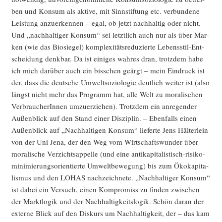
ben und Kon­sum als akti­ve, mit Sinn­stif­tung etc. ver­bun­de­ne
Leis­tung anzu­er­ken­nen – egal, ob jetzt nach­hal­tig oder nicht.
Und „nach­hal­ti­ger Kon­sum“ sei letzt­lich auch nur als über Mar­
ken (wie das Bio­sie­gel) kom­ple­xi­täts­re­du­zier­te Lebens­stil-Ent­
schei­dung denk­bar. Da ist eini­ges wah­res dran, trotz­dem habe
ich mich dar­über auch ein biss­chen geärgt – mein Ein­druck ist
der, dass die deut­sche Umwelt­so­zio­lo­gie deut­lich wei­ter ist (also
längst nicht mehr das Pro­gramm hat, alle Welt zu mora­li­schen
Ver­brau­che­rIn­nen umzu­er­zie­hen). Trotz­dem ein anre­gen­der
Außen­blick auf den Stand einer Dis­zi­plin. – Eben­falls einen
Außen­blick auf „Nach­hal­ti­gen Kon­sum“ lie­fer­te Jens Häl­ter­lein
von der Uni Jena, der den Weg vom Wirt­schafts­wun­der über
mora­li­sche Ver­zichts­ap­pel­le (und eine anti­ka­pi­ta­lis­tisch-risi­ko­
mi­ni­mie­rungs­ori­en­tier­te Umwelt­be­we­gung) bis zum Öko­ka­pi­ta­
lis­mus und den LOHAS nach­zeich­ne­te. „Nach­hal­ti­ger Kon­sum“
ist dabei ein Ver­such, einen Kom­pro­miss zu fin­den zwi­schen
der Markt­lo­gik und der Nach­hal­tig­keits­lo­gik. Schön dar­an der
exter­ne Blick auf den Dis­kurs um Nach­hal­tig­keit, der – das kam