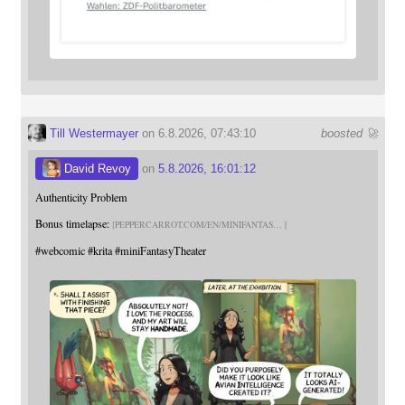
Till Westermayer
on 6.8.2026, 07:43:10
boosted 🚀
David Revoy
on
5.8.2026, 16:01:12
Authenticity Problem
Bonus timelapse:
PEPPERCARROT.COM/EN/MINIFANTAS
#
webcomic
#
krita
#
miniFantasyTheater