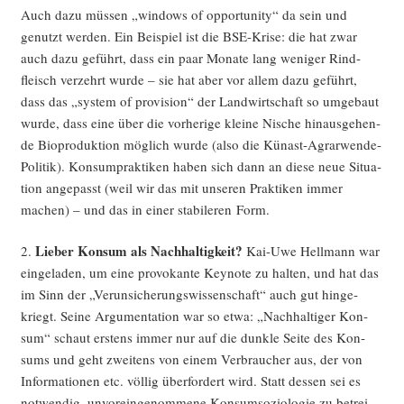
Auch dazu müs­sen „win­dows of oppor­tu­ni­ty“ da sein und
genutzt wer­den. Ein Bei­spiel ist die BSE-Kri­se: die hat zwar
auch dazu geführt, dass ein paar Mona­te lang weni­ger Rind­
fleisch ver­zehrt wur­de – sie hat aber vor allem dazu geführt,
dass das „sys­tem of pro­vi­si­on“ der Land­wirt­schaft so umge­baut
wur­de, dass eine über die vor­he­ri­ge klei­ne Nische hin­aus­ge­hen­
de Bio­pro­duk­ti­on mög­lich wur­de (also die Kün­ast-Agrar­wen­de-
Poli­tik). Kon­sum­prak­ti­ken haben sich dann an die­se neue Situa­
ti­on ange­passt (weil wir das mit unse­ren Prak­ti­ken immer
machen) – und das in einer sta­bi­le­ren Form.
Lie­ber Kon­sum als Nach­hal­tig­keit?
2.
Kai-Uwe Hell­mann war
ein­ge­la­den, um eine pro­vo­kan­te Key­note zu hal­ten, und hat das
im Sinn der „Ver­un­si­che­rungs­wis­sen­schaft“ auch gut hin­ge­
kriegt. Sei­ne Argu­men­ta­ti­on war so etwa: „Nach­hal­ti­ger Kon­
sum“ schaut ers­tens immer nur auf die dunk­le Sei­te des Kon­
sums und geht zwei­tens von einem Ver­brau­cher aus, der von
Infor­ma­tio­nen etc. völ­lig über­for­dert wird. Statt des­sen sei es
not­wen­dig, unvor­ein­ge­nom­me­ne Kon­sum­so­zio­lo­gie zu betrei­