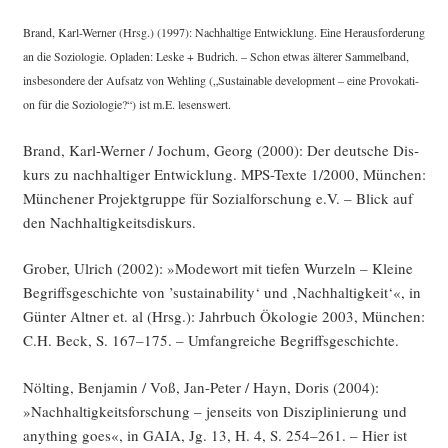
Brand, Karl-Wer­ner (Hrsg.) (1997): Nach­hal­ti­ge Ent­wick­lung. Eine Her­aus­for­de­rung
an die Sozio­lo­gie. Opla­den: Les­ke + Bud­rich. – Schon etwas älte­rer Sam­mel­band,
ins­be­son­de­re der Auf­satz von Weh­ling („Sus­tainable deve­lo­p­ment – eine Pro­vo­ka­ti­
on für die Sozio­lo­gie?“) ist m.E. lesenswert.
Brand, Karl-Wer­ner / Jochum, Georg (2000): Der deut­sche Dis­
kurs zu nach­hal­ti­ger Ent­wick­lung. MPS-Tex­te 1/2000, Mün­chen:
Mün­che­ner Pro­jekt­grup­pe für Sozi­al­for­schung e.V. – Blick auf
den Nachhaltigkeitsdiskurs.
Gro­ber, Ulrich (2002): »Mode­wort mit tie­fen Wur­zeln – Klei­ne
Begriffs­ge­schich­te von ’sus­taina­bi­li­ty‘ und ‚Nach­hal­tig­keit‘«, in
Gün­ter Alt­ner et. al (Hrsg.): Jahr­buch Öko­lo­gie 2003, Mün­chen:
C.H. Beck, S. 167–175. – Umfang­rei­che Begriffsgeschichte.
Nöl­ting, Ben­ja­min / Voß, Jan-Peter / Hayn, Doris (2004):
»Nach­hal­tig­keits­for­schung – jen­seits von Dis­zi­pli­nie­rung und
any­thing goes«, in GAIA, Jg. 13, H. 4, S. 254–261. – Hier ist