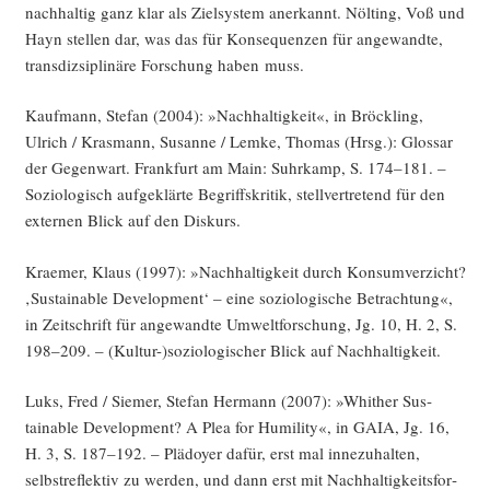
nach­hal­tig ganz klar als Ziel­sys­tem aner­kannt. Nöl­ting, Voß und
Hayn stel­len dar, was das für Kon­se­quen­zen für ange­wand­te,
trans­diz­si­pli­nä­re For­schung haben muss.
Kauf­mann, Ste­fan (2004): »Nach­hal­tig­keit«, in Bröck­ling,
Ulrich / Kras­mann, Susan­ne / Lem­ke, Tho­mas (Hrsg.): Glos­sar
der Gegen­wart. Frank­furt am Main: Suhr­kamp, S. 174–181. –
Sozio­lo­gisch auf­ge­klär­te Begriffs­kri­tik, stell­ver­tre­tend für den
exter­nen Blick auf den Diskurs.
Krae­mer, Klaus (1997): »Nach­hal­tig­keit durch Kon­sum­ver­zicht?
‚Sus­tainable Deve­lo­p­ment‘ – eine sozio­lo­gi­sche Betrach­tung«,
in Zeit­schrift für ange­wand­te Umwelt­for­schung, Jg. 10, H. 2, S.
198–209. – (Kultur-)soziologischer Blick auf Nachhaltigkeit.
Luks, Fred / Sie­mer, Ste­fan Her­mann (2007): »Whither Sus­
tainable Deve­lo­p­ment? A Plea for Humi­li­ty«, in GAIA, Jg. 16,
H. 3, S. 187–192. – Plä­doy­er dafür, erst mal inne­zu­hal­ten,
selbst­re­flek­tiv zu wer­den, und dann erst mit Nach­hal­tig­keits­for­