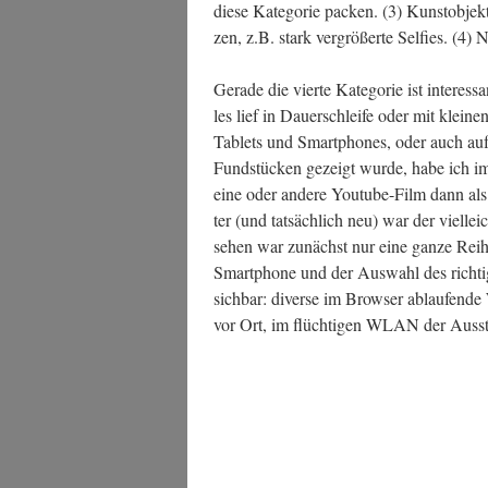
die­se Kate­go­rie packen. (3) Kunst­ob­jek­t
zen, z.B. stark ver­grö­ßer­te Sel­fies. (
Gera­de die vier­te Kate­go­rie ist inter­es
les lief in Dau­er­schlei­fe oder mit klei­n
Tablets und Smart­phones, oder auch auf g
Fund­stü­cken gezeigt wur­de, habe ich im
eine oder ande­re You­tube-Film dann als
ter (und tat­säch­lich neu) war der viel­leich
sehen war zunächst nur eine gan­ze Rei
Smart­phone und der Aus­wahl des rich­t
sich­bar: diver­se im Brow­ser ablau­fen­de
vor Ort, im flüch­ti­gen WLAN der Aus­st