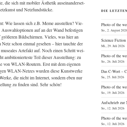
e, die sich mit mobi­ler Ästhe­tik aus­ein­an­der­set­
4) Netz­kunst und Netzfundstücke.
DIE LETZTE
­sant: Wie las­sen sich z.B. Meme aus­stel­len? Vie­
Photo of the we
en Aus­wahl­op­tio­nen auf an der Wand befes­ti­gen
So., 2. August 202
rö­ße­ren Bild­schir­men. Vie­les, was hier an
Science Fiction
 Netz schon ein­mal gese­hen – hier tauch­te der
Mi., 29. Juli 2026
 musea­les Arte­fakt auf. Noch einen Schritt wei­
Photo of the we
t ambi­tio­nier­tes­te Teil die­ser Aus­stel­lung: zu
So., 26. Juli 2026
­he von WLAN-Rou­tern. Erst mit dem eige­nen
i­gen WLAN-Net­zes wur­den die­se Kunst­wer­ke
Das C‑Wort – C
 Wer­ke, die nicht im Inter­net, son­dern eben nur
Sa., 25. Juli 2026
el­lung zu fin­den sind. Sehr schön!
Photo of the we
So., 19. Juli 2026
Aufschrieb zur
So., 12. Juli 2026
Photo of the w
So., 12. Juli 2026