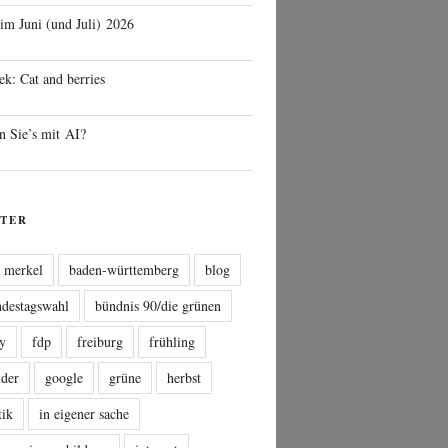
 im Juni (und Juli) 2026
ek: Cat and berries
n Sie’s mit AI?
TER
a merkel
baden-württemberg
blog
ndestagswahl
bündnis 90/die grünen
sy
fdp
freiburg
frühling
nder
google
grüne
herbst
tik
in eigener sache