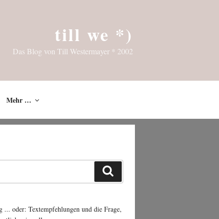
till we *)
Das Blog von Till Westermayer * 2002
Mehr …
Suchen
g ... oder: Textempfehlungen und die Frage,