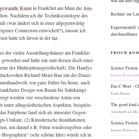
was das hier eig
e­wand­te Kunst
in Frank­furt am Main die
Aus­
Rechner zur La
hen. Nach­dem ich die Tech­nik­so­zio­lo­gie des
­de (was ändert sich in einer all­ge­gen­wär­tig
Experimentell:
 eige­nes Con­nec­tom ent­wi­ckelt?), muss­te ich
durchsuchbarer
e­sen hat­te ich davon in der
taz
.
der vie­len Aus­stel­lungs­häu­ser am Frank­fur­
FRISCH KO
gewor­den und hät­te mir statt des­sen doch eines
me der Mul­ti­op­ti­ons­ge­sell­schaft). Die Han­dys
Science Fiction
in­drucks­vol­len Richard-Mei­er-Bau mit der Dau­er­
Science Fiction un
nst­hand­werk von ganz frü­her bis heu­te, auch
Das C-Wort - C
rank­fur­ter Design von Braun bis Suhr­kamp)
Frank Hamm
eigt wer­den vier ver­schie­de­ne Arten von
The good kind o
 unter all­tags­äs­the­ti­schen Aspek­ten, bei­spiels­
h das Fair­pho­ne fand sich als musea­ler Gegen­
Aufschrieb zur Me.
Uni­ka­te. (2) Künst­le­ri­sche Instal­la­tio­nen,
Science Fiction
ie­hen, um dar­auf z.B. Fil­me wie­der­zu­ge­ben oder
Science Fiction im
y-Bio­gra­phien“ (sehr schö­ne Idee) wür­de ich in