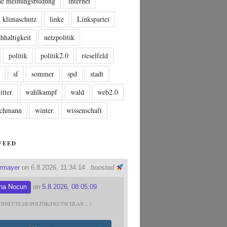
che meinungsbildung
internet
klimaschutz
linke
Linkspartei
hhaltigkeit
netzpolitik
politik
politik2.0
rieselfeld
n
sf
sommer
spd
stadt
itter
wahlkampf
wald
web2.0
tschmann
winter
wissenschaft
FEED
ermayer
on 6.8.2026, 11:34:14
boosted
na Nocun
on
5.8.2026, 08:05:09
DFHEUTE.DE/POLITIK/DEUTSCHLAN