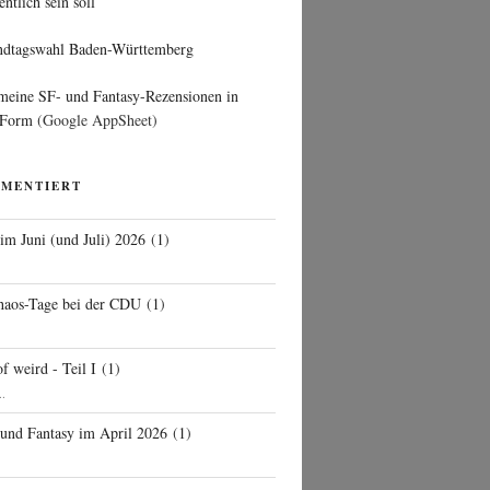
entlich sein soll
ndtagswahl Baden-Württemberg
 meine SF- und Fantasy-Rezensionen in
 Form
(Google AppSheet)
MMENTIERT
 im Juni (und Juli) 2026
(
1
)
d
haos-Tage bei der CDU
(
1
)
f weird - Teil I
(
1
)
..
 und Fantasy im April 2026
(
1
)