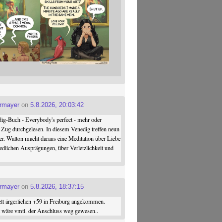
ermayer
on
5.8.2026, 20:03:42
ig-Buch - Everybody's perfect - mehr oder
 Zug durchgelesen. In diesem Venedig treffen neun
er. Walton macht daraus eine Meditation über Liebe
iedlichen Ausprägungen, über Verletzlichkeit und
ermayer
on
5.8.2026, 18:37:15
elt ärgerlichen +59 in Freiburg angekommen.
st wäre vmtl. der Anschluss weg gewesen..