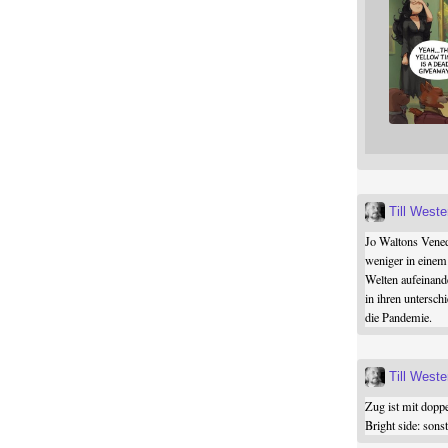
Till West
Jo Waltons Vened
weniger in einem
Welten aufeinand
in ihren untersch
die Pandemie.
Till West
Zug ist mit dopp
Bright side: son