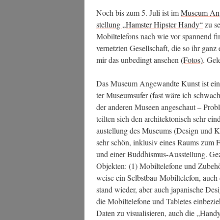
Noch bis zum 5. Juli ist im
Muse­um Ang
stel­lung „Hams­ter Hips­ter Han­dy“
zu se
Mobil­te­le­fons nach wie vor span­nend fin
ver­netz­ten Gesell­schaft, die so ihr ganz
mir das unbe­dingt anse­hen
(Fotos)
. Gel
Das Muse­um Ange­wand­te Kunst ist eines 
ter Muse­ums­ufer (fast wäre ich schwach 
der ande­ren Muse­en ange­schaut – Pro­ble­
teil­ten sich den archi­tek­to­nisch sehr e
au­stel­lung des Muse­ums (Design und Ku
sehr schön, inklu­siv eines Raums zum F
und einer Bud­dhis­mus-Aus­stel­lung. Gez
Objek­ten: (1) Mobil­te­le­fo­ne und Zube­hör
wei­se ein Selbst­bau-Mobil­te­le­fon, auc
stand wie­der, aber auch japa­ni­sche Design-
die Mobil­te­le­fo­ne und Table­tes ein­be­z
Daten zu visua­li­sie­ren, auch die „Han­d