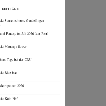
N BEITRÄGE
ek: Sunset colours, Gundelfingen
6
 und Fantasy im Juli 2026 (der Rest)
ek: Maracuja flower
haos-Tage bei der CDU
ek: Blue bee
 Metropolcon 2026
eek: Köln Hbf