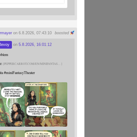
ermayer
on 6.8.2026, 07:43:10
boosted
Revoy
on
5.8.2026, 16:01:12
roblem
e:
PEPPERCARROT.COM/EN/MINIFANTAS
ita
#
miniFantasyTheater