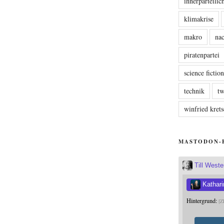
innerparteili
klimakrise
makro
nac
piratenpartei
science fictio
technik
tw
winfried kre
MASTODON-
Till West
Kathari
Hintergrund:
Z