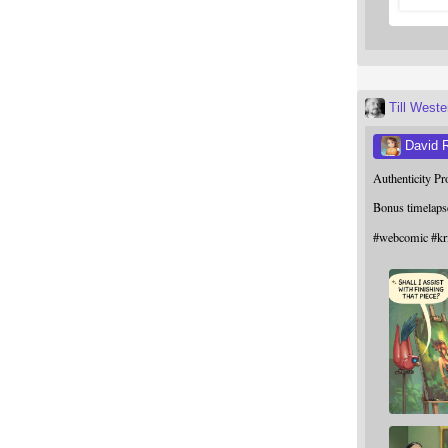
Till West
David 
Authenticity P
Bonus timelaps
#
webcomic
#
kr