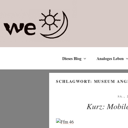
Zum
Inhalt
springen
Dieses Blog
Analoges Leben
SCHLAGWORT:
MUSEUM ANG
VERÖ
SA., 
AM
Kurz: Mobile