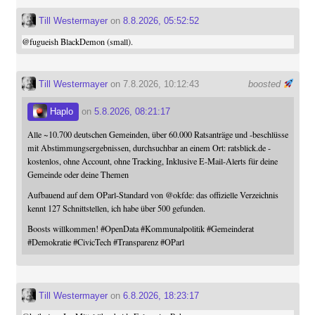
Till Westermayer
on
8.8.2026, 05:52:52
@
fugueish
BlackDemon (small).
Till Westermayer
on 7.8.2026, 10:12:43
boosted
Haplo
on
5.8.2026, 08:21:17
Alle ~10.700 deutschen Gemeinden, über 60.000 Ratsanträge und -beschlüsse
mit Abstimmungsergebnissen, durchsuchbar an einem Ort: ratsblick.de -
kostenlos, ohne Account, ohne Tracking, Inklusive E-Mail-Alerts für deine
Gemeinde oder deine Themen
Aufbauend auf dem OParl-Standard von
@
okfde
: das offizielle Verzeichnis
kennt 127 Schnittstellen, ich habe über 500 gefunden.
Boosts willkommen!
#
OpenData
#
Kommunalpolitik
#
Gemeinderat
#
Demokratie
#
CivicTech
#
Transparenz
#
OParl
Till Westermayer
on
6.8.2026, 18:23:17