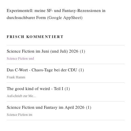
um
Experimentell: meine SF- und Fantasy-Rezensionen in
kämp­
durchsuchbarer Form
(Google AppSheet)
fen
wir“
FRISCH KOMMENTIERT
Science Fiction im Juni (und Juli) 2026
(
1
)
Science Fiction und
Das C-Wort - Chaos-Tage bei der CDU
(
1
)
Frank Hamm
The good kind of weird - Teil I
(
1
)
Aufschrieb zur Me...
Science Fiction und Fantasy im April 2026
(
1
)
Science Fiction im