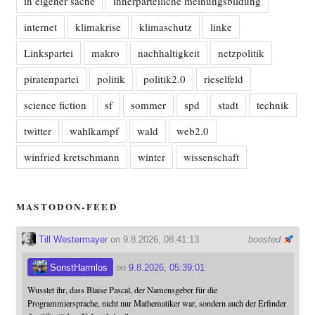
in eigener sache
innerparteiliche meinungsbildung
internet
klimakrise
klimaschutz
linke
Linkspartei
makro
nachhaltigkeit
netzpolitik
piratenpartei
politik
politik2.0
rieselfeld
science fiction
sf
sommer
spd
stadt
technik
twitter
wahlkampf
wald
web2.0
winfried kretschmann
winter
wissenschaft
MASTODON-FEED
Till Westermayer
on 9.8.2026, 08:41:13
boosted
SonstHarmlos
on
9.8.2026, 05:39:01
Wusstet ihr, dass Blaise Pascal, der Namensgeber für die
Programmiersprache, nicht nur Mathematiker war, sondern auch der Erfinder