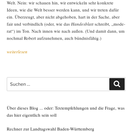
Welt. Nein: wir schau­en hin, wir ent­wi­ckeln sehr kon­kre­te
Ideen, wie die Welt bes­ser wer­den kann, und wir tre­ten dafür
ein. Über­zeugt, aber nicht abge­ho­ben, hart in der Sache, aber
fair und ver­bind­lich (oder, wie das
Han­des­blatt
schreibt, „mode­
rat“) im Ton. Nach innen wie nach außen. (Und damit dann, um
noch­mal Robert auf­zu­neh­men, auch bündnisfähig.)
„Grü­
weiterlesen
ner
Par­
tei­
tag
Suche
Such
in
nach:
Leip­
zig:
Euro­
Über dieses Blog ... oder: Textempfehlungen und die Frage, was
pa
das hier eigentlich sein soll
–
Rechner zur Landtagswahl Baden-Württemberg
dar­