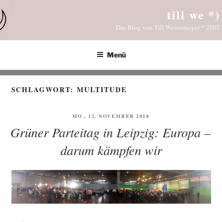
Zum
till we *)
Inhalt
Das Blog von Till Westermayer * 2002
springen
Menü
SCHLAGWORT:
MULTITUDE
VERÖFFENTLICHT
MO., 12. NOVEMBER 2018
AM
Grüner Parteitag in Leipzig: Europa –
darum kämpfen wir