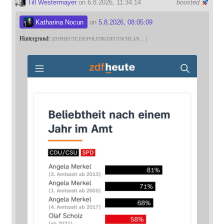
Till Westermayer
on 6.8.2026, 11:34:14
boosted
Katharina Nocun
on
5.8.2026, 08:05:09
Hintergrund:
ZDFHEUTE.DE/POLITIK/DEUTSCHLAN