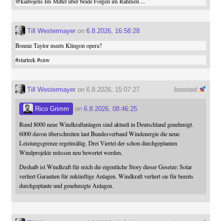
@
kaibojens
Im Mittel über beide Folgen im Rahmen ...
Till Westermayer
on
6.8.2026, 16:58:28
Bonnie Taylor meets Klingon opera?
#
startrek
#
snw
Till Westermayer
on 6.8.2026, 15:07:27
boosted
Rico Grimm
on
6.8.2026, 08:46:25
Rund 8000 neue Windkraftanlagen sind aktuell in Deutschland genehmigt.
6000 davon überschreiten laut Bundesverband Windenergie die neue
Leistungsgrenze regelmäßig. Drei Viertel der schon durchgeplanten
Windprojekte müssen neu bewertet werden.
Deshalb ist Windkraft für mich die eigentliche Story dieser Gesetze: Solar
verliert Garantien für zukünftige Anlagen. Windkraft verliert sie für bereits
durchgeplante und genehmigte Anlagen.