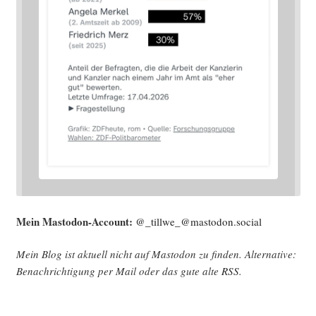
Mein Mast­o­don-Account:
@_tillwe_@mastodon.social
Mein Blog ist aktu­ell nicht auf Mast­o­don zu fin­den. Alter­na­ti­ve:
Benach­rich­ti­gung per Mail oder das gute alte
RSS
.