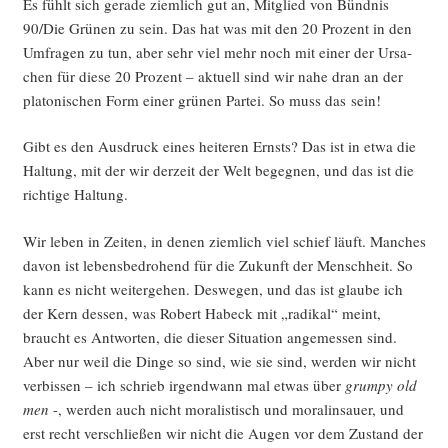
Es fühlt sich gera­de ziem­lich gut an, Mit­glied von Bünd­nis
90/Die Grü­nen zu sein. Das hat was mit den 20 Pro­zent in den
Umfra­gen zu tun, aber sehr viel mehr noch mit einer der Ursa­
chen für die­se 20 Pro­zent – aktu­ell sind wir nahe dran an der
pla­to­ni­schen Form einer grü­nen Par­tei. So muss das sein!
Gibt es den Aus­druck eines hei­te­ren Ernsts? Das ist in etwa die
Hal­tung, mit der wir der­zeit der Welt begeg­nen, und das ist die
rich­ti­ge Haltung.
Wir leben in Zei­ten, in denen ziem­lich viel schief läuft. Man­ches
davon ist lebens­be­dro­hend für die Zukunft der Mensch­heit. So
kann es nicht wei­ter­ge­hen. Des­we­gen, und das ist glau­be ich
der Kern des­sen, was Robert Habeck mit „radi­kal“ meint,
braucht es Ant­wor­ten, die die­ser Situa­ti­on ange­mes­sen sind.
Aber nur weil die Din­ge so sind, wie sie sind, wer­den wir nicht
ver­bis­sen – ich schrieb irgend­wann mal etwas über
grum­py old
men
-, wer­den auch nicht mora­lis­tisch und mora­lin­sauer, und
erst recht ver­schlie­ßen wir nicht die Augen vor dem Zustand der