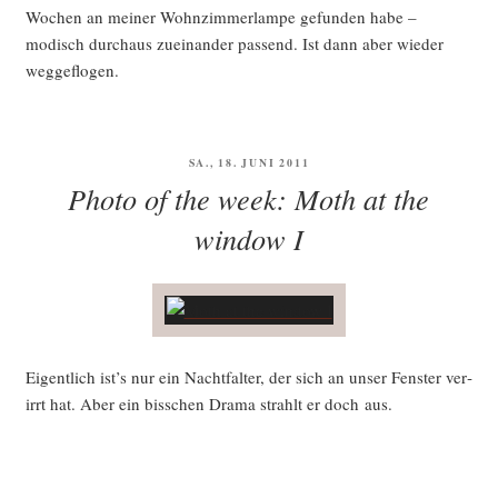
Wochen an mei­ner Wohn­zim­mer­lam­pe gefun­den habe –
modisch durch­aus zuein­an­der pas­send. Ist dann aber wie­der
weggeflogen.
VERÖFFENTLICHT
SA., 18. JUNI 2011
AM
Photo of the week: Moth at the
window I
Eigent­lich ist’s nur ein Nacht­fal­ter, der sich an unser Fens­ter ver­
irrt hat. Aber ein biss­chen Dra­ma strahlt er doch aus.