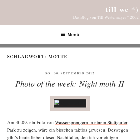
Zum
till we *)
Inhalt
Das Blog von Till Westermayer * 2002
springen
Menü
SCHLAGWORT:
MOTTE
VERÖFFENTLICHT
SO., 30. SEPTEMBER 2012
AM
Photo of the week: Night moth II
Am 30.09. ein Foto von
Was­ser­spren­gern in einem Stutt­gar­ter
Park
zu zei­gen, wäre ein biss­chen takt­los gewe­sen. Des­we­gen
gibt’s heu­te lie­ber die­sen Nacht­fal­ter, den ich vor eini­gen