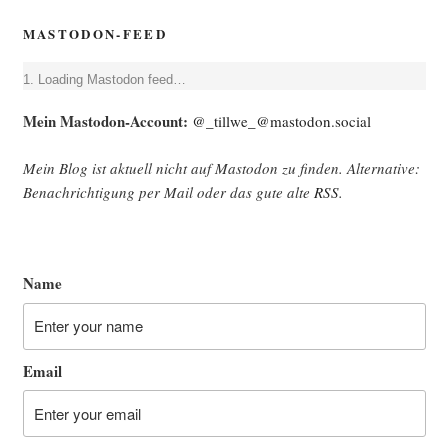
MASTODON-FEED
Loa­ding Mast­o­don feed…
Mein Mast­o­don-Account:
@_tillwe_@mastodon.social
Mein Blog ist aktu­ell nicht auf Mast­o­don zu fin­den. Alter­na­ti­ve:
Benach­rich­ti­gung per Mail oder das gute alte
RSS
.
Name
Email