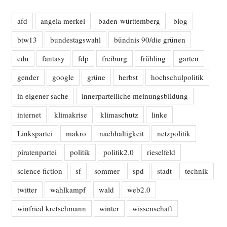
afd
angela merkel
baden-württemberg
blog
btw13
bundestagswahl
bündnis 90/die grünen
cdu
fantasy
fdp
freiburg
frühling
garten
gender
google
grüne
herbst
hochschulpolitik
in eigener sache
innerparteiliche meinungsbildung
internet
klimakrise
klimaschutz
linke
Linkspartei
makro
nachhaltigkeit
netzpolitik
piratenpartei
politik
politik2.0
rieselfeld
science fiction
sf
sommer
spd
stadt
technik
twitter
wahlkampf
wald
web2.0
winfried kretschmann
winter
wissenschaft