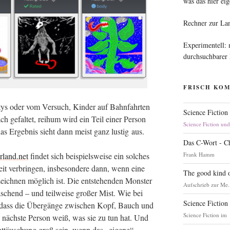
was das hier eig
Rechner zur La
Experimentell:
durchsuchbarer
FRISCH KO
tys oder vom Ver­such, Kin­der auf Bahn­fahr­ten
Science Fiction
ch gefal­tet, reih­um wird ein Teil einer Per­son
Science Fiction un
s Ergeb­nis sieht dann meist ganz lus­tig aus.
Das C-Wort - C
Frank Hamm
rland.net
fin­det sich bei­spiels­wei­se ein sol­ches
it ver­brin­gen, ins­be­son­de­re dann, wenn eine
The good kind o
eich­nen mög­lich ist. Die ent­ste­hen­den Mons­ter
Aufschrieb zur Me.
­ra­schend – und teil­wei­se gro­ßer Mist. Wie bei
Science Fiction
n, dass die Über­gän­ge zwi­schen Kopf, Bauch und
Science Fiction im
e nächs­te Per­son weiß, was sie zu tun hat. Und
t­täu­schung groß sein, wenn das „eige­ne“