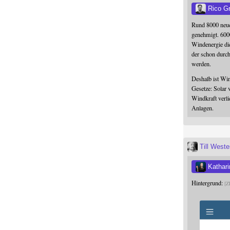
Rico G
Rund 8000 neue
genehmigt. 600
Windenergie die
der schon durc
werden.
Deshalb ist Win
Gesetze: Solar 
Windkraft verli
Anlagen.
Till West
Kathari
Hintergrund:
Z