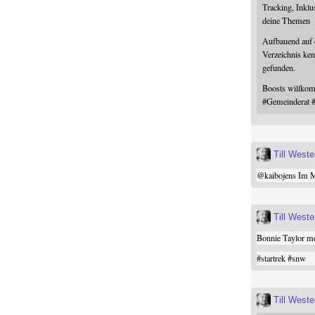
Tracking, Inklu
deine Themen
Aufbauend auf
Verzeichnis ken
gefunden.
Boosts willk
#
Gemeinderat
Till West
@
kaibojens
Im Mi
Till West
Bonnie Taylor me
#
startrek
#
snw
Till West