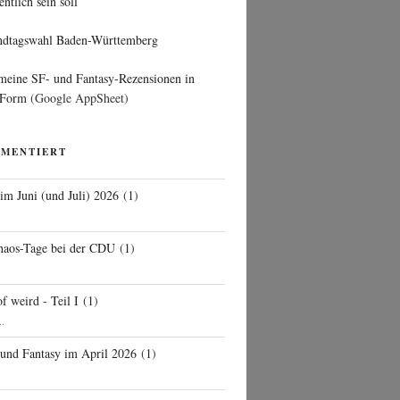
entlich sein soll
ndtagswahl Baden-Württemberg
 meine SF- und Fantasy-Rezensionen in
 Form
(Google AppSheet)
MMENTIERT
 im Juni (und Juli) 2026
(
1
)
d
haos-Tage bei der CDU
(
1
)
f weird - Teil I
(
1
)
..
 und Fantasy im April 2026
(
1
)