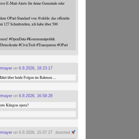
sive E-Mail-Alerts für deine Gemeinde oder
 dem OParl-Standard von
@
okfde
: das offizielle
nt 127 Schnittstellen, ich habe über 500
ommen!
#
OpenData
#
Kommunalpolitik
#
Demokratie
#
CivicTech
#
Transparenz
#
OParl
ermayer
on
6.8.2026, 18:23:17
ttel über beide Folgen im Rahmen ...
ermayer
on
6.8.2026, 16:58:28
ets Klingon opera?
ermayer
on 6.8.2026, 15:07:27
boosted