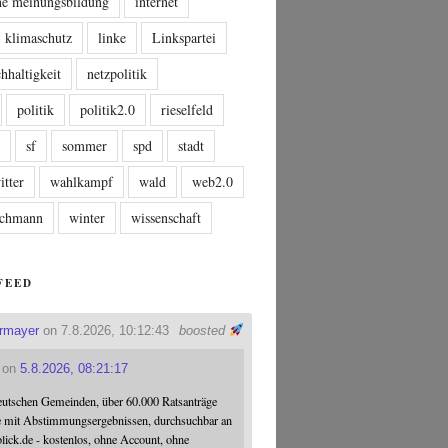
che meinungsbildung
internet
klimaschutz
linke
Linkspartei
hhaltigkeit
netzpolitik
politik
politik2.0
rieselfeld
n
sf
sommer
spd
stadt
itter
wahlkampf
wald
web2.0
tschmann
winter
wissenschaft
FEED
ermayer
on 7.8.2026, 10:12:43
boosted
on
5.8.2026, 08:21:17
eutschen Gemeinden, über 60.000 Ratsanträge
e mit Abstimmungsergebnissen, durchsuchbar an
blick.de - kostenlos, ohne Account, ohne