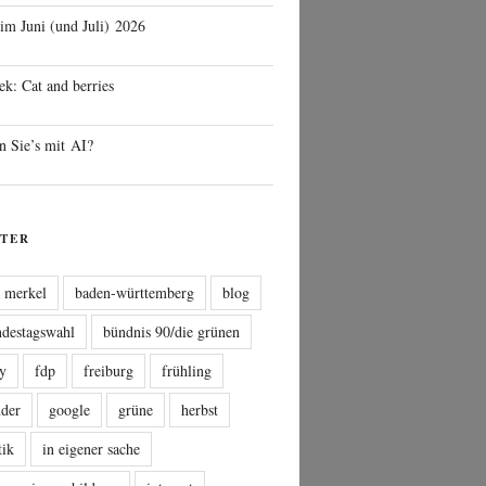
 im Juni (und Juli) 2026
ek: Cat and berries
n Sie’s mit AI?
TER
a merkel
baden-württemberg
blog
ndestagswahl
bündnis 90/die grünen
sy
fdp
freiburg
frühling
nder
google
grüne
herbst
tik
in eigener sache