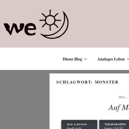
Zum
Inhalt
springen
Dieses Blog
Analoges Leben
SCHLAGWORT:
MONSTER
VERÖ
MO., 
AM
Auf M