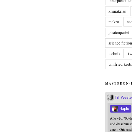
innerparteili
klimakrise
makro
nac
piratenpartei
science fictio
technik
tw
winfried kre
MASTODON-
Till West
Haplo
Alle ~10.700 d
und -beschlüss
einem Ort: rats