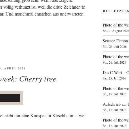
 völ­lig ver­hunzt ist, weil die drit­te Zeichner*in
DIE LETZTE
ar. Und manch­mal ent­ste­hen aus uner­war­te­ten
Photo of the we
So., 2. August 202
Science Fiction
Mi., 29. Juli 2026
Photo of the we
So., 26. Juli 2026
FFENTLICHT
13. APRIL 2021
Das C‑Wort – C
 week: Cherry tree
Sa., 25. Juli 2026
Photo of the we
So., 19. Juli 2026
Aufschrieb zur
So., 12. Juli 2026
, viel­leicht nur eine Knos­pe am Kirsch­baum – wer
Photo of the w
So., 12. Juli 2026