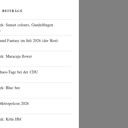
N BEITRÄGE
ek: Sunset colours, Gundelfingen
6
 und Fantasy im Juli 2026 (der Rest)
ek: Maracuja flower
haos-Tage bei der CDU
ek: Blue bee
 Metropolcon 2026
eek: Köln Hbf