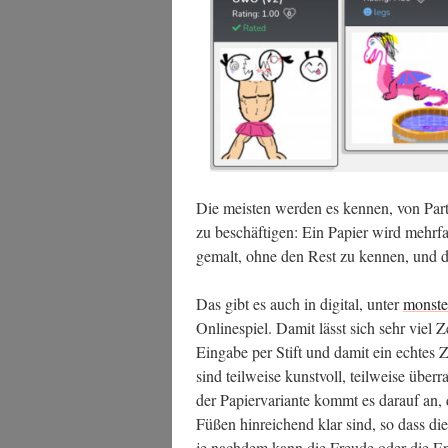
Die meis­ten wer­den es ken­nen, von Par­
zu beschäf­ti­gen: Ein Papier wird mehr­fa
gemalt, ohne den Rest zu ken­nen, und da
Das gibt es auch in digi­tal, unter
monste
Online­spiel. Damit lässt sich sehr viel Ze
Ein­ga­be per Stift und damit ein ech­tes Z
sind teil­wei­se kunst­voll, teil­wei­se über
der Papier­va­ri­an­te kommt es dar­auf a
Füßen hin­rei­chend klar sind, so dass di
je nach­dem kann die Freu­de oder die En