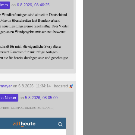
rimm
on
6.8.2026, 08:46:25
 Windkraftanlagen sind aktuell in Deutschland
0 davon überschreiten laut Bundesverband
 neue Leistungsgrenze regelmäßig. Drei Viertel
hgeplanten Windprojekte müssen neu bewertet
dkraft für mich die eigentliche Story dieser
verliert Garantien für zukünftige Anlagen.
ert sie für bereits durchgeplante und genehmigte
ermayer
on 6.8.2026, 11:34:14
boosted
na Nocun
on
5.8.2026, 08:05:09
DFHEUTE.DE/POLITIK/DEUTSCHLAN