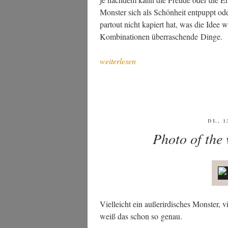
Mons­ter sich als Schön­heit ent­puppt oder
par­tout nicht kapiert hat, was die Idee w
Kom­bi­na­tio­nen über­ra­schen­de Dinge.
„Auf
weiterlesen
Mons­
ter­
jagd“
VERÖ
DI., 
AM
Photo of the
Viel­leicht ein außer­ir­di­sches Mons­ter
weiß das schon so genau.