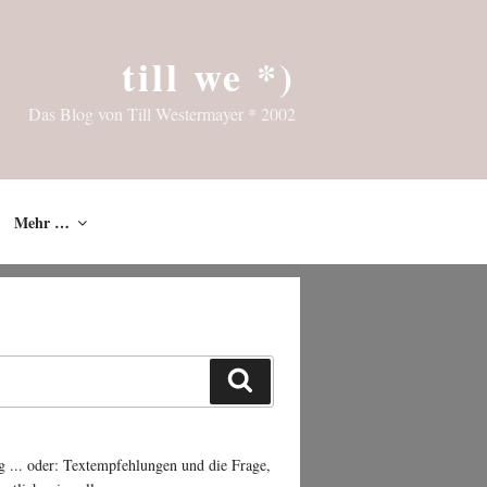
till we *)
Das Blog von Till Westermayer * 2002
Mehr …
Suchen
g ... oder: Textempfehlungen und die Frage,