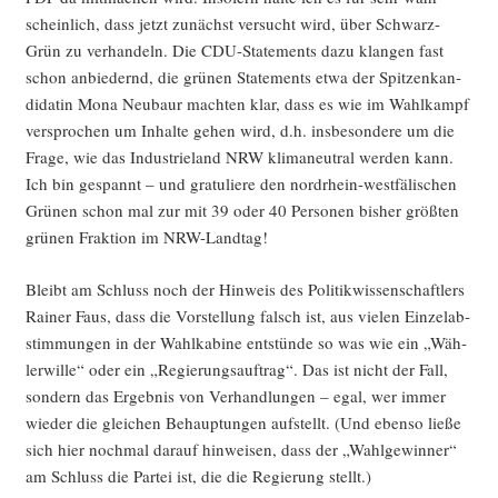
schein­lich, dass jetzt zunächst ver­sucht wird, über Schwarz-
Grün zu ver­han­deln. Die CDU-State­ments dazu klan­gen fast
schon anbie­dernd, die grü­nen State­ments etwa der Spit­zen­kan­
di­da­tin Mona Neu­baur mach­ten klar, dass es wie im Wahl­kampf
ver­spro­chen um Inhal­te gehen wird, d.h. ins­be­son­de­re um die
Fra­ge, wie das Indus­trie­land NRW kli­ma­neu­tral wer­den kann.
Ich bin gespannt – und gra­tu­lie­re den nord­rhein-west­fä­li­schen
Grü­nen schon mal zur mit 39 oder 40 Per­so­nen bis­her größ­ten
grü­nen Frak­ti­on im NRW-Landtag!
Bleibt am Schluss noch der Hin­weis des Poli­tik­wis­sen­schaft­lers
Rai­ner Faus, dass die Vor­stel­lung falsch ist, aus vie­len Ein­zel­ab­
stim­mun­gen in der Wahl­ka­bi­ne ent­stün­de so was wie ein „Wäh­
ler­wil­le“ oder ein „Regie­rungs­auf­trag“. Das ist nicht der Fall,
son­dern das Ergeb­nis von Ver­hand­lun­gen – egal, wer immer
wie­der die glei­chen Behaup­tun­gen auf­stellt. (Und eben­so lie­ße
sich hier noch­mal dar­auf hin­wei­sen, dass der „Wahl­ge­win­ner“
am Schluss die Par­tei ist, die die Regie­rung stellt.)