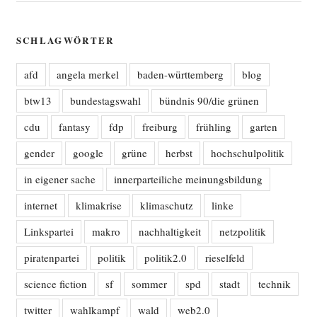
SCHLAGWÖRTER
afd
angela merkel
baden-württemberg
blog
btw13
bundestagswahl
bündnis 90/die grünen
cdu
fantasy
fdp
freiburg
frühling
garten
gender
google
grüne
herbst
hochschulpolitik
in eigener sache
innerparteiliche meinungsbildung
internet
klimakrise
klimaschutz
linke
Linkspartei
makro
nachhaltigkeit
netzpolitik
piratenpartei
politik
politik2.0
rieselfeld
science fiction
sf
sommer
spd
stadt
technik
twitter
wahlkampf
wald
web2.0