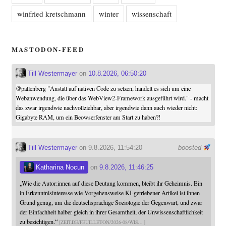
winfried kretschmann
winter
wissenschaft
MASTODON-FEED
Till Westermayer
on
10.8.2026, 06:50:20
@
pallenberg
"Anstatt auf nativen Code zu setzen, handelt es sich um eine
Webanwendung, die über das WebView2-Framework ausgeführt wird." - macht
das zwar irgendwie nachvollziehbar, aber irgendwie dann auch wieder nicht:
Gigabyte RAM, um ein Beowserfenster am Start zu haben?!
Till Westermayer
on 9.8.2026, 11:54:20
boosted
Katharina Nocun
on
9.8.2026, 11:46:25
„Wie die Autor:innen auf diese Deutung kommen, bleibt ihr Geheimnis. Ein
in Erkenntnisinteresse wie Vorgehensweise KI-getriebener Artikel ist ihnen
Grund genug, um die deutschsprachige Soziologie der Gegenwart, und zwar
der Einfachheit halber gleich in ihrer Gesamtheit, der Unwissenschaftlichkeit
zu bezichtigen.“
ZEIT.DE/FEUILLETON/2026-08/WIS