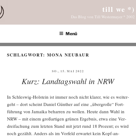
Zum
till we *)
Inhalt
Das Blog von Till Westermayer * 2002
springen
Menü
SCHLAGWORT:
MONA NEUBAUR
VERÖFFENTLICHT
SO., 15. MAI 2022
AM
Kurz: Landtagswahl in NRW
In Schles­wig-Hol­stein ist immer noch nicht kla­rer, wie es wei­ter­
geht – dort scheint Dani­el Gün­ther auf eine „über­gro­ße“ Fort­
füh­rung von Jamai­ka behar­ren zu wol­len. Heu­te dann Wahl in
NRW – mit einem groß­ar­ti­gen grü­nen Ergeb­nis, etwa eine Ver­
drei­fa­chung zum letz­ten Stand mit jetzt rund 18 Pro­zent; es wird
noch gezählt. Anders als im Vor­feld erwar­tet kein Kopf-an-