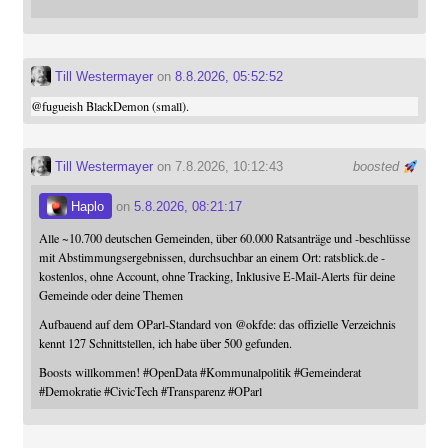
Till Westermayer
on
8.8.2026, 05:52:52
@
fugueish
BlackDemon (small).
Till Westermayer
on 7.8.2026, 10:12:43
boosted
Haplo
on
5.8.2026, 08:21:17
Alle ~10.700 deutschen Gemeinden, über 60.000 Ratsanträge und -beschlüsse
mit Abstimmungsergebnissen, durchsuchbar an einem Ort: ratsblick.de -
kostenlos, ohne Account, ohne Tracking, Inklusive E-Mail-Alerts für deine
Gemeinde oder deine Themen
Aufbauend auf dem OParl-Standard von
@
okfde
: das offizielle Verzeichnis
kennt 127 Schnittstellen, ich habe über 500 gefunden.
Boosts willkommen!
#
OpenData
#
Kommunalpolitik
#
Gemeinderat
#
Demokratie
#
CivicTech
#
Transparenz
#
OParl