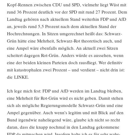
Kopf-Ren­nen zwi­schen CDU und SPD, viel­mehr liegt Wüst mit
rund 36 Pro­zent deut­lich vor der SPD mit rund 27 Pro­zent. Dem
Land­tag gehö­ren nach aktu­el­lem Stand wei­ter­hin FDP und AfD
an, jeweils rund 5,5 Pro­zent nach dem aktu­el­len Stand der
Hoch­rech­nun­gen. In Sit­zen umge­rech­net heißt das: Schwarz-
Grün hät­te eine Mehr­heit, Schwarz-Rot theo­re­tisch auch, und
eine Ampel wäre eben­falls mög­lich. An aktu­ell zwei Sit­zen
schei­tert dage­gen Rot-Grün. Anders wür­de es aus­se­hen, wenn
eine der bei­den klei­nen Par­tei­en doch raus­fliegt. Wer defi­ni­tiv
mit kata­stro­pha­len zwei Pro­zent – und ver­dient – nicht drin ist:
die LINKE.
Ich lege mich fest: FDP und AfD wer­den im Land­tag blei­ben,
eine Mehr­heit für Rot-Grün wird es nicht geben. Damit ste­hen
sich als mög­li­che Regie­rungs­mo­del­le Schwarz-Grün und eine
Ampel gegen­über. Auch wenn’s legi­tim und mit Blick auf den
Bund irgend­wie nahe­lie­gend wäre, glau­be ich nicht so recht
dar­an, dass die knapp noch­mal in den Land­tag gekom­me­ne
FDP da mit­ma­chen wird. Inso­fern hal­te ich es für sehr wahr­