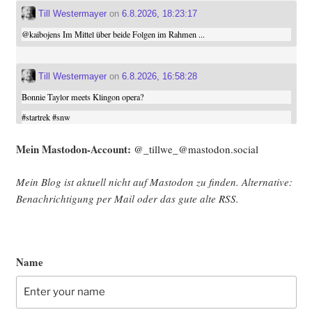
Till Westermayer
on
6.8.2026, 18:23:17
@
kaibojens
Im Mittel über beide Folgen im Rahmen ...
Till Westermayer
on
6.8.2026, 16:58:28
Bonnie Taylor meets Klingon opera?
#
startrek
#
snw
Mein Mast­o­don-Account:
@_tillwe_@mastodon.social
Mein Blog ist aktu­ell nicht auf Mast­o­don zu fin­den. Alter­na­ti­ve:
Benach­rich­ti­gung per Mail oder das gute alte
RSS
.
Name