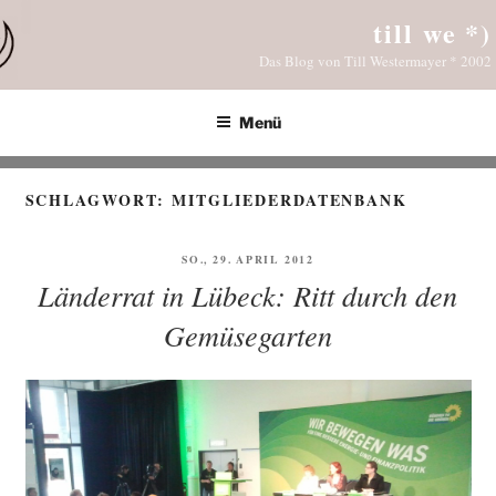
Zum
till we *)
Inhalt
Das Blog von Till Westermayer * 2002
springen
Menü
SCHLAGWORT:
MITGLIEDERDATENBANK
VERÖFFENTLICHT
SO., 29. APRIL 2012
AM
Länderrat in Lübeck: Ritt durch den
Gemüsegarten