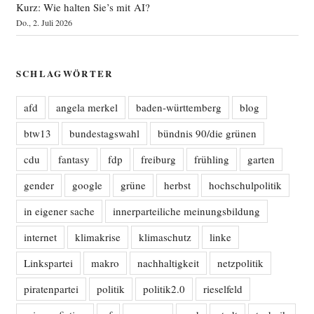
Kurz: Wie halten Sie’s mit AI?
Do., 2. Juli 2026
SCHLAGWÖRTER
afd
angela merkel
baden-württemberg
blog
btw13
bundestagswahl
bündnis 90/die grünen
cdu
fantasy
fdp
freiburg
frühling
garten
gender
google
grüne
herbst
hochschulpolitik
in eigener sache
innerparteiliche meinungsbildung
internet
klimakrise
klimaschutz
linke
Linkspartei
makro
nachhaltigkeit
netzpolitik
piratenpartei
politik
politik2.0
rieselfeld