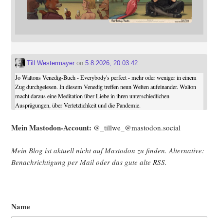
Till Westermayer
on
5.8.2026, 20:03:42
Jo Waltons Venedig-Buch - Everybody's perfect - mehr oder weniger in einem
Zug durchgelesen. In diesem Venedig treffen neun Welten aufeinander. Walton
macht daraus eine Meditation über Liebe in ihren unterschiedlichen
Ausprägungen, über Verletzlichkeit und die Pandemie.
Mein Mast­o­don-Account:
@_tillwe_@mastodon.social
Mein Blog ist aktu­ell nicht auf Mast­o­don zu fin­den. Alter­na­ti­ve:
Benach­rich­ti­gung per Mail oder das gute alte
RSS
.
Name