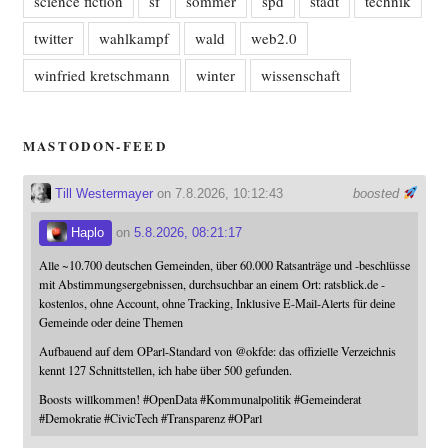
science fiction
sf
sommer
spd
stadt
technik
twitter
wahlkampf
wald
web2.0
winfried kretschmann
winter
wissenschaft
MASTODON-FEED
Till Westermayer
on 7.8.2026, 10:12:43
boosted
Haplo
on
5.8.2026, 08:21:17
Alle ~10.700 deutschen Gemeinden, über 60.000 Ratsanträge und -beschlüsse
mit Abstimmungsergebnissen, durchsuchbar an einem Ort: ratsblick.de -
kostenlos, ohne Account, ohne Tracking, Inklusive E-Mail-Alerts für deine
Gemeinde oder deine Themen
Aufbauend auf dem OParl-Standard von
@
okfde
: das offizielle Verzeichnis
kennt 127 Schnittstellen, ich habe über 500 gefunden.
Boosts willkommen!
#
OpenData
#
Kommunalpolitik
#
Gemeinderat
#
Demokratie
#
CivicTech
#
Transparenz
#
OParl