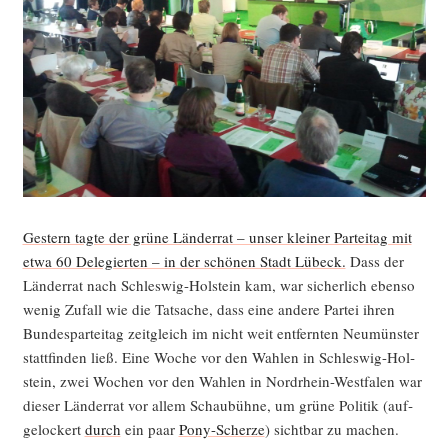
Ges­tern tag­te der grü­ne Län­der­rat – unser klei­ner Par­tei­tag mit
etwa 60 Dele­gier­ten – in der schö­nen Stadt Lübeck.
Dass der
Län­der­rat nach Schles­wig-Hol­stein kam, war sicher­lich eben­so
wenig Zufall wie die Tat­sa­che, dass eine ande­re Par­tei ihren
Bun­des­par­tei­tag zeit­gleich im nicht weit ent­fern­ten Neu­müns­ter
statt­fin­den ließ. Eine Woche vor den Wah­len in Schles­wig-Hol­
stein, zwei Wochen vor den Wah­len in Nord­rhein-West­fa­len war
die­ser Län­der­rat vor allem Schau­büh­ne, um grü­ne Poli­tik (auf­
ge­lo­ckert
durch
ein paar
Pony-Scher­ze
) sicht­bar zu machen.