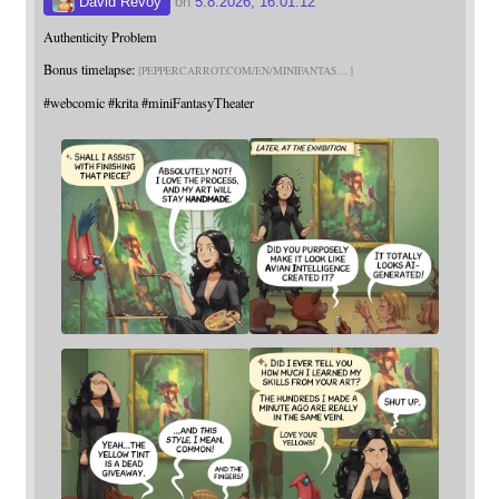
David Revoy
on
5.8.2026, 16:01:12
Authenticity Problem
Bonus timelapse:
PEPPERCARROT.COM/EN/MINIFANTAS
#
webcomic
#
krita
#
miniFantasyTheater