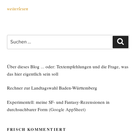
„Län­
weiterlesen
der­
rat
in
Lübeck:
Suche
Such
Ritt
nach:
durch
den
Gemü­
Über dieses Blog ... oder: Textempfehlungen und die Frage, was
se­
das hier eigentlich sein soll
gar­
Rechner zur Landtagswahl Baden-Württemberg
ten“
Experimentell: meine SF- und Fantasy-Rezensionen in
durchsuchbarer Form
(Google AppSheet)
FRISCH KOMMENTIERT