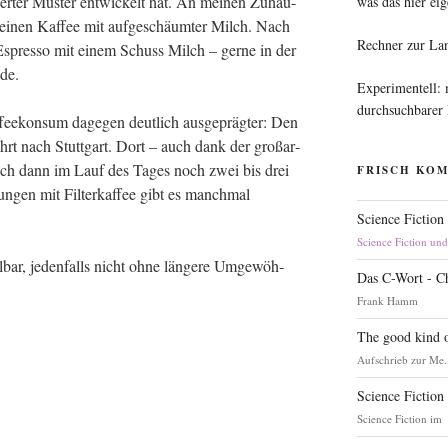
ier­ter Mus­ter ent­wi­ckelt hat. An mei­nen Zuhau­
was das hier eig
inen Kaf­fee mit auf­ge­schäum­ter Milch. Nach
Rechner zur La
 Espres­so mit einem Schuss Milch – ger­ne in der
de.
Experimentell:
durchsuchbarer
ee­kon­sum dage­gen deut­lich aus­ge­präg­ter: Den
fahrt nach Stutt­gart. Dort – auch dank der groß­ar­
n­ke ich dann im Lauf des Tages noch zwei bis drei
FRISCH KO
n­gen mit Fil­ter­kaf­fee gibt es manch­mal
Science Fiction
Science Fiction un
bar, jeden­falls nicht ohne län­ge­re Umge­wöh­
Das C-Wort - C
Frank Hamm
The good kind o
Aufschrieb zur Me.
Science Fiction
Science Fiction im