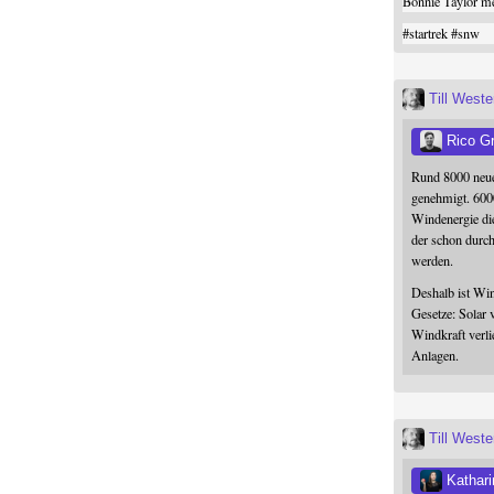
Bonnie Taylor me
#
startrek
#
snw
Till West
Rico G
Rund 8000 neue
genehmigt. 600
Windenergie die
der schon durc
werden.
Deshalb ist Win
Gesetze: Solar 
Windkraft verli
Anlagen.
Till West
Kathari