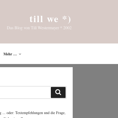
till we *)
Das Blog von Till Westermayer * 2002
Mehr …
Suchen
g ... oder: Textempfehlungen und die Frage,