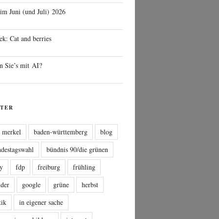
 im Juni (und Juli) 2026
ek: Cat and berries
n Sie’s mit AI?
TER
a merkel
baden-württemberg
blog
ndestagswahl
bündnis 90/die grünen
sy
fdp
freiburg
frühling
nder
google
grüne
herbst
tik
in eigener sache