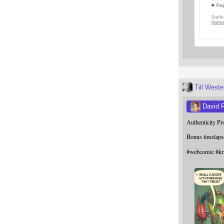
Till West
David 
Authenticity P
Bonus timelaps
#
webcomic
#
kr