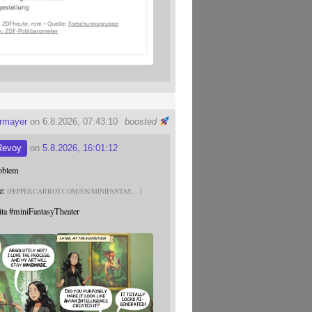
ermayer
on 6.8.2026, 07:43:10
boosted
Revoy
on
5.8.2026, 16:01:12
roblem
e:
PEPPERCARROT.COM/EN/MINIFANTAS
ita
#
miniFantasyTheater