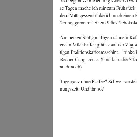
Kaf­fee­ge­nuss in Rich­tung zwei­er dezi­d
se-Tagen mache ich mir zum Früh­stück e
dem Mit­tag­essen trin­ke ich noch einen
Son­ne, ger­ne mit einem Stück Schokola
An mei­nen Stutt­gart-Tagen ist mein Kaf­f
ers­ten Milch­kaf­fee gibt es auf der Zug­
ti­gen Frak­ti­ons­kaf­fee­ma­schi­ne – tri
Becher Cap­puc­ci­no. (Und klar: die Sit­zu
auch noch).
Tage ganz ohne Kaf­fee? Schwer vor­stell­
nungs­zeit. Und ihr so?