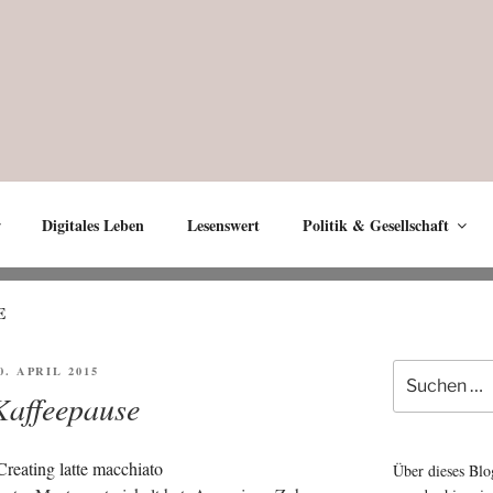
Digitales Leben
Lesenswert
Politik & Gesellschaft
E
Suche
FFENTLICHT
0. APRIL 2015
nach:
Kaffeepause
Über dieses Blo