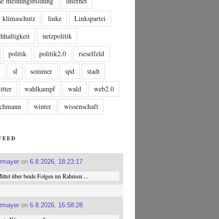
che meinungsbildung
internet
klimaschutz
linke
Linkspartei
hhaltigkeit
netzpolitik
politik
politik2.0
rieselfeld
n
sf
sommer
spd
stadt
itter
wahlkampf
wald
web2.0
tschmann
winter
wissenschaft
FEED
ermayer
on
6.8.2026, 18:23:17
ttel über beide Folgen im Rahmen ...
ermayer
on
6.8.2026, 16:58:28