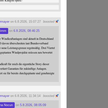
ets Klingon opera?
ermayer
on 6.8.2026, 15:07:27
boosted
rimm
on
6.8.2026, 08:46:25
 Windkraftanlagen sind aktuell in Deutschland
0 davon überschreiten laut Bundesverband
 neue Leistungsgrenze regelmäßig. Drei Viertel
hgeplanten Windprojekte müssen neu bewertet
dkraft für mich die eigentliche Story dieser
verliert Garantien für zukünftige Anlagen.
ert sie für bereits durchgeplante und genehmigte
ermayer
on 6.8.2026, 11:34:14
boosted
na Nocun
on
5.8.2026, 08:05:09