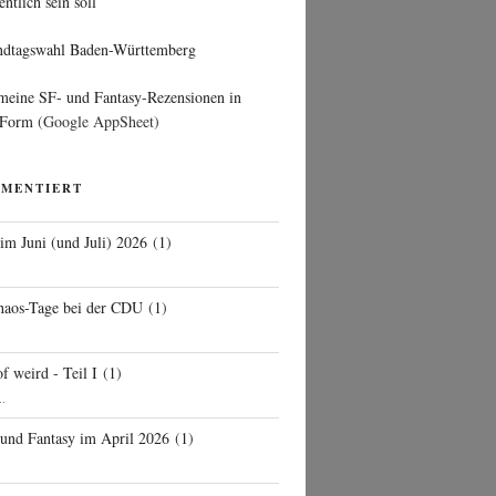
entlich sein soll
ndtagswahl Baden-Württemberg
 meine SF- und Fantasy-Rezensionen in
 Form
(Google AppSheet)
MMENTIERT
 im Juni (und Juli) 2026
(
1
)
d
haos-Tage bei der CDU
(
1
)
f weird - Teil I
(
1
)
..
 und Fantasy im April 2026
(
1
)