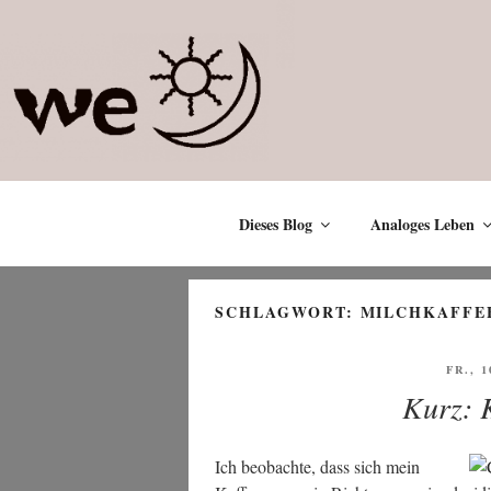
Zum
Inhalt
springen
Dieses Blog
Analoges Leben
SCHLAGWORT:
MILCHKAFFE
VERÖ
FR., 1
AM
Kurz: 
Ich beob­ach­te, dass sich mein