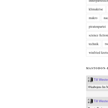
innerparteili
klimakrise
makro
nac
piratenpartei
science fictio
technik
tw
winfried kre
MASTODON-
Till West
@
kaibojens
Im Mi
Till West