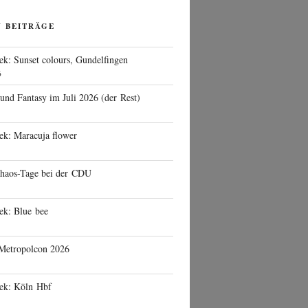
N BEITRÄGE
ek: Sunset colours, Gundelfingen
6
 und Fantasy im Juli 2026 (der Rest)
ek: Maracuja flower
haos-Tage bei der CDU
ek: Blue bee
 Metropolcon 2026
eek: Köln Hbf