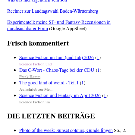
Rechner zur Landtagswahl Baden-Württemberg
Experimentell: meine SF- und Fantasy-Rezensionen in
durchsuchbarer Form
(Google AppSheet)
Frisch kommentiert
Science Fiction im Juni (und Juli) 2026
(
1
)
Science Fiction und
Das C-Wort - Chaos-Tage bei der CDU
(
1
)
Frank Hamm
The good kind of weird - Teil I
(
1
)
Aufschrieb zur Me...
Science Fiction und Fantasy im April 2026
(
1
)
Science Fiction im
DIE LETZTEN BEITRÄGE
Photo of the week: Sunset colours, Gundelfingen
So., 2.