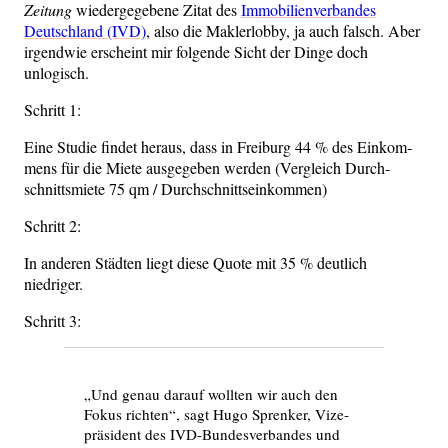
Zei­tung
wie­der­ge­ge­be­ne Zitat des
Immo­bi­li­en­ver­ban­des
Deutsch­land (IVD)
, also die Mak­ler­lob­by, ja auch falsch. Aber
irgend­wie erscheint mir fol­gen­de Sicht der Din­ge doch
unlogisch.
Schritt 1:
Eine Stu­die fin­det her­aus, dass in Frei­burg 44 % des Ein­kom­
mens für die Mie­te aus­ge­ge­ben wer­den (Ver­gleich Durch­
schnitts­mie­te 75 qm / Durchschnittseinkommen)
Schritt 2:
In ande­ren Städ­ten liegt die­se Quo­te mit 35 % deut­lich
niedriger.
Schritt 3:
„Und genau dar­auf woll­ten wir auch den
Fokus rich­ten“, sagt Hugo Spren­ker, Vize­
prä­si­dent des IVD-Bun­des­ver­ban­des und