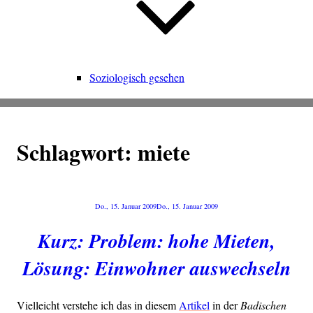
Soziologisch gesehen
Schlagwort:
miete
Veröffentlicht
Do., 15. Januar 2009
Do., 15. Januar 2009
am
Kurz: Problem: hohe Mieten,
Lösung: Einwohner auswechseln
Viel­leicht ver­ste­he ich das in die­sem
Arti­kel
in der
Badi­schen