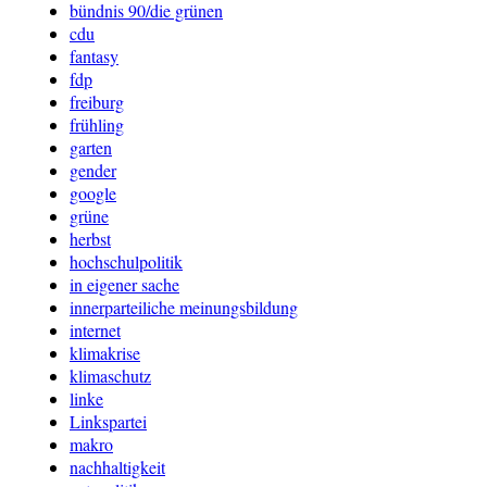
bündnis 90/die grünen
cdu
fantasy
fdp
freiburg
frühling
garten
gender
google
grüne
herbst
hochschulpolitik
in eigener sache
innerparteiliche meinungsbildung
internet
klimakrise
klimaschutz
linke
Linkspartei
makro
nachhaltigkeit