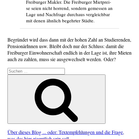
Frei­bur­ger Mak­ler. Die Frei­bur­ger Miet­prei­
se sei­en nicht hor­rend, son­dern gemes­sen an
Lage und Nach­fra­ge durch­aus ver­gleich­bar
mit denen ähn­lich begehr­ter Städte.
Begrün­det wird dass dann mit der hohen Zahl an Stu­die­ren­den,
Pen­sio­nä­rIn­nen usw. Bleibt doch nur der Schluss: damit die
Frei­bur­ger Ein­woh­ner­schaft end­lich in der Lage ist, ihre Mie­ten
auch zu zah­len, muss sie aus­ge­wech­selt wer­den. Oder?
Suche
nach:
Suchen
Über dieses Blog ... oder: Textempfehlungen und die Frage,
was das hier eigentlich sein soll