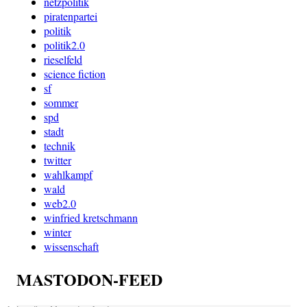
netzpolitik
piratenpartei
politik
politik2.0
rieselfeld
science fiction
sf
sommer
spd
stadt
technik
twitter
wahlkampf
wald
web2.0
winfried kretschmann
winter
wissenschaft
MASTODON-FEED