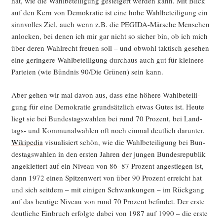
hat, wie die Wahl­be­tei­li­gung gestei­gert wer­den kann. Mit Blick
auf den Kern von Demo­kra­tie ist eine hohe Wahl­be­tei­li­gung ein
sinn­vol­les Ziel, auch wenn z.B. die PEGI­DA-Mär­sche Men­schen
anlo­cken, bei denen ich mir gar nicht so sicher bin, ob ich mich
über deren Wahl­recht freu­en soll – und obwohl tak­tisch gese­hen
eine gerin­ge­re Wahl­be­tei­li­gung durch­aus auch gut für klei­ne­re
Par­tei­en (wie Bünd­nis 90/Die Grü­nen) sein kann.
Aber gehen wir mal davon aus, dass eine höhe­re Wahl­be­tei­li­
gung für eine Demo­kra­tie grund­sätz­lich etwas Gutes ist. Heu­te
liegt sie bei Bun­des­tags­wah­len bei rund 70 Pro­zent, bei Land­
tags- und Kom­mu­nal­wah­len oft noch ein­mal deut­lich dar­un­ter.
Wiki­pe­dia
visua­li­siert schön, wie die Wahl­be­tei­li­gung bei Bun­
des­tags­wah­len in den ers­ten Jah­ren der jun­gen Bun­des­re­pu­blik
ange­klet­tert auf ein Niveau von 86–87 Pro­zent ange­stie­gen ist,
dann 1972 einen Spit­zen­wert von über 90 Pro­zent erreicht hat
und sich seit­dem – mit eini­gen Schwan­kun­gen – im Rück­gang
auf das heu­ti­ge Niveau von rund 70 Pro­zent befin­det. Der ers­te
deut­li­che Ein­bruch erfolg­te dabei von 1987 auf 1990 – die ers­te