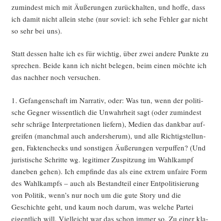
zumin­dest mich mit Äuße­run­gen zurück­hal­ten, und hof­fe, dass
ich damit nicht allein ste­he (nur soviel: ich sehe Feh­ler gar nicht
so sehr bei uns).
Statt des­sen hal­te ich es für wich­tig, über zwei ande­re Punk­te zu
spre­chen. Bei­de kann ich nicht bele­gen, beim einen möch­te ich
das nach­her noch versuchen.
1. Gefan­gen­schaft im Nar­ra­tiv, oder: Was tun, wenn der poli­ti­
sche Geg­ner wis­sent­lich die Unwahr­heit sagt (oder zumin­dest
sehr schrä­ge Inter­pre­ta­tio­nen lie­fern), Medi­en das dank­bar auf­
grei­fen (manch­mal auch anders­her­um), und alle Rich­tig­stel­lun­
gen, Fak­ten­checks und sons­ti­gen Äuße­run­gen ver­puf­fen? (Und
juris­ti­sche Schrit­te wg. legi­ti­mer Zuspit­zung im Wahl­kampf
dane­ben gehen). Ich emp­fin­de das als eine extrem unfai­re Form
des Wahl­kampfs – auch als Bestand­teil einer Ent­po­li­ti­sie­rung
von Poli­tik, wenn’s nur noch um die gute Sto­ry und die
Geschich­te geht, und kaum noch dar­um, was wel­che Par­tei
eigent­lich will. Viel­leicht war das schon immer so. Zu einer kla­