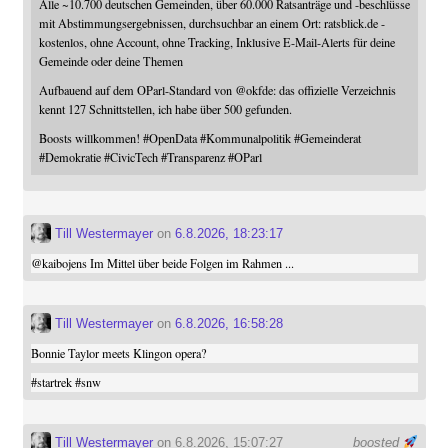
Alle ~10.700 deutschen Gemeinden, über 60.000 Ratsanträge und -beschlüsse
mit Abstimmungsergebnissen, durchsuchbar an einem Ort: ratsblick.de -
kostenlos, ohne Account, ohne Tracking, Inklusive E-Mail-Alerts für deine
Gemeinde oder deine Themen
Aufbauend auf dem OParl-Standard von
@
okfde
: das offizielle Verzeichnis
kennt 127 Schnittstellen, ich habe über 500 gefunden.
Boosts willkommen!
#
OpenData
#
Kommunalpolitik
#
Gemeinderat
#
Demokratie
#
CivicTech
#
Transparenz
#
OParl
Till Westermayer
on
6.8.2026, 18:23:17
@
kaibojens
Im Mittel über beide Folgen im Rahmen ...
Till Westermayer
on
6.8.2026, 16:58:28
Bonnie Taylor meets Klingon opera?
#
startrek
#
snw
Till Westermayer
on 6.8.2026, 15:07:27
boosted