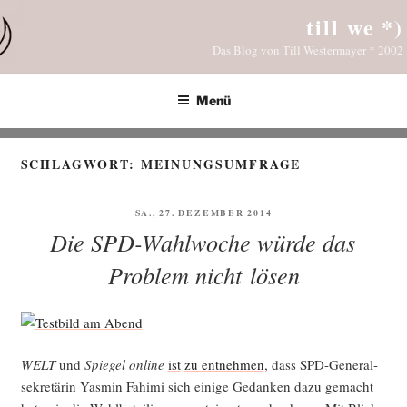
Zum
till we *)
Inhalt
Das Blog von Till Westermayer * 2002
springen
Menü
SCHLAGWORT:
MEINUNGSUMFRAGE
VERÖFFENTLICHT
SA., 27. DEZEMBER 2014
AM
Die SPD-Wahlwoche würde das
Problem nicht lösen
WELT
und
Spie­gel online
ist
zu ent­neh­men
, dass SPD-Gene­ral­
se­kre­tä­rin Yas­min Fahi­mi sich eini­ge Gedan­ken dazu gemacht