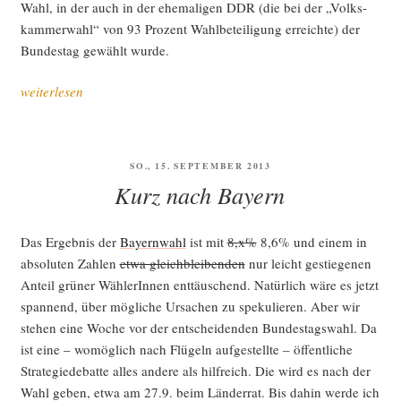
Wahl, in der auch in der ehe­ma­li­gen DDR (die bei der „Volks­
kam­mer­wahl“ von 93 Pro­zent Wahl­be­tei­li­gung erreich­te) der
Bun­des­tag gewählt wurde.
„Die
weiterlesen
SPD-
Wahl­
wo­
VERÖFFENTLICHT
SO., 15. SEPTEMBER 2013
che
AM
Kurz nach Bayern
wür­
de
das
Das Ergeb­nis der
Bay­ern­wahl
ist mit
8,x%
8,6% und einem in
Pro­
abso­lu­ten Zah­len
etwa gleich­blei­ben­den
nur leicht gestie­ge­nen
blem
Anteil grü­ner Wäh­le­rIn­nen ent­täu­schend. Natür­lich wäre es jetzt
nicht lösen“
span­nend, über mög­li­che Ursa­chen zu spe­ku­lie­ren. Aber wir
ste­hen eine Woche vor der ent­schei­den­den Bun­des­tags­wahl. Da
ist eine – womög­lich nach Flü­geln auf­ge­stell­te – öffent­li­che
Stra­te­gie­de­bat­te alles ande­re als hilf­reich. Die wird es nach der
Wahl geben, etwa am 27.9. beim Län­der­rat. Bis dahin wer­de ich