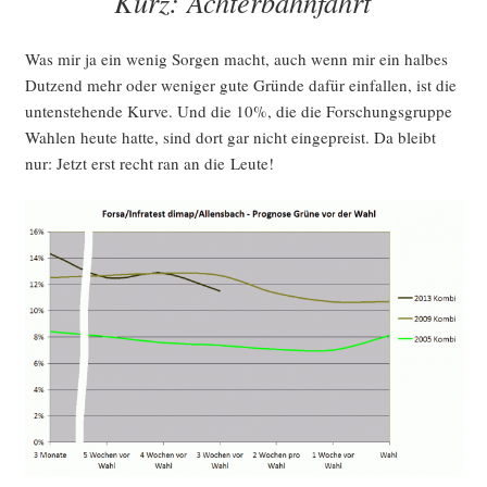
Kurz: Achterbahnfahrt
Was mir ja ein wenig Sor­gen macht, auch wenn mir ein hal­bes
Dut­zend mehr oder weni­ger gute Grün­de dafür ein­fal­len, ist die
unten­ste­hen­de Kur­ve. Und die 10%, die die For­schungs­grup­pe
Wah­len heu­te hat­te, sind dort gar nicht ein­ge­preist. Da bleibt
nur: Jetzt erst recht ran an die Leute!