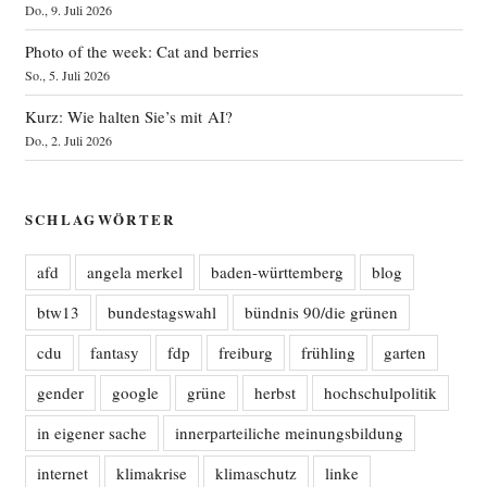
Do., 9. Juli 2026
Photo of the week: Cat and berries
So., 5. Juli 2026
Kurz: Wie halten Sie’s mit AI?
Do., 2. Juli 2026
SCHLAGWÖRTER
afd
angela merkel
baden-württemberg
blog
btw13
bundestagswahl
bündnis 90/die grünen
cdu
fantasy
fdp
freiburg
frühling
garten
gender
google
grüne
herbst
hochschulpolitik
in eigener sache
innerparteiliche meinungsbildung
internet
klimakrise
klimaschutz
linke