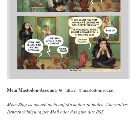
Mein Mast­o­don-Account:
@_tillwe_@mastodon.social
Mein Blog ist aktu­ell nicht auf Mast­o­don zu fin­den. Alter­na­ti­ve:
Benach­rich­ti­gung per Mail oder das gute alte
RSS
.