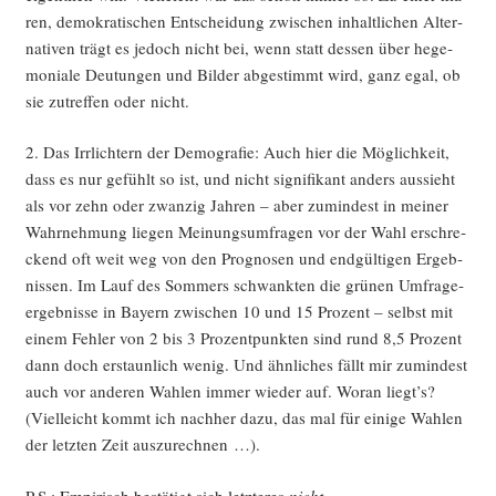
ren, demo­kra­ti­schen Ent­schei­dung zwi­schen inhalt­li­chen Alter­
na­ti­ven trägt es jedoch nicht bei, wenn statt des­sen über hege­
mo­nia­le Deu­tun­gen und Bil­der abge­stimmt wird, ganz egal, ob
sie zutref­fen oder nicht.
2. Das Irr­lich­tern der Demo­gra­fie: Auch hier die Mög­lich­keit,
dass es nur gefühlt so ist, und nicht signi­fi­kant anders aus­sieht
als vor zehn oder zwan­zig Jah­ren – aber zumin­dest in mei­ner
Wahr­neh­mung lie­gen Mei­nungs­um­fra­gen vor der Wahl erschre­
ckend oft weit weg von den Pro­gno­sen und end­gül­ti­gen Ergeb­
nis­sen. Im Lauf des Som­mers schwank­ten die grü­nen Umfra­ge­
er­geb­nis­se in Bay­ern zwi­schen 10 und 15 Pro­zent – selbst mit
einem Feh­ler von 2 bis 3 Pro­zent­punk­ten sind rund 8,5 Pro­zent
dann doch erstaun­lich wenig. Und ähn­li­ches fällt mir zumin­dest
auch vor ande­ren Wah­len immer wie­der auf. Wor­an liegt’s?
(Viel­leicht kommt ich nach­her dazu, das mal für eini­ge Wah­len
der letz­ten Zeit auszurechnen …).
P.S.:
Empi­risch bestä­tigt sich letz­te­res
nicht
.