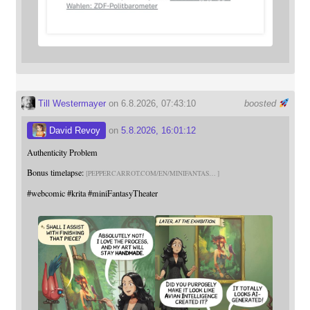
Till Westermayer
on 6.8.2026, 07:43:10
boosted
David Revoy
on
5.8.2026, 16:01:12
Authenticity Problem
Bonus timelapse:
PEPPERCARROT.COM/EN/MINIFANTAS
#
webcomic
#
krita
#
miniFantasyTheater