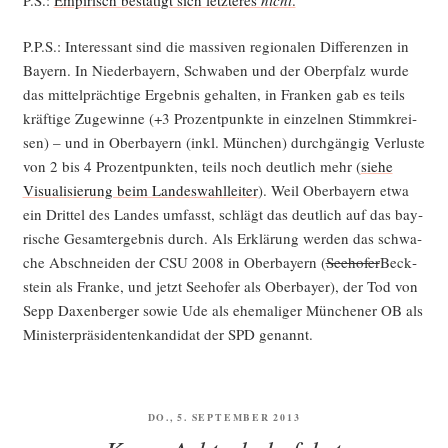
P.P.S.: Inter­es­sant sind die mas­si­ven regio­na­len Dif­fe­ren­zen in
Bay­ern. In Nie­der­bay­ern, Schwa­ben und der Ober­pfalz wur­de
das mit­tel­präch­ti­ge Ergeb­nis gehal­ten, in Fran­ken gab es teils
kräf­ti­ge Zuge­win­ne (+3 Pro­zent­punk­te in ein­zel­nen Stimm­krei­
sen) – und in Ober­bay­ern (inkl. Mün­chen) durch­gän­gig Ver­lus­te
von 2 bis 4 Pro­zent­punk­ten, teils noch deut­lich mehr (
sie­he
Visua­li­sie­rung beim Lan­des­wahl­lei­ter
). Weil Ober­bay­ern etwa
ein Drit­tel des Lan­des umfasst, schlägt das deut­lich auf das bay­
ri­sche Gesamt­ergeb­nis durch. Als Erklä­rung wer­den das schwa­
che Abschnei­den der CSU 2008 in Ober­bay­ern (
See­ho­fer
Beck­
stein als Fran­ke, und jetzt See­ho­fer als Ober­bay­er), der Tod von
Sepp Daxen­ber­ger sowie Ude als ehe­ma­li­ger Mün­che­ner OB als
Minis­ter­prä­si­den­ten­kan­di­dat der SPD genannt.
VERÖFFENTLICHT
DO., 5. SEPTEMBER 2013
AM