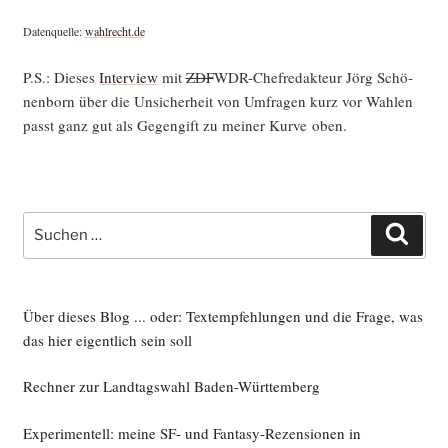
Daten­quel­le:
wahlrecht.de
P.S.: Die­ses
Inter­view
mit
ZDF
WDR-Chef­re­dak­teur Jörg Schö­
nen­born über die Unsi­cher­heit von Umfra­gen kurz vor Wah­len
passt ganz gut als Gegen­gift zu mei­ner Kur­ve oben.
Suche
Such
nach:
Über dieses Blog ... oder: Textempfehlungen und die Frage, was
das hier eigentlich sein soll
Rechner zur Landtagswahl Baden-Württemberg
Experimentell: meine SF- und Fantasy-Rezensionen in