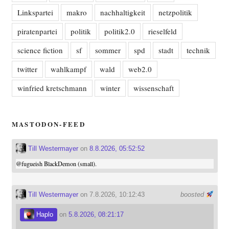
Linkspartei
makro
nachhaltigkeit
netzpolitik
piratenpartei
politik
politik2.0
rieselfeld
science fiction
sf
sommer
spd
stadt
technik
twitter
wahlkampf
wald
web2.0
winfried kretschmann
winter
wissenschaft
MASTODON-FEED
Till Westermayer
on
8.8.2026, 05:52:52
@
fugueish
BlackDemon (small).
Till Westermayer
on 7.8.2026, 10:12:43
boosted
Haplo
on
5.8.2026, 08:21:17