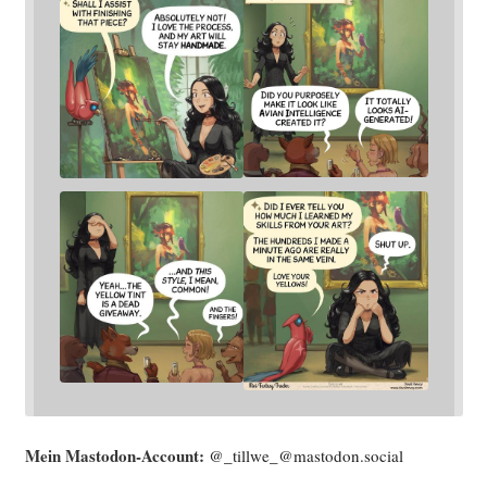
Mein Mast­o­don-Account:
@_tillwe_@mastodon.social