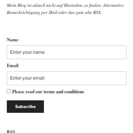
Mein Blog ist aktu­ell nicht auf Mast­o­don zu fin­den. Alter­na­ti­ve:
Benach­rich­ti­gung per Mail oder das gute alte
RSS
.
Name
Email
Please read our
terms and conditions
RSS