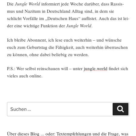
Die
Jungle World
infor­miert jede Woche dar­über, dass Ras­sis­
mus und Nazi­tum in Deutsch­land All­tag sind, in dem sie
schlicht Vor­fäl­le im „Deut­schen Haus“ auf­lis­tet. Auch das ist lei­
der eine wich­ti­ge Funk­ti­on der
Jungle World
.
Ich blei­be Abon­nent, ich lese euch wei­ter­hin – und wün­sche
euch zum Geburts­tag die Fähig­keit, auch wei­ter­hin über­ra­schen
zu kön­nen, ohne dabei belie­big zu werden.
P.S.: Wer selbst rein­schau­en will – unter
jungle.world
fin­det sich
vie­les auch online.
Suche
Such
nach:
Über dieses Blog ... oder: Textempfehlungen und die Frage, was