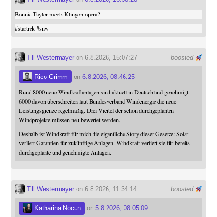
Bonnie Taylor meets Klingon opera?
#
startrek
#
snw
Till Westermayer
on 6.8.2026, 15:07:27
boosted
Rico Grimm
on
6.8.2026, 08:46:25
Rund 8000 neue Windkraftanlagen sind aktuell in Deutschland genehmigt.
6000 davon überschreiten laut Bundesverband Windenergie die neue
Leistungsgrenze regelmäßig. Drei Viertel der schon durchgeplanten
Windprojekte müssen neu bewertet werden.
Deshalb ist Windkraft für mich die eigentliche Story dieser Gesetze: Solar
verliert Garantien für zukünftige Anlagen. Windkraft verliert sie für bereits
durchgeplante und genehmigte Anlagen.
Till Westermayer
on 6.8.2026, 11:34:14
boosted
Katharina Nocun
on
5.8.2026, 08:05:09