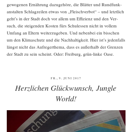
ge­wo­ge­nen Ernäh­rung dazu­ge­hö­re, die Blät­ter und Rund­funk­
an­stal­ten Schlag­zei­len etwas von „Fleisch­ver­bot“ – und letzt­lich
geht’s in der Stadt doch vor allem um Effi­zi­enz und den Ver­
such, die stei­gen­den Kos­ten fürs Schu­les­sen nicht in vol­lem
Umfang an Eltern wei­ter­zu­ge­ben. Und neben­bei ein biss­chen
um den Kli­ma­schutz und die Nach­hal­tig­keit. Hier ist’s jeden­falls
längst nicht das Auf­re­ger­the­ma, dass es außer­halb der Gren­zen
der Stadt zu sein scheint. Oder: Frei­burg, grün-lin­ke Oase.
VERÖFFENTLICHT
FR., 9. JUNI 2017
AM
Herzlichen Glückwunsch, Jungle
World!