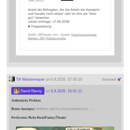
Till Westermayer
on 6.8.2026, 07:43:10
boosted
David Revoy
on
5.8.2026, 16:01:12
Authenticity Problem
Bonus timelapse:
PEPPERCARROT.COM/EN/MINIFANTAS
#
webcomic
#
krita
#
miniFantasyTheater