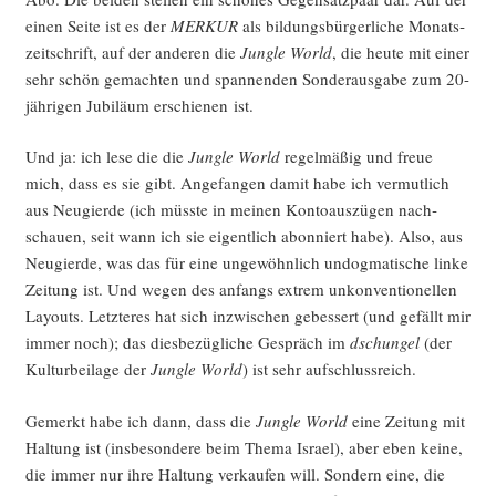
einen Sei­te ist es der
MERKUR
als bil­dungs­bür­ger­li­che Monats­
zeit­schrift, auf der ande­ren die
Jungle World
, die heu­te mit einer
sehr schön gemach­ten und span­nen­den Son­der­aus­ga­be zum 20-
jäh­ri­gen Jubi­lä­um erschie­nen ist.
Und ja: ich lese die die
Jungle World
regel­mä­ßig und freue
mich, dass es sie gibt. Ange­fan­gen damit habe ich ver­mut­lich
aus Neu­gier­de (ich müss­te in mei­nen Kon­to­aus­zü­gen nach­
schau­en, seit wann ich sie eigent­lich abon­niert habe). Also, aus
Neu­gier­de, was das für eine unge­wöhn­lich undog­ma­ti­sche lin­ke
Zei­tung ist. Und wegen des anfangs extrem unkon­ven­tio­nel­len
Lay­outs. Letz­te­res hat sich inzwi­schen gebes­sert (und gefällt mir
immer noch); das dies­be­züg­li­che Gespräch im
dschun­gel
(der
Kul­tur­bei­la­ge der
Jungle World
) ist sehr aufschlussreich.
Gemerkt habe ich dann, dass die
Jungle World
eine Zei­tung mit
Hal­tung ist (ins­be­son­de­re beim The­ma Isra­el), aber eben kei­ne,
die immer nur ihre Hal­tung ver­kau­fen will. Son­dern eine, die