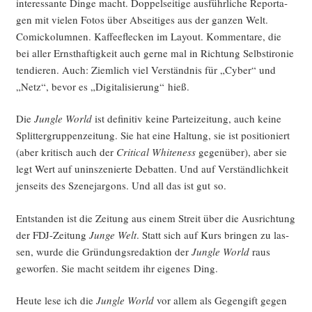
inter­es­san­te Din­ge macht. Dop­pel­sei­ti­ge aus­führ­li­che Repor­ta­
gen mit vie­len Fotos über Absei­ti­ges aus der gan­zen Welt.
Comic­k­olum­nen. Kaf­fee­fle­cken im Lay­out. Kom­men­ta­re, die
bei aller Ernst­haf­tig­keit auch ger­ne mal in Rich­tung Selbst­iro­nie
ten­die­ren. Auch: Ziem­lich viel Ver­ständ­nis für „Cyber“ und
„Netz“, bevor es „Digi­ta­li­sie­rung“ hieß.
Die
Jungle World
ist defi­ni­tiv kei­ne Par­tei­zei­tung, auch kei­ne
Split­ter­grup­pen­zei­tung. Sie hat eine Hal­tung, sie ist posi­tio­niert
(aber kri­tisch auch der
Cri­ti­cal Whiten­ess
gegen­über), aber sie
legt Wert auf unin­sze­nier­te Debat­ten. Und auf Ver­ständ­lich­keit
jen­seits des Sze­ne­jar­gons. Und all das ist gut so.
Ent­stan­den ist die Zei­tung aus einem Streit über die Aus­rich­tung
der FDJ-Zei­tung
Jun­ge Welt
. Statt sich auf Kurs brin­gen zu las­
sen, wur­de die Grün­dungs­re­dak­ti­on der
Jungle World
raus
gewor­fen. Sie macht seit­dem ihr eige­nes Ding.
Heu­te lese ich die
Jungle World
vor allem als Gegen­gift gegen