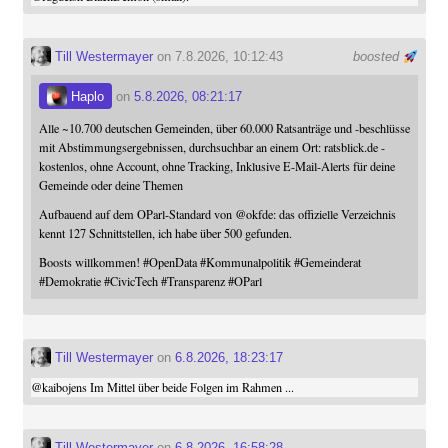
Till Westermayer
on 7.8.2026, 10:12:43
boosted
Haplo
on
5.8.2026, 08:21:17
Alle ~10.700 deutschen Gemeinden, über 60.000 Ratsanträge und -beschlüsse
mit Abstimmungsergebnissen, durchsuchbar an einem Ort: ratsblick.de -
kostenlos, ohne Account, ohne Tracking, Inklusive E-Mail-Alerts für deine
Gemeinde oder deine Themen
Aufbauend auf dem OParl-Standard von
@
okfde
: das offizielle Verzeichnis
kennt 127 Schnittstellen, ich habe über 500 gefunden.
Boosts willkommen!
#
OpenData
#
Kommunalpolitik
#
Gemeinderat
#
Demokratie
#
CivicTech
#
Transparenz
#
OParl
Till Westermayer
on
6.8.2026, 18:23:17
@
kaibojens
Im Mittel über beide Folgen im Rahmen ...
Till Westermayer
on
6.8.2026, 16:58:28