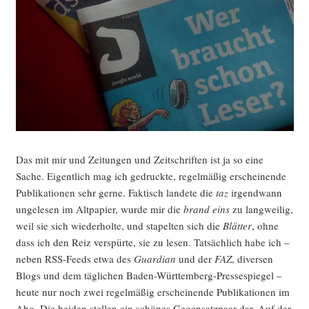
Das mit mir und Zei­tun­gen und Zeit­schrif­ten ist ja so eine
Sache. Eigent­lich mag ich gedruck­te, regel­mä­ßig erschei­nen­de
Publi­ka­tio­nen sehr ger­ne. Fak­tisch lan­de­te die
taz
irgend­wann
unge­le­sen im Alt­pa­pier, wur­de mir die
brand eins
zu lang­wei­lig,
weil sie sich wie­der­hol­te, und sta­pel­ten sich die
Blät­ter
, ohne
dass ich den Reiz ver­spür­te, sie zu lesen. Tat­säch­lich habe ich –
neben RSS-Feeds etwa des
Guar­di­an
und der
FAZ
, diver­sen
Blogs und dem täg­li­chen Baden-Würt­tem­berg-Pres­se­spie­gel –
heu­te nur noch zwei regel­mä­ßig erschei­nen­de Publi­ka­tio­nen im
Abo. Die bei­den stel­len ein schö­nes Gegen­satz­paar dar. Auf der