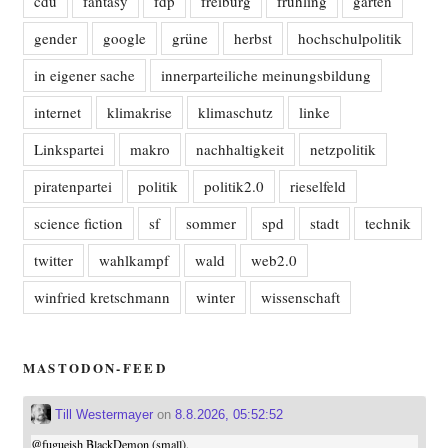
cdu
fantasy
fdp
freiburg
frühling
garten
gender
google
grüne
herbst
hochschulpolitik
in eigener sache
innerparteiliche meinungsbildung
internet
klimakrise
klimaschutz
linke
Linkspartei
makro
nachhaltigkeit
netzpolitik
piratenpartei
politik
politik2.0
rieselfeld
science fiction
sf
sommer
spd
stadt
technik
twitter
wahlkampf
wald
web2.0
winfried kretschmann
winter
wissenschaft
MASTODON-FEED
Till Westermayer
on
8.8.2026, 05:52:52
@
fugueish
BlackDemon (small).