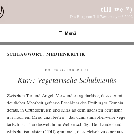
Zum
till we *)
Inhalt
Das Blog von Till Westermayer * 2002
springen
Menü
SCHLAGWORT:
MEDIENKRITIK
VERÖFFENTLICHT
DO., 20. OKTOBER 2022
AM
Kurz: Vegetarische Schulmenüs
Zwi­schen Tür und Angel: Ver­wun­de­rung dar­über, dass der mit
deut­li­cher Mehr­heit gefass­te Beschluss des Frei­bur­ger Gemein­
de­rats, in Grund­schu­len und Kitas ab dem nächs­ten Schul­jahr
nur noch ein Menü anzu­bie­ten – das dann sinn­vol­ler­wei­se vege­
ta­risch ist – bun­des­weit hohe Wel­len schlägt. Der Lan­des­land­
wirt­schafts­mi­nis­ter (CDU) grum­melt, dass Fleisch zu einer aus­