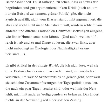
Betriebs­blind­heit. Es ist hilf­reich, zu sehen, dass es sowas wie
begrün­de­te und gut argu­men­tier­te lin­ken Kri­tik (auch an, um
nur ein Bei­spiel zu nen­nen, grü­ner Poli­tik) gibt, die nicht
zynisch aus­fällt, nicht vom Klas­sen­stand­punkt argu­men­tiert, die
aber erst recht nicht mehr Main­stream will, son­dern schlicht von
ande­ren und durch­aus ratio­na­len Denk­vor­aus­set­zun­gen aus­geht,
wie lin­ker Huma­nis­mus sein könn­te. (Und auch, weil es hilf­
reich ist, ab und zu mal Din­ge zu lesen, die zwar links, aber
nicht unbe­dingt an Öko­lo­gie oder Nach­hal­tig­keit ori­en­
tiert sind …).
Es gibt Arti­kel in der
Jungle World
, die ich nicht lese, weil sie
ohne Ber­li­ner Insi­der­wis­sen zu zise­liert sind, um wirk­lich zu
ver­ste­hen, um wel­che Sze­nestreits es da gera­de geht, oder weil
sie schlich­te Zusam­men­fas­sun­gen der Tages­po­li­tik dar­stel­len,
die nach ein paar Tagen ver­al­tet sind, oder weil mir der Nerv
fehlt, mich mit ande­ren Welt­ge­gen­den zu befas­sen. Das ändert
nichts an der Not­wen­dig­keit einer sol­chen Zeitung.