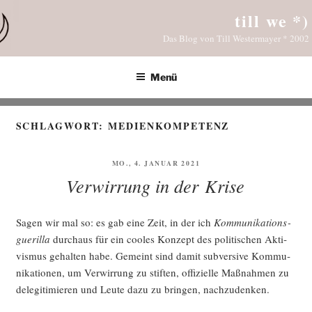
Zum
till we *)
Inhalt
Das Blog von Till Westermayer * 2002
springen
Menü
SCHLAGWORT:
MEDIENKOMPETENZ
VERÖFFENTLICHT
MO., 4. JANUAR 2021
AM
Verwirrung in der Krise
Sagen wir mal so: es gab eine Zeit, in der ich
Kom­mu­ni­ka­ti­ons­
gue­ril­la
durch­aus für ein coo­les Kon­zept des poli­ti­schen Akti­
vis­mus gehal­ten habe. Gemeint sind damit sub­ver­si­ve Kom­mu­
ni­ka­tio­nen, um Ver­wir­rung zu stif­ten, offi­zi­el­le Maß­nah­men zu
dele­gi­ti­mie­ren und Leu­te dazu zu brin­gen, nachzudenken.