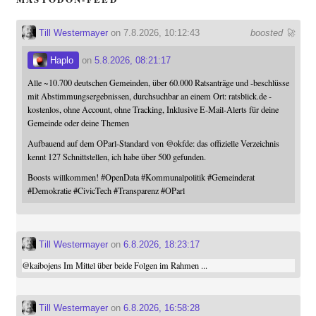
Till Westermayer
on 7.8.2026, 10:12:43
boosted 🚀
Haplo
on
5.8.2026, 08:21:17
Alle ~10.700 deutschen Gemeinden, über 60.000 Ratsanträge und -beschlüsse
mit Abstimmungsergebnissen, durchsuchbar an einem Ort: ratsblick.de -
kostenlos, ohne Account, ohne Tracking, Inklusive E-Mail-Alerts für deine
Gemeinde oder deine Themen
Aufbauend auf dem OParl-Standard von
@
okfde
: das offizielle Verzeichnis
kennt 127 Schnittstellen, ich habe über 500 gefunden.
Boosts willkommen!
#
OpenData
#
Kommunalpolitik
#
Gemeinderat
#
Demokratie
#
CivicTech
#
Transparenz
#
OParl
Till Westermayer
on
6.8.2026, 18:23:17
@
kaibojens
Im Mittel über beide Folgen im Rahmen ...
Till Westermayer
on
6.8.2026, 16:58:28