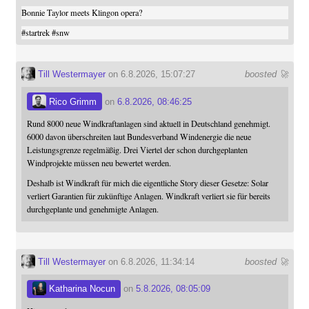
Bonnie Taylor meets Klingon opera?
#
startrek
#
snw
Till Westermayer
on 6.8.2026, 15:07:27
boosted 🚀
Rico Grimm
on
6.8.2026, 08:46:25
Rund 8000 neue Windkraftanlagen sind aktuell in Deutschland genehmigt.
6000 davon überschreiten laut Bundesverband Windenergie die neue
Leistungsgrenze regelmäßig. Drei Viertel der schon durchgeplanten
Windprojekte müssen neu bewertet werden.
Deshalb ist Windkraft für mich die eigentliche Story dieser Gesetze: Solar
verliert Garantien für zukünftige Anlagen. Windkraft verliert sie für bereits
durchgeplante und genehmigte Anlagen.
Till Westermayer
on 6.8.2026, 11:34:14
boosted 🚀
Katharina Nocun
on
5.8.2026, 08:05:09