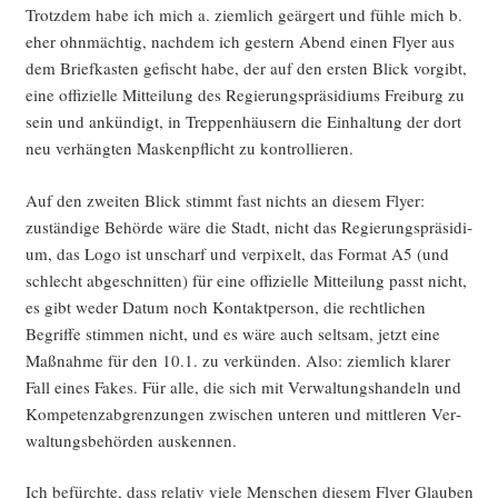
Trotz­dem habe ich mich a. ziem­lich geär­gert und füh­le mich b.
eher ohn­mäch­tig, nach­dem ich ges­tern Abend einen Fly­er aus
dem Brief­kas­ten gefischt habe, der auf den ers­ten Blick vor­gibt,
eine offi­zi­el­le Mit­tei­lung des Regie­rungs­prä­si­di­ums Frei­burg zu
sein und ankün­digt, in Trep­pen­häu­sern die Ein­hal­tung der dort
neu ver­häng­ten Mas­ken­pflicht zu kontrollieren.
Auf den zwei­ten Blick stimmt fast nichts an die­sem Fly­er:
zustän­di­ge Behör­de wäre die Stadt, nicht das Regie­rungs­prä­si­di­
um, das Logo ist unscharf und ver­pi­xelt, das For­mat A5 (und
schlecht abge­schnit­ten) für eine offi­zi­el­le Mit­tei­lung passt nicht,
es gibt weder Datum noch Kon­takt­per­son, die recht­li­chen
Begrif­fe stim­men nicht, und es wäre auch selt­sam, jetzt eine
Maß­nah­me für den 10.1. zu ver­kün­den. Also: ziem­lich kla­rer
Fall eines Fakes. Für alle, die sich mit Ver­wal­tungs­han­deln und
Kom­pe­tenz­ab­gren­zun­gen zwi­schen unte­ren und mitt­le­ren Ver­
wal­tungs­be­hör­den auskennen.
Ich befürch­te, dass rela­tiv vie­le Men­schen die­sem Fly­er Glau­ben