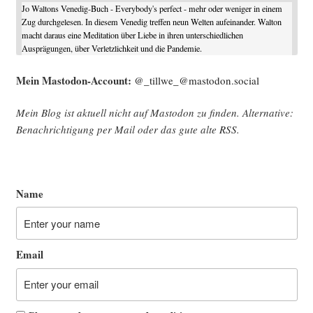
Jo Waltons Venedig-Buch - Everybody's perfect - mehr oder weniger in einem
Zug durchgelesen. In diesem Venedig treffen neun Welten aufeinander. Walton
macht daraus eine Meditation über Liebe in ihren unterschiedlichen
Ausprägungen, über Verletzlichkeit und die Pandemie.
Mein Mast­o­don-Account:
@_tillwe_@mastodon.social
Mein Blog ist aktu­ell nicht auf Mast­o­don zu fin­den. Alter­na­ti­ve:
Benach­rich­ti­gung per Mail oder das gute alte
RSS
.
Name
Email