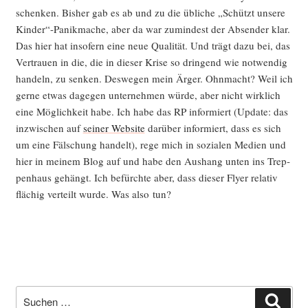
schen­ken. Bis­her gab es ab und zu die übli­che „Schützt unse­re
Kinder“-Panikmache, aber da war zumin­dest der Absen­der klar.
Das hier hat inso­fern eine neue Qua­li­tät. Und trägt dazu bei, das
Ver­trau­en in die, die in die­ser Kri­se so drin­gend wie not­wen­dig
han­deln, zu sen­ken. Des­we­gen mein Ärger. Ohn­macht? Weil ich
ger­ne etwas dage­gen unter­neh­men wür­de, aber nicht wirk­lich
eine Mög­lich­keit habe. Ich habe das RP infor­miert (Update: das
inzwi­schen auf
sei­ner Web­site
dar­über infor­miert, dass es sich
um eine Fäl­schung han­delt), rege mich in sozia­len Medi­en und
hier in mei­nem Blog auf und habe den Aus­hang unten ins Trep­
pen­haus gehängt. Ich befürch­te aber, dass die­ser Fly­er rela­tiv
flä­chig ver­teilt wur­de. Was also tun?
Suche
Such