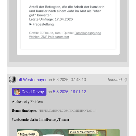
Till Westermayer
on 6.8.2026, 07:43:10
boosted 🚀
David Revoy
on
5.8.2026, 16:01:12
Authenticity Problem
Bonus timelapse:
PEPPERCARROT.COM/EN/MINIFANTAS
#
webcomic
#
krita
#
miniFantasyTheater