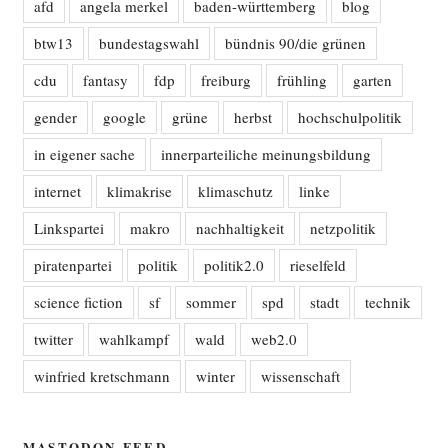
afd
angela merkel
baden-württemberg
blog
btw13
bundestagswahl
bündnis 90/die grünen
cdu
fantasy
fdp
freiburg
frühling
garten
gender
google
grüne
herbst
hochschulpolitik
in eigener sache
innerparteiliche meinungsbildung
internet
klimakrise
klimaschutz
linke
Linkspartei
makro
nachhaltigkeit
netzpolitik
piratenpartei
politik
politik2.0
rieselfeld
science fiction
sf
sommer
spd
stadt
technik
twitter
wahlkampf
wald
web2.0
winfried kretschmann
winter
wissenschaft
MASTODON-FEED