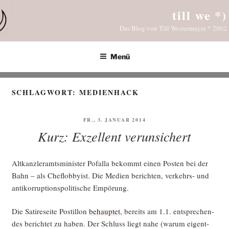
Zum
till we *)
Inhalt
Das Blog von Till Westermayer * 2002
springen
Menü
SCHLAGWORT:
MEDIENHACK
VERÖFFENTLICHT
FR., 3. JANUAR 2014
AM
Kurz: Exzellent verunsichert
Alt­kanz­ler­amts­mi­nis­ter Pofalla bekommt einen Pos­ten bei der
Bahn – als Chef­lob­by­ist. Die Medi­en berich­ten, ver­kehrs- und
anti­kor­rup­ti­ons­po­li­ti­sche Empörung.
Die Sati­re­sei­te Pos­til­lon
behaup­tet
, bereits am 1.1. ent­spre­chen­
des berich­tet zu haben. Der Schluss liegt nahe (war­um eigent­