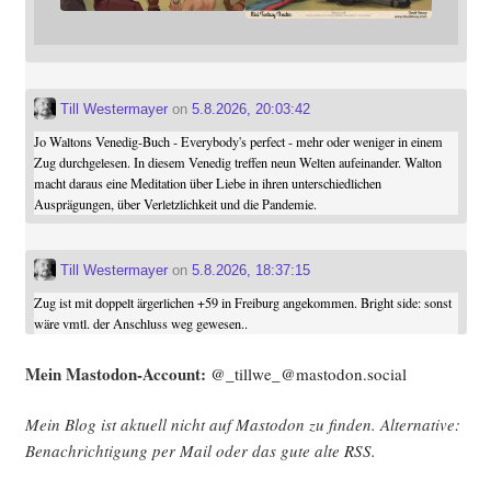
Till Westermayer
on
5.8.2026, 20:03:42
Jo Waltons Venedig-Buch - Everybody's perfect - mehr oder weniger in einem
Zug durchgelesen. In diesem Venedig treffen neun Welten aufeinander. Walton
macht daraus eine Meditation über Liebe in ihren unterschiedlichen
Ausprägungen, über Verletzlichkeit und die Pandemie.
Till Westermayer
on
5.8.2026, 18:37:15
Zug ist mit doppelt ärgerlichen +59 in Freiburg angekommen. Bright side: sonst
wäre vmtl. der Anschluss weg gewesen..
Mein Mast­o­don-Account:
@_tillwe_@mastodon.social
Mein Blog ist aktu­ell nicht auf Mast­o­don zu fin­den. Alter­na­ti­ve:
Benach­rich­ti­gung per Mail oder das gute alte
RSS
.