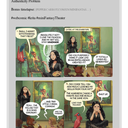
Authenticity Problem
Bonus timelapse:
PEPPERCARROT.COM/EN/MINIFANTAS
#
webcomic
#
krita
#
miniFantasyTheater