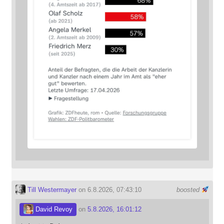
Till Westermayer
on 6.8.2026, 07:43:10
boosted
David Revoy
on
5.8.2026, 16:01:12