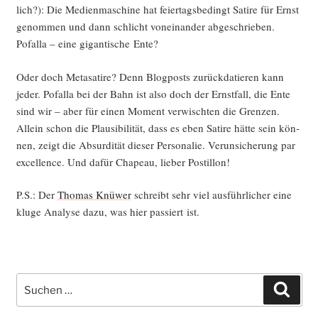
lich?): Die Medi­en­ma­schi­ne hat fei­er­tags­be­dingt Sati­re für Ernst
genom­men und dann schlicht von­ein­an­der abge­schrie­ben.
Pofalla – eine gigan­ti­sche Ente?
Oder doch Meta­sa­ti­re? Denn Blog­posts zurück­da­tie­ren kann
jeder. Pofalla bei der Bahn ist also doch der Ernst­fall, die Ente
sind wir – aber für einen Moment ver­wisch­ten die Gren­zen.
Allein schon die Plau­si­bi­li­tät, dass es eben Sati­re hät­te sein kön­
nen, zeigt die Absur­di­tät die­ser Per­so­na­lie. Ver­un­si­che­rung par
excel­lence. Und dafür Cha­peau, lie­ber Postillon!
P.S.: Der
Tho­mas Knü­wer
schreibt sehr viel aus­führ­li­cher eine
klu­ge Ana­ly­se dazu, was hier pas­siert ist.
Suche
Such
nach: