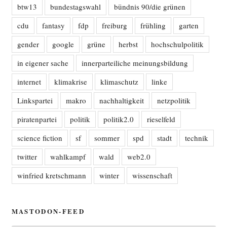
btw13
bundestagswahl
bündnis 90/die grünen
cdu
fantasy
fdp
freiburg
frühling
garten
gender
google
grüne
herbst
hochschulpolitik
in eigener sache
innerparteiliche meinungsbildung
internet
klimakrise
klimaschutz
linke
Linkspartei
makro
nachhaltigkeit
netzpolitik
piratenpartei
politik
politik2.0
rieselfeld
science fiction
sf
sommer
spd
stadt
technik
twitter
wahlkampf
wald
web2.0
winfried kretschmann
winter
wissenschaft
MASTODON-FEED