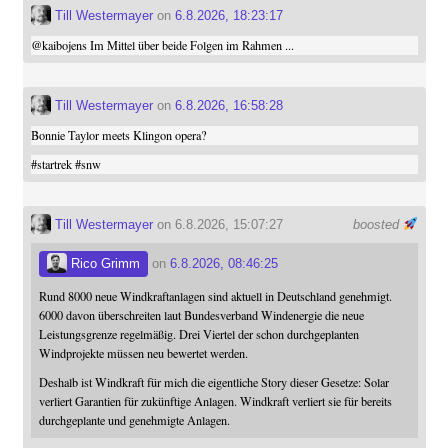
Till Westermayer
on
6.8.2026, 18:23:17
@
kaibojens
Im Mittel über beide Folgen im Rahmen ...
Till Westermayer
on
6.8.2026, 16:58:28
Bonnie Taylor meets Klingon opera?
#
startrek
#
snw
Till Westermayer
on 6.8.2026, 15:07:27
boosted
Rico Grimm
on
6.8.2026, 08:46:25
Rund 8000 neue Windkraftanlagen sind aktuell in Deutschland genehmigt.
6000 davon überschreiten laut Bundesverband Windenergie die neue
Leistungsgrenze regelmäßig. Drei Viertel der schon durchgeplanten
Windprojekte müssen neu bewertet werden.
Deshalb ist Windkraft für mich die eigentliche Story dieser Gesetze: Solar
verliert Garantien für zukünftige Anlagen. Windkraft verliert sie für bereits
durchgeplante und genehmigte Anlagen.