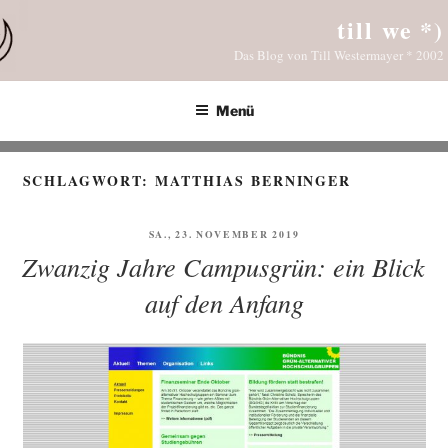
Zum
till we *)
Inhalt
Das Blog von Till Westermayer * 2002
springen
Menü
SCHLAGWORT:
MATTHIAS BERNINGER
VERÖFFENTLICHT
SA., 23. NOVEMBER 2019
AM
Zwanzig Jahre Campusgrün: ein Blick
auf den Anfang