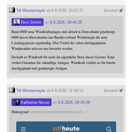
Till Westermayer
on 6.8.2026, 15:07:27
boosted
Rico Grimm
on
6.8.2026, 08:46:25
Rund 8000 neue Windkraftanlagen sind aktuell in Deutschland genehmigt.
6000 davon überschreiten laut Bundesverband Windenergie die neue
Leistungsgrenze regelmäßig. Drei Viertel der schon durchgeplanten
Windprojekte müssen neu bewertet werden.
Deshalb ist Windkraft für mich die eigentliche Story dieser Gesetze: Solar
verliert Garantien für zukünftige Anlagen. Windkraft verliert sie für bereits
durchgeplante und genehmigte Anlagen.
Till Westermayer
on 6.8.2026, 11:34:14
boosted
Katharina Nocun
on
5.8.2026, 08:05:09
Hintergrund:
ZDFHEUTE.DE/POLITIK/DEUTSCHLAN