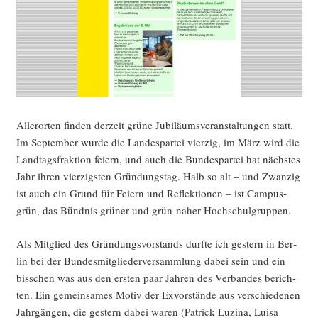
Aller­or­ten fin­den der­zeit grü­ne Jubi­lä­ums­ver­an­stal­tun­gen statt.
Im Sep­tem­ber wur­de die Lan­des­par­tei vier­zig, im März wird die
Land­tags­frak­ti­on fei­ern, und auch die Bun­des­par­tei hat nächs­tes
Jahr ihren vier­zigs­ten Grün­dungs­tag. Halb so alt – und Zwan­zig
ist auch ein Grund für Fei­ern und Reflek­tio­nen – ist Cam­pus­
grün, das Bünd­nis grü­ner und grün-naher Hochschulgruppen.
Als Mit­glied des Grün­dungs­vor­stands durf­te ich ges­tern in Ber­
lin bei der Bun­des­mit­glie­der­ver­samm­lung dabei sein und ein
biss­chen was aus den ers­ten paar Jah­ren des Ver­ban­des berich­
ten. Ein gemein­sa­mes Motiv der Exvor­stän­de aus ver­schie­de­nen
Jahr­gän­gen, die ges­tern dabei waren (Patrick Luzi­na, Lui­sa