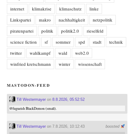
internet
klimakrise
klimaschutz
linke
Linkspartei
makro
nachhaltigkeit
netzpolitik
piratenpartei
politik
politik2.0
rieselfeld
science fiction
sf
sommer
spd
stadt
technik
twitter
wahlkampf
wald
web2.0
winfried kretschmann
winter
wissenschaft
MASTODON-FEED
Till Westermayer
on
8.8.2026, 05:52:52
@
fugueish
BlackDemon (small).
Till Westermayer
on 7.8.2026, 10:12:43
boosted