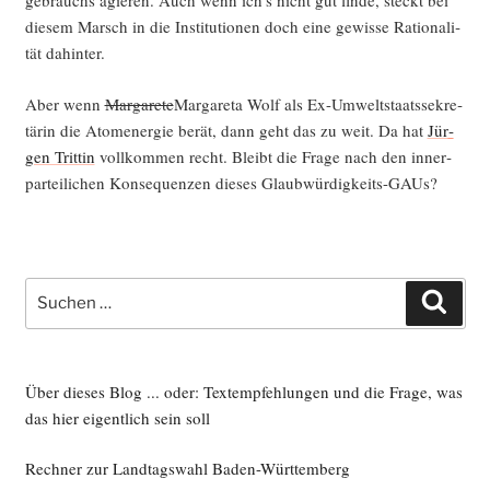
ge­brauchs agie­ren. Auch wenn ich’s nicht gut fin­de, steckt bei
die­sem Marsch in die Insti­tu­tio­nen doch eine gewis­se Ratio­na­li­
tät dahinter.
Aber wenn
Mar­ga­re­te
Mar­ga­re­ta Wolf als Ex-Umwelt­staats­se­kre­
tä­rin die Atom­ener­gie berät, dann geht das zu weit. Da hat
Jür­
gen Trit­tin
voll­kom­men recht. Bleibt die Fra­ge nach den inner­
par­tei­li­chen Kon­se­quen­zen die­ses Glaubwürdigkeits-GAUs?
Suche
Such
nach:
Über dieses Blog ... oder: Textempfehlungen und die Frage, was
das hier eigentlich sein soll
Rechner zur Landtagswahl Baden-Württemberg