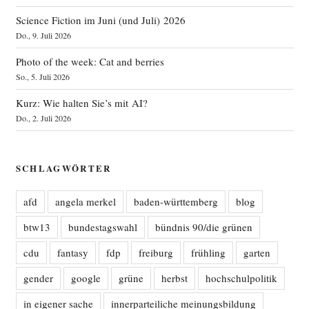
Science Fiction im Juni (und Juli) 2026
Do., 9. Juli 2026
Photo of the week: Cat and berries
So., 5. Juli 2026
Kurz: Wie halten Sie’s mit AI?
Do., 2. Juli 2026
SCHLAGWÖRTER
afd
angela merkel
baden-württemberg
blog
btw13
bundestagswahl
bündnis 90/die grünen
cdu
fantasy
fdp
freiburg
frühling
garten
gender
google
grüne
herbst
hochschulpolitik
in eigener sache
innerparteiliche meinungsbildung