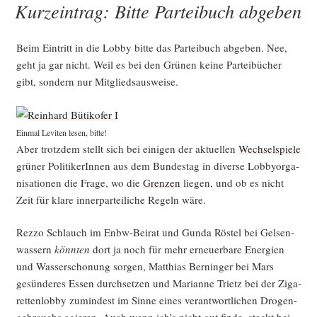
Kurzeintrag: Bitte Parteibuch abgeben
pus­
grün:
ein
Beim Ein­tritt in die Lob­by bit­te das Par­tei­buch abge­ben. Nee,
Blick
geht ja gar nicht. Weil es bei den Grü­nen kei­ne Par­tei­bü­cher
auf
gibt, son­dern nur Mitgliedsausweise.
den
Anfang“
Ein­mal Levi­ten lesen, bitte!
Aber trotz­dem stellt sich bei eini­gen der aktu­el­len
Wech­sel­spie­le
grü­ner Poli­ti­ke­rIn­nen aus dem Bun­des­tag in diver­se Lob­by­or­ga­
ni­sa­tio­nen die Fra­ge, wo die
Gren­zen
lie­gen, und ob es nicht
Zeit für kla­re inner­par­tei­li­che Regeln wäre.
Rez­zo Schlauch im Enbw-Bei­rat und Gun­da Rös­tel bei Gel­sen­
was­sern
könn­ten
dort ja noch für mehr erneu­er­ba­re Ener­gien
und Was­ser­scho­nung sor­gen, Mat­thi­as Ber­nin­ger bei Mars
gesün­de­res Essen durch­set­zen und Mari­an­ne Trietz bei der Ziga­
ret­ten­lob­by zumin­dest im Sin­ne eines ver­ant­wort­li­chen Dro­gen­