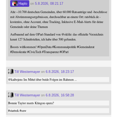
Haplo
on
5.8.2026, 08:21:17
Alle ~10.700 deutschen Gemeinden, über 60.000 Ratsanträge und -beschlüsse
mit Abstimmungsergebnissen, durchsuchbar an einem Ort: ratsblick.de -
kostenlos, ohne Account, ohne Tracking, Inklusive E-Mail-Alerts für deine
Gemeinde oder deine Themen
Aufbauend auf dem OParl-Standard von
@
okfde
: das offizielle Verzeichnis
kennt 127 Schnittstellen, ich habe über 500 gefunden.
Boosts willkommen!
#
OpenData
#
Kommunalpolitik
#
Gemeinderat
#
Demokratie
#
CivicTech
#
Transparenz
#
OParl
Till Westermayer
on
6.8.2026, 18:23:17
@
kaibojens
Im Mittel über beide Folgen im Rahmen ...
Till Westermayer
on
6.8.2026, 16:58:28
Bonnie Taylor meets Klingon opera?
#
startrek
#
snw