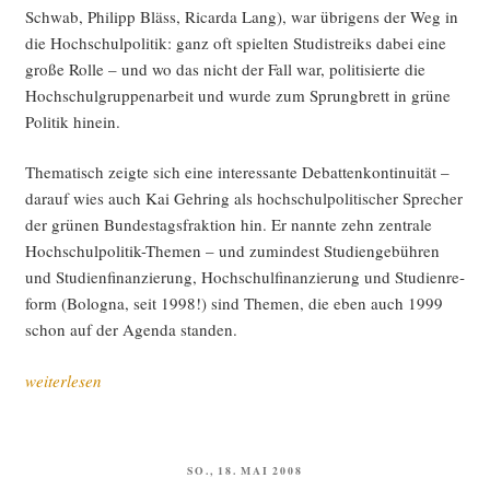
Schwab, Phil­ipp Bläss, Ricar­da Lang), war übri­gens der Weg in
die Hoch­schul­po­li­tik: ganz oft spiel­ten Stu­di­streiks dabei eine
gro­ße Rol­le – und wo das nicht der Fall war, poli­ti­sier­te die
Hoch­schul­grup­pen­ar­beit und wur­de zum Sprung­brett in grü­ne
Poli­tik hinein.
The­ma­tisch zeig­te sich eine inter­es­san­te Debat­ten­kon­ti­nui­tät –
dar­auf wies auch Kai Geh­ring als hoch­schul­po­li­ti­scher Spre­cher
der grü­nen Bun­des­tags­frak­ti­on hin. Er nann­te zehn zen­tra­le
Hoch­schul­po­li­tik-The­men – und zumin­dest Stu­di­en­ge­büh­ren
und Stu­di­en­fi­nan­zie­rung, Hoch­schul­fi­nan­zie­rung und Stu­di­en­re­
form (Bolo­gna, seit 1998!) sind The­men, die eben auch 1999
schon auf der Agen­da standen.
„Zwan­
weiterlesen
zig
Jah­
re
VERÖFFENTLICHT
SO., 18. MAI 2008
Cam­
AM