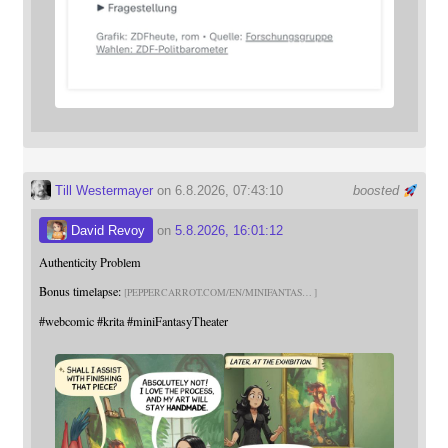
Till Westermayer
on 6.8.2026, 07:43:10
boosted
David Revoy
on
5.8.2026, 16:01:12
Authenticity Problem
Bonus timelapse:
PEPPERCARROT.COM/EN/MINIFANTAS
#
webcomic
#
krita
#
miniFantasyTheater