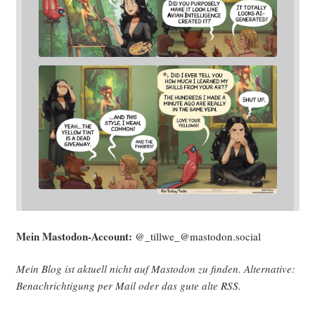
Mein Mast­o­don-Account:
@_tillwe_@mastodon.social
Mein Blog ist aktu­ell nicht auf Mast­o­don zu fin­den. Alter­na­ti­ve:
Benach­rich­ti­gung per Mail oder das gute alte
RSS
.