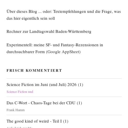
Über dieses Blog ... oder: Textempfehlungen und die Frage, was
das hier eigentlich sein soll
Rechner zur Landtagswahl Baden-Württemberg
Experimentell: meine SF- und Fantasy-Rezensionen in
durchsuchbarer Form
(Google AppSheet)
FRISCH KOMMENTIERT
Science Fiction im Juni (und Juli) 2026
(
1
)
Science Fiction und
Das C-Wort - Chaos-Tage bei der CDU
(
1
)
Frank Hamm
The good kind of weird - Teil I
(
1
)
Aufschrieb zur Me...