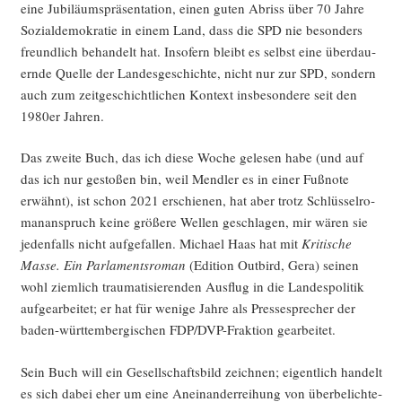
eine Jubi­lä­ums­prä­sen­ta­ti­on, einen guten Abriss über 70 Jah­re
Sozi­al­de­mo­kra­tie in einem Land, dass die SPD nie beson­ders
freund­lich behan­delt hat. Inso­fern bleibt es selbst eine über­dau­
ern­de Quel­le der Lan­des­ge­schich­te, nicht nur zur SPD, son­dern
auch zum zeit­ge­schicht­li­chen Kon­text ins­be­son­de­re seit den
1980er Jahren.
Das zwei­te Buch, das ich die­se Woche gele­sen habe (und auf
das ich nur gesto­ßen bin, weil Mend­ler es in einer Fuß­no­te
erwähnt), ist schon 2021 erschie­nen, hat aber trotz Schlüs­sel­ro­
man­an­spruch kei­ne grö­ße­re Wel­len geschla­gen, mir wären sie
jeden­falls nicht auf­ge­fal­len. Micha­el Haas hat mit
Kri­ti­sche
Mas­se. Ein Par­la­ments­ro­man
(Edi­ti­on Out­bird, Gera) sei­nen
wohl ziem­lich trau­ma­ti­sie­ren­den Aus­flug in die Lan­des­po­li­tik
auf­ge­ar­bei­tet; er hat für weni­ge Jah­re als Pres­se­spre­cher der
baden-würt­tem­ber­gi­schen FDP/DVP-Frak­ti­on gearbeitet.
Sein Buch will ein Gesell­schafts­bild zeich­nen; eigent­lich han­delt
es sich dabei eher um eine Anein­an­der­rei­hung von über­be­lich­te­