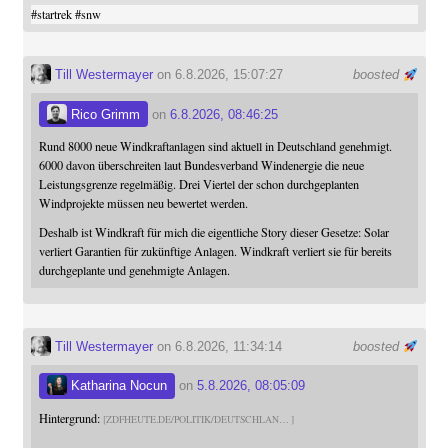
#
startrek
#
snw
Till Westermayer
on 6.8.2026, 15:07:27
boosted
Rico Grimm
on
6.8.2026, 08:46:25
Rund 8000 neue Windkraftanlagen sind aktuell in Deutschland genehmigt.
6000 davon überschreiten laut Bundesverband Windenergie die neue
Leistungsgrenze regelmäßig. Drei Viertel der schon durchgeplanten
Windprojekte müssen neu bewertet werden.
Deshalb ist Windkraft für mich die eigentliche Story dieser Gesetze: Solar
verliert Garantien für zukünftige Anlagen. Windkraft verliert sie für bereits
durchgeplante und genehmigte Anlagen.
Till Westermayer
on 6.8.2026, 11:34:14
boosted
Katharina Nocun
on
5.8.2026, 08:05:09
Hintergrund:
ZDFHEUTE.DE/POLITIK/DEUTSCHLAN