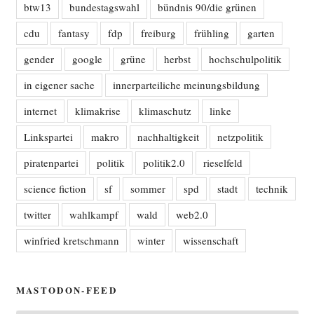
btw13
bundestagswahl
bündnis 90/die grünen
cdu
fantasy
fdp
freiburg
frühling
garten
gender
google
grüne
herbst
hochschulpolitik
in eigener sache
innerparteiliche meinungsbildung
internet
klimakrise
klimaschutz
linke
Linkspartei
makro
nachhaltigkeit
netzpolitik
piratenpartei
politik
politik2.0
rieselfeld
science fiction
sf
sommer
spd
stadt
technik
twitter
wahlkampf
wald
web2.0
winfried kretschmann
winter
wissenschaft
MASTODON-FEED