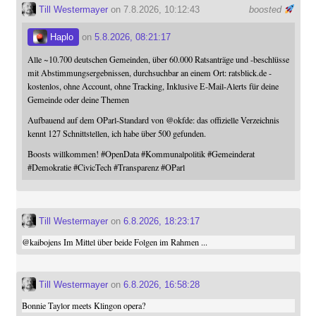
Till Westermayer
on 7.8.2026, 10:12:43
boosted
Haplo
on
5.8.2026, 08:21:17
Alle ~10.700 deutschen Gemeinden, über 60.000 Ratsanträge und -beschlüsse
mit Abstimmungsergebnissen, durchsuchbar an einem Ort: ratsblick.de -
kostenlos, ohne Account, ohne Tracking, Inklusive E-Mail-Alerts für deine
Gemeinde oder deine Themen
Aufbauend auf dem OParl-Standard von
@
okfde
: das offizielle Verzeichnis
kennt 127 Schnittstellen, ich habe über 500 gefunden.
Boosts willkommen!
#
OpenData
#
Kommunalpolitik
#
Gemeinderat
#
Demokratie
#
CivicTech
#
Transparenz
#
OParl
Till Westermayer
on
6.8.2026, 18:23:17
@
kaibojens
Im Mittel über beide Folgen im Rahmen ...
Till Westermayer
on
6.8.2026, 16:58:28
Bonnie Taylor meets Klingon opera?