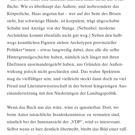
flä­che. Wie es über­haupt das Äuße­re, und ins­be­son­de­re das
Kör­per­li­che, Haas ange­tan hat – wer auf der Sei­te des Bösen
steht, hat schwit­zi­ge Hän­de, ist kor­pu­lent, trägt abge­schab­te
Schu­he und Anzü­ge von der Stan­ge. (Neben­bei: moder­ne
Archi­tek­tur kommt eben­falls nicht gut weg.) Neben den halb­
wegs kennt­li­chen Figu­ren ste­hen Arche­ty­pen pro­vin­zi­el­ler
Politiker*innen – etwas lang­wei­lig dabei, dass alle die sel­be
Hin­ter­grund­ge­schich­te haben, näm­lich sich längst mit ihren
Ehe­frau­en aus­ein­an­der­ge­lebt haben, aus Grün­den der Außen­
wir­kung jedoch nicht geschie­den sind. Das wah­re Spek­trum
mag da viel­fäl­ti­ger sein, und viel­leicht steckt dann doch zu viel
Freud und Lite­ra­tur­wis­sen­schaft in der betont fein­geis­ti­gen Aus­
ein­an­der­set­zung mit den Nie­de­run­gen der Landtagspolitik.
Wenn das Buch nur das wäre, wäre es igno­rier­bar. Dort, wo
beim Autor tat­säch­li­che Insi­der­kennt­nis­se zu ver­mu­ten sind,
näm­lich bei der Innen­an­sicht der „VDP“, wird es inter­es­sant.
Selbst wenn er hier deut­lich über­treibt, bleibt das Bild einer raff­