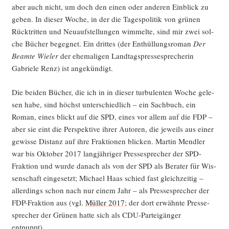
aber auch nicht, um doch den einen oder ande­ren Ein­blick zu
geben. In die­ser Woche, in der die Tages­po­li­tik von grü­nen
Rück­trit­ten und Neu­auf­stel­lun­gen wim­mel­te, sind mir zwei sol­
che Bücher begeg­net. Ein drit­tes (der Ent­hül­lungs­ro­man
Der
Beam­te Wie­ler
der ehe­ma­li­gen Land­tags­pres­se­spre­che­rin
Gabrie­le Renz) ist angekündigt.
Die bei­den Bücher, die ich in in die­ser tur­bu­len­ten Woche gele­
sen habe, sind höchst unter­schied­lich – ein Sach­buch, ein
Roman, eines blickt auf die SPD, eines vor allem auf die FDP –
aber sie eint die Per­spek­ti­ve ihrer Autoren, die jeweils aus einer
gewis­se Distanz auf ihre Frak­tio­nen bli­cken. Mar­tin Mend­ler
war bis Okto­ber 2017 lang­jäh­ri­ger Pres­se­spre­cher der SPD-
Frak­ti­on und wur­de danach als von der SPD als Bera­ter für Wis­
sen­schaft ein­ge­setzt; Micha­el Haas schied fast gleich­zei­tig –
aller­dings schon nach nur einem Jahr – als Pres­se­spre­cher der
FDP-Frak­ti­on aus (vgl.
Mül­ler 2017
; der dort erwähn­te Pres­se­
spre­cher der Grü­nen hat­te sich als CDU-Par­tei­gän­ger
entpuppt).