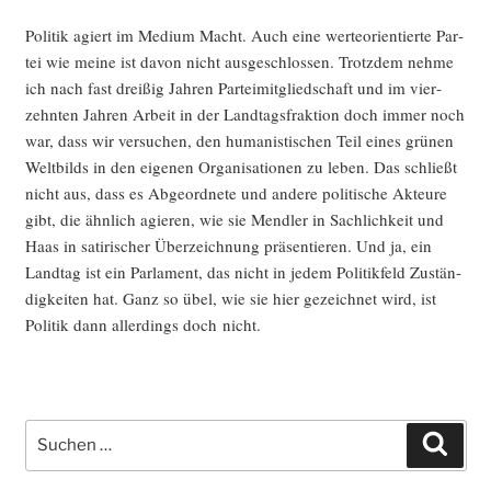
Poli­tik agiert im Medi­um Macht. Auch eine wer­te­ori­en­tier­te Par­
tei wie mei­ne ist davon nicht aus­ge­schlos­sen. Trotz­dem neh­me
ich nach fast drei­ßig Jah­ren Par­tei­mit­glied­schaft und im vier­
zehn­ten Jah­ren Arbeit in der Land­tags­frak­ti­on doch immer noch
war, dass wir ver­su­chen, den huma­nis­ti­schen Teil eines grü­nen
Welt­bilds in den eige­nen Orga­ni­sa­tio­nen zu leben. Das schließt
nicht aus, dass es Abge­ord­ne­te und ande­re poli­ti­sche Akteu­re
gibt, die ähn­lich agie­ren, wie sie Mend­ler in Sach­lich­keit und
Haas in sati­ri­scher Über­zeich­nung prä­sen­tie­ren. Und ja, ein
Land­tag ist ein Par­la­ment, das nicht in jedem Poli­tik­feld Zustän­
dig­kei­ten hat. Ganz so übel, wie sie hier gezeich­net wird, ist
Poli­tik dann aller­dings doch nicht.
Suche
Such
nach: