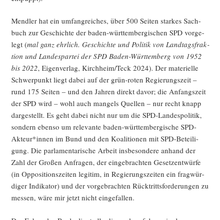
Mend­ler hat ein umfang­rei­ches, über 500 Sei­ten star­kes Sach­
buch zur Geschich­te der baden-würt­tem­ber­gi­schen SPD vor­ge­
legt (
mal ganz ehr­lich. Geschich­te und Poli­tik von Land­tags­frak­
ti­on und Lan­des­par­tei der SPD Baden-Würt­tem­berg von 1952
bis 2022
, Eigen­ver­lag, Kirchheim/Teck 2024). Der mate­ri­el­le
Schwer­punkt liegt dabei auf der grün-roten Regie­rungs­zeit –
rund 175 Sei­ten – und den Jah­ren direkt davor; die Anfangs­zeit
der SPD wird – wohl auch man­gels Quel­len – nur recht knapp
dar­ge­stellt. Es geht dabei nicht nur um die SPD-Lan­des­po­li­tik,
son­dern eben­so um rele­van­te baden-würt­tem­ber­gi­sche SPD-
Akteur*innen im Bund und den Koali­tio­nen mit SPD-Betei­li­
gung. Die par­la­men­ta­ri­sche Arbeit ins­be­son­de­re anhand der
Zahl der Gro­ßen Anfra­gen, der ein­ge­brach­ten Gesetz­ent­wür­fe
(in Oppo­si­ti­ons­zei­ten legi­tim, in Regie­rungs­zei­ten ein frag­wür­
di­ger Indi­ka­tor) und der vor­ge­brach­ten Rück­tritts­for­de­run­gen zu
mes­sen, wäre mir jetzt nicht eingefallen.