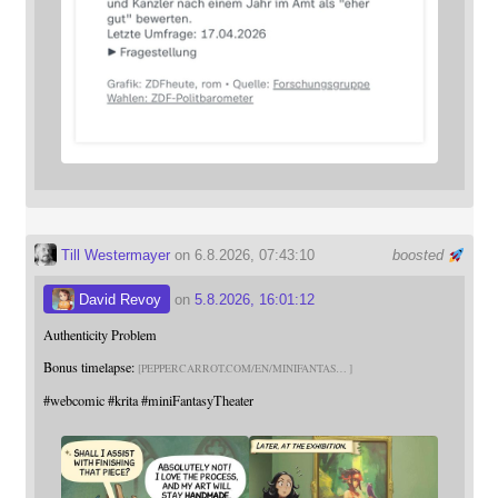
Till Westermayer
on 6.8.2026, 07:43:10
boosted
David Revoy
on
5.8.2026, 16:01:12
Authenticity Problem
Bonus timelapse:
PEPPERCARROT.COM/EN/MINIFANTAS
#
webcomic
#
krita
#
miniFantasyTheater