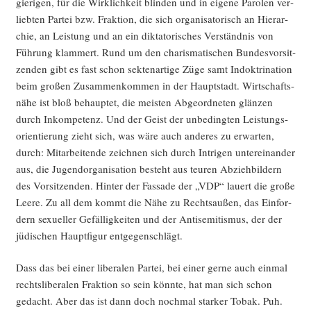
gie­ri­gen, für die Wirk­lich­keit blin­den und in eige­ne Paro­len ver­
lieb­ten Par­tei bzw. Frak­ti­on, die sich orga­ni­sa­to­risch an Hier­ar­
chie, an Leis­tung und an ein dik­ta­to­ri­sches Ver­ständ­nis von
Füh­rung klam­mert. Rund um den cha­ris­ma­ti­schen Bun­des­vor­sit­
zen­den gibt es fast schon sek­ten­ar­ti­ge Züge samt Indok­tri­na­ti­on
beim gro­ßen Zusam­men­kom­men in der Haupt­stadt. Wirt­schafts­
nä­he ist bloß behaup­tet, die meis­ten Abge­ord­ne­ten glän­zen
durch Inkom­pe­tenz. Und der Geist der unbe­ding­ten Leis­tungs­
ori­en­tie­rung zieht sich, was wäre auch ande­res zu erwar­ten,
durch: Mit­ar­bei­ten­de zeich­nen sich durch Intri­gen unter­ein­an­der
aus, die Jugend­or­ga­ni­sa­ti­on besteht aus teu­ren Abzieh­bil­dern
des Vor­sit­zen­den. Hin­ter der Fas­sa­de der „VDP“ lau­ert die gro­ße
Lee­re. Zu all dem kommt die Nähe zu Rechts­au­ßen, das Ein­for­
dern sexu­el­ler Gefäl­lig­kei­ten und der Anti­se­mi­tis­mus, der der
jüdi­schen Haupt­fi­gur entgegenschlägt.
Dass das bei einer libe­ra­len Par­tei, bei einer ger­ne auch ein­mal
rechts­li­be­ra­len Frak­ti­on so sein könn­te, hat man sich schon
gedacht. Aber das ist dann doch noch­mal star­ker Tobak. Puh.