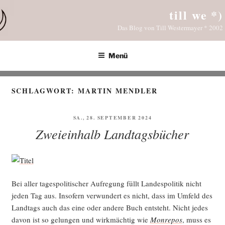
Zum
till we *)
Inhalt
Das Blog von Till Westermayer * 2002
springen
Menü
SCHLAGWORT:
MARTIN MENDLER
VERÖFFENTLICHT
SA., 28. SEPTEMBER 2024
AM
Zweieinhalb Landtagsbücher
Bei aller tages­po­li­ti­scher Auf­re­gung füllt Lan­des­po­li­tik nicht
jeden Tag aus. Inso­fern ver­wun­dert es nicht, dass im Umfeld des
Land­tags auch das eine oder ande­re Buch ent­steht. Nicht jedes
davon ist so gelun­gen und wirk­mäch­tig wie
Mon­r­epos
, muss es