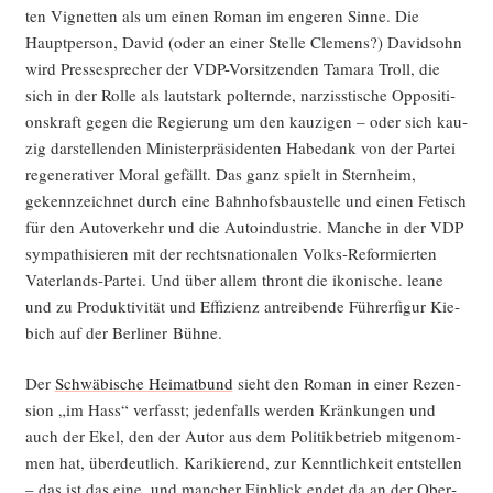
ten Vignet­ten als um einen Roman im enge­ren Sin­ne. Die
Haupt­per­son, David (oder an einer Stel­le Cle­mens?) David­sohn
wird Pres­se­spre­cher der VDP-Vor­sit­zen­den Tama­ra Troll, die
sich in der Rol­le als laut­stark pol­tern­de, nar­ziss­ti­sche Oppo­si­ti­
ons­kraft gegen die Regie­rung um den kau­zi­gen – oder sich kau­
zig dar­stel­len­den Minis­ter­prä­si­den­ten Habe­dank von der Par­tei
rege­ne­ra­ti­ver Moral gefällt. Das ganz spielt in Stern­heim,
gekenn­zeich­net durch eine Bahn­hofs­bau­stel­le und einen Fetisch
für den Auto­ver­kehr und die Auto­in­dus­trie. Man­che in der VDP
sym­pa­thi­sie­ren mit der rechts­na­tio­na­len Volks-Refor­mier­ten
Vater­lands-Par­tei. Und über allem thront die iko­ni­sche. lea­ne
und zu Pro­duk­ti­vi­tät und Effi­zi­enz antrei­ben­de Füh­rer­fi­gur Kie­
bich auf der Ber­li­ner Bühne.
Der
Schwä­bi­sche Hei­mat­bund
sieht den Roman in einer Rezen­
si­on „im Hass“ ver­fasst; jeden­falls wer­den Krän­kun­gen und
auch der Ekel, den der Autor aus dem Poli­tik­be­trieb mit­ge­nom­
men hat, über­deut­lich. Kari­kie­rend, zur Kennt­lich­keit ent­stel­len
– das ist das eine, und man­cher Ein­blick endet da an der Ober­