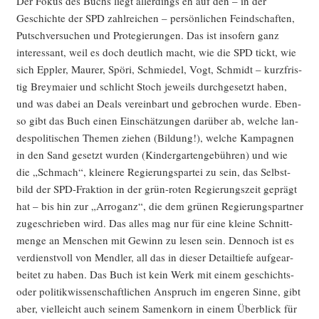
Der Fokus des Buchs liegt aller­dings eh auf den – in der
Geschich­te der SPD zahl­rei­chen – per­sön­li­chen Feind­schaf­ten,
Putsch­ver­su­chen und Pro­te­gie­run­gen. Das ist inso­fern ganz
inter­es­sant, weil es doch deut­lich macht, wie die SPD tickt, wie
sich Epp­ler, Mau­rer, Spö­ri, Schmie­del, Vogt, Schmidt – kurz­fris­
tig Brey­mai­er und schlicht Stoch jeweils durch­ge­setzt haben,
und was dabei an Deals ver­ein­bart und gebro­chen wur­de. Eben­
so gibt das Buch einen Ein­schät­zun­gen dar­über ab, wel­che lan­
des­po­li­ti­schen The­men zie­hen (Bil­dung!), wel­che Kam­pa­gnen
in den Sand gesetzt wur­den (Kin­der­gar­ten­ge­büh­ren) und wie
die „Schmach“, klei­ne­re Regie­rungs­par­tei zu sein, das Selbst­
bild der SPD-Frak­ti­on in der grün-roten Regie­rungs­zeit geprägt
hat – bis hin zur „Arro­ganz“, die dem grü­nen Regie­rungs­part­ner
zuge­schrie­ben wird. Das alles mag nur für eine klei­ne Schnitt­
men­ge an Men­schen mit Gewinn zu lesen sein. Den­noch ist es
ver­dienst­voll von Mend­ler, all das in die­ser Detail­tie­fe auf­ge­ar­
bei­tet zu haben. Das Buch ist kein Werk mit einem geschichts-
oder poli­tik­wis­sen­schaft­li­chen Anspruch im enge­ren Sin­ne, gibt
aber, viel­leicht auch sei­nem Samen­korn in einem Über­blick für