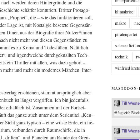
innerparteili
nach wer­den deren Hin­ter­grün­de und die
eschich­te schär­fer kon­tu­riert. Drit­ter Prot­ago­
klimakrise
tanz „Pro­phet“, die – wie das funk­tio­nie­ren soll,
makro
nac
 der Lage ist, mit Nost­al­gie besetz­te Gegen­stän­
­gen Diner, aus der Bio­gra­fie ihrer Nutzer*innen
piratenpartei
 danach nicht mehr von die­sen Gegen­stän­den zu
science fictio
ommt es zu Koma und Todes­fäl­len. Natür­lich
het“, und irgend­wel­che durch­ge­knall­ten Tech-
technik
tw
seits ein Thril­ler mit allen, was dazu gehört –
winfried kre
nn mehr und mehr ein moder­nes Mär­chen. Inter­
MASTODON-
st­ver­lag erschie­nen, stammt ursprüng­lich aber
buch ist längst ver­grif­fen. Ich bin jeden­falls
Till West
er erhält­lich ist. Zusam­men mit der Fort­set­
@
fugueish
Black
uft das gan­ze auch unter dem Seri­en­ti­tel „Ken­
­ger Sicht ganz typisch – eine wüs­te Erde, ein fie­
mpe­ri­um, ver­bun­den durch Raum­schif­fe, die in
Till West
d „drif­ten“, und Pla­ne­ten am Ran­de der Gren­