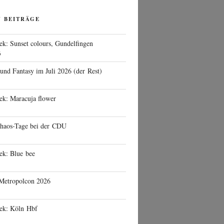
N BEITRÄGE
ek: Sunset colours, Gundelfingen
6
 und Fantasy im Juli 2026 (der Rest)
ek: Maracuja flower
haos-Tage bei der CDU
ek: Blue bee
 Metropolcon 2026
eek: Köln Hbf