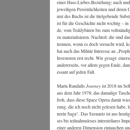
einer Hass-Lie­bes-Bezie­hung; nach und 
jewei­li­gen Per­sön­lich­kei­ten und deren G
nist des Buchs ist die titel­ge­ben­de Sub­s
ist für die Geschich­te nicht wich­tig – in
de, vom Ted­dy­bä­ren bis zum voll­stän­di
zu mate­ria­li­sie­ren. Nach­teil: die sind
tren­nen, wenn es doch ver­sucht wird, k
hat auch das Mili­tär Inter­es­se an „Pro­p
Inves­to­ren erst recht. Wie gesagt: einer­
ande­rer­seits, vor allem gegen Ende, da
es­sant auf jeden Fall.
Mar­ta Rand­alls
Jour­ney
ist 2018 im Selb
aus dem Jahr 1978; das dama­li­ge Taschen­
froh, dass die­se Space Ope­ra damit wie­d
zung, die ich noch nicht gele­sen habe, lä
ne­rin Saga“. Das Sze­na­rio ist aus heu­ti
ses bis teil­nahms­lo­ses inter­stel­la­res I
einer ande­ren Dimen­si­on ein­tau­chen un