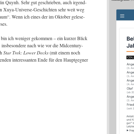
l­lin Quynh. Sehr gut geschrie­ben, auch irgend­
en Xuya-Uni­ver­se-Geschich­ten sehr weit weg
aum“. Wenn ich eines der im Okto­ber gele­se­
ses.
bin ich weni­ger gekom­men – ein kur­zer Blick
ins­be­son­de­re nach wie vor die Mid­cen­tu­ry-
ich
Star Trek: Lower Decks
(mit einem noch
ten­den inter­es­san­ten Ende für den Haupt­geg­ner