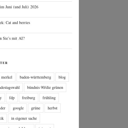
 im Juni (und Juli) 2026
ek: Cat and berries
n Sie’s mit AI?
TER
a merkel
baden-württemberg
blog
ndestagswahl
bündnis 90/die grünen
sy
fdp
freiburg
frühling
nder
google
grüne
herbst
tik
in eigener sache