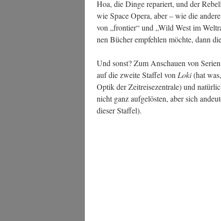
Hoa, die Din­ge repa­riert, und der Rebe
wie Space Ope­ra, aber – wie die ande­r
von „fron­tier“ und „Wild West im Welt­r
nen Bücher emp­feh­len möch­te, dann die
Und sonst? Zum Anschau­en von Seri­en 
auf die zwei­te Staf­fel von
Loki
(hat was, 
Optik der Zeit­rei­se­zen­tra­le) und natür­l
nicht ganz auf­ge­lös­ten, aber sich andeu­
die­ser Staffel).