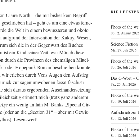
 zu lesen.
DIE LETZTE
n Clai­re North – die mir bis­her kein Begriff
 geschrie­ben hat – geht es um eine etwas fer­ne­
Photo of the we
de die Welt in einem bewuss­te­ren und öko­lo­
So., 2. August 202
h auf­grund der Inter­ven­ti­on der Kakuy, Wesen,
Science Fiction
er­um sich die in der Gegen­wart des Buches
Mi., 29. Juli 2026
Ven ist ein Kind sei­ner Zeit, war Mönch die­ser
­on durch die Pro­vin­zen des ehe­ma­li­gen Mit­tel­
Photo of the we
punk- oder Hope­punk-Roman beschrei­ben könn­te,
So., 26. Juli 2026
 wir erle­ben durch Vens Augen den Auf­stieg
Das C‑Wort – C
 zurück zur sagen­um­wo­be­nen fos­sil-faschis­ti­
Sa., 25. Juli 2026
sich dar­aus erge­ben­den Aus­ein­an­der­set­zung
Photo of the we
Gleich­zei­tig erin­nert mich (trotz ganz ande­rem
So., 19. Juli 2026
 Age
ein wenig an Iain M. Banks „Spe­cial Cir­
tu­re (oder an die „Sec­tion 31“ – aber mit Gewis­
Aufschrieb zur
So., 12. Juli 2026
Mythos). Lesenswert!
Photo of the w
So., 12. Juli 2026