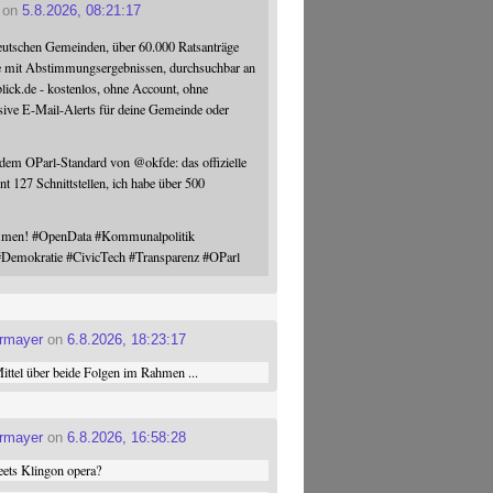
on
5.8.2026, 08:21:17
eutschen Gemeinden, über 60.000 Ratsanträge
e mit Abstimmungsergebnissen, durchsuchbar an
blick.de - kostenlos, ohne Account, ohne
sive E-Mail-Alerts für deine Gemeinde oder
 dem OParl-Standard von
@
okfde
: das offizielle
nt 127 Schnittstellen, ich habe über 500
ommen!
#
OpenData
#
Kommunalpolitik
#
Demokratie
#
CivicTech
#
Transparenz
#
OParl
ermayer
on
6.8.2026, 18:23:17
ttel über beide Folgen im Rahmen ...
ermayer
on
6.8.2026, 16:58:28
ets Klingon opera?