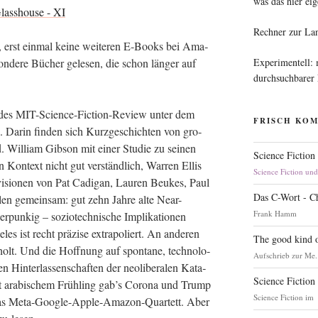
was das hier eig
Rechner zur La
, erst ein­mal kei­ne wei­te­ren E‑Books bei Ama­
Experimentell:
on­de­re Bücher gele­sen, die schon län­ger auf
durchsuchbarer
e des MIT-Sci­ence-Fic­tion-Review unter dem
FRISCH KO
n. Dar­in fin­den sich Kurz­ge­schich­ten von gro­
l­liam Gib­son mit einer Stu­die zu sei­nen
Science Fiction
Kon­text nicht gut ver­ständ­lich, War­ren Ellis
Science Fiction un
vi­sio­nen von Pat Cadi­gan, Lau­ren Beu­kes, Paul
Das C-Wort - C
len gemein­sam: gut zehn Jah­re alte Near-
Frank Hamm
pun­kig – sozio­tech­ni­sche Impli­ka­tio­nen
les ist recht prä­zi­se extra­po­liert. An ande­ren
The good kind o
­holt. Und die Hoff­nung auf spon­ta­ne, tech­no­lo­
Aufschrieb zur Me.
 den Hin­ter­las­sen­schaf­ten der neo­li­be­ra­len Kata­
Science Fiction
att ara­bi­schem Früh­ling gab’s Coro­na und Trump
Science Fiction im
 das Meta-Goog­le-Apple-Ama­zon-Quar­tett. Aber