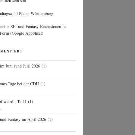
entlich sein soll
ndtagswahl Baden-Württemberg
 meine SF- und Fantasy-Rezensionen in
 Form
(Google AppSheet)
MMENTIERT
 im Juni (und Juli) 2026
(
1
)
d
haos-Tage bei der CDU
(
1
)
f weird - Teil I
(
1
)
..
 und Fantasy im April 2026
(
1
)