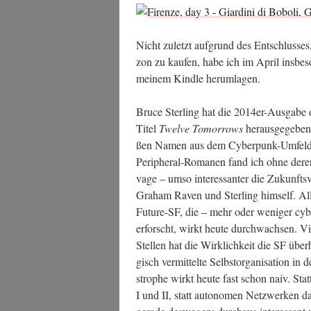
Nicht zuletzt auf­grund des Ent­schlus­ses
zon zu kau­fen, habe ich im April ins­be­s
mei­nem Kind­le herumlagen.
Bruce Ster­ling hat die 2014er-Aus­ga­b
Titel
Twel­ve Tomor­rows
her­aus­ge­ge­be
ßen Namen aus dem Cyber­punk-Umfeld. Wi
Peri­phe­ral-Roma­nen fand ich ohne deren 
vage – umso inter­es­san­ter die Zukunfts­
Gra­ham Raven und Ster­ling hims­elf. Al
Future-SF, die – mehr oder weni­ger cyber­
erforscht, wirkt heu­te durch­wach­sen. Vie­
Stel­len hat die Wirk­lich­keit die SF über
gisch ver­mit­tel­te Selbst­or­ga­ni­sa­ti­on in
stro­phe wirkt heu­te fast schon naiv. St
I und II, statt auto­no­men Netz­wer­ken