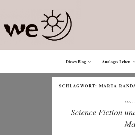
Zum
Inhalt
springen
Dieses Blog
Analoges Leben
SCHLAGWORT:
MARTA RAND
VER
SO.,
AM
Science Fiction un
Ma