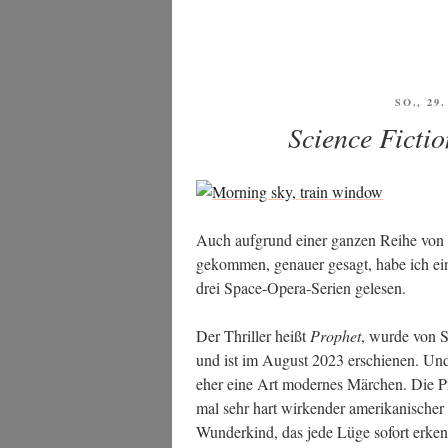
ence
Fic­
tion
und
Fan­
VERÖFF
SO., 29
AM
ta­
Science Ficti
sy
im
April
(und
Auch auf­grund einer gan­zen Rei­he von
Mai) 2025“
gekom­men, genau­er gesagt, habe ich ei
drei Space-Ope­ra-Seri­en gelesen.
Der Thril­ler heißt
Pro­phet
, wur­de von 
und ist im August 2023 erschie­nen. Und vi
eher eine Art moder­nes Mär­chen. Die Pro
mal sehr hart wir­ken­der ame­ri­ka­ni­sche
Wun­der­kind, das jede Lüge sofort erken