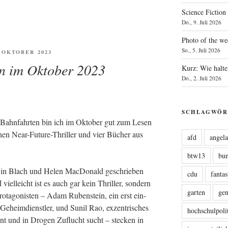
Science Fiction
Do., 9. Juli 2026
Photo of the we
So., 5. Juli 2026
ENTLICHT
. OKTOBER 2023
on im Oktober 2023
Kurz: Wie halte
Do., 2. Juli 2026
SCHLAGWÖR
 Bahn­fahr­ten bin ich im Okto­ber gut zum Lesen
nen Near-Future-Thril­ler und vier Bücher aus
afd
angel
btw13
bu
Sin Blach und Helen Mac­Do­nald geschrie­ben
cdu
fanta
el­leicht ist es auch gar kein Thril­ler, son­dern
garten
ge
t­ago­nis­ten – Adam Ruben­stein, ein erst ein­
r Geheim­dienst­ler, und Sunil Rao, exzen­tri­sches
hochschulpoli
nt und in Dro­gen Zuflucht sucht – ste­cken in