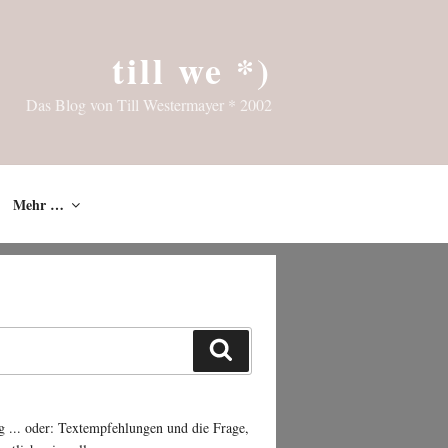
till we *)
Das Blog von Till Westermayer * 2002
Mehr …
Suchen
g ... oder: Textempfehlungen und die Frage,