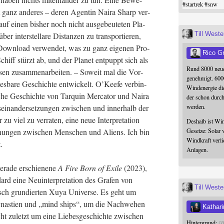
#
startrek
#
snw
et ganz ande­res – deren Agen­tin Nai­ra Sharp ver­
 auf einen bis­her noch nicht aus­ge­beu­te­ten Pla­
Till West
 inter­stel­la­re Distan­zen zu trans­por­tie­ren,
Down­load ver­wen­det, was zu ganz eige­nen Pro­
Rico G
chiff stürzt ab, und der Pla­net ent­puppt sich als
Rund 8000 neue
­sen zusam­men­ar­bei­ten. – Soweit mal die Vor­
genehmigt. 600
es­ba­re Geschich­te ent­wi­ckelt. O’Kee­fe ver­bin­
Windenergie die
­che Geschich­te von Tar­quin Mer­ca­tor und Nai­ra
der schon durc
­ein­an­der­set­zun­gen zwi­schen und inner­halb der
werden.
zu viel zu ver­ra­ten, eine neue Inter­pre­ta­ti­on
Deshalb ist Win
nun­gen zwi­schen Men­schen und Ali­ens. Ich bin
Gesetze: Solar 
Windkraft verli
.
Anlagen.
era­de erschie­ne­ne
A Fire Born of Exi­le
(2023),
d eine Neu­in­ter­pre­ta­ti­on des Gra­fen von
Till West
isch grun­dier­ten Xuya Uni­ver­se. Es geht um
dy­nas­tien und „mind ships“, um die Nach­we­hen
Kathari
icht zuletzt um eine Lie­bes­ge­schich­te zwi­schen
Hintergrund:
Z