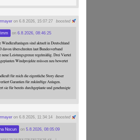
ermayer
on 6.8.2026, 15:07:27
boosted
rimm
on
6.8.2026, 08:46:25
 Windkraftanlagen sind aktuell in Deutschland
0 davon überschreiten laut Bundesverband
 neue Leistungsgrenze regelmäßig. Drei Viertel
hgeplanten Windprojekte müssen neu bewertet
dkraft für mich die eigentliche Story dieser
verliert Garantien für zukünftige Anlagen.
ert sie für bereits durchgeplante und genehmigte
ermayer
on 6.8.2026, 11:34:14
boosted
na Nocun
on
5.8.2026, 08:05:09
DFHEUTE.DE/POLITIK/DEUTSCHLAN