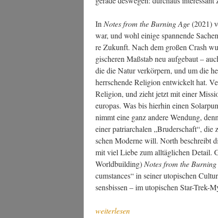
gera­de des­we­gen: durch­aus inter­es­sant
In
Notes from the Bur­ning Age
(2021) vo
war, und wohl eini­ge span­nen­de Sachen
re Zukunft. Nach dem gro­ßen Crash wur­
gi­sche­ren Maß­stab neu auf­ge­baut – auc
die die Natur ver­kör­pern, und um die h
herr­schen­de Reli­gi­on ent­wi­ckelt hat. 
Reli­gi­on, und zieht jetzt mit einer Mis­si
eu­ro­pas. Was bis hier­hin einen Solar­
nimmt eine ganz ande­re Wen­dung, denn
einer patri­ar­cha­len „Bru­der­schaft“, die
schen Moder­ne will. North beschreibt die 
mit viel Lie­be zum all­täg­li­chen Detail. 
World­buil­ding)
Notes from the Bur­ning
cum­s­tances“ in sei­ner uto­pi­schen Cul­
sens­bis­sen – im uto­pi­schen Star-Trek-
„Sci­
weiterlesen