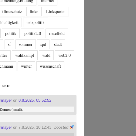
che meinungsbildung
internet
klimaschutz
linke
Linkspartei
hhaltigkeit
netzpolitik
politik
politik2.0
rieselfeld
n
sf
sommer
spd
stadt
itter
wahlkampf
wald
web2.0
tschmann
winter
wissenschaft
FEED
ermayer
on
8.8.2026, 05:52:52
Demon (small).
ermayer
on 7.8.2026, 10:12:43
boosted