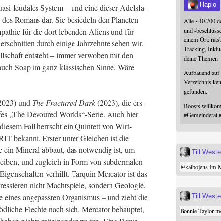
Haplo
ua­si-feu­da­les Sys­tem – und eine die­ser Adels­fa­
us des Romans dar. Sie besie­deln den Pla­ne­ten
Alle ~10.700 d
und -beschlüss
a­thie für die dort leben­den Ali­ens und für
einem Ort: rats
er­schnit­ten durch eini­ge Jahr­zehn­te sehen wir,
Tracking, Inklu
l­schaft ent­steht – immer ver­wo­ben mit den
deine Themen
 auch Soap im ganz klas­si­schen Sin­ne. Wäre
Aufbauend auf
Verzeichnis ken
gefunden.
2023) und
The Frac­tu­red Dark
(2023), die ers­
Boosts willk
fes „The Devou­red Worlds“-Serie. Auch hier
#
Gemeinderat
die­sem Fall herrscht ein Quin­tett von Wirt­
IT bekannt. Ers­ter unter Glei­chen ist die
 ein Mine­ral abbaut, das not­wen­dig ist, um
Till West
rei­ben, und zugleich in Form von sub­der­ma­len
@
kaibojens
Im Mi
gen­schaf­ten ver­hilft. Tar­quin Mer­ca­tor ist das
­es­sie­ren nicht Macht­spie­le, son­dern Geo­lo­gie.
e eines ange­pass­ten Orga­nis­mus – und zieht die
Till West
öd­li­che Flech­te nach sich. Mer­ca­tor behaup­tet,
Bonnie Taylor me
ll haben nichts mit­ein­an­der zu tun. Eine Bewe­