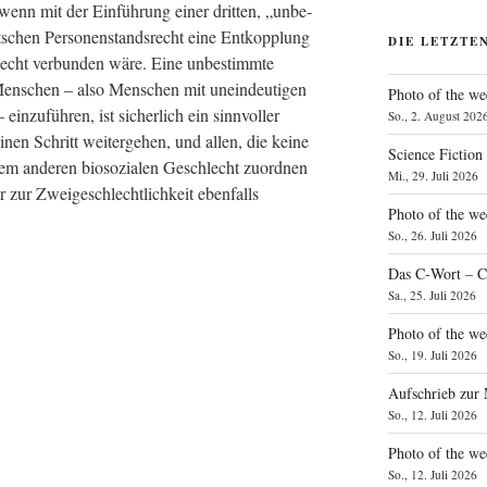
s, wenn mit der Ein­füh­rung einer drit­ten, „unbe­
­schen Per­so­nen­stands­recht eine Ent­kopp­lung
DIE LETZTE
echt ver­bun­den wäre. Eine unbe­stimm­te
le Men­schen – also Men­schen mit unein­deu­ti­gen
Photo of the we
n­zu­füh­ren, ist sicher­lich ein sinn­vol­ler
So., 2. August 202
en Schritt wei­ter­ge­hen, und allen, die kei­ne
Science Fiction
 ande­ren bio­so­zia­len Geschlecht zuord­nen
Mi., 29. Juli 2026
r zur Zwei­ge­schlecht­lich­keit eben­falls
Photo of the we
So., 26. Juli 2026
Das C‑Wort – C
Sa., 25. Juli 2026
Photo of the we
So., 19. Juli 2026
Aufschrieb zur
So., 12. Juli 2026
Photo of the w
So., 12. Juli 2026