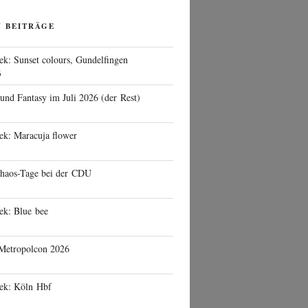
N BEITRÄGE
ek: Sunset colours, Gundelfingen
6
 und Fantasy im Juli 2026 (der Rest)
ek: Maracuja flower
haos-Tage bei der CDU
ek: Blue bee
 Metropolcon 2026
eek: Köln Hbf