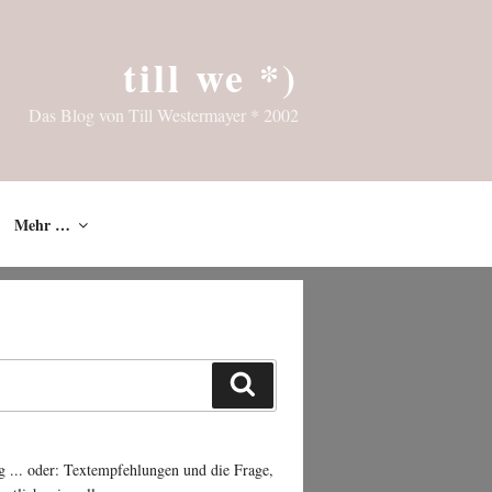
till we *)
Das Blog von Till Westermayer * 2002
Mehr …
Suchen
g ... oder: Textempfehlungen und die Frage,