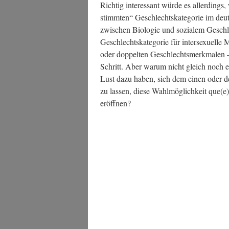
Rich­tig inter­es­sant wür­de es aller­ding
stimm­ten“ Geschlechts­ka­te­go­rie im deut
zwi­schen Bio­lo­gie und sozia­lem Geschl
Geschlechts­ka­te­go­rie für inter­se­xu­el­
oder dop­pel­ten Geschlechts­merk­ma­len – ei
Schritt. Aber war­um nicht gleich noch ein
Lust dazu haben, sich dem einen oder dem
zu las­sen, die­se Wahl­mög­lich­keit que(e)
eröffnen?