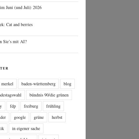
 im Juni (und Juli) 2026
ek: Cat and berries
n Sie’s mit AI?
TER
a merkel
baden-württemberg
blog
ndestagswahl
bündnis 90/die grünen
sy
fdp
freiburg
frühling
nder
google
grüne
herbst
tik
in eigener sache