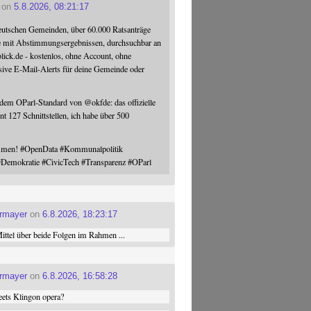
on
5.8.2026, 08:21:17
eutschen Gemeinden, über 60.000 Ratsanträge
e mit Abstimmungsergebnissen, durchsuchbar an
blick.de - kostenlos, ohne Account, ohne
sive E-Mail-Alerts für deine Gemeinde oder
 dem OParl-Standard von
@
okfde
: das offizielle
nt 127 Schnittstellen, ich habe über 500
ommen!
#
OpenData
#
Kommunalpolitik
#
Demokratie
#
CivicTech
#
Transparenz
#
OParl
ermayer
on
6.8.2026, 18:23:17
ttel über beide Folgen im Rahmen ...
ermayer
on
6.8.2026, 16:58:28
ets Klingon opera?