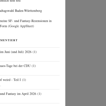
entlich sein soll
ndtagswahl Baden-Württemberg
 meine SF- und Fantasy-Rezensionen in
 Form
(Google AppSheet)
MMENTIERT
 im Juni (und Juli) 2026
(
1
)
d
haos-Tage bei der CDU
(
1
)
f weird - Teil I
(
1
)
..
 und Fantasy im April 2026
(
1
)