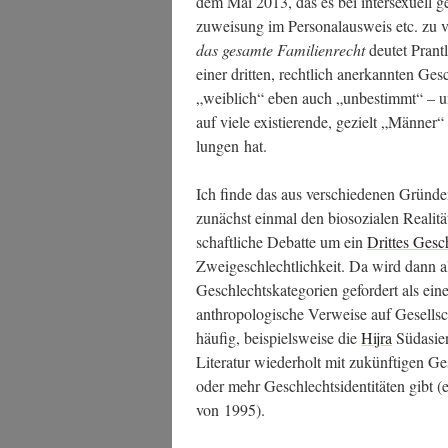
dem Mai 2013, das es bei inter­se­xu­ell g
zu­wei­sung im Per­so­nal­aus­weis etc. zu 
das gesam­te Fami­li­en­recht
deu­tet Prantl
einer drit­ten, recht­lich aner­kann­ten G
„weib­lich“ eben auch „unbe­stimmt“ – u
auf vie­le exis­tie­ren­de, gezielt „Män­ne
lun­gen hat.
Ich fin­de das aus ver­schie­de­nen Grün­d
zunächst ein­mal den bio­so­zia­len Rea­li­
schaft­li­che Debat­te um ein
Drit­tes Gesc
Zwei­ge­schlecht­lich­keit. Da wird dann al
Geschlechts­ka­te­go­rien gefor­dert als eine
anthro­po­lo­gi­sche Ver­wei­se auf Gesell­s
häu­fig, bei­spiels­wei­se die
Hijra
Süd­asi­e
Lite­ra­tur wie­der­holt mit zukünf­ti­gen Ge
oder mehr Geschlechts­iden­ti­tä­ten gi
von 1995).