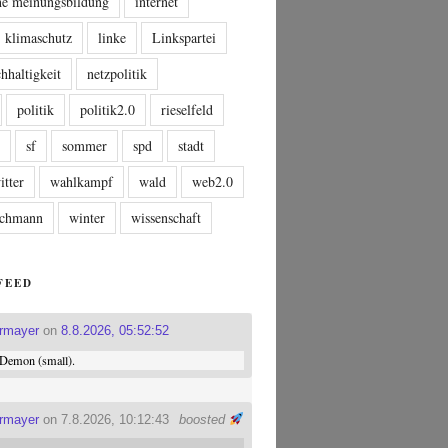
che meinungsbildung
internet
klimaschutz
linke
Linkspartei
hhaltigkeit
netzpolitik
politik
politik2.0
rieselfeld
n
sf
sommer
spd
stadt
itter
wahlkampf
wald
web2.0
tschmann
winter
wissenschaft
FEED
ermayer
on
8.8.2026, 05:52:52
Demon (small).
ermayer
on 7.8.2026, 10:12:43
boosted