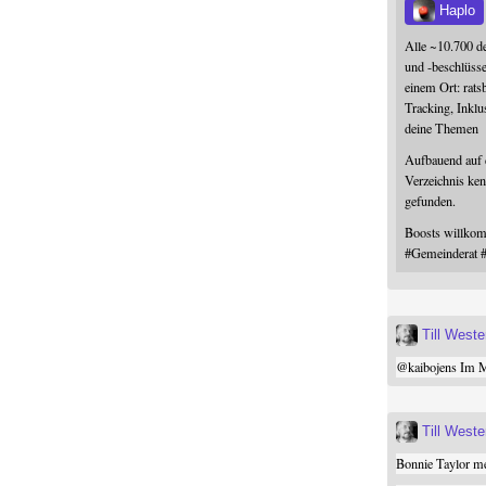
Haplo
Alle ~10.700 d
und -beschlüss
einem Ort: rats
Tracking, Inklu
deine Themen
Aufbauend auf
Verzeichnis ken
gefunden.
Boosts willk
#
Gemeinderat
Till West
@
kaibojens
Im Mi
Till West
Bonnie Taylor me