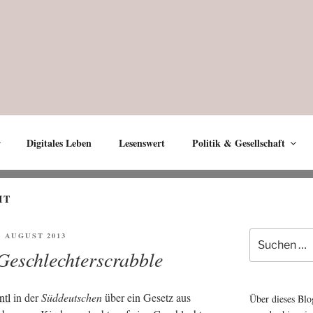
Digitales Leben
Lesenswert
Politik & Gesellschaft
IT
Suche
FENTLICHT
0. AUGUST 2013
nach:
Geschlechterscrabble
ntl
in der
Süd­deut­schen
über ein Gesetz aus
Über dieses Blo