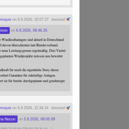
ermayer
on 6.8.2026, 15:07:27
boosted
rimm
on
6.8.2026, 08:46:25
 Windkraftanlagen sind aktuell in Deutschland
0 davon überschreiten laut Bundesverband
 neue Leistungsgrenze regelmäßig. Drei Viertel
hgeplanten Windprojekte müssen neu bewertet
dkraft für mich die eigentliche Story dieser
verliert Garantien für zukünftige Anlagen.
ert sie für bereits durchgeplante und genehmigte
ermayer
on 6.8.2026, 11:34:14
boosted
na Nocun
on
5.8.2026, 08:05:09
DFHEUTE.DE/POLITIK/DEUTSCHLAN