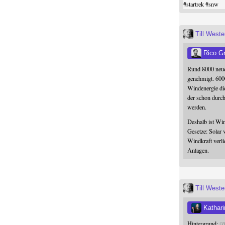
#
startrek
#
snw
Till West
Rico G
Rund 8000 neue
genehmigt. 600
Windenergie die
der schon durc
werden.
Deshalb ist Win
Gesetze: Solar 
Windkraft verli
Anlagen.
Till West
Kathari
Hintergrund:
Z