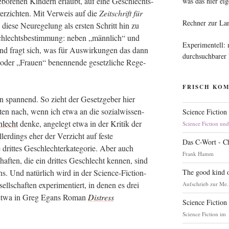
ebo­re­nen Kin­dern erlaubt, auf eine Geschlechts­
was das hier eig
ver­zich­ten. Mit Ver­weis auf die
Zeit­schrift für
Rechner zur La
 die­se Neu­re­ge­lung als ers­ten Schritt hin zu
eschlechts­be­stim­mung: neben „männ­lich“ und
Experimentell:
nd fragt sich, was für Aus­wir­kun­gen das dann
durchsuchbarer
r“ oder „Frau­en“ benen­nen­de gesetz­li­che Rege­
FRISCH KO
en span­nend. So zieht der Gesetz­ge­ber hier
tä­ten nach, wenn ich etwa an die sozi­al­wis­sen­
Science Fiction
hlecht
den­ke, ange­legt etwa in der Kri­tik der
Science Fiction un
ler­dings eher der Ver­zicht auf fes­te
Das C-Wort - C
 drit­tes Geschlech­ter­ka­te­go­rie. Aber auch
Frank Hamm
chaf­ten, die ein drit­tes Geschlecht ken­nen, sind
The good kind o
ns. Und natür­lich wird in der Sci­ence-Fic­tion-
sell­schaf­ten expe­ri­men­tiert, in denen es drei
Aufschrieb zur Me.
bt (etwa in Greg Egans Roman
Distress
Science Fiction
Science Fiction im