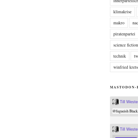
innerparteili
klimakrise
makro
nac
piratenpartei
science fictio
technik
tw
winfried kre
MASTODON-
Till West
@
fugueish
Black
Till West