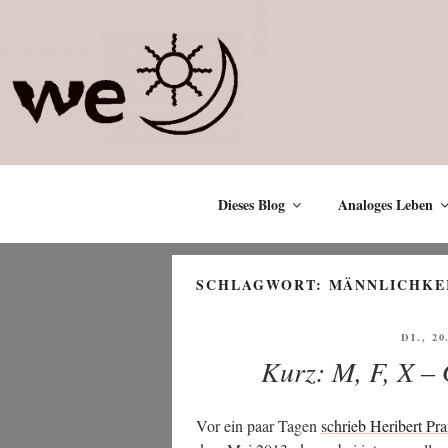
Zum
Inhalt
springen
Dieses Blog
Analoges Leben
SCHLAGWORT:
MÄNNLICHKE
VERÖF
DI., 2
AM
Kurz: M, F, X – 
Vor ein paar Tagen
schrieb Heri­bert Pra