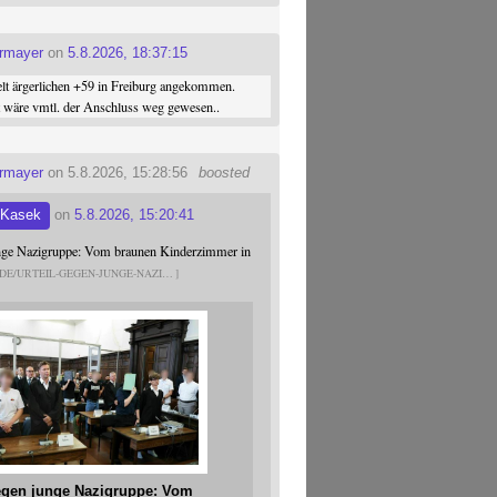
ermayer
on
5.8.2026, 18:37:15
elt ärgerlichen +59 in Freiburg angekommen.
st wäre vmtl. der Anschluss weg gewesen..
ermayer
on 5.8.2026, 15:28:56
boosted
 Kasek
on
5.8.2026, 15:20:41
unge Nazigruppe: Vom braunen Kinderzimmer in
.DE/URTEIL-GEGEN-JUNGE-NAZI
gegen junge Nazigruppe: Vom