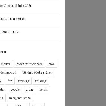
 im Juni (und Juli) 2026
ek: Cat and berries
n Sie’s mit AI?
TER
a merkel
baden-württemberg
blog
ndestagswahl
bündnis 90/die grünen
sy
fdp
freiburg
frühling
nder
google
grüne
herbst
tik
in eigener sache