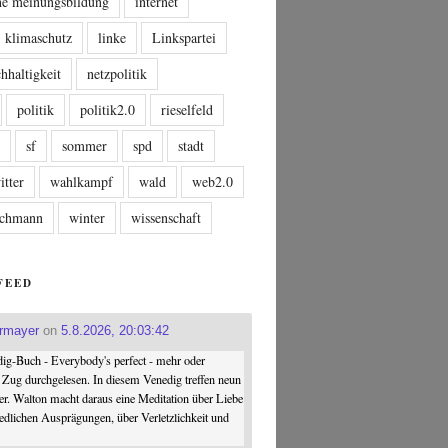
che meinungsbildung
internet
klimaschutz
linke
Linkspartei
hhaltigkeit
netzpolitik
politik
politik2.0
rieselfeld
n
sf
sommer
spd
stadt
itter
wahlkampf
wald
web2.0
tschmann
winter
wissenschaft
FEED
ermayer
on
5.8.2026, 20:03:42
ig-Buch - Everybody's perfect - mehr oder
 Zug durchgelesen. In diesem Venedig treffen neun
er. Walton macht daraus eine Meditation über Liebe
iedlichen Ausprägungen, über Verletzlichkeit und