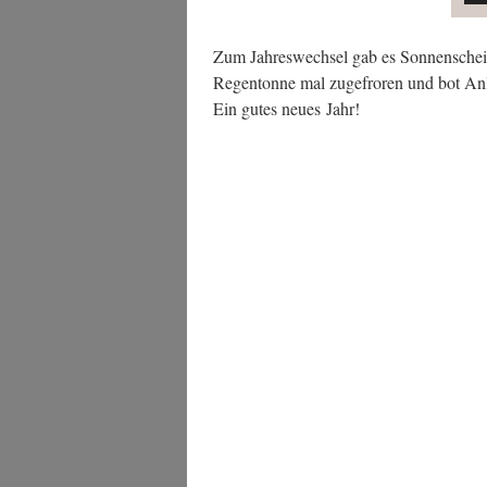
Zum Jah­res­wech­sel gab es Son­nen­sche
Regen­ton­ne mal zuge­fro­ren und bot Anl
Ein gutes neu­es Jahr!