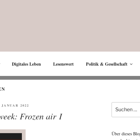
Digitales Leben
Lesenswert
Politik & Gesellschaft
EN
Suche
FENTLICHT
. JANUAR 2022
nach:
week: Frozen air I
Über dieses Blo