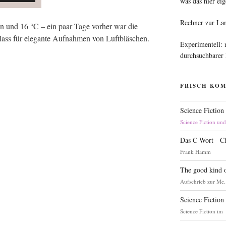
was das hier eig
Rechner zur La
in und 16 °C – ein paar Tage vor­her war die
ass für ele­gan­te Auf­nah­men von Luft­bläs­chen.
Experimentell:
durchsuchbarer
FRISCH KO
Science Fiction
Science Fiction un
Das C-Wort - C
Frank Hamm
The good kind o
Aufschrieb zur Me.
Science Fiction
Science Fiction im