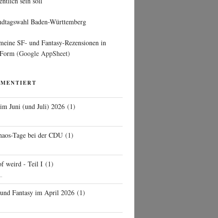
entlich sein soll
ndtagswahl Baden-Württemberg
 meine SF- und Fantasy-Rezensionen in
 Form
(Google AppSheet)
MMENTIERT
 im Juni (und Juli) 2026
(
1
)
d
haos-Tage bei der CDU
(
1
)
f weird - Teil I
(
1
)
..
 und Fantasy im April 2026
(
1
)