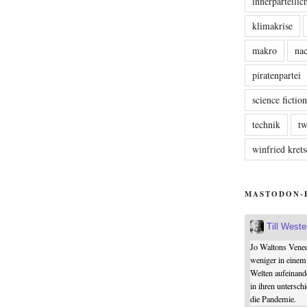
innerparteili
klimakrise
makro
nac
piratenpartei
science fictio
technik
tw
winfried kre
MASTODON-
Till West
Jo Waltons Vened
weniger in einem
Welten aufeinand
in ihren untersch
die Pandemie.