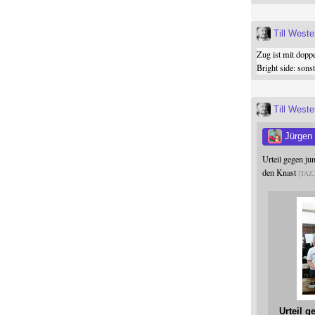
Till West
Zug ist mit dopp
Bright side: son
Till West
Jürgen
Urteil gegen j
den Knast
TAZ
Urteil 