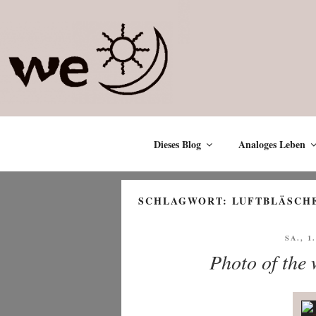
Zum
Inhalt
springen
Dieses Blog
Analoges Leben
SCHLAGWORT:
LUFTBLÄSCH
VERÖF
SA., 1
AM
Photo of the 