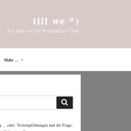
till we *)
Das Blog von Till Westermayer * 2002
Mehr …
Suchen
g ... oder: Textempfehlungen und die Frage,