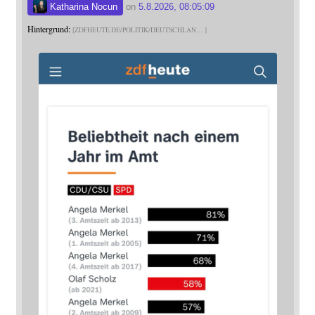
Katharina Nocun
on
5.8.2026, 08:05:09
Hintergrund:
ZDFHEUTE.DE/POLITIK/DEUTSCHLAN