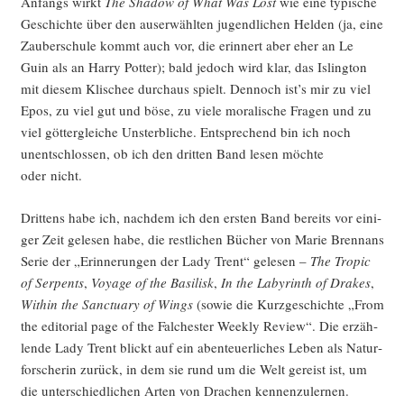
Anfangs wirkt
The Shadow of What Was Lost
wie eine typi­sche
Geschich­te über den aus­er­wähl­ten jugend­li­chen Hel­den (ja, eine
Zau­ber­schu­le kommt auch vor, die erin­nert aber eher an Le
Guin als an Har­ry Pot­ter); bald jedoch wird klar, das Isling­ton
mit die­sem Kli­schee durch­aus spielt. Den­noch ist’s mir zu viel
Epos, zu viel gut und böse, zu vie­le mora­li­sche Fra­gen und zu
viel göt­ter­glei­che Unsterb­li­che. Ent­spre­chend bin ich noch
unent­schlos­sen, ob ich den drit­ten Band lesen möch­te
oder nicht.
Drit­tens habe ich, nach­dem ich den ers­ten Band bereits vor eini­
ger Zeit gele­sen habe, die rest­li­chen Bücher von Marie Brenn­ans
Serie der „Erin­ne­run­gen der Lady Trent“ gele­sen –
The Tro­pic
of Ser­pents
,
Voya­ge of the Basi­lisk
,
In the Laby­rinth of Dra­kes
,
Within the Sanc­tua­ry of Wings
(sowie die Kurz­ge­schich­te „From
the edi­to­ri­al page of the Fal­ches­ter Weekly Review“. Die erzäh­
len­de Lady Trent blickt auf ein aben­teu­er­li­ches Leben als Natur­
for­sche­rin zurück, in dem sie rund um die Welt gereist ist, um
die unter­schied­li­chen Arten von Dra­chen kennenzulernen.