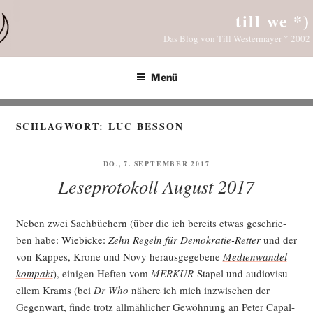
Zum
till we *)
Inhalt
Das Blog von Till Westermayer * 2002
springen
Menü
SCHLAGWORT:
LUC BESSON
VERÖFFENTLICHT
DO., 7. SEPTEMBER 2017
AM
Leseprotokoll August 2017
Neben zwei Sach­bü­chern (über die ich bereits etwas geschrie­
ben habe:
Wie­bicke:
Zehn Regeln für Demo­kra­tie-Ret­ter
und der
von Kap­pes, Kro­ne und Novy her­aus­ge­ge­be­ne
Medi­en­wan­del
kom­pakt
), eini­gen Hef­ten vom
MERKUR
-Sta­pel und audio­vi­su­
el­lem Krams (bei
Dr Who
nähe­re ich mich inzwi­schen der
Gegen­wart, fin­de trotz all­mäh­li­cher Gewöh­nung an Peter Capal­