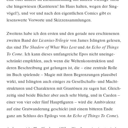
che hin­ge­wie­sen (Kas­trie­ren! Im Haus hal­ten, wegen der Sing­
vö­gel!), und vor und nach den eigent­li­chen Comics gibt es
lesens­wer­te Vor­wor­te und Skizzensammlungen.
Zwei­tens habe ich den ers­ten und den gera­de neu erschie­ne­nen
zwei­ten Band der
Lica­ni­us-Tri­lo­gie
von James Isling­ton gele­sen,
das sind
The Shadow of What Was Lost
und
An Echo of Things
To Come
. Ich kann die­ses umfang­rei­che Epos nicht unein­ge­
schränkt emp­feh­len, auch wenn die Wel­ten­kon­struk­ti­on und
deren Beschrei­bung gut gelun­gen ist, die – eine zen­tra­le Rol­le
im Buch spie­len­de – Magie mit ihren Begren­zun­gen plau­si­bel
wirkt, und Isling­ton auch eini­ges zu Gesell­schafts- und Macht­
struk­tu­ren und Cha­rak­te­ren mit Grau­tö­nen zu sagen hat. Gleich­
zei­tig sind bei­de Bücher aber auch sehr blu­tig, und in Cae­den –
einer von vier oder fünf Haupt­fi­gu­ren – wird die Ambi­va­lenz
auf eine Grat­wan­de­rung geschickt (mit einem bit­te­ren Ende
ganz am Schluss des Epi­logs von
An Echo of Things To Come
).