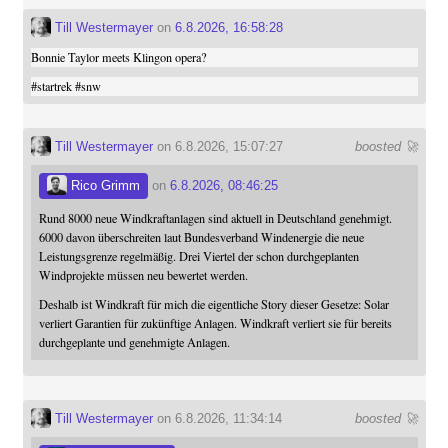
Till Westermayer
on
6.8.2026, 16:58:28
Bonnie Taylor meets Klingon opera?
#
startrek
#
snw
Till Westermayer
on 6.8.2026, 15:07:27
boosted 🚀
Rico Grimm
on
6.8.2026, 08:46:25
Rund 8000 neue Windkraftanlagen sind aktuell in Deutschland genehmigt.
6000 davon überschreiten laut Bundesverband Windenergie die neue
Leistungsgrenze regelmäßig. Drei Viertel der schon durchgeplanten
Windprojekte müssen neu bewertet werden.
Deshalb ist Windkraft für mich die eigentliche Story dieser Gesetze: Solar
verliert Garantien für zukünftige Anlagen. Windkraft verliert sie für bereits
durchgeplante und genehmigte Anlagen.
Till Westermayer
on 6.8.2026, 11:34:14
boosted 🚀