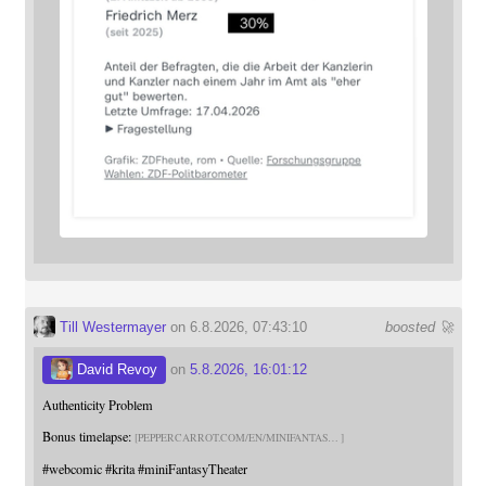
Till Westermayer
on 6.8.2026, 07:43:10
boosted 🚀
David Revoy
on
5.8.2026, 16:01:12
Authenticity Problem
Bonus timelapse:
PEPPERCARROT.COM/EN/MINIFANTAS
#
webcomic
#
krita
#
miniFantasyTheater