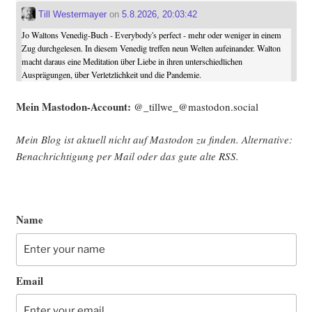
Till Westermayer
on
5.8.2026, 20:03:42
Jo Waltons Venedig-Buch - Everybody's perfect - mehr oder weniger in einem
Zug durchgelesen. In diesem Venedig treffen neun Welten aufeinander. Walton
macht daraus eine Meditation über Liebe in ihren unterschiedlichen
Ausprägungen, über Verletzlichkeit und die Pandemie.
Mein Mast­o­don-Account:
@_tillwe_@mastodon.social
Mein Blog ist aktu­ell nicht auf Mast­o­don zu fin­den. Alter­na­ti­ve:
Benach­rich­ti­gung per Mail oder das gute alte
RSS
.
Name
Email