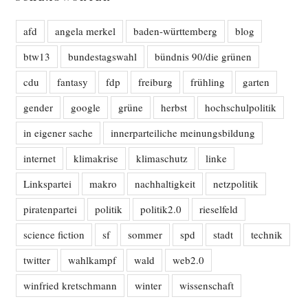
afd
angela merkel
baden-württemberg
blog
btw13
bundestagswahl
bündnis 90/die grünen
cdu
fantasy
fdp
freiburg
frühling
garten
gender
google
grüne
herbst
hochschulpolitik
in eigener sache
innerparteiliche meinungsbildung
internet
klimakrise
klimaschutz
linke
Linkspartei
makro
nachhaltigkeit
netzpolitik
piratenpartei
politik
politik2.0
rieselfeld
science fiction
sf
sommer
spd
stadt
technik
twitter
wahlkampf
wald
web2.0
winfried kretschmann
winter
wissenschaft