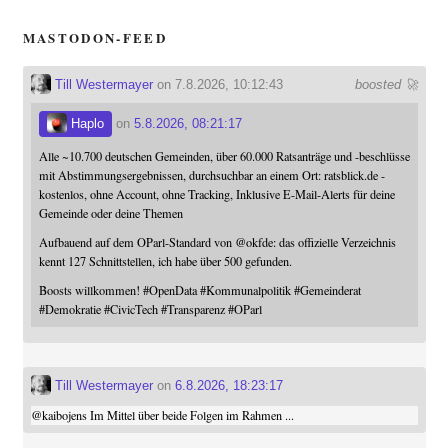
MASTODON-FEED
Till Westermayer
on 7.8.2026, 10:12:43
boosted 🚀
Haplo
on
5.8.2026, 08:21:17
Alle ~10.700 deutschen Gemeinden, über 60.000 Ratsanträge und -beschlüsse
mit Abstimmungsergebnissen, durchsuchbar an einem Ort: ratsblick.de -
kostenlos, ohne Account, ohne Tracking, Inklusive E-Mail-Alerts für deine
Gemeinde oder deine Themen
Aufbauend auf dem OParl-Standard von
@
okfde
: das offizielle Verzeichnis
kennt 127 Schnittstellen, ich habe über 500 gefunden.
Boosts willkommen!
#
OpenData
#
Kommunalpolitik
#
Gemeinderat
#
Demokratie
#
CivicTech
#
Transparenz
#
OParl
Till Westermayer
on
6.8.2026, 18:23:17
@
kaibojens
Im Mittel über beide Folgen im Rahmen ...