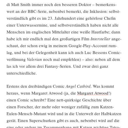
di Matt Smith immer noch den bes­se­ren Dok­tor – bemer­kens­
wert an der BBC-Serie, neben­bei bemerkt, die Inklu­si­on: selbst­
ver­ständ­lich gibt es im 23. Jahr­hun­dert eine gehör­lo­se Che­fin
einer Unter­was­ser­mi­ne, und selbst­ver­ständ­lich haben nicht alle
Men­schen im eng­li­schen Mit­tel­al­ter eine wei­ße Haut­far­be; dann
habe ich mir end­lich mal den groß­ar­ti­gen Film
Inter­stel­lar
ange­
schaut, der schon ewig in mei­nem Goog­le-Play-Account rum­
lag, und bei der Gele­gen­heit kann ich auch Luc Bes­sons Comic­
ver­fil­mung
Vale­ri­an
noch mal emp­feh­len) – also: neben all dem
las ich vor allem drei Fan­ta­sy-Seri­en. Und zwar drei ganz
unterschiedliche.
Ers­tens den drei­bän­di­gen Comic
Angel Cat­bird
. Was kommt
her­aus, wenn Mar­ga­ret Atwood (ja, die
Mar­ga­ret Atwood
!)
einen Comic schreibt? Eine nett-quirk­si­ge Geschich­te über
einen For­scher, der mehr oder weni­ger zufäl­lig zum Kat­zen-
Eulen-Mensch-Mutant wird und in die Unter­welt der Halb­kat­zen
gerät. Einen Super­schur­ken gibt es auch, neben­bei wird auf die
eine oder ande­re im Zusam­men­hang mit Kat­zen wich­ti­ge Tat­sa­