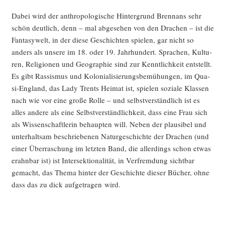
Dabei wird der anthro­po­lo­gi­sche Hin­ter­grund Brenn­ans sehr
schön deut­lich, denn – mal abge­se­hen von den Dra­chen – ist die
Fan­ta­sy­welt, in der die­se Geschich­ten spie­len, gar nicht so
anders als unse­re im 18. oder 19. Jahr­hun­dert. Spra­chen, Kul­tu­
ren, Reli­gio­nen und Geo­gra­phie sind zur Kennt­lich­keit ent­stellt.
Es gibt Ras­sis­mus und Kolo­nia­li­sie­rungs­be­mü­hun­gen, im Qua­
si-Eng­land, das Lady Trents Hei­mat ist, spie­len sozia­le Klas­sen
nach wie vor eine gro­ße Rol­le – und selbst­ver­ständ­lich ist es
alles ande­re als eine Selbst­ver­ständ­lich­keit, dass eine Frau sich
als Wis­sen­schaft­le­rin behaup­ten will. Neben der plau­si­bel und
unter­halt­sam beschrie­be­nen Natur­ge­schich­te der Dra­chen (und
einer Über­ra­schung im letz­ten Band, die aller­dings schon etwas
erahn­bar ist) ist Inter­sek­tio­na­li­tät, in Ver­frem­dung sicht­bar
gemacht, das The­ma hin­ter der Geschich­te die­ser Bücher, ohne
dass das zu dick auf­ge­tra­gen wird.