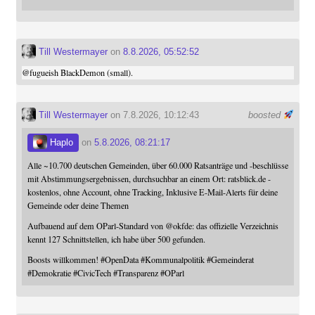
Till Westermayer
on
8.8.2026, 05:52:52
@
fugueish
BlackDemon (small).
Till Westermayer
on 7.8.2026, 10:12:43
boosted
Haplo
on
5.8.2026, 08:21:17
Alle ~10.700 deutschen Gemeinden, über 60.000 Ratsanträge und -beschlüsse
mit Abstimmungsergebnissen, durchsuchbar an einem Ort: ratsblick.de -
kostenlos, ohne Account, ohne Tracking, Inklusive E-Mail-Alerts für deine
Gemeinde oder deine Themen
Aufbauend auf dem OParl-Standard von
@
okfde
: das offizielle Verzeichnis
kennt 127 Schnittstellen, ich habe über 500 gefunden.
Boosts willkommen!
#
OpenData
#
Kommunalpolitik
#
Gemeinderat
#
Demokratie
#
CivicTech
#
Transparenz
#
OParl