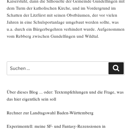
Kai­ser­stuhl, dann die Sil­hou­et­te der Gemein­de Gun­del­fin­gen mit
dem Turm der katho­li­schen Kir­che, und im Vor­der­grund im
Schat­ten der Litz­fürst mit sei­nen Obst­bäu­men, der vor vie­len
Jah­ren in eine Schul­sport­an­la­ge umge­baut wer­den soll­te, was
u.a. durch ein Bür­ger­be­geh­ren ver­hin­dert wur­de. Auf­ge­nom­men
vom Reb­berg zwi­schen Gun­del­fin­gen und Wildtal.
Suche
Such
nach:
Über dieses Blog ... oder: Textempfehlungen und die Frage, was
das hier eigentlich sein soll
Rechner zur Landtagswahl Baden-Württemberg
Experimentell: meine SF- und Fantasy-Rezensionen in