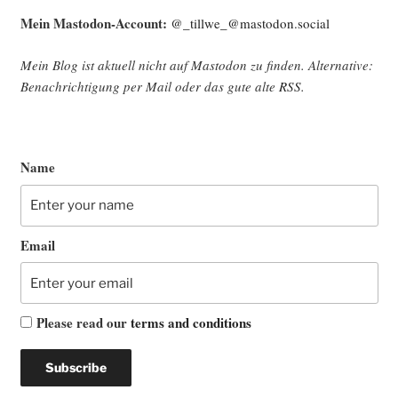
Mein Mast­o­don-Account:
@_tillwe_@mastodon.social
Mein Blog ist aktu­ell nicht auf Mast­o­don zu fin­den. Alter­na­ti­ve:
Benach­rich­ti­gung per Mail oder das gute alte
RSS
.
Name
Email
Please read our
terms and conditions