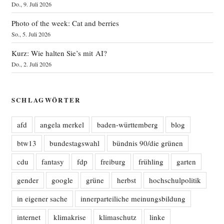
Do., 9. Juli 2026
Photo of the week: Cat and berries
So., 5. Juli 2026
Kurz: Wie halten Sie’s mit AI?
Do., 2. Juli 2026
SCHLAGWÖRTER
afd
angela merkel
baden-württemberg
blog
btw13
bundestagswahl
bündnis 90/die grünen
cdu
fantasy
fdp
freiburg
frühling
garten
gender
google
grüne
herbst
hochschulpolitik
in eigener sache
innerparteiliche meinungsbildung
internet
klimakrise
klimaschutz
linke