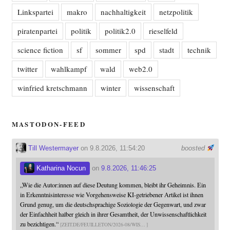
Linkspartei
makro
nachhaltigkeit
netzpolitik
piratenpartei
politik
politik2.0
rieselfeld
science fiction
sf
sommer
spd
stadt
technik
twitter
wahlkampf
wald
web2.0
winfried kretschmann
winter
wissenschaft
MASTODON-FEED
Till Westermayer
on 9.8.2026, 11:54:20
boosted
Katharina Nocun
on
9.8.2026, 11:46:25
„Wie die Autor:innen auf diese Deutung kommen, bleibt ihr Geheimnis. Ein
in Erkenntnisinteresse wie Vorgehensweise KI-getriebener Artikel ist ihnen
Grund genug, um die deutschsprachige Soziologie der Gegenwart, und zwar
der Einfachheit halber gleich in ihrer Gesamtheit, der Unwissenschaftlichkeit
zu bezichtigen.“
ZEIT.DE/FEUILLETON/2026-08/WIS