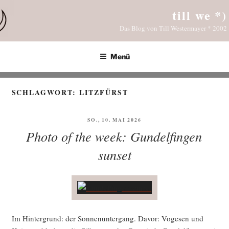
Zum
till we *)
Inhalt
Das Blog von Till Westermayer * 2002
springen
Menü
SCHLAGWORT:
LITZFÜRST
VERÖFFENTLICHT
SO., 10. MAI 2026
AM
Photo of the week: Gundelfingen
sunset
Im Hin­ter­grund: der Son­nen­un­ter­gang. Davor: Voge­sen und