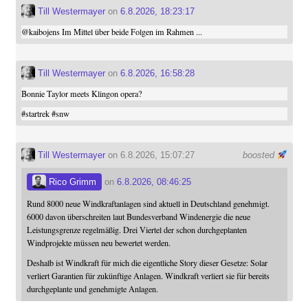
Till Westermayer
on
6.8.2026, 18:23:17
@
kaibojens
Im Mittel über beide Folgen im Rahmen ...
Till Westermayer
on
6.8.2026, 16:58:28
Bonnie Taylor meets Klingon opera?
#
startrek
#
snw
Till Westermayer
on 6.8.2026, 15:07:27
boosted
Rico Grimm
on
6.8.2026, 08:46:25
Rund 8000 neue Windkraftanlagen sind aktuell in Deutschland genehmigt.
6000 davon überschreiten laut Bundesverband Windenergie die neue
Leistungsgrenze regelmäßig. Drei Viertel der schon durchgeplanten
Windprojekte müssen neu bewertet werden.
Deshalb ist Windkraft für mich die eigentliche Story dieser Gesetze: Solar
verliert Garantien für zukünftige Anlagen. Windkraft verliert sie für bereits
durchgeplante und genehmigte Anlagen.