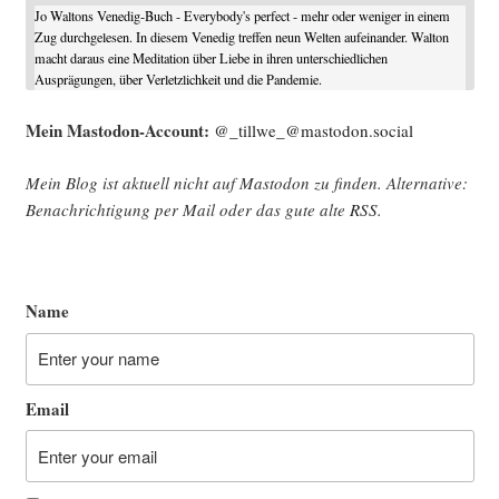
Jo Waltons Venedig-Buch - Everybody's perfect - mehr oder weniger in einem
Zug durchgelesen. In diesem Venedig treffen neun Welten aufeinander. Walton
macht daraus eine Meditation über Liebe in ihren unterschiedlichen
Ausprägungen, über Verletzlichkeit und die Pandemie.
Mein Mast­o­don-Account:
@_tillwe_@mastodon.social
Mein Blog ist aktu­ell nicht auf Mast­o­don zu fin­den. Alter­na­ti­ve:
Benach­rich­ti­gung per Mail oder das gute alte
RSS
.
Name
Email