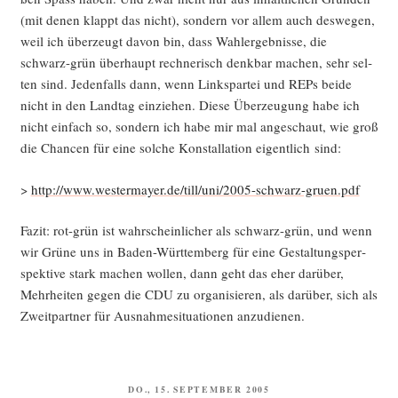
(mit denen klappt das nicht), son­dern vor allem auch des­we­gen,
weil ich über­zeugt davon bin, dass Wahl­er­geb­nis­se, die
schwarz-grün über­haupt rech­ne­risch denk­bar machen, sehr sel­
ten sind. Jeden­falls dann, wenn Links­par­tei und REPs bei­de
nicht in den Land­tag ein­zie­hen. Die­se Über­zeu­gung habe ich
nicht ein­fach so, son­dern ich habe mir mal ange­schaut, wie groß
die Chan­cen für eine sol­che Kon­stal­la­ti­on eigent­lich sind:
>
http://www.westermayer.de/till/uni/2005-schwarz-gruen.pdf
Fazit: rot-grün ist wahr­schein­li­cher als schwarz-grün, und wenn
wir Grü­ne uns in Baden-Würt­tem­berg für eine Gestal­tungs­per­
spek­ti­ve stark machen wol­len, dann geht das eher dar­über,
Mehr­hei­ten gegen die CDU zu orga­ni­sie­ren, als dar­über, sich als
Zweit­part­ner für Aus­nah­me­si­tua­tio­nen anzudienen.
VERÖFFENTLICHT
DO., 15. SEPTEMBER 2005