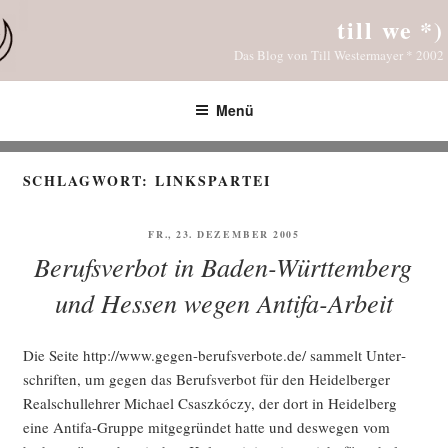
Zum
till we *)
Inhalt
Das Blog von Till Westermayer * 2002
springen
Menü
SCHLAGWORT:
LINKSPARTEI
VERÖFFENTLICHT
FR., 23. DEZEMBER 2005
AM
Berufsverbot in Baden-Württemberg
und Hessen wegen Antifa-Arbeit
Die Sei­te http://www.gegen-berufsverbote.de/ sam­melt Unter­
schrif­ten, um gegen das Berufs­ver­bot für den Hei­del­ber­ger
Real­schul­leh­rer Micha­el Csaszkóc­zy, der dort in Hei­del­berg
eine Anti­fa-Grup­pe mit­ge­grün­det hat­te und des­we­gen vom