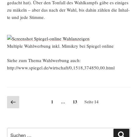
ge­dacht hat). Über den Ton­fall des Wahl­kampfs gäbe es eini­ges
zu mäkeln – aber das nach der Wahl, bis dahin zäh­len die Inhal­
te und jede Stimme.
Mul­ti­ple Wahl­wer­bung inkl. Mimi­kry bei Spie­gel online
Sie­he zum The­ma Wahl­wer­bung auch:
http://www.spiegel.de/wirtschaft/0,1518,374850,00.html
Seitennummerierung
Vorherige
Seite
Seite
1
…
13
Seite
14
Seite
der
Beiträge
Suche
Such