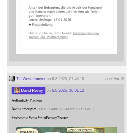
Till Westermayer
on 6.8.2026, 07:43:10
boosted 🚀
David Revoy
on
5.8.2026, 16:01:12
Authenticity Problem
Bonus timelapse:
PEPPERCARROT.COM/EN/MINIFANTAS
#
webcomic
#
krita
#
miniFantasyTheater