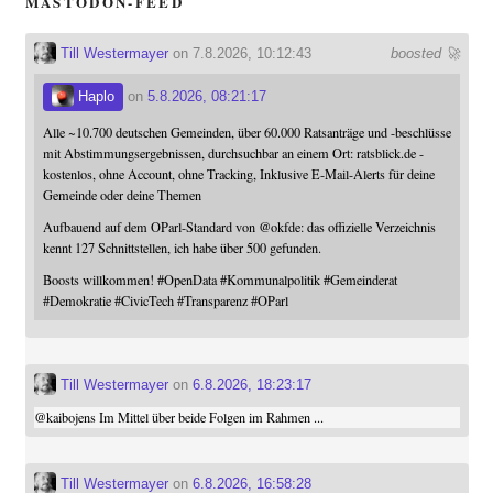
MASTODON-FEED
Till Westermayer
on 7.8.2026, 10:12:43
boosted 🚀
Haplo
on
5.8.2026, 08:21:17
Alle ~10.700 deutschen Gemeinden, über 60.000 Ratsanträge und -beschlüsse
mit Abstimmungsergebnissen, durchsuchbar an einem Ort: ratsblick.de -
kostenlos, ohne Account, ohne Tracking, Inklusive E-Mail-Alerts für deine
Gemeinde oder deine Themen
Aufbauend auf dem OParl-Standard von
@
okfde
: das offizielle Verzeichnis
kennt 127 Schnittstellen, ich habe über 500 gefunden.
Boosts willkommen!
#
OpenData
#
Kommunalpolitik
#
Gemeinderat
#
Demokratie
#
CivicTech
#
Transparenz
#
OParl
Till Westermayer
on
6.8.2026, 18:23:17
@
kaibojens
Im Mittel über beide Folgen im Rahmen ...
Till Westermayer
on
6.8.2026, 16:58:28