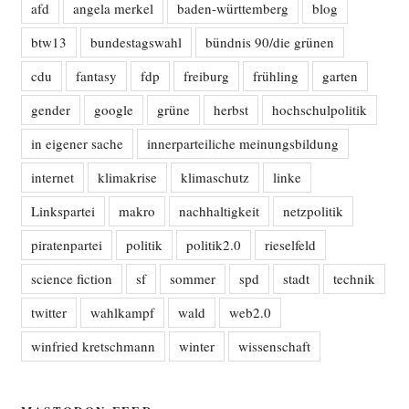
afd
angela merkel
baden-württemberg
blog
btw13
bundestagswahl
bündnis 90/die grünen
cdu
fantasy
fdp
freiburg
frühling
garten
gender
google
grüne
herbst
hochschulpolitik
in eigener sache
innerparteiliche meinungsbildung
internet
klimakrise
klimaschutz
linke
Linkspartei
makro
nachhaltigkeit
netzpolitik
piratenpartei
politik
politik2.0
rieselfeld
science fiction
sf
sommer
spd
stadt
technik
twitter
wahlkampf
wald
web2.0
winfried kretschmann
winter
wissenschaft