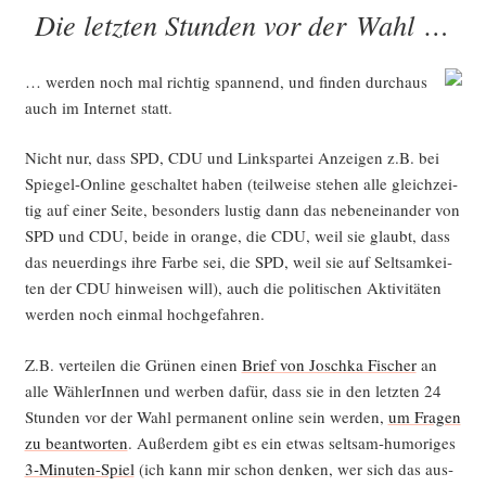
AM
Die letzten Stunden vor der Wahl …
… wer­den noch mal rich­tig span­nend, und fin­den durch­aus
auch im Inter­net statt.
Nicht nur, dass SPD, CDU und Links­par­tei Anzei­gen z.B. bei
Spie­gel-Online geschal­tet haben (teil­wei­se ste­hen alle gleich­zei­
tig auf einer Sei­te, beson­ders lus­tig dann das neben­ein­an­der von
SPD und CDU, bei­de in oran­ge, die CDU, weil sie glaubt, dass
das neu­er­dings ihre Far­be sei, die SPD, weil sie auf Selt­sam­kei­
ten der CDU hin­wei­sen will), auch die poli­ti­schen Akti­vi­tä­ten
wer­den noch ein­mal hochgefahren.
Z.B. ver­tei­len die Grü­nen einen
Brief von Josch­ka Fischer
an
alle Wäh­le­rIn­nen und wer­ben dafür, dass sie in den letz­ten 24
Stun­den vor der Wahl per­ma­nent online sein wer­den,
um Fra­gen
zu beant­wor­ten
. Außer­dem gibt es ein etwas selt­sam-humo­ri­ges
3‑Mi­nu­ten-Spiel
(ich kann mir schon den­ken, wer sich das aus­