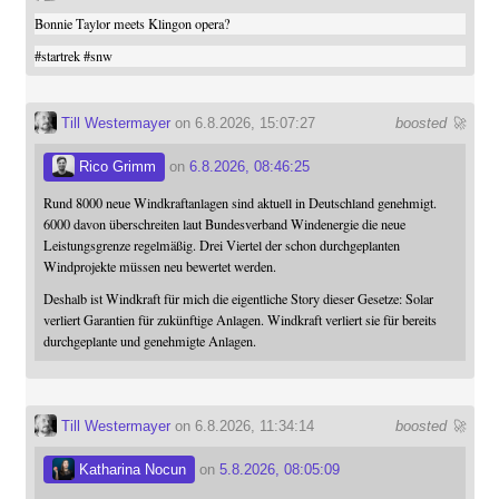
Bonnie Taylor meets Klingon opera?
#
startrek
#
snw
Till Westermayer
on 6.8.2026, 15:07:27
boosted 🚀
Rico Grimm
on
6.8.2026, 08:46:25
Rund 8000 neue Windkraftanlagen sind aktuell in Deutschland genehmigt.
6000 davon überschreiten laut Bundesverband Windenergie die neue
Leistungsgrenze regelmäßig. Drei Viertel der schon durchgeplanten
Windprojekte müssen neu bewertet werden.
Deshalb ist Windkraft für mich die eigentliche Story dieser Gesetze: Solar
verliert Garantien für zukünftige Anlagen. Windkraft verliert sie für bereits
durchgeplante und genehmigte Anlagen.
Till Westermayer
on 6.8.2026, 11:34:14
boosted 🚀
Katharina Nocun
on
5.8.2026, 08:05:09