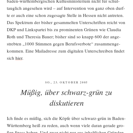
baden-würt­tem­ber­gi­schen Kul­tus­mi­nis­te­ri­um nicht für schul­
taug­lich ange­se­hen wird – auf Inter­ven­ti­on von ganz oben durf­
te er auch eine schon zuge­sag­te Stel­le in Hes­sen nicht antre­ten.
Das Spek­trum der bis­her gesam­mel­ten Unter­schrif­ten reicht von
DKP und Links­par­tei bis zu pro­mi­nen­ten Grü­nen wie Clau­dia
Roth und The­re­sia Bau­er; bis­her sind so knapp 600 der ange­
streb­ten „1000 Stim­men gegen Berufs­ver­bo­te“ zusam­men­ge­
kom­men. Eine Mail­adres­se zum digi­ta­len Unter­schrei­ben fin­det
sich
hier
.
VERÖFFENTLICHT
SO., 23. OKTOBER 2005
AM
Müßig, über schwarz-grün zu
diskutieren
Ich fin­de es müßig, sich die Köp­fe über schwarz-grün in Baden-
Würt­tem­berg heiß zu reden, auch wenn vie­le dar­an gera­de gro­
ßen Spass haben. Und zwar nicht nur aus inhalt­li­chen Grün­den