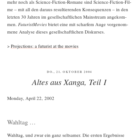
mehr noch als Sci­ence-Fic­tion-Roma­ne sind Sci­ence-Fic­tion-Fil­
me – mit all den dar­aus resul­tie­ren­den Kon­se­quen­zen – in den
letz­ten 30 Jah­ren im gesell­schaft­li­chen Main­stream ange­kom­
men.
Futu­rist­Mo­vies
bie­tet eine mit schar­fem Auge vor­ge­nom­
me­ne Ana­ly­se die­ses gesell­schaft­li­chen Diskurses.
>
Pro­jec­tions: a futu­rist at the movies
VERÖFFENTLICHT
DO., 21. OKTOBER 2004
AM
Altes aus Xanga, Teil I
Mon­day, April 22, 2002
Wahltag …
Wahl­tag, und zwar ein ganz selt­sa­mer. Die ers­ten Ergeb­nis­se