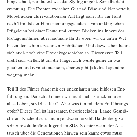
hin­ge­schaut, zumin­dest was das Sty­ling angeht. Sozi­al­be­richt­
erstat­tung. Die Fron­ten zwi­schen Gut und Böse sind klar ver­teilt,
Möbel­rü­cken als revo­lu­tio­nä­rer Akt liegt nahe. Bis zur Fahrt
nach Tirol ist der Film span­nungs­ge­la­den – von anfäng­li­chen
Prü­ge­lei­en bei einer Demo und kur­zen Bli­cken ins Inne­re der
Prot­ago­nis­tIn­nen über haut­na­he Ihr-da-oben-wir-da-unten-Wut
bis zu den schon erwähn­ten Ein­brü­chen. Und dazwi­schen bahnt
sich auch noch eine Drei­ecks­ge­schich­te an. Die­ser ers­te Teil
dreht sich viel­leicht um die Fra­ge: „Ich wür­de ger­ne an was
glau­ben und revo­lu­tio­när sein, aber es gibt ja kei­ne Jugend­be­
we­gung mehr.“
Teil II des Fil­mes fängt mit der unge­plan­ten und hilf­lo­sen Ent­
füh­rung an. Danach „kön­nen wir nicht mehr zurück in unser
altes Leben, soviel ist klar“. Aber was tun mit dem Ent­füh­rungs­
op­fer? Die­ser Teil ist lang­sa­mer, theo­rie­ge­la­den. Lan­ge Gesprä­
che am Küchen­tisch, und irgend­wann erzählt Har­den­berg von
sei­ner revo­lu­tio­nä­ren Jugend im SDS. So inter­es­sant der Aus­
tausch über die Gene­ra­tio­nen hin­weg sein kann: etwas muss