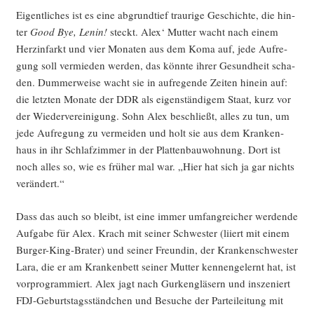
Eigent­li­ches ist es eine abgrund­tief trau­ri­ge Geschich­te, die hin­
ter
Good Bye, Lenin!
steckt. Alex‘ Mut­ter wacht nach einem
Herz­in­farkt und vier Mona­ten aus dem Koma auf, jede Auf­re­
gung soll ver­mie­den wer­den, das könn­te ihrer Gesund­heit scha­
den. Dum­mer­wei­se wacht sie in auf­re­gen­de Zei­ten hin­ein auf:
die letz­ten Mona­te der DDR als eigen­stän­di­gem Staat, kurz vor
der Wie­der­ver­ei­ni­gung. Sohn Alex beschließt, alles zu tun, um
jede Auf­re­gung zu ver­mei­den und holt sie aus dem Kran­ken­
haus in ihr Schlaf­zim­mer in der Plat­ten­bau­woh­nung. Dort ist
noch alles so, wie es frü­her mal war. „Hier hat sich ja gar nichts
verändert.“
Dass das auch so bleibt, ist eine immer umfang­rei­cher wer­den­de
Auf­ga­be für Alex. Krach mit sei­ner Schwes­ter (liiert mit einem
Bur­ger-King-Bra­ter) und sei­ner Freun­din, der Kran­ken­schwes­ter
Lara, die er am Kran­ken­bett sei­ner Mut­ter ken­nen­ge­lernt hat, ist
vor­pro­gram­miert. Alex jagt nach Gur­ken­glä­sern und insze­niert
FDJ-Geburts­tags­ständ­chen und Besu­che der Par­tei­lei­tung mit