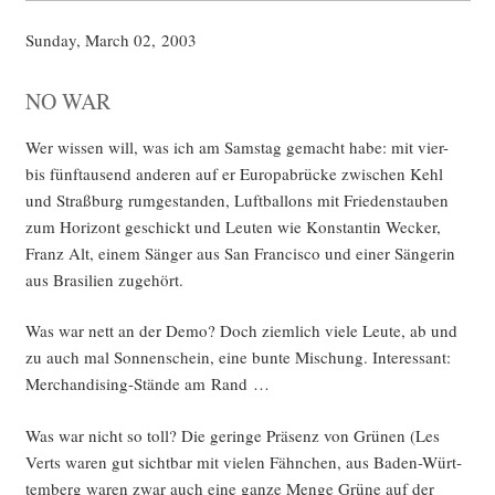
Sun­day, March 02, 2003
NO WAR
Wer wis­sen will, was ich am Sams­tag gemacht habe: mit vier-
bis fünf­tau­send ande­ren auf er Euro­pa­brü­cke zwi­schen Kehl
und Straß­burg rum­ge­stan­den, Luft­bal­lons mit Frie­dens­tau­ben
zum Hori­zont geschickt und Leu­ten wie Kon­stan­tin Wecker,
Franz Alt, einem Sän­ger aus San Fran­cis­co und einer Sän­ge­rin
aus Bra­si­li­en zugehört.
Was war nett an der Demo? Doch ziem­lich vie­le Leu­te, ab und
zu auch mal Son­nen­schein, eine bun­te Mischung. Inter­es­sant:
Mer­chan­di­sing-Stän­de am Rand …
Was war nicht so toll? Die gerin­ge Prä­senz von Grü­nen (Les
Verts waren gut sicht­bar mit vie­len Fähn­chen, aus Baden-Würt­
tem­berg waren zwar auch eine gan­ze Men­ge Grü­ne auf der