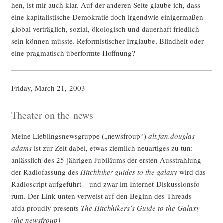
hen, ist mir auch klar. Auf der ande­ren Sei­te glau­be ich, dass
eine kapi­ta­lis­ti­sche Demo­kra­tie doch irgend­wie eini­ger­ma­ßen
glo­bal ver­träg­lich, sozi­al, öko­lo­gisch und dau­er­haft fried­lich
sein kön­nen müss­te. Refor­mis­ti­scher Irr­glau­be, Blind­heit oder
eine prag­ma­tisch über­form­te Hoffnung?
Fri­day, March 21, 2003
Theater on the news
Mei­ne Lieb­lings­news­grup­pe („news­froup“)
alt.fan.douglas-
adams
ist zur Zeit dabei, etwas ziem­lich neu­ar­ti­ges zu tun:
anläss­lich des 25-jäh­ri­gen Jubi­lä­ums der ers­ten Aus­strah­lung
der Radio­fas­sung des
Hitch­hi­ker gui­des to the gala­xy
wird das
Radio­script auf­ge­führt – und zwar im Inter­net-Dis­kus­si­ons­fo­
rum. Der Link unten ver­weist auf den Beginn des Threads –
afda proud­ly pres­ents
The Hitchhikers’s Gui­de to the Gala­xy
(the newsfroup)