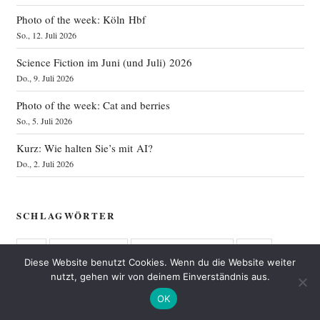
Photo of the week: Köln Hbf
So., 12. Juli 2026
Science Fiction im Juni (und Juli) 2026
Do., 9. Juli 2026
Photo of the week: Cat and berries
So., 5. Juli 2026
Kurz: Wie halten Sie’s mit AI?
Do., 2. Juli 2026
SCHLAGWÖRTER
afd
angela merkel
baden-württemberg
blog
Diese Website benutzt Cookies. Wenn du die Website weiter
btw13
bundestagswahl
bündnis 90/die grünen
nutzt, gehen wir von deinem Einverständnis aus.
OK
cdu
fantasy
fdp
freiburg
frühling
garten