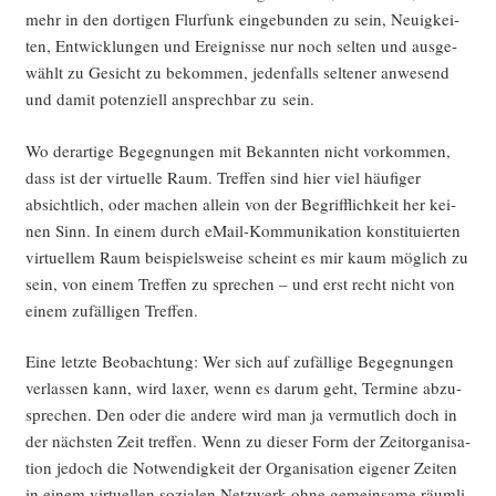
mehr in den dor­ti­gen Flur­funk ein­ge­bun­den zu sein, Neu­ig­kei­
ten, Ent­wick­lun­gen und Ereig­nis­se nur noch sel­ten und aus­ge­
wählt zu Gesicht zu bekom­men, jeden­falls sel­te­ner anwe­send
und damit poten­zi­ell ansprech­bar zu sein.
Wo der­ar­ti­ge Begeg­nun­gen mit Bekann­ten nicht vor­kom­men,
dass ist der vir­tu­el­le Raum. Tref­fen sind hier viel häu­fi­ger
absicht­lich, oder machen allein von der Begriff­lich­keit her kei­
nen Sinn. In einem durch eMail-Kom­mu­ni­ka­ti­on kon­sti­tu­ier­ten
vir­tu­el­lem Raum bei­spiels­wei­se scheint es mir kaum mög­lich zu
sein, von einem Tref­fen zu spre­chen – und erst recht nicht von
einem zufäl­li­gen Treffen.
Eine letz­te Beob­ach­tung: Wer sich auf zufäl­li­ge Begeg­nun­gen
ver­las­sen kann, wird laxer, wenn es dar­um geht, Ter­mi­ne abzu­
spre­chen. Den oder die ande­re wird man ja ver­mut­lich doch in
der nächs­ten Zeit tref­fen. Wenn zu die­ser Form der Zeit­or­ga­ni­sa­
ti­on jedoch die Not­wen­dig­keit der Orga­ni­sa­ti­on eige­ner Zei­ten
in einem vir­tu­el­len sozia­len Netz­werk ohne gemein­sa­me räum­li­