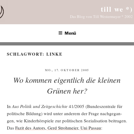
Zum
till we *)
Inhalt
Das Blog von Till Westermayer * 2002
springen
Menü
SCHLAGWORT:
LINKE
VERÖFFENTLICHT
MO., 17. OKTOBER 2005
AM
Wo kommen eigentlich die kleinen
Grünen her?
In
Aus Poli­tik und Zeit­ge­schich­te
41/2005 (Bun­des­zen­tra­le für
poli­ti­sche Bil­dung) wird unter ande­rem der Fra­ge nach­ge­gan­
gen, wie Kin­der­hör­spie­le zur poli­ti­schen Sozia­li­sa­ti­on bei­tra­gen.
Das
Fazit des Autors, Gerd Stroh­mei­er, Uni Pas­sau
: