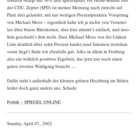
son­dern belegt mit 36% den Spit­zen­platz vor Heu­te-Bluhm von
der CDU. Zep­ter (SPD) ist mei­ner Mei­nung nach zurecht auf
Platz drei gelan­det, mit nur weni­gen Pro­zent­punk­ten Vor­sprung
von Micha­el Moos – eigent­lich hal­te ich ja nichts von Vor­ur­tei­
len über blas­se Büro­kra­ten, aber hier stimmt’s ein­fach, und inso­
fern geschieht’s ihm recht. Dass Micha­el Moos von der Lin­ken
Lis­te deut­lich über zehn Pro­zent lan­det (und Salo­mon trotz­dem
vor­ne liegt!) fin­de ich eben­falls gut. Alles in allem in Frei­burg
also ein wirk­lich posi­ti­ves Ergeb­nis, das jetzt nur noch einen
guten zwei­ten Wahl­gang braucht …
Dafür sieht’s außer­halb der klei­nen grü­nen Hoch­burg im Süden
lei­der doch ganz anders aus. Schade.
Poli­tik – SPIEGEL ONLINE
Sun­day, April 07, 2002