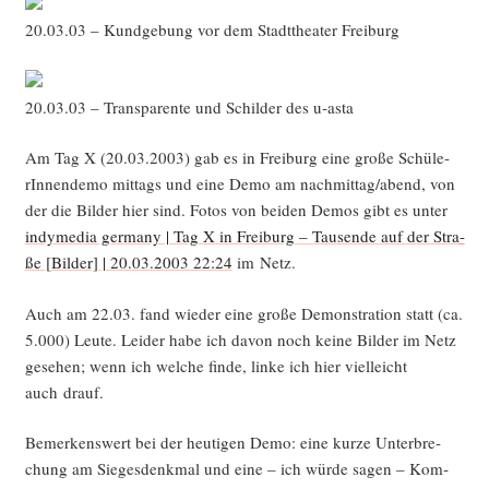
20.03.03 – Kund­ge­bung vor dem Stadt­thea­ter Freiburg
20.03.03 – Trans­pa­ren­te und Schil­der des u‑asta
Am Tag X (20.03.2003) gab es in Frei­burg eine gro­ße Schü­le­
rIn­nen­de­mo mit­tags und eine Demo am nachmittag/abend, von
der die Bil­der hier sind. Fotos von bei­den Demos gibt es unter
indy­me­dia ger­ma­ny | Tag X in Frei­burg – Tau­sen­de auf der Stra­
ße [Bil­der] | 20.03.2003 22:24
im Netz.
Auch am 22.03. fand wie­der eine gro­ße Demons­tra­ti­on statt (ca.
5.000) Leu­te. Lei­der habe ich davon noch kei­ne Bil­der im Netz
gese­hen; wenn ich wel­che fin­de, lin­ke ich hier viel­leicht
auch drauf.
Bemer­kens­wert bei der heu­ti­gen Demo: eine kur­ze Unter­bre­
chung am Sie­ges­denk­mal und eine – ich wür­de sagen – Kom­