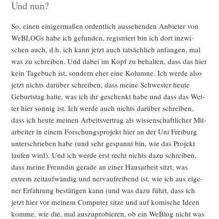
Und nun?
So, einen eini­ger­ma­ßen ordent­lich aus­se­hen­den Anbie­ter von
WeB­LOGs habe ich gefun­den, regis­triert bin ich dort inzwi­
schen auch, d.h. ich kann jetzt auch tat­säch­lich anfan­gen, mal
was zu schrei­ben. Und dabei im Kopf zu behal­ten, dass das hier
kein Tage­buch ist, son­dern eher eine Kolum­ne. Ich wer­de also
jetzt nichts dar­über schrei­ben, dass mei­ne Schwes­ter heu­te
Geburts­tag hat­te, was ich ihr geschenkt habe und dass das Wet­
ter hier son­nig ist. Ich wer­de auch nichts dar­über schrei­ben,
dass ich heu­te mei­nen Arbeits­ver­trag als wis­sen­schaft­li­cher Mit­
ar­bei­ter in einem For­schungs­pro­jekt hier an der Uni Frei­burg
unter­schrie­ben habe (und sehr gespannt bin, wie das Pro­jekt
lau­fen wird). Und ich wer­de erst recht nichts dazu schrei­ben,
dass mei­ne Freun­din gera­de an einer Haus­ar­beit sitzt, was
extrem zeit­auf­wän­dig und nerv­auf­rei­bend ist, wie ich aus eige­
ner Erfah­rung bestä­ti­gen kann (und was dazu führt, dass ich
jetzt hier vor mei­nem Com­pu­ter sit­ze und auf komi­sche Ideen
kom­me, wie die, mal aus­zu­pro­bie­ren, ob ein WeB­log nicht was