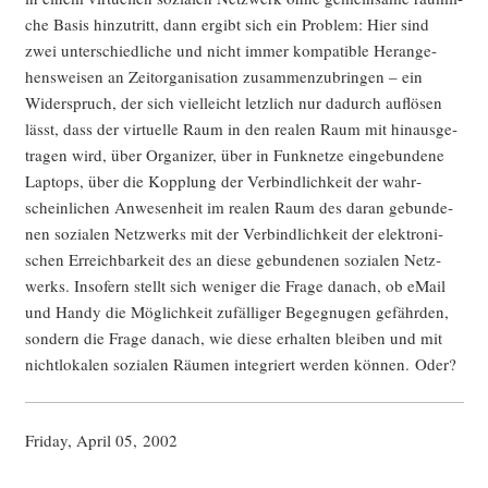
che Basis hin­zu­tritt, dann ergibt sich ein Pro­blem: Hier sind
zwei unter­schied­li­che und nicht immer kom­pa­ti­ble Her­an­ge­
hens­wei­sen an Zeit­or­ga­ni­sa­ti­on zusam­men­zu­brin­gen – ein
Wider­spruch, der sich viel­leicht letz­lich nur dadurch auf­lö­sen
lässt, dass der vir­tu­el­le Raum in den rea­len Raum mit hin­aus­ge­
tra­gen wird, über Orga­ni­zer, über in Funk­net­ze ein­ge­bun­de­ne
Lap­tops, über die Kopp­lung der Ver­bind­lich­keit der wahr­
schein­li­chen Anwe­sen­heit im rea­len Raum des dar­an gebun­de­
nen sozia­len Netz­werks mit der Ver­bind­lich­keit der elek­tro­ni­
schen Erreich­bar­keit des an die­se gebun­de­nen sozia­len Netz­
werks. Inso­fern stellt sich weni­ger die Fra­ge danach, ob eMail
und Han­dy die Mög­lich­keit zufäl­li­ger Begeg­nu­gen gefähr­den,
son­dern die Fra­ge danach, wie die­se erhal­ten blei­ben und mit
nicht­lo­ka­len sozia­len Räu­men inte­griert wer­den kön­nen. Oder?
Fri­day, April 05, 2002