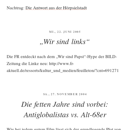
Nach­trag:
Die Ant­wort aus der Hörpsielstadt
VERÖFFENTLICHT
MI., 22. JUNI 2005
AM
„Wir sind links“
Die FR ent­deckt nach dem „Wir sind Papst“-Hype der BILD-
Zei­tung die Lin­ke neu: http://www.fr-
aktuell.de/ressorts/kultur_und_medien/feuilleton/?cnt=691271
VERÖFFENTLICHT
SA., 27. NOVEMBER 2004
AM
Die fetten Jahre sind vorbei:
Antiglobalistas vs. Alt-68er
Wie bei jedem gutem Film lässt sich der grund­le­gen­de Plot von