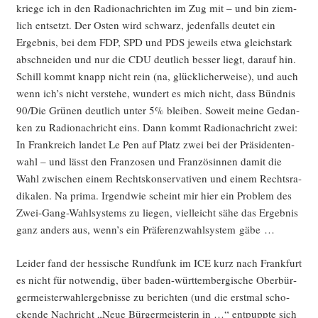
krie­ge ich in den Radio­nach­rich­ten im Zug mit – und bin ziem­
lich ent­setzt. Der Osten wird schwarz, jeden­falls deu­tet ein
Ergeb­nis, bei dem FDP, SPD und PDS jeweils etwa gleich­stark
abschnei­den und nur die CDU deut­lich bes­ser liegt, dar­auf hin.
Schill kommt knapp nicht rein (na, glück­li­cher­wei­se), und auch
wenn ich’s nicht ver­ste­he, wun­dert es mich nicht, dass Bünd­nis
90/Die Grü­nen deut­lich unter 5% blei­ben. Soweit mei­ne Gedan­
ken zu Radio­nach­richt eins. Dann kommt Radio­nach­richt zwei:
In Frank­reich lan­det Le Pen auf Platz zwei bei der Prä­si­den­ten­
wahl – und lässt den Fran­zo­sen und Fran­zö­sin­nen damit die
Wahl zwi­schen einem Rechts­kon­ser­va­ti­ven und einem Rechts­ra­
di­ka­len. Na pri­ma. Irgend­wie scheint mir hier ein Pro­blem des
Zwei-Gang-Wahl­sys­tems zu lie­gen, viel­leicht sähe das Ergeb­nis
ganz anders aus, wenn’s ein Prä­fe­renz­wahl­sys­tem gäbe …
Lei­der fand der hes­si­sche Rund­funk im ICE kurz nach Frank­furt
es nicht für not­wen­dig, über baden-würt­tem­ber­gi­sche Ober­bür­
ger­meis­ter­wahl­er­geb­nis­se zu berich­ten (und die erst­mal scho­
cken­de Nach­richt „Neue Bür­ger­meis­te­rin in …“ ent­pupp­te sich