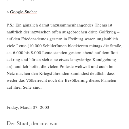
>
Goog­le-Suche:
P.S.: Ein gänz­lich damit unzu­sam­men­hän­gen­des The­ma ist
natür­lich der inzwi­schen offen aus­ge­bro­chen drit­te Golf­krieg –
auf den Frie­dens­de­mos ges­tern in Frei­burg waren unglaub­lich
vie­le Leu­te (10.000 Schü­le­rIn­nen blo­ckier­ten mit­tags die Stra­ße,
ca. 6.000 bis 8.000 Leu­te stan­den ges­tern abend auf dem Rott­
eck­ring und hör­ten sich eine etwas lang­wie­ri­ge Kund­ge­bung
an), und ich hof­fe, die vie­len Pro­tes­te welt­weit und auch im
Netz machen den Kriegs­füh­ren­den zumin­dest deut­lich, dass
weder das Völ­ker­recht noch die Bevöl­ke­rung die­ses Pla­ne­ten
auf ihrer Sei­te sind.
Fri­day, March 07, 2003
Der Staat, der nie war