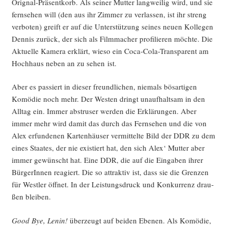
Ori­gnal-Prä­sent­korb. Als sei­ner Mut­ter lang­wei­lig wird, und sie
fern­se­hen will (den aus ihr Zim­mer zu ver­las­sen, ist ihr streng
ver­bo­ten) greift er auf die Unter­stüt­zung sei­nes neu­en Kol­le­gen
Den­nis zurück, der sich als Film­ma­cher pro­fi­lie­ren möch­te. Die
Aktu­el­le Kame­ra erklärt, wie­so ein Coca-Cola-Trans­pa­rent am
Hoch­haus neben an zu sehen ist.
Aber es pas­siert in die­ser freund­li­chen, nie­mals bös­ar­ti­gen
Komö­die noch mehr. Der Wes­ten dringt unauf­halt­sam in den
All­tag ein. Immer abstru­ser wer­den die Erklä­run­gen. Aber
immer mehr wird damit das durch das Fern­se­hen und die von
Alex erfun­de­nen Kar­ten­häu­ser ver­mit­tel­te Bild der DDR zu dem
eines Staa­tes, der nie exis­tiert hat, den sich Alex‘ Mut­ter aber
immer gewünscht hat. Eine DDR, die auf die Ein­ga­ben ihrer
Bür­ge­rIn­nen reagiert. Die so attrak­tiv ist, dass sie die Gren­zen
für West­ler öff­net. In der Leis­tungs­druck und Kon­kur­renz drau­
ßen bleiben.
Good Bye, Lenin!
über­zeugt auf bei­den Ebe­nen. Als Komö­die,