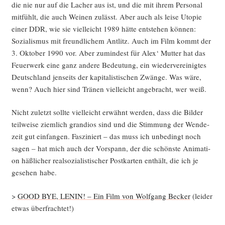
die nie nur auf die Lacher aus ist, und die mit ihrem Per­so­nal
mit­fühlt, die auch Wei­nen zulässt. Aber auch als lei­se Uto­pie
einer DDR, wie sie viel­leicht 1989 hät­te ent­ste­hen kön­nen:
Sozia­lis­mus mit freund­li­chem Ant­litz. Auch im Film kommt der
3. Okto­ber 1990 vor. Aber zumin­dest für Alex‘ Mut­ter hat das
Feu­er­werk eine ganz ande­re Bedeu­tung, ein wie­der­ver­ei­nig­tes
Deutsch­land jen­seits der kapi­ta­lis­ti­schen Zwän­ge. Was wäre,
wenn? Auch hier sind Trä­nen viel­leicht ange­bracht, wer weiß.
Nicht zuletzt soll­te viel­leicht erwähnt wer­den, dass die Bil­der
teil­wei­se ziem­lich gran­di­os sind und die Stim­mung der Wen­de­
zeit gut ein­fan­gen. Fas­zi­niert – das muss ich unbe­dingt noch
sagen – hat mich auch der Vor­spann, der die schöns­te Ani­ma­ti­
on häß­li­cher real­so­zia­lis­ti­scher Post­kar­ten ent­hält, die ich je
gese­hen habe.
>
GOOD BYE, LENIN! – Ein Film von Wolf­gang Becker
(lei­der
etwas überfrachtet!)