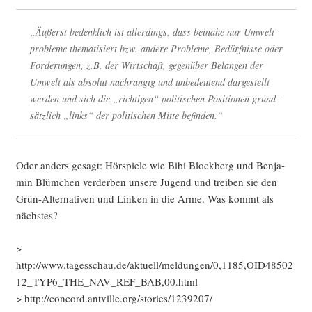
„Äußerst bedenk­lich ist aller­dings, dass bei­na­he nur Umwelt­
pro­ble­me the­ma­ti­siert bzw. ande­re Pro­ble­me, Bedürf­nis­se oder
For­de­run­gen, z.B. der Wirt­schaft, gegen­über Belan­gen der
Umwelt als abso­lut nach­ran­gig und unbe­deu­tend dar­ge­stellt
wer­den und sich die „rich­ti­gen“ poli­ti­schen Posi­tio­nen grund­
sätz­lich „links“ der poli­ti­schen Mit­te befinden.“
Oder anders gesagt: Hör­spie­le wie Bibi Block­berg und Ben­ja­
min Blüm­chen ver­der­ben unse­re Jugend und trei­ben sie den
Grün-Alter­na­ti­ven und Lin­ken in die Arme. Was kommt als
nächstes?
>
http://www.tagesschau.de/aktuell/meldungen/0,1185,OID48502
12_TYP6_THE_NAV_REF_BAB,00.html
> http://concord.antville.org/stories/1239207/