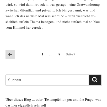
wird, so wird damit trotz­dem was gesagt – eine Grat­wan­de­rung
zwi­schen öffent­lich und pri­vat … Ich bin gespannt, was und
wann ich das nächs­te Mal was schrei­be – dann viel­leicht tat­
säch­lich auf ein The­ma bezo­gen, und nicht ein­fach mal so blau
vom Him­mel her geredet.
Seitennummerierung
Vorherige
Seite
Seite
1
…
8
Seite
9
Seite
der
Beiträge
Suche
Such
nach:
Über dieses Blog ... oder: Textempfehlungen und die Frage, was
das hier eigentlich sein soll