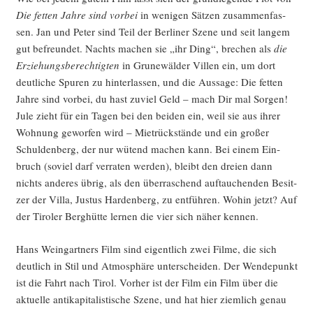
Die fet­ten Jah­re sind vor­bei
in weni­gen Sät­zen zusam­men­fas­
sen. Jan und Peter sind Teil der Ber­li­ner Sze­ne und seit lan­gem
gut befreun­det. Nachts machen sie „ihr Ding“, bre­chen als
die
Erzie­hungs­be­rech­tig­ten
in Gru­ne­wäl­der Vil­len ein, um dort
deut­li­che Spu­ren zu hin­ter­las­sen, und die Aus­sa­ge: Die fet­ten
Jah­re sind vor­bei, du hast zuviel Geld – mach Dir mal Sor­gen!
Jule zieht für ein Tagen bei den bei­den ein, weil sie aus ihrer
Woh­nung gewor­fen wird – Miet­rück­stän­de und ein gro­ßer
Schul­den­berg, der nur wütend machen kann. Bei einem Ein­
bruch (soviel darf ver­ra­ten wer­den), bleibt den drei­en dann
nichts ande­res übrig, als den über­ra­schend auf­tau­chen­den Besit­
zer der Vil­la, Jus­tus Har­den­berg, zu ent­füh­ren. Wohin jetzt? Auf
der Tiro­ler Berg­hüt­te ler­nen die vier sich näher kennen.
Hans Wein­gart­ners Film sind eigent­lich zwei Fil­me, die sich
deut­lich in Stil und Atmo­sphä­re unter­schei­den. Der Wen­de­punkt
ist die Fahrt nach Tirol. Vor­her ist der Film ein Film über die
aktu­el­le anti­ka­pi­ta­lis­ti­sche Sze­ne, und hat hier ziem­lich genau