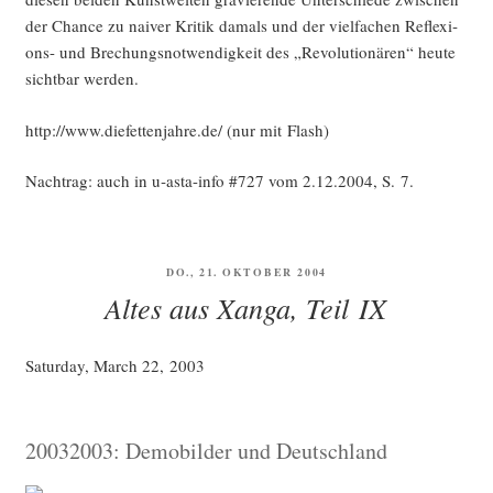
der Chan­ce zu nai­ver Kri­tik damals und der viel­fa­chen Refle­xi­
ons- und Bre­chungs­not­wen­dig­keit des „Revo­lu­tio­nä­ren“ heu­te
sicht­bar werden.
http://www.diefettenjahre.de/ (nur mit Flash)
Nach­trag: auch in u‑as­ta-info #727 vom 2.12.2004, S. 7.
VERÖFFENTLICHT
DO., 21. OKTOBER 2004
AM
Altes aus Xanga, Teil IX
Satur­day, March 22, 2003
20032003: Demobilder und Deutschland