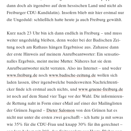
dann doch als irgend­wo auf dem hes­si­schen Land und nicht als
Frei­bur­ger CDU-Kan­di­da­tin). Inso­fern blieb mir hier erst­mal nur
die Unge­duld: schließ­lich hat­te heu­te ja auch Frei­burg gewählt.
Kurz nach 23 Uhr bin ich dann end­lich in Frei­burg – und muss
wei­ter unge­dul­dig blei­ben, denn weder bei der Badi­schen Zei­
tung noch am Rat­haus hän­gen Ergeb­nis­se aus. Zuhau­se dann
der ers­te Hin­weis auf mei­nem Anruf­be­ant­wor­ter: Ein sen­sa­tio­
nal­les Ergeb­nis, meint mei­ne Mut­ter. Nähe­res hat sie dem
Anruf­be­ant­wor­ter nicht ver­ra­ten. Also ins Inter­net – und weder
www.freiburg.de
noch
www.badische-zeitung.de
wol­len sich
laden las­sen, über irgend­wel­che bun­des­wei­ten Nach­rich­ten­ti­
cker fin­de ich erst­mal auch nichts, und
www.gruene-freiburg.de
ist noch auf dem Stand vier Tage vor der Wahl. Die infor­mie­ren­
de Ret­tung naht in Form einer eMail auf einer der Mai­ling­lis­ten
der Grü­nen Jugend –
Die­ter Salo­mon
von den Grü­nen hat es
nicht nur unter die ers­ten zwei geschafft – ich hat­te ja mit sowas
wie 35% für die CDU-Frau und knapp 30% für ihn gerech­net –