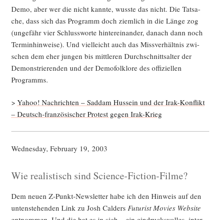
Demo, aber wer die nicht kann­te, wuss­te das nicht. Die Tat­sa­
che, dass sich das Pro­gramm doch ziem­lich in die Län­ge zog
(unge­fähr vier Schluss­wor­te hin­ter­ein­an­der, danach dann noch
Ter­min­hin­wei­se). Und viel­leicht auch das Miss­ver­hält­nis zwi­
schen dem eher jun­gen bis mitt­le­ren Durch­schnitts­al­ter der
Demons­trie­ren­den und der Demo­folk­lo­re des offi­zi­el­len
Programms.
>
Yahoo! Nach­rich­ten – Sad­dam Hus­sein und der Irak-Kon­flikt
– Deutsch-fran­zö­si­scher Pro­test gegen Irak-Krieg
Wed­nes­day, Febru­ary 19, 2003
Wie realistisch sind Science-Fiction-Filme?
Dem neu­en Z‑Punkt-News­let­ter habe ich den Hin­weis auf den
unten­ste­hen­den Link zu Josh Cal­ders
Futu­rist Movies Web­site
ent­nom­men. Und die hat es in sich – ein ein­drucks­vol­les, inter­