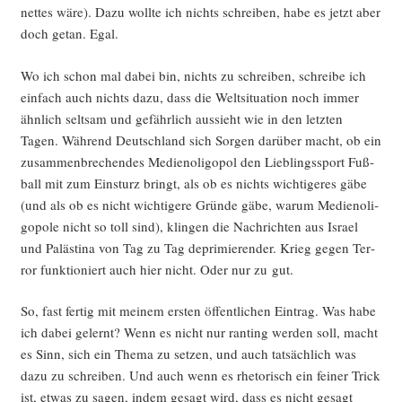
net­tes wäre). Dazu woll­te ich nichts schrei­ben, habe es jetzt aber
doch getan. Egal.
Wo ich schon mal dabei bin, nichts zu schrei­ben, schrei­be ich
ein­fach auch nichts dazu, dass die Welt­si­tua­ti­on noch immer
ähn­lich selt­sam und gefähr­lich aus­sieht wie in den letz­ten
Tagen. Wäh­rend Deutsch­land sich Sor­gen dar­über macht, ob ein
zusam­men­bre­chen­des Medi­en­oli­go­pol den Lieb­lings­sport Fuß­
ball mit zum Ein­sturz bringt, als ob es nichts wich­ti­ge­res gäbe
(und als ob es nicht wich­ti­ge­re Grün­de gäbe, war­um Medi­en­oli­
go­po­le nicht so toll sind), klin­gen die Nach­rich­ten aus Isra­el
und Paläs­ti­na von Tag zu Tag depri­mie­ren­der. Krieg gegen Ter­
ror funk­tio­niert auch hier nicht. Oder nur zu gut.
So, fast fer­tig mit mei­nem ers­ten öffent­li­chen Ein­trag. Was habe
ich dabei gelernt? Wenn es nicht nur ran­ting wer­den soll, macht
es Sinn, sich ein The­ma zu set­zen, und auch tat­säch­lich was
dazu zu schrei­ben. Und auch wenn es rhe­to­risch ein fei­ner Trick
ist, etwas zu sagen, indem gesagt wird, dass es nicht gesagt