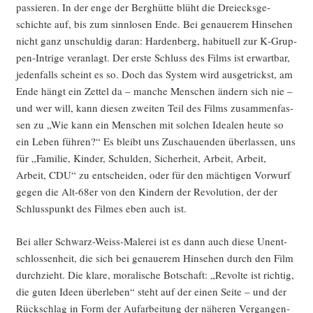
pas­sie­ren. In der enge der Berg­hüt­te blüht die Drei­ecks­ge­
schich­te auf, bis zum sinn­lo­sen Ende. Bei genaue­rem Hin­se­hen
nicht ganz unschul­dig dar­an: Har­den­berg, habi­tu­ell zur K‑Grup­
pen-Intri­ge ver­an­lagt. Der ers­te Schluss des Films ist erwart­bar,
jeden­falls scheint es so. Doch das Sys­tem wird aus­ge­trickst, am
Ende hängt ein Zet­tel da – man­che Men­schen ändern sich nie –
und wer will, kann die­sen zwei­ten Teil des Films zusam­men­fas­
sen zu „Wie kann ein Men­schen mit sol­chen Idea­len heu­te so
ein Leben füh­ren?“ Es bleibt uns Zuschau­en­den über­las­sen, uns
für „Fami­lie, Kin­der, Schul­den, Sicher­heit, Arbeit, Arbeit,
Arbeit, CDU“ zu ent­schei­den, oder für den mäch­ti­gen Vor­wurf
gegen die Alt-68er von den Kin­dern der Revo­lu­ti­on, der der
Schluss­punkt des Fil­mes eben auch ist.
Bei aller Schwarz-Weiss-Male­rei ist es dann auch die­se Unent­
schlos­sen­heit, die sich bei genaue­rem Hin­se­hen durch den Film
durch­zieht. Die kla­re, mora­li­sche Bot­schaft: „Revol­te ist rich­tig,
die guten Ideen über­le­ben“ steht auf der einen Sei­te – und der
Rück­schlag in Form der Auf­ar­bei­tung der nähe­ren Ver­gan­gen­