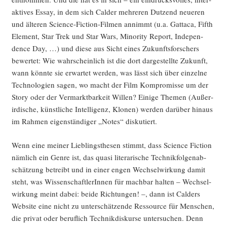
ak­ti­ves Essay, in dem sich Cal­der meh­re­ren Dut­zend neue­ren
und älte­ren Sci­ence-Fic­tion-Fil­men annimmt (u.a. Gat­ta­ca, Fifth
Ele­ment, Star Trek und Star Wars, Mino­ri­ty Report, Inde­pen­
dence Day, …) und die­se aus Sicht eines Zukunfts­for­schers
bewer­tet: Wie wahr­schein­lich ist die dort dar­ge­stell­te Zukunft,
wann könn­te sie erwar­tet wer­den, was lässt sich über ein­zel­ne
Tech­no­lo­gien sagen, wo macht der Film Kom­pro­mis­se um der
Sto­ry oder der Ver­markt­bar­keit Wil­len? Eini­ge The­men (Außer­
ir­di­sche, künst­li­che Intel­li­genz, Klo­nen) wer­den dar­über hin­aus
im Rah­men eigen­stän­di­ger „Notes“ diskutiert.
Wenn eine mei­ner Lieb­lings­the­sen stimmt, dass Sci­ence Fic­tion
näm­lich ein Gen­re ist, das qua­si lite­ra­ri­sche Tech­nik­fol­gen­ab­
schät­zung betreibt und in einer engen Wech­sel­wir­kung damit
steht, was Wis­sen­schaft­le­rIn­nen für mach­bar hal­ten – Wech­sel­
wir­kung meint dabei: bei­de Rich­tun­gen! –, dann ist Cal­ders
Web­site eine nicht zu unter­schät­zen­de Res­sour­ce für Men­schen,
die pri­vat oder beruf­lich Tech­nik­dis­kur­se unter­su­chen. Denn