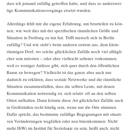
dass ich jemand zufäl­lig getrof­fen habe, und dass so anders­wei­
ti­ge Kom­mu­ni­ka­ti­ons­vor­gän­ge ersetzt wurden.
Aller­dings fehlt mir die eige­ne Erfah­rung, um beur­tei­len zu kön­
nen, wie weit dies mit der spe­zi­fi­schen räum­li­chen Grö­ße und
Situa­ti­on in Frei­burg zu tun hat. Trifft mensch sich in Ber­lin
zufäl­lig? Und wie sieht’s beim ande­ren extrem aus, dem klein­
räu­mi­gen Dorf, wo sol­che glück­li­chen Zufäl­le noch viel all­täg­li­
cher sein müss­ten – oder aber viel­leicht sel­te­ner vor­kom­men,
weil es weni­ger Anläs­se gibt, sich quer durch den öffent­li­chen
Raum zu bewe­gen? Viel­leicht ist das gan­ze aber auch nur
dadurch zu erklä­ren, dass sozia­le Netz­wer­ke und die räum­li­che
Situa­ti­on zusam­men­fal­len, dass die sel­ben Leu­te, mit denen
Kom­mu­ni­ka­ti­on not­wen­dig ist, sich rela­tiv oft an den sel­ben
Orten auf­hal­ten. Dann könn­te die­se Art glück­li­cher Zufäl­le auch
in Groß­städ­ten recht häu­fig sein, wenn nur die Orte stim­men.
Dafür spricht, das bestimm­te zufäl­li­ge Begeg­nun­gen mit situa­ti­
ven Ver­än­de­run­gen weg­fal­len oder neu hin­zu­kom­men: Nicht
mehr HiWi im Insti­tut für Sozio­lo­gie zu sein, heißt auch, nicht