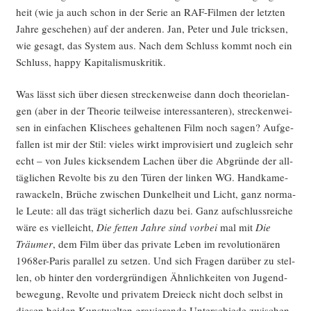
heit (wie ja auch schon in der Serie an RAF-Fil­men der letz­ten
Jah­re gesche­hen) auf der ande­ren. Jan, Peter und Jule trick­sen,
wie gesagt, das Sys­tem aus. Nach dem Schluss kommt noch ein
Schluss, hap­py Kapitalismuskritik.
Was lässt sich über die­sen stre­cken­wei­se dann doch theo­rie­lan­
gen (aber in der Theo­rie teil­wei­se inter­es­san­te­ren), stre­cken­wei­
sen in ein­fa­chen Kli­schees gehal­te­nen Film noch sagen? Auf­ge­
fal­len ist mir der Stil: vie­les wirkt impro­vi­siert und zugleich sehr
echt – von Jules kick­sen­dem Lachen über die Abgrün­de der all­
täg­li­chen Revol­te bis zu den Türen der lin­ken WG. Hand­ka­me­
ra­wa­ckeln, Brü­che zwi­schen Dun­kel­heit und Licht, ganz nor­ma­
le Leu­te: all das trägt sicher­lich dazu bei. Ganz auf­schluss­rei­che
wäre es viel­leicht,
Die fet­ten Jah­re sind vor­bei
mal mit
Die
Träu­mer
, dem Film über das pri­va­te Leben im revo­lu­tio­nä­ren
1968er-Paris par­al­lel zu set­zen. Und sich Fra­gen dar­über zu stel­
len, ob hin­ter den vor­der­grün­di­gen Ähn­lich­kei­ten von Jugend­
be­we­gung, Revol­te und pri­va­tem Drei­eck nicht doch selbst in
die­sen bei­den Kunst­wel­ten gra­vie­ren­de Unter­schie­de zwi­schen