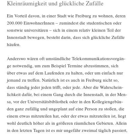
Kleinräumigkeit und glückliche Zufälle
Ein Vor­teil davon, in einer Stadt wie Frei­burg zu woh­nen, deren
200.000 Ein­woh­ne­rIn­nen – zumin­dest die stu­den­ti­schen oder
sonst­wie uni­ver­si­tä­ren – sich in einem rela­tiv klei­nen Teil der
Innen­stadt bewe­gen, besteht dar­in, dass sich glück­li­che Zufäl­le
häufen.
Anders­wo wären oft umständ­li­che Tele­kom­mu­ni­ka­ti­ons­vor­gän­
ge not­wen­dig, um zum Bei­spiel Ter­mi­ne abzu­stim­men, sich
über etwas auf dem Lau­fen­den zu hal­ten, oder um ein­fach nur
jemand zu tref­fen. Natür­lich ist es auch in Frei­burg nicht so,
dass stän­dig jeder jeden trifft, oder jede. Aber die Wahr­schein­
lich­keit dafür, bei einem Gang durch die Innen­stadt, in der Men­
sa, vor der Uni­ver­si­täts­bi­blio­thek oder in den Kol­le­gi­en­ge­bäu­
den ganz zufäl­lig und unge­plant auf eine Per­son zu sto­ßen, die
einem etwas mit­zu­tei­len hat, oder der etwas mit­zu­tei­len ist, liegt
wohl deut­lich höher als in grö­ße­ren räum­li­chen Gebie­ten. Allein
in den letz­ten Tagen ist es mir unge­fähr zwei­mal täg­lich pas­siert,