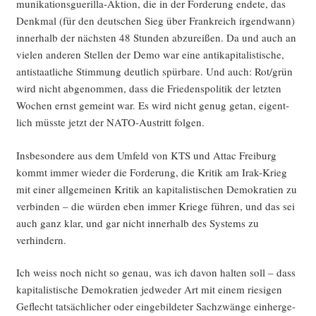
mu­ni­ka­ti­ons­gue­ril­la-Akti­on, die in der For­de­rung ende­te, das
Denk­mal (für den deut­schen Sieg über Frank­reich irgend­wann)
inner­halb der nächs­ten 48 Stun­den abzu­rei­ßen. Da und auch an
vie­len ande­ren Stel­len der Demo war eine anti­ka­pi­ta­lis­ti­sche,
anti­staat­li­che Stim­mung deut­lich spür­ba­re. Und auch: Rot/grün
wird nicht abge­nom­men, dass die Frie­dens­po­li­tik der letz­ten
Wochen ernst gemeint war. Es wird nicht genug getan, eigent­
lich müss­te jetzt der NATO-Aus­tritt folgen.
Ins­be­son­de­re aus dem Umfeld von KTS und Attac Frei­burg
kommt immer wie­der die For­de­rung, die Kri­tik am Irak-Krieg
mit einer all­ge­mei­nen Kri­tik an kapi­ta­lis­ti­schen Demo­kra­tien zu
ver­bin­den – die wür­den eben immer Krie­ge füh­ren, und das sei
auch ganz klar, und gar nicht inner­halb des Sys­tems zu
verhindern.
Ich weiss noch nicht so genau, was ich davon hal­ten soll – dass
kapi­ta­lis­ti­sche Demo­kra­tien jed­we­der Art mit einem rie­si­gen
Geflecht tat­säch­li­cher oder ein­ge­bil­de­ter Sach­zwän­ge ein­her­ge­