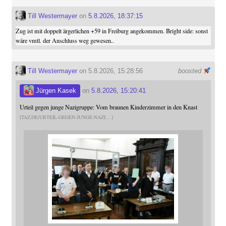
Till Westermayer
on
5.8.2026, 18:37:15
Zug ist mit doppelt ärgerlichen +59 in Freiburg angekommen. Bright side: sonst
wäre vmtl. der Anschluss weg gewesen..
Till Westermayer
on 5.8.2026, 15:28:56
boosted
Jürgen Kasek
on
5.8.2026, 15:20:41
Urteil gegen junge Nazigruppe: Vom braunen Kinderzimmer in den Knast
TAZ.DE/URTEIL-GEGEN-JUNGE-NAZI