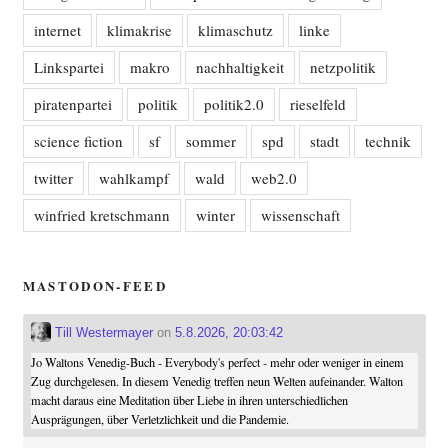
internet
klimakrise
klimaschutz
linke
Linkspartei
makro
nachhaltigkeit
netzpolitik
piratenpartei
politik
politik2.0
rieselfeld
science fiction
sf
sommer
spd
stadt
technik
twitter
wahlkampf
wald
web2.0
winfried kretschmann
winter
wissenschaft
MASTODON-FEED
Till Westermayer
on
5.8.2026, 20:03:42
Jo Waltons Venedig-Buch - Everybody's perfect - mehr oder weniger in einem
Zug durchgelesen. In diesem Venedig treffen neun Welten aufeinander. Walton
macht daraus eine Meditation über Liebe in ihren unterschiedlichen
Ausprägungen, über Verletzlichkeit und die Pandemie.