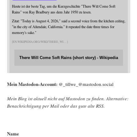
Heute ist der beste Tag, um die Kurzgeschichte "There Will Come Soft
Rains" von Ray Bradbury aus dem Jahr 1950 zu lesen.
Zitat: "Today is August 4, 2026," said a second voice from the kitchen ceiling,
"in the city of Allendale, California." lt repeated the date three times for
memory's sake."
EN.WIKIPEDIA.ORG/WIKI/THERE_WI
There Will Come Soft Rains (short story) - Wikipedia
Mein Mast­o­don-Account:
@_tillwe_@mastodon.social
Mein Blog ist aktu­ell nicht auf Mast­o­don zu fin­den. Alter­na­ti­ve:
Benach­rich­ti­gung per Mail oder das gute alte
RSS
.
Name