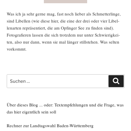
Was ich ja sehr ger­ne mag, fast noch lie­ber als Schmet­ter­lin­ge,
sind Libel­len (wie die­se hier, die eine der drei oder vier Libel­
len­ar­ten reprä­sen­tiert, die am Opfin­ger See zu fin­den sind).
Foto­gra­fie­ren las­sen die sich trotz­dem nur unter Schwie­rig­kei­
ten, also nur dann, wenn sie mal län­ger still­ste­hen. Was sel­ten
vorkommt.
Suche
Such
nach:
Über dieses Blog ... oder: Textempfehlungen und die Frage, was
das hier eigentlich sein soll
Rechner zur Landtagswahl Baden-Württemberg