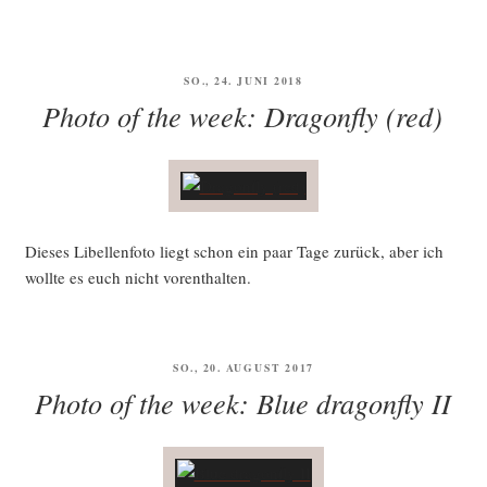
VERÖFFENTLICHT
SO., 24. JUNI 2018
AM
Photo of the week: Dragonfly (red)
Die­ses Libel­len­fo­to liegt schon ein paar Tage zurück, aber ich
woll­te es euch nicht vorenthalten.
VERÖFFENTLICHT
SO., 20. AUGUST 2017
AM
Photo of the week: Blue dragonfly II