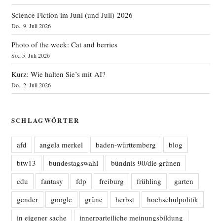
Science Fiction im Juni (und Juli) 2026
Do., 9. Juli 2026
Photo of the week: Cat and berries
So., 5. Juli 2026
Kurz: Wie halten Sie’s mit AI?
Do., 2. Juli 2026
SCHLAGWÖRTER
afd
angela merkel
baden-württemberg
blog
btw13
bundestagswahl
bündnis 90/die grünen
cdu
fantasy
fdp
freiburg
frühling
garten
gender
google
grüne
herbst
hochschulpolitik
in eigener sache
innerparteiliche meinungsbildung