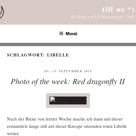
Zum
till we *)
Inhalt
Das Blog von Till Westermayer * 2002
springen
Menü
SCHLAGWORT:
LIBELLE
VERÖFFENTLICHT
SO., 15. SEPTEMBER 2019
AM
Photo of the week: Red dragonfly II
Nach der Bie­ne von letz­ter Woche mache ich dann mit die­ser
erstaun­lich lan­ge still auf die­ser Knos­pe sit­zen­den roten Libel­le
weiter.