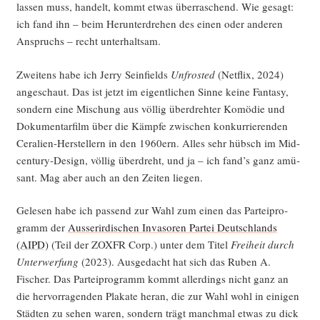
las­sen muss, han­delt, kommt etwas über­ra­schend. Wie gesagt:
ich fand ihn – beim Her­un­ter­dre­hen des einen oder ande­ren
Anspruchs – recht unterhaltsam.
Zwei­tens habe ich Jer­ry Sein­fields
Unfros­ted
(Net­flix, 2024)
ange­schaut. Das ist jetzt im eigent­li­chen Sin­ne kei­ne Fan­ta­sy,
son­dern eine Mischung aus völ­lig über­dreh­ter Komö­die und
Doku­men­tar­film über die Kämp­fe zwi­schen kon­kur­rie­ren­den
Cera­li­en-Her­stel­lern in den 1960ern. Alles sehr hübsch im Mid-
cen­tu­ry-Design, völ­lig über­dreht, und ja – ich fand’s ganz amü­
sant. Mag aber auch an den Zei­ten liegen.
Gele­sen habe ich pas­send zur Wahl zum einen das Par­tei­pro­
gramm der
Aus­ser­ir­di­schen Inva­so­ren Par­tei Deutsch­lands
(AIPD)
(Teil der ZOXFR Corp.) unter dem Titel
Frei­heit durch
Unter­wer­fung
(2023). Aus­ge­dacht hat sich das Ruben A.
Fischer. Das Par­tei­pro­gramm kommt aller­dings nicht ganz an
die her­vor­ra­gen­den Pla­ka­te her­an, die zur Wahl wohl in eini­gen
Städ­ten zu sehen waren, son­dern trägt manch­mal etwas zu dick