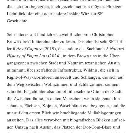
die sich dort begeg­nen, auch gezeich­net sein mögen. Ein­zi­ger
Licht­blick: der eine oder ande­re Insi­der-Witz zur SF-
Geschichte.
Sehr inter­es­sant fand ich es, zwei Bücher von Chris­to­pher
Brown direkt hin­ter­ein­an­der zu lesen. Das eine ist sein SF-Thril­
ler
Rule of Cap­tu­re
(2019), das ande­re das Sach­buch
A Natu­ral
Histo­ry of Emp­ty Lots
(2024), in dem Brown uns in die Über­
gangs­zo­nen zwi­schen Stadt und Natur im texa­ni­schen Aus­tin
mit­nimmt, über zer­fal­len­de Infra­struk­tur, Wild­nis, die sich in
Right-of-Way-Kor­ri­do­ren ansie­delt und Schlan­gen, die sich auf
dem Weg zwi­schen Wohn­zim­mer und Schlaf­zim­mer son­nen,
schreibt. Es geht hier also um oft über­se­he­ne Orte in der Stadt,
die Zwi­schen­räu­me, in denen Men­schen, wenn sie genau hin­
schau­en, Füch­sen, Kojo­ten, Wasch­bä­ren etc. begeg­nen, und die
nur auf den ers­ten Blick wie brach­lie­gen­de Müll­ab­la­ge­run­gen
aus­se­hen. Das alles ver­wo­ben mit bio­gra­fi­schen Bli­cken auf sei­
nen Umzug nach Aus­tin, das Plat­zen der Dot-Com-Bla­se und