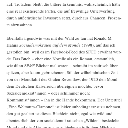
auf. Trotz­dem bleibt die bit­te­re Erkennt­nis: wahr­schein­lich hät­te
eine real exis­tie­ren­de Par­tei, die auf frei­wil­li­ge Unter­wer­fung
durch außer­ir­di­sche Inva­so­ren setzt, durch­aus Chan­cen, Pro­zen­
te abzusahnen.
Eben­falls irgend­wie was mit der Wahl zu tun hat
Ronald M.
Hahn
s
Social­de­mo­kra­ten auf dem Mon­de
(1998), auf das ich
gesto­ßen bin, weil es im Face­book-Feed des SFCD erwähnt wur­
de. Das Buch – eher eine Novel­le als ein Roman, erstaun­lich,
wie dünn SF&F‑Bücher mal waren – schreibt im sati­risch über­
spit­zen, aber kaum gebro­che­nen, Stil der wil­hel­mi­ni­schen Zeit
von der Mond­fahrt des Gra­fen Revent­low, der 1920 den Mond
dem Deut­schen Kai­ser­reich über­eig­nen möch­te, bevor
Sozialdemokrat*innen – oder schlim­mer noch:
Kommunist*innen – ihn in die Hän­de bekom­men. Der Unter­ti­tel
„Eine Welt­raum-Cla­mot­te“ ist lei­der unbe­dingt ernst zu neh­men,
den gut geal­tert ist die­ses Büch­lein nicht, egal wie wild und
aben­teur­lich der von social­de­mo­kra­ti­schen „Wil­den“ besie­del­te
Mond und die Akteu­re aus ver­schie­de­nen irdi­schen Mäch­ten,