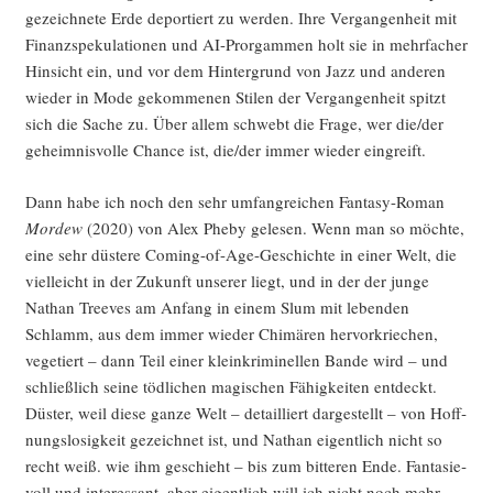
gezeich­ne­te Erde depor­tiert zu wer­den. Ihre Ver­gan­gen­heit mit
Finanz­spe­ku­la­tio­nen und AI-Pror­gam­men holt sie in mehr­fa­cher
Hin­sicht ein, und vor dem Hin­ter­grund von Jazz und ande­ren
wie­der in Mode gekom­me­nen Sti­len der Ver­gan­gen­heit spitzt
sich die Sache zu. Über allem schwebt die Fra­ge, wer die/der
geheim­nis­vol­le Chan­ce ist, die/der immer wie­der eingreift.
Dann habe ich noch den sehr umfang­rei­chen Fan­ta­sy-Roman
Mor­dew
(2020) von Alex Phe­by gele­sen. Wenn man so möch­te,
eine sehr düs­te­re Coming-of-Age-Geschich­te in einer Welt, die
viel­leicht in der Zukunft unse­rer liegt, und in der der jun­ge
Nathan Tree­ves am Anfang in einem Slum mit leben­den
Schlamm, aus dem immer wie­der Chi­mä­ren her­vor­krie­chen,
vege­tiert – dann Teil einer klein­kri­mi­nel­len Ban­de wird – und
schließ­lich sei­ne töd­li­chen magi­schen Fähig­kei­ten ent­deckt.
Düs­ter, weil die­se gan­ze Welt – detail­liert dar­ge­stellt – von Hoff­
nungs­lo­sig­keit gezeich­net ist, und Nathan eigent­lich nicht so
recht weiß. wie ihm geschieht – bis zum bit­te­ren Ende. Fan­ta­sie­
voll und inter­es­sant, aber eigent­lich will ich nicht noch mehr