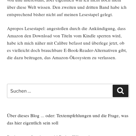
über die­se Welt wis­sen. Den zwei­ten und drit­ten Band habe ich
ent­spre­chend bis­her nicht auf mei­nen Lese­sta­pel gelegt.
Apro­pos Lese­sta­pel: ange­sto­ßen durch die Ankün­di­gung, dass
Ama­zon den Down­load von Titeln vom Kind­le sper­ren wird,
habe ich mich näher mit Calib­re befasst und über­le­ge jetzt, ob
es viel­leicht doch brauch­ba­re E‑Book-Rea­der-Alter­na­ti­ven gibt,
die dazu bei­tra­gen, das Ama­zon-Öko­sys­tem zu verlassen.
Suche
Such
nach:
Über dieses Blog ... oder: Textempfehlungen und die Frage, was
das hier eigentlich sein soll