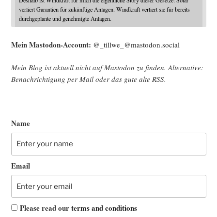
Deshalb ist Windkraft für mich die eigentliche Story dieser Gesetze: Solar
verliert Garantien für zukünftige Anlagen. Windkraft verliert sie für bereits
durchgeplante und genehmigte Anlagen.
Mein Mast­o­don-Account:
@_tillwe_@mastodon.social
Mein Blog ist aktu­ell nicht auf Mast­o­don zu fin­den. Alter­na­ti­ve:
Benach­rich­ti­gung per Mail oder das gute alte
RSS
.
Name
Email
Please read our
terms and conditions