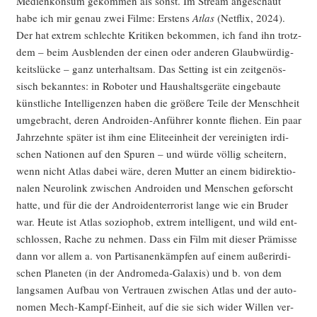
Medi­en­kon­sum gekom­men als sonst. Im Stream ange­schaut
habe ich mir genau zwei Fil­me: Ers­tens
Atlas
(Net­flix, 2024).
Der hat extrem schlech­te Kri­ti­ken bekom­men, ich fand ihn trotz­
dem – beim Aus­blen­den der einen oder ande­ren Glaub­wür­dig­
keits­lü­cke – ganz unter­halt­sam. Das Set­ting ist ein zeit­ge­nös­
sisch bekann­tes: in Robo­ter und Haus­halts­ge­rä­te ein­ge­bau­te
künst­li­che Intel­li­gen­zen haben die grö­ße­re Tei­le der Mensch­heit
umge­bracht, deren Andro­iden-Anfüh­rer konn­te flie­hen. Ein paar
Jahr­zehn­te spä­ter ist ihm eine Eli­te­ein­heit der ver­ei­nig­ten irdi­
schen Natio­nen auf den Spu­ren – und wür­de völ­lig schei­tern,
wenn nicht Atlas dabei wäre, deren Mut­ter an einem bidi­rek­tio­
na­len Neu­ro­link zwi­schen Andro­iden und Men­schen geforscht
hat­te, und für die der Andro­iden­ter­ro­rist lan­ge wie ein Bru­der
war. Heu­te ist Atlas sozio­phob, extrem intel­li­gent, und wild ent­
schlos­sen, Rache zu neh­men. Dass ein Film mit die­ser Prä­mis­se
dann vor allem a. von Par­ti­sa­nen­kämp­fen auf einem außer­ir­di­
schen Pla­ne­ten (in der Andro­me­da-Gala­xis) und b. von dem
lang­sa­men Auf­bau von Ver­trau­en zwi­schen Atlas und der auto­
no­men Mech-Kampf-Ein­heit, auf die sie sich wider Wil­len ver­