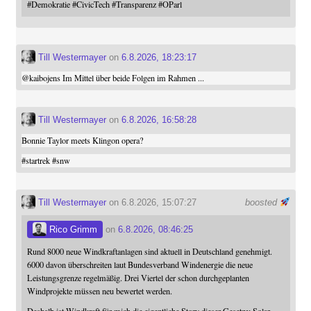
#
Demokratie
#
CivicTech
#
Transparenz
#
OParl
Till Westermayer
on
6.8.2026, 18:23:17
@
kaibojens
Im Mittel über beide Folgen im Rahmen ...
Till Westermayer
on
6.8.2026, 16:58:28
Bonnie Taylor meets Klingon opera?
#
startrek
#
snw
Till Westermayer
on 6.8.2026, 15:07:27
boosted
Rico Grimm
on
6.8.2026, 08:46:25
Rund 8000 neue Windkraftanlagen sind aktuell in Deutschland genehmigt.
6000 davon überschreiten laut Bundesverband Windenergie die neue
Leistungsgrenze regelmäßig. Drei Viertel der schon durchgeplanten
Windprojekte müssen neu bewertet werden.