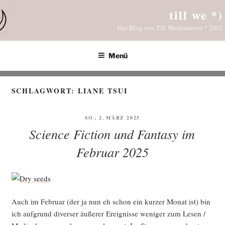
Zum
till we *)
Inhalt
Das Blog von Till Westermayer * 2002
springen
Menü
SCHLAGWORT:
LIANE TSUI
VERÖFFENTLICHT
SO., 2. MÄRZ 2025
AM
Science Fiction und Fantasy im
Februar 2025
Auch im Febru­ar (der ja nun eh schon ein kur­zer Monat ist) bin
ich auf­grund diver­ser äuße­rer Ereig­nis­se weni­ger zum Lesen /