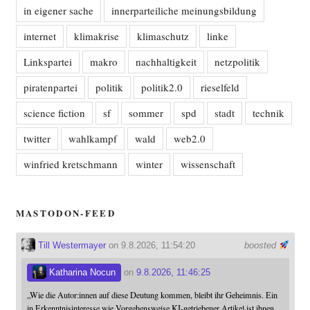
in eigener sache
innerparteiliche meinungsbildung
internet
klimakrise
klimaschutz
linke
Linkspartei
makro
nachhaltigkeit
netzpolitik
piratenpartei
politik
politik2.0
rieselfeld
science fiction
sf
sommer
spd
stadt
technik
twitter
wahlkampf
wald
web2.0
winfried kretschmann
winter
wissenschaft
MASTODON-FEED
Till Westermayer
on 9.8.2026, 11:54:20
boosted
Katharina Nocun
on
9.8.2026, 11:46:25
„Wie die Autor:innen auf diese Deutung kommen, bleibt ihr Geheimnis. Ein
in Erkenntnisinteresse wie Vorgehensweise KI-getriebener Artikel ist ihnen