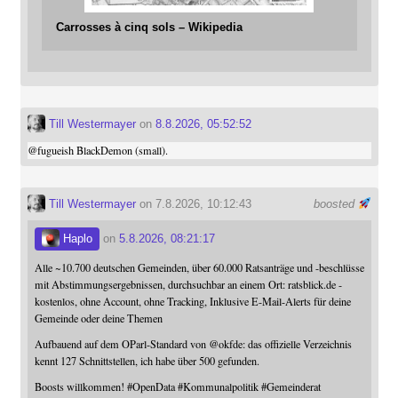
Carrosses à cinq sols – Wikipedia
Till Westermayer
on
8.8.2026, 05:52:52
@
fugueish
BlackDemon (small).
Till Westermayer
on 7.8.2026, 10:12:43
boosted
Haplo
on
5.8.2026, 08:21:17
Alle ~10.700 deutschen Gemeinden, über 60.000 Ratsanträge und -beschlüsse
mit Abstimmungsergebnissen, durchsuchbar an einem Ort: ratsblick.de -
kostenlos, ohne Account, ohne Tracking, Inklusive E-Mail-Alerts für deine
Gemeinde oder deine Themen
Aufbauend auf dem OParl-Standard von
@
okfde
: das offizielle Verzeichnis
kennt 127 Schnittstellen, ich habe über 500 gefunden.
Boosts willkommen!
#
OpenData
#
Kommunalpolitik
#
Gemeinderat