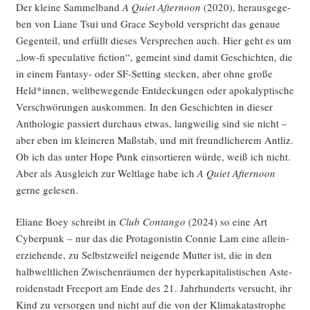
Der klei­ne Sam­mel­band
A Quiet After­noon
(2020), her­aus­ge­ge­
ben von Lia­ne Tsui und Grace Sey­bold ver­spricht das genaue
Gegen­teil, und erfüllt die­ses Ver­spre­chen auch. Hier geht es um
„low-fi spe­cu­la­ti­ve fic­tion“, gemeint sind damit Geschich­ten, die
in einem Fan­ta­sy- oder SF-Set­ting ste­cken, aber ohne gro­ße
Held*innen, welt­be­we­gen­de Ent­de­ckun­gen oder apo­ka­lyp­ti­sche
Ver­schwö­run­gen aus­kom­men. In den Geschich­ten in die­ser
Antho­lo­gie pas­siert durch­aus etwas, lang­wei­lig sind sie nicht –
aber eben im klei­ne­ren Maß­stab, und mit freund­li­che­rem Ant­liz.
Ob ich das unter Hope Punk ein­sor­tie­ren wür­de, weiß ich nicht.
Aber als Aus­gleich zur Welt­la­ge habe ich
A Quiet After­noon
ger­ne gelesen.
Elia­ne Boey schreibt in
Club Con­tan­go
(2024) so eine Art
Cyber­punk – nur das die Prot­ago­nis­tin Con­nie Lam eine allein­
er­zie­hen­de, zu Selbst­zwei­fel nei­gen­de Mut­ter ist, die in den
halb­welt­li­chen Zwi­schen­räu­men der hyper­ka­pi­ta­lis­ti­schen Aste­
ro­iden­stadt Free­port am Ende des 21. Jahr­hun­derts ver­sucht, ihr
Kind zu ver­sor­gen und nicht auf die von der Kli­ma­ka­ta­stro­phe