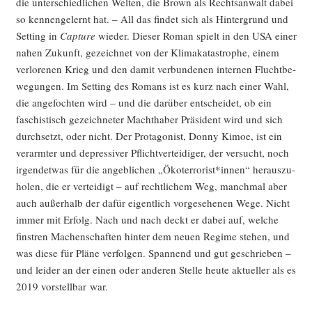
die unter­schied­li­chen Wel­ten, die Brown als Rechts­an­walt dabei
so ken­nen­ge­lernt hat. – All das fin­det sich als Hin­ter­grund und
Set­ting in
Cap­tu­re
wie­der. Die­ser Roman spielt in den USA einer
nahen Zukunft, gezeich­net von der Kli­ma­ka­ta­stro­phe, einem
ver­lo­re­nen Krieg und den damit ver­bun­de­nen inter­nen Flucht­be­
we­gun­gen. Im Set­ting des Romans ist es kurz nach einer Wahl,
die ange­foch­ten wird – und die dar­über ent­schei­det, ob ein
faschis­tisch gezeich­ne­ter Macht­ha­ber Prä­si­dent wird und sich
durch­setzt, oder nicht. Der Prot­ago­nist, Don­ny Kimoe, ist ein
ver­arm­ter und depres­si­ver Pflicht­ver­tei­di­ger, der ver­sucht, noch
irgend­et­was für die angeb­li­chen „Ökoterrorist*innen“ her­aus­zu­
ho­len, die er ver­tei­digt – auf recht­li­chem Weg, manch­mal aber
auch außer­halb der dafür eigent­lich vor­ge­se­he­nen Wege. Nicht
immer mit Erfolg. Nach und nach deckt er dabei auf, wel­che
finstren Machen­schaf­ten hin­ter dem neu­en Regime ste­hen, und
was die­se für Plä­ne ver­fol­gen. Span­nend und gut geschrie­ben –
und lei­der an der einen oder ande­ren Stel­le heu­te aktu­el­ler als es
2019 vor­stell­bar war.