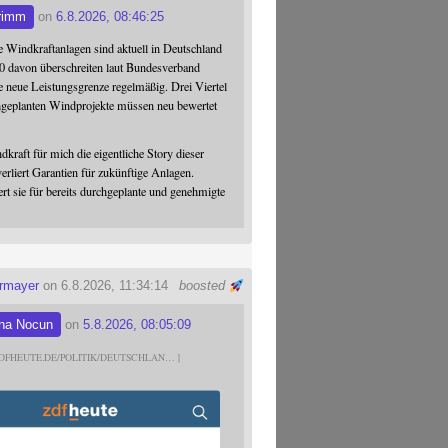
rimm
on
6.8.2026, 08:46:25
 Windkraftanlagen sind aktuell in Deutschland
0 davon überschreiten laut Bundesverband
 neue Leistungsgrenze regelmäßig. Drei Viertel
hgeplanten Windprojekte müssen neu bewertet
dkraft für mich die eigentliche Story dieser
verliert Garantien für zukünftige Anlagen.
ert sie für bereits durchgeplante und genehmigte
ermayer
on 6.8.2026, 11:34:14
boosted
na Nocun
on
5.8.2026, 08:05:09
DFHEUTE.DE/POLITIK/DEUTSCHLAN