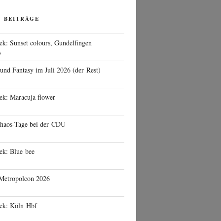
N BEITRÄGE
ek: Sunset colours, Gundelfingen
6
 und Fantasy im Juli 2026 (der Rest)
ek: Maracuja flower
haos-Tage bei der CDU
ek: Blue bee
 Metropolcon 2026
eek: Köln Hbf