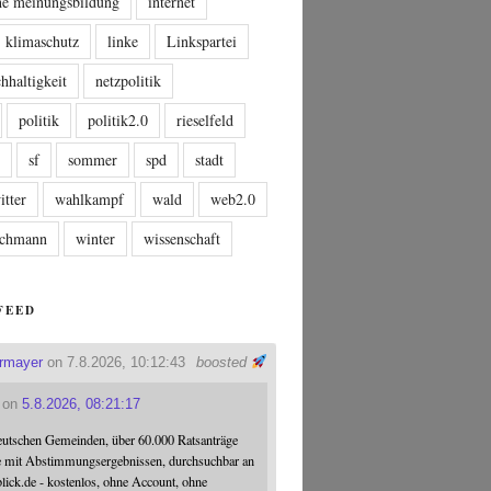
che meinungsbildung
internet
klimaschutz
linke
Linkspartei
hhaltigkeit
netzpolitik
politik
politik2.0
rieselfeld
n
sf
sommer
spd
stadt
itter
wahlkampf
wald
web2.0
tschmann
winter
wissenschaft
FEED
ermayer
on 7.8.2026, 10:12:43
boosted
on
5.8.2026, 08:21:17
eutschen Gemeinden, über 60.000 Ratsanträge
e mit Abstimmungsergebnissen, durchsuchbar an
blick.de - kostenlos, ohne Account, ohne