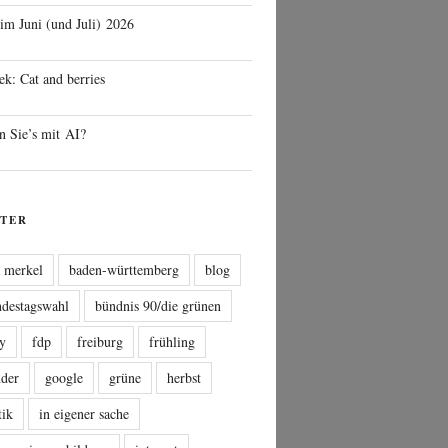
 im Juni (und Juli) 2026
ek: Cat and berries
n Sie’s mit AI?
TER
a merkel
baden-württemberg
blog
ndestagswahl
bündnis 90/die grünen
sy
fdp
freiburg
frühling
nder
google
grüne
herbst
tik
in eigener sache