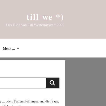
till we *)
Das Blog von Till Westermayer * 2002
Mehr …
Suchen
g ... oder: Textempfehlungen und die Frage,