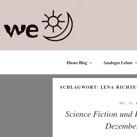
Zum
Inhalt
springen
Dieses Blog
Analoges Leben
SCHLAGWORT:
LENA RICHTE
VERÖFF
DI., 31
AM
Science Fiction und
Dezember