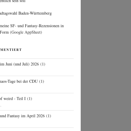
entlich sein soll
ndtagswahl Baden-Württemberg
 meine SF- und Fantasy-Rezensionen in
 Form
(Google AppSheet)
MMENTIERT
 im Juni (und Juli) 2026
(
1
)
d
haos-Tage bei der CDU
(
1
)
f weird - Teil I
(
1
)
..
 und Fantasy im April 2026
(
1
)