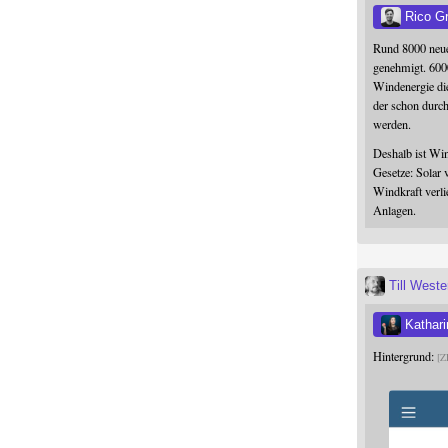
Rico G
Rund 8000 neue
genehmigt. 600
Windenergie die
der schon durc
werden.
Deshalb ist Win
Gesetze: Solar 
Windkraft verli
Anlagen.
Till West
Kathari
Hintergrund:
Z