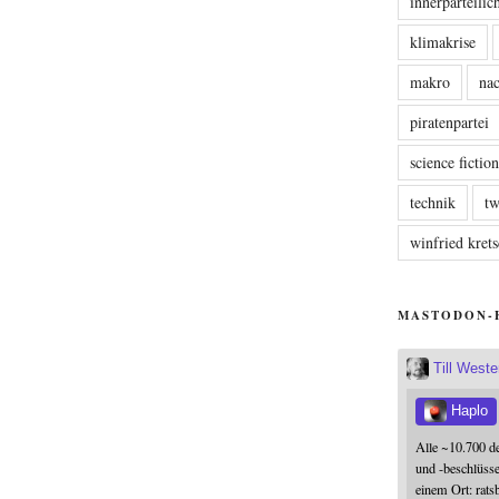
innerparteili
klimakrise
makro
nac
piratenpartei
science fictio
technik
tw
winfried kre
MASTODON-
Till West
Haplo
Alle ~10.700 d
und -beschlüss
einem Ort: rats