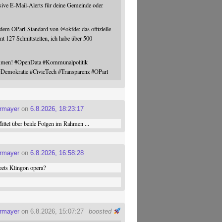
sive E-Mail-Alerts für deine Gemeinde oder
 dem OParl-Standard von
@
okfde
: das offizielle
nt 127 Schnittstellen, ich habe über 500
ommen!
#
OpenData
#
Kommunalpolitik
#
Demokratie
#
CivicTech
#
Transparenz
#
OParl
ermayer
on
6.8.2026, 18:23:17
ttel über beide Folgen im Rahmen ...
ermayer
on
6.8.2026, 16:58:28
ets Klingon opera?
ermayer
on 6.8.2026, 15:07:27
boosted