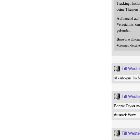
Tracking, Inklu
deine Themen
Aufbauend auf
Verzeichnis ken
gefunden.
Boosts willk
#
Gemeinderat
Till West
@
kaibojens
Im Mi
Till West
Bonnie Taylor me
#
startrek
#
snw
Till West