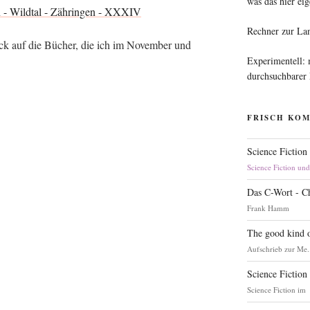
was das hier eig
Rechner zur La
ick auf die Bücher, die ich im Novem­ber und
Experimentell:
durchsuchbarer
FRISCH KO
Science Fiction
Science Fiction un
Das C-Wort - C
Frank Hamm
The good kind o
Aufschrieb zur Me.
Science Fiction
Science Fiction im