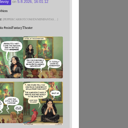
Revoy
on
5.8.2026, 16:01:12
roblem
e:
PEPPERCARROT.COM/EN/MINIFANTAS
ita
#
miniFantasyTheater