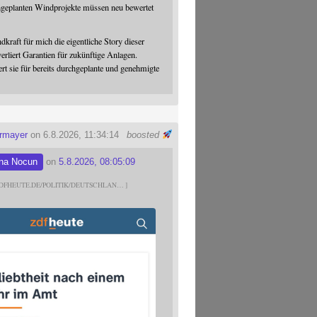
hgeplanten Windprojekte müssen neu bewertet
dkraft für mich die eigentliche Story dieser
verliert Garantien für zukünftige Anlagen.
ert sie für bereits durchgeplante und genehmigte
ermayer
on 6.8.2026, 11:34:14
boosted
na Nocun
on
5.8.2026, 08:05:09
DFHEUTE.DE/POLITIK/DEUTSCHLAN