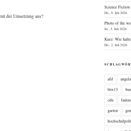
Science Fiction
Do., 9. Juli 2026
mit der Umset­zung aus?
Photo of the we
So., 5. Juli 2026
Kurz: Wie halte
Do., 2. Juli 2026
SCHLAGWÖR
afd
angel
btw13
bu
cdu
fanta
garten
ge
hochschulpoli