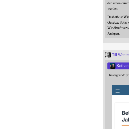
der schon durc
werden.
Deshalb ist Win
Gesetze: Solar 
Windkraft verli
Anlagen.
Till West
Kathari
Hintergrund:
Z