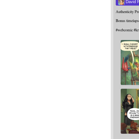
David 
Authenticity P
Bonus timelaps
#
webcomic
#
kr