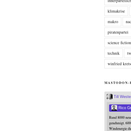
innerparteili
klimakrise
makro
nac
piratenpartei
science fictio
technik
tw
winfried kre
MASTODON-
Till West
Rico G
Rund 8000 neue
genehmigt. 600
Windenergie die