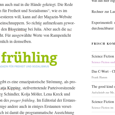
was das hier eig
dann auch mal in die Hän­de gekriegt. Die Rede
 für Frei­heit und Sozia­lis­mus“, wie es im
Rechner zur La
ves­tie­ren will, kann auf der Maga­zin-Web­site
Experimentell:
­ein­schnup­pern. So rich­tig auf­merk­sam gewor­
durchsuchbarer
h den
Blog­ein­trag
bei Julia. Aber auch die
taz
cht. Für aus­ge­wähl­te Wer­te von Ram­pen­licht
em­lich in demselben.
FRISCH KO
Science Fiction
Science Fiction un
Das C-Wort - C
Frank Hamm
 es eine ema­zi­pa­to­ri­sche Strö­mung, als pro­
The good kind o
at­ja Kip­ping
, stell­ver­tre­ten­de Par­tei­vor­sit­zen­de
Aufschrieb zur Me.
 Schind­ler, Kol­ja Möl­ler, Lena Kreck und
­on des
pra­ger früh­ling
. Im Edi­to­ri­al der Erst­aus­
Science Fiction
­ge ande­re auch in eini­ges Erstau­nen ver­set­
Science Fiction im
 ist damit die pro­gram­ma­ti­sche Aus­rich­tung