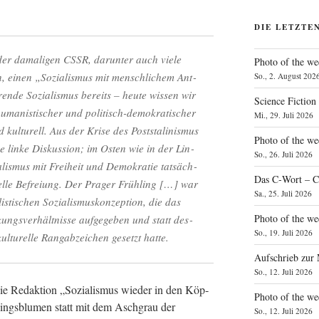
DIE LETZTE
der dama­li­gen CSSR, dar­un­ter auch vie­le
Photo of the we
en, einen „Sozia­lis­mus mit mensch­li­chem Ant­
So., 2. August 202
­ren­de Sozia­lis­mus bereits – heu­te wis­sen wir
Science Fiction
uma­nis­ti­scher und poli­tisch-demo­kra­ti­scher
Mi., 29. Juli 2026
d kul­tu­rell. Aus der Kri­se des Post­sta­li­nis­mus
Photo of the we
­ge lin­ke Dis­kus­si­on; im Osten wie in der Lin­
So., 26. Juli 2026
lis­mus mit Frei­heit und Demo­kra­tie tat­säch­
Das C‑Wort – C
rel­le Befrei­ung. Der Pra­ger Früh­ling […] war
Sa., 25. Juli 2026
­ti­schen Sozia­lis­mus­kon­zep­ti­on, die das
Photo of the we
gs­ver­hält­nis­se auf­ge­ge­ben und statt des­
So., 19. Juli 2026
­tu­rel­le Rang­ab­zei­chen gesetzt hatte.
Aufschrieb zur
So., 12. Juli 2026
ie Redak­ti­on „Sozia­lis­mus wie­der in den Köp­
Photo of the w
ings­blu­men statt mit dem Asch­grau der
So., 12. Juli 2026