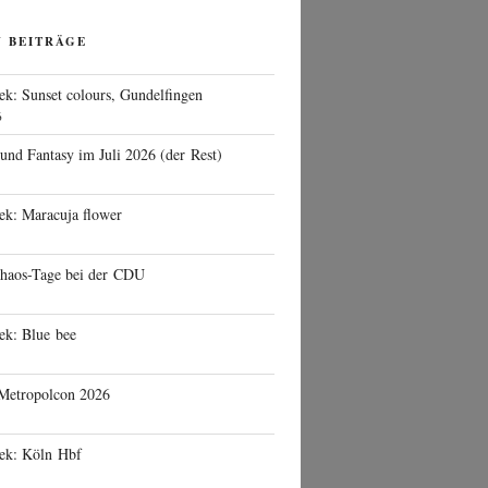
N BEITRÄGE
ek: Sunset colours, Gundelfingen
6
 und Fantasy im Juli 2026 (der Rest)
ek: Maracuja flower
haos-Tage bei der CDU
ek: Blue bee
 Metropolcon 2026
eek: Köln Hbf