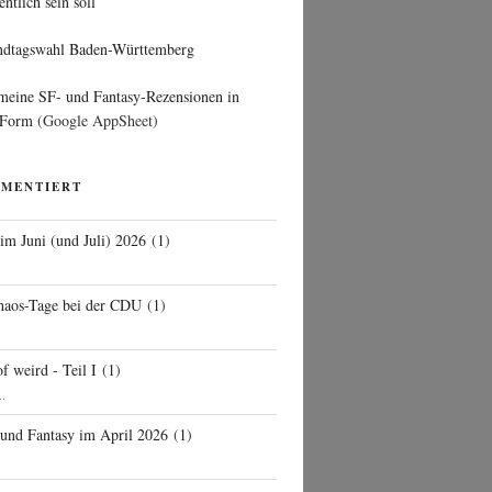
entlich sein soll
ndtagswahl Baden-Württemberg
 meine SF- und Fantasy-Rezensionen in
 Form
(Google AppSheet)
MMENTIERT
 im Juni (und Juli) 2026
(
1
)
d
haos-Tage bei der CDU
(
1
)
f weird - Teil I
(
1
)
..
 und Fantasy im April 2026
(
1
)