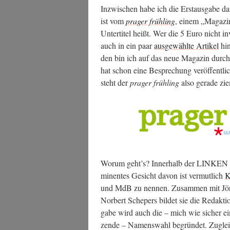
Inzwi­schen habe ich die Erst­aus­ga­be 
ist vom
pra­ger früh­ling
, einem „Maga­zin
Unter­ti­tel heißt. Wer die 5 Euro nicht in
auch in ein paar
aus­ge­wähl­te Arti­kel
hin
den bin ich auf das neue Maga­zin durc
hat schon eine Bespre­chung ver­öf­fent­li
steht der
pra­ger früh­ling
also gera­de zi
Wor­um geht’s? Inner­halb der LINKEN gibt
mi­nen­tes Gesicht davon ist ver­mut­lich
K
und MdB zu nen­nen. Zusam­men mit Jörg
Nor­bert Sche­pers bil­det sie die Redak­ti
ga­be wird auch die – mich wie sicher eini
zen­de – Namens­wahl begrün­det. Zugleich