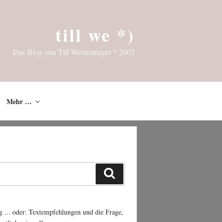
till we *)
Das Blog von Till Westermayer * 2002
Mehr …
Suchen
g ... oder: Textempfehlungen und die Frage,