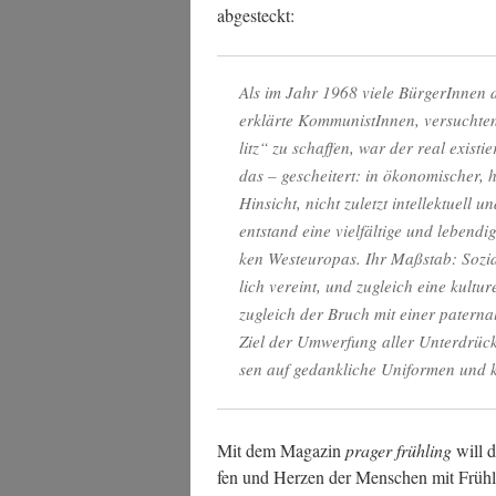
abgesteckt:
Als im Jahr 1968 vie­le Bür­ge­rIn­nen 
erklär­te Kom­mu­nis­tIn­nen, ver­such­t
litz“ zu schaf­fen, war der real exis­tie
das – geschei­tert: in öko­no­mi­scher, h
Hin­sicht, nicht zuletzt intel­lek­tu­ell un
ent­stand eine viel­fäl­ti­ge und leben­di
ken West­eu­ro­pas. Ihr Maß­stab: Sozia­
lich ver­eint, und zugleich eine kul­tu­
zugleich der Bruch mit einer pater­na­lis
Ziel der Umwer­fung aller Unter­drü­ckun
sen auf gedank­li­che Uni­for­men und kul
Mit dem Maga­zin
pra­ger früh­ling
will d
fen und Her­zen der Men­schen mit Früh­l