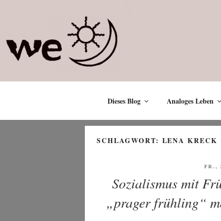
Zum
Inhalt
springen
Dieses Blog
Analoges Leben
SCHLAGWORT:
LENA KRECK
VER
FR.,
AM
Sozialismus mit Frü
„prager frühling“ m