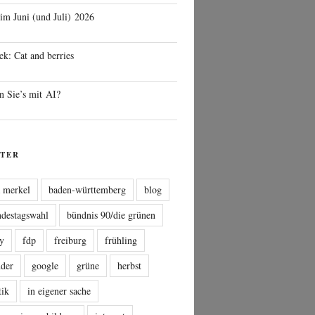
 im Juni (und Juli) 2026
ek: Cat and berries
n Sie’s mit AI?
TER
a merkel
baden-württemberg
blog
ndestagswahl
bündnis 90/die grünen
sy
fdp
freiburg
frühling
nder
google
grüne
herbst
tik
in eigener sache