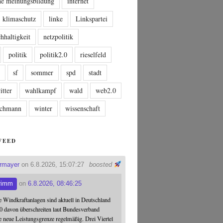
che meinungsbildung
internet
klimaschutz
linke
Linkspartei
hhaltigkeit
netzpolitik
politik
politik2.0
rieselfeld
n
sf
sommer
spd
stadt
itter
wahlkampf
wald
web2.0
tschmann
winter
wissenschaft
FEED
ermayer
on 6.8.2026, 15:07:27
boosted
rimm
on
6.8.2026, 08:46:25
 Windkraftanlagen sind aktuell in Deutschland
0 davon überschreiten laut Bundesverband
 neue Leistungsgrenze regelmäßig. Drei Viertel