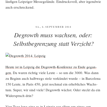
läu­fi­gen Leip­zi­ger Mes­se­ge­län­de. Ein­drucks­voll, aber irgend­wie
auch erschreckend.
VERÖFFENTLICHT
SA., 6. SEPTEMBER 2014
AM
Degrowth muss wachsen, oder:
Selbstbegrenzung statt Verzicht?
Heu­te ist in Leip­zig die Degrowth-Kon­fe­renz zu Ende gegan­
gen.
Da waren rich­tig vie­le Leu­te – so um die 3000. Was dann
zu Beginn auch halb­wegs stolz ver­kün­det wur­de – in Bar­ce­lo­na
150 Leu­te, in Paris 450, jetzt noch­mal ein erheb­li­ches Wachs­
tum. Super, wir sind vie­le! Degrowth wächst. Oder steckt da ein
Wider­spruch drin?
Vier Tage lang ging es in Leip­zig vor allem um eines: um