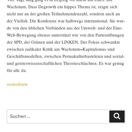
Wachs­tum. Dass Degrowth ein hip­pes The­ma ist, zeig­te sich
nicht nur an der gro­ßen Teil­neh­men­den­zahl, son­dern auch an
der Viel­falt. Die Kon­fe­renz war halb­wegs inter­na­tio­nal. Sie wur­
de von den übli­chen Ver­bän­den aus der Umwelt- und der Eine-
Welt-Bewe­gung eben­so unter­stützt wie von den Par­tei­stif­tun­gen
der SPD, der Grü­nen und der LINKEN. Der Fokus schwank­te
zwi­schen radi­ka­ler Kri­tik am Wachstum=Kapitalismus und
Geschäfts­mo­del­len, zwi­schen Per­ma­kul­tur­bas­te­lei­en und sozi­al-
und geis­tes­wis­sen­schaft­li­chen Theo­rie­schlach­ten. Es war genug
für alle da.
„Degrowth
weiterlesen
muss
wach­
sen,
oder:
Suche
Such
Selbst­
nach:
be­