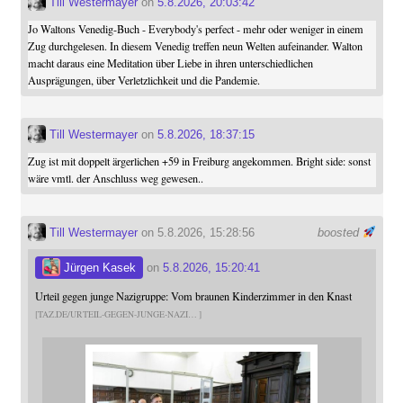
Till Westermayer
on
5.8.2026, 20:03:42
Jo Waltons Venedig-Buch - Everybody's perfect - mehr oder weniger in einem
Zug durchgelesen. In diesem Venedig treffen neun Welten aufeinander. Walton
macht daraus eine Meditation über Liebe in ihren unterschiedlichen
Ausprägungen, über Verletzlichkeit und die Pandemie.
Till Westermayer
on
5.8.2026, 18:37:15
Zug ist mit doppelt ärgerlichen +59 in Freiburg angekommen. Bright side: sonst
wäre vmtl. der Anschluss weg gewesen..
Till Westermayer
on 5.8.2026, 15:28:56
boosted
Jürgen Kasek
on
5.8.2026, 15:20:41
Urteil gegen junge Nazigruppe: Vom braunen Kinderzimmer in den Knast
TAZ.DE/URTEIL-GEGEN-JUNGE-NAZI