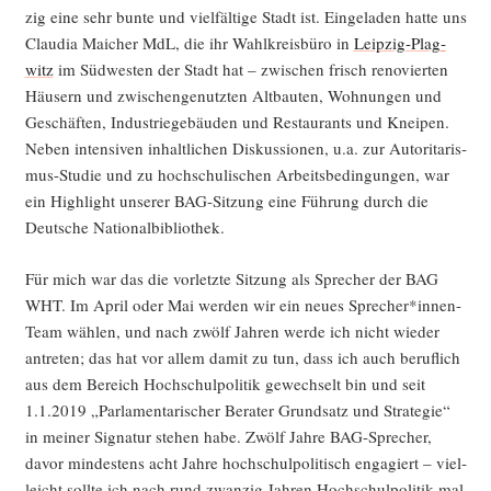
zig eine sehr bun­te und viel­fäl­ti­ge Stadt ist. Ein­ge­la­den hat­te uns
Clau­dia Mai­cher MdL, die ihr Wahl­kreis­bü­ro in
Leip­zig-Plag­
witz
im Süd­wes­ten der Stadt hat – zwi­schen frisch reno­vier­ten
Häu­sern und zwi­schen­ge­nutz­ten Alt­bau­ten, Woh­nun­gen und
Geschäf­ten, Indus­trie­ge­bäu­den und Restau­rants und Knei­pen.
Neben inten­si­ven inhalt­li­chen Dis­kus­sio­nen, u.a. zur Auto­ri­ta­ris­
mus-Stu­die und zu hoch­schu­li­schen Arbeits­be­din­gun­gen, war
ein High­light unse­rer BAG-Sit­zung eine Füh­rung durch die
Deut­sche Nationalbibliothek.
Für mich war das die vor­letz­te Sit­zung als Spre­cher der BAG
WHT. Im April oder Mai wer­den wir ein neu­es Sprecher*innen-
Team wäh­len, und nach zwölf Jah­ren wer­de ich nicht wie­der
antre­ten; das hat vor allem damit zu tun, dass ich auch beruf­lich
aus dem Bereich Hoch­schul­po­li­tik gewech­selt bin und seit
1.1.2019 „Par­la­men­ta­ri­scher Bera­ter Grund­satz und Stra­te­gie“
in mei­ner Signa­tur ste­hen habe. Zwölf Jah­re BAG-Spre­cher,
davor min­des­tens acht Jah­re hoch­schul­po­li­tisch enga­giert – viel­
leicht soll­te ich nach rund zwan­zig Jah­ren Hoch­schul­po­li­tik mal