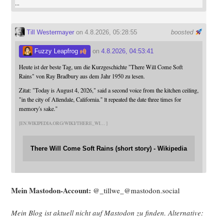
...
Till Westermayer
on 4.8.2026, 05:28:55
boosted
Fuzzy Leapfrog
on
4.8.2026, 04:53:41
Heute ist der beste Tag, um die Kurzgeschichte "There Will Come Soft
Rains" von Ray Bradbury aus dem Jahr 1950 zu lesen.
Zitat: "Today is August 4, 2026," said a second voice from the kitchen ceiling,
"in the city of Allendale, California." lt repeated the date three times for
memory's sake."
EN.WIKIPEDIA.ORG/WIKI/THERE_WI
There Will Come Soft Rains (short story) - Wikipedia
Mein Mast­o­don-Account:
@_tillwe_@mastodon.social
Mein Blog ist aktu­ell nicht auf Mast­o­don zu fin­den. Alter­na­ti­ve: