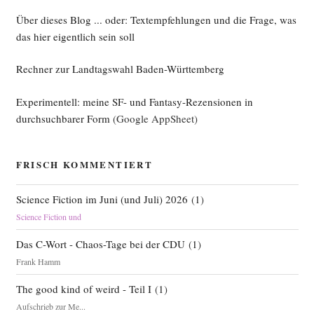
gren­
zung
Über dieses Blog ... oder: Textempfehlungen und die Frage, was
statt
das hier eigentlich sein soll
Ver­
Rechner zur Landtagswahl Baden-Württemberg
zicht?“
Experimentell: meine SF- und Fantasy-Rezensionen in
durchsuchbarer Form
(Google AppSheet)
FRISCH KOMMENTIERT
Science Fiction im Juni (und Juli) 2026
(
1
)
Science Fiction und
Das C-Wort - Chaos-Tage bei der CDU
(
1
)
Frank Hamm
The good kind of weird - Teil I
(
1
)
Aufschrieb zur Me...