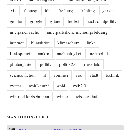
cdu
fantasy
fdp
freiburg
frühling
garten
gender
google
grüne
herbst
hochschulpolitik
in eigener sache
innerparteiliche meinungsbildung
internet
klimakrise
klimaschutz
linke
Linkspartei
makro
nachhaltigkeit
netzpolitik
piratenpartei
politik
politik2.0
rieselfeld
science fiction
sf
sommer
spd
stadt
technik
twitter
wahlkampf
wald
web2.0
winfried kretschmann
winter
wissenschaft
MASTODON-FEED