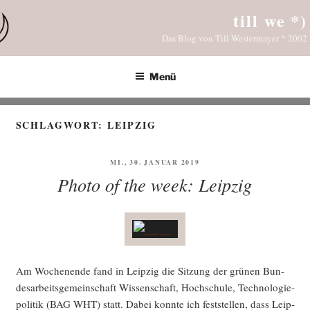
Zum
till we *)
Inhalt
Das Blog von Till Westermayer * 2002
springen
Menü
SCHLAGWORT:
LEIPZIG
VERÖFFENTLICHT
MI., 30. JANUAR 2019
AM
Photo of the week: Leipzig
Am Wochen­en­de fand in Leip­zig die Sit­zung der grü­nen Bun­
des­ar­beits­ge­mein­schaft Wis­sen­schaft, Hoch­schu­le, Tech­no­lo­gie­
po­li­tik (BAG WHT) statt. Dabei konn­te ich fest­stel­len, dass Leip­