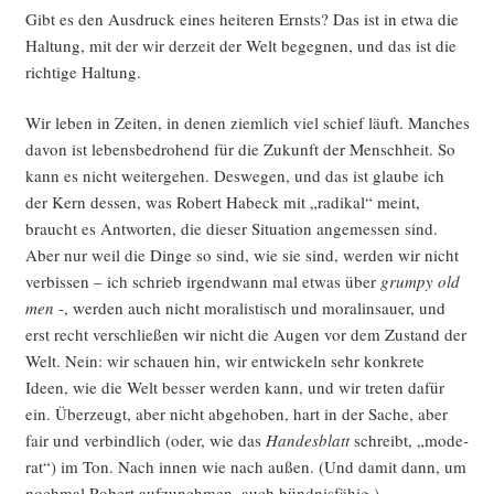
Gibt es den Aus­druck eines hei­te­ren Ernsts? Das ist in etwa die
Hal­tung, mit der wir der­zeit der Welt begeg­nen, und das ist die
rich­ti­ge Haltung.
Wir leben in Zei­ten, in denen ziem­lich viel schief läuft. Man­ches
davon ist lebens­be­dro­hend für die Zukunft der Mensch­heit. So
kann es nicht wei­ter­ge­hen. Des­we­gen, und das ist glau­be ich
der Kern des­sen, was Robert Habeck mit „radi­kal“ meint,
braucht es Ant­wor­ten, die die­ser Situa­ti­on ange­mes­sen sind.
Aber nur weil die Din­ge so sind, wie sie sind, wer­den wir nicht
ver­bis­sen – ich schrieb irgend­wann mal etwas über
grum­py old
men
-, wer­den auch nicht mora­lis­tisch und mora­lin­sauer, und
erst recht ver­schlie­ßen wir nicht die Augen vor dem Zustand der
Welt. Nein: wir schau­en hin, wir ent­wi­ckeln sehr kon­kre­te
Ideen, wie die Welt bes­ser wer­den kann, und wir tre­ten dafür
ein. Über­zeugt, aber nicht abge­ho­ben, hart in der Sache, aber
fair und ver­bind­lich (oder, wie das
Han­des­blatt
schreibt, „mode­
rat“) im Ton. Nach innen wie nach außen. (Und damit dann, um
noch­mal Robert auf­zu­neh­men, auch bündnisfähig.)