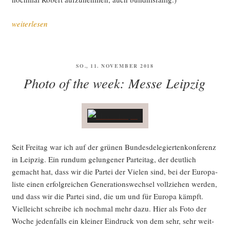
„Grü­
weiterlesen
ner
Par­
tei­
VERÖFFENTLICHT
SO., 11. NOVEMBER 2018
tag
AM
Photo of the week: Messe Leipzig
in
Leip­
zig:
Euro­
pa
–
Seit Frei­tag war ich auf der grü­nen Bun­des­de­le­gier­ten­kon­fe­renz
dar­
in Leip­zig. Ein rund­um gelun­ge­ner Par­tei­tag, der deut­lich
um
gemacht hat, dass wir die Par­tei der Vie­len sind, bei der Euro­pa­
kämp­
lis­te einen erfolg­rei­chen Gene­ra­ti­ons­wech­sel voll­zie­hen wer­den,
fen
und dass wir die Par­tei sind, die um und für Euro­pa kämpft.
wir“
Viel­leicht schrei­be ich noch­mal mehr dazu. Hier als Foto der
Woche jeden­falls ein klei­ner Ein­druck von dem sehr, sehr weit­