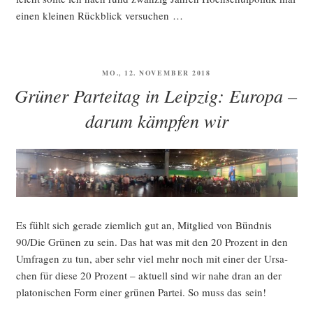
einen klei­nen Rück­blick versuchen …
VERÖFFENTLICHT
MO., 12. NOVEMBER 2018
AM
Grüner Parteitag in Leipzig: Europa –
darum kämpfen wir
Es fühlt sich gera­de ziem­lich gut an, Mit­glied von Bünd­nis
90/Die Grü­nen zu sein. Das hat was mit den 20 Pro­zent in den
Umfra­gen zu tun, aber sehr viel mehr noch mit einer der Ursa­
chen für die­se 20 Pro­zent – aktu­ell sind wir nahe dran an der
pla­to­ni­schen Form einer grü­nen Par­tei. So muss das sein!