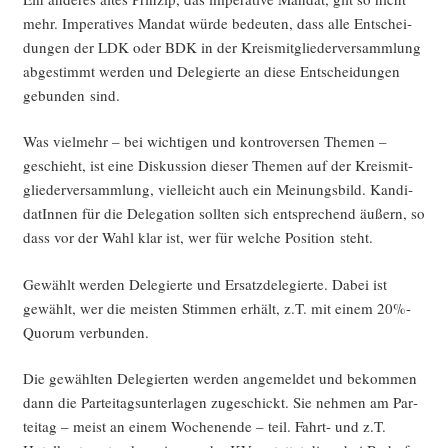
mehr. Impe­ra­ti­ves Man­dat wür­de bedeu­ten, dass alle Ent­schei­
dun­gen der LDK oder BDK in der Kreis­mit­glie­der­ver­samm­lung
abge­stimmt wer­den und Dele­gier­te an die­se Ent­schei­dun­gen
gebun­den sind.
Was viel­mehr – bei wich­ti­gen und kon­tro­ver­sen The­men –
geschieht, ist eine Dis­kus­si­on die­ser The­men auf der Kreis­mit­
glie­der­ver­samm­lung, viel­leicht auch ein Mei­nungs­bild. Kan­di­
da­tIn­nen für die Dele­ga­ti­on soll­ten sich ent­spre­chend äußern, so
dass vor der Wahl klar ist, wer für wel­che Posi­ti­on steht.
Gewählt wer­den Dele­gier­te und Ersatz­de­le­gier­te. Dabei ist
gewählt, wer die meis­ten Stim­men erhält, z.T. mit einem 20%-
Quorum verbunden.
Die gewähl­ten Dele­gier­ten wer­den ange­mel­det und bekom­men
dann die Par­tei­tags­un­ter­la­gen zuge­schickt. Sie neh­men am Par­
tei­tag – meist an einem Wochen­en­de – teil. Fahrt- und z.T.