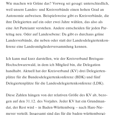
Wie machen wir Grü­ne das? Vor­weg sei gesagt: unter­schied­lich,
weil unse­re Lan­des- und Kreis­ver­bän­de einen hohen Grad an
Auto­no­mie auf­wei­sen. Bei­spiels­wei­se gibt es Kreis­ver­bän­de, die
ihre Dele­gier­ten auf ein oder zwei Jah­re wäh­len, das also als
eine Art Par­tei­amt ver­ste­hen. Ande­re ent­schei­den für jeden Par­
tei­tag neu. Oder auf Lan­des­ebe­ne: Da gibt es durch­aus grü­ne
Lan­des­ver­bän­de, die neben oder statt der Lan­des­de­le­gier­ten­kon­
fe­renz eine Lan­des­mit­glie­der­ver­samm­lung kennen.
Ich kann mal kurz dar­stel­len, wie der Kreis­ver­band Breis­gau-
Hoch­schwarz­wald, in dem ich Mit­glied bin, die Dele­ga­ti­on
hand­habt. Aktu­ell hat der Kreis­ver­band (KV) drei Dele­gier­ten­
plät­ze für die Bun­des­de­le­gier­ten­kon­fe­renz (BDK) und fünf
Dele­gier­ten­plät­ze für die Lan­des­de­le­gier­ten­kon­fe­renz (LDK).
Die­se Zah­len hän­gen von der rela­ti­ven Grö­ße des KV ab, bezo­
gen auf den 31.12. des Vor­jahrs. Jeder KV hat ein Grund­man­
dat, der Rest wird – in Baden-Würt­tem­berg – nach Hare-Nie­
mey­er ver­teilt. Ins­ge­samt sind das für die baden-würt­tem­ber­gi­