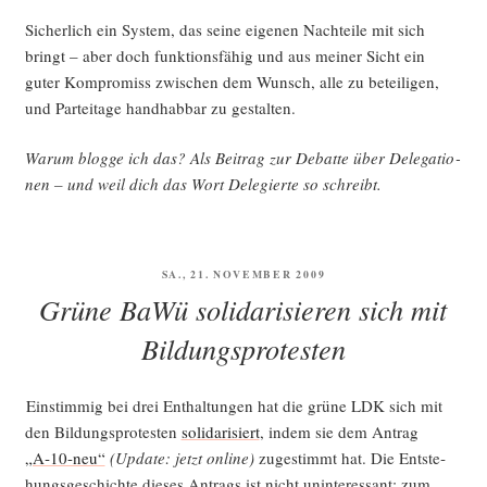
Sicher­lich ein Sys­tem, das sei­ne eige­nen Nach­tei­le mit sich
bringt – aber doch funk­ti­ons­fä­hig und aus mei­ner Sicht ein
guter Kom­pro­miss zwi­schen dem Wunsch, alle zu betei­li­gen,
und Par­tei­ta­ge hand­hab­bar zu gestalten.
War­um blog­ge ich das? Als Bei­trag zur Debat­te über Dele­ga­tio­
nen – und weil dich das Wort Dele­gier­te so schreibt.
VERÖFFENTLICHT
SA., 21. NOVEMBER 2009
AM
Grüne BaWü solidarisieren sich mit
Bildungsprotesten
Ein­stim­mig bei drei Ent­hal­tun­gen hat die grü­ne LDK sich mit
den Bil­dungs­pro­tes­ten
soli­da­ri­siert
, indem sie dem Antrag
„A‑10-neu“
(Update: jetzt online)
zuge­stimmt hat. Die Ent­ste­
hungs­ge­schich­te die­ses Antrags ist nicht unin­ter­es­sant: zum