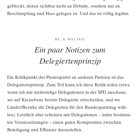
geblockt, denen sicht­bar nicht an Debat­te, son­dern nur an
Beschimp­fung und Hass gele­gen ist. Und das ist völ­lig legitim.
VERÖFFENTLICHT
DI., 8. MAI 2012
AM
Ein paar Notizen zum
Delegiertenprinzip
Ein Kri­tik­punkt der Pira­ten­par­tei an ande­ren Par­tei­en ist das
Dele­ga­ti­ons­prin­zip. Zum Teil kann ich die­se Kri­tik tei­len (etwa
wenn ich mir mehr­stu­fi­ge Dele­ga­tio­nen in der SPD anschaue,
wo auf Kreis­ebe­ne bereits Dele­gier­te ent­schei­den, und wo
Länder/Bezirke die Dele­gier­ten für den Bun­des­par­tei­tag wäh­
len). Letzt­lich aber schei­nen mir Dele­ga­tio­nen – unter bestimm­
ten Vor­aus­set­zun­gen – einen guten Kom­pro­miss zwi­schen
Betei­li­gung und Effi­zi­enz darzustellen.