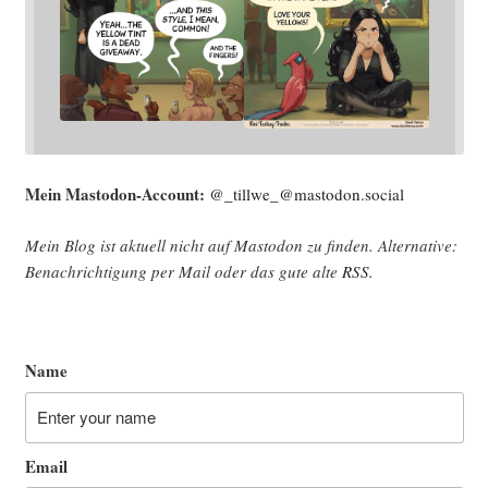
Mein Mast­o­don-Account:
@_tillwe_@mastodon.social
Mein Blog ist aktu­ell nicht auf Mast­o­don zu fin­den. Alter­na­ti­ve:
Benach­rich­ti­gung per Mail oder das gute alte
RSS
.
Name
Email