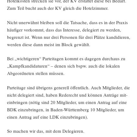
Hotel­kos­ten stre­cken sie vor, der KV erstat­tet die­se bei Bedarf.
Zum Teil bucht auch der KV gleich die Hotelzimmer.
Nicht uner­wähnt blei­ben soll die Tat­sa­che, dass es in der Pra­xis
häu­fi­ger vor­kommt, dass das Inter­es­se, dele­giert zu wer­den,
begrenzt ist. Wenn nur drei Per­so­nen für drei Plät­ze kan­di­die­ren,
wer­den die­se dann meist im Block gewählt.
Bei „wich­ti­ge­ren“ Par­tei­ta­gen kommt es dage­gen durch­aus zu
„Kampf­kan­di­da­tu­ren“ – denen sich bspw. auch die loka­len
Abge­ord­ne­ten stel­len müssen.
Par­tei­ta­ge sind übri­gens gene­rell öffent­lich. Auch Mit­glie­der, die
nicht dele­giert sind, haben Rede­recht und kön­nen Anträ­ge mit­
ein­brin­gen (nötig sind 20 Mit­glie­der, um einen Antrag auf eine
BDK ein­zu­brin­gen, in Baden-Würt­tem­berg 10 Mit­glie­der, um
einen Antrag auf eine LDK einzubringen).
So machen wir das, mit dem Delegieren.