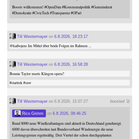
Boosts willkommen!
#
OpenData
#
Kommunalpolitik
#
Gemeinderat
#
Demokratie
#
CivicTech
#
Transparenz
#
OParl
Till Westermayer
on
6.8.2026, 18:23:17
@
kaibojens
Im Mittel über beide Folgen im Rahmen ...
Till Westermayer
on
6.8.2026, 16:58:28
Bonnie Taylor meets Klingon opera?
#
startrek
#
snw
Till Westermayer
on 6.8.2026, 15:07:27
boosted 🚀
Rico Grimm
on
6.8.2026, 08:46:25
Rund 8000 neue Windkraftanlagen sind aktuell in Deutschland genehmigt.
6000 davon überschreiten laut Bundesverband Windenergie die neue
Leistungsgrenze regelmäßig. Drei Viertel der schon durchgeplanten