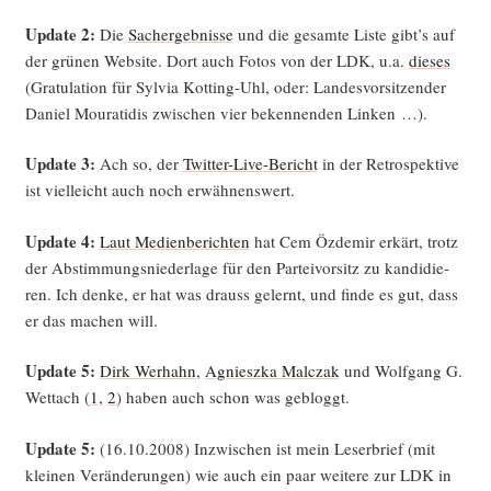
Update 2:
Die
Sach­er­geb­nis­se
und die gesam­te Lis­te gibt’s auf
der grü­nen Web­site. Dort auch Fotos von der LDK, u.a.
die­ses
(Gra­tu­la­ti­on für Syl­via Kot­ting-Uhl, oder: Lan­des­vor­sit­zen­der
Dani­el Mou­rat­i­dis zwi­schen vier beken­nen­den Linken …).
Update 3:
Ach so, der
Twit­ter-Live-Bericht
in der Retro­spek­ti­ve
ist viel­leicht auch noch erwähnenswert.
Update 4:
Laut Medi­en­be­rich­ten
hat Cem Özd­emir erkärt, trotz
der Abstim­mungs­nie­der­la­ge für den Par­tei­vor­sitz zu kan­di­die­
ren. Ich den­ke, er hat was drauss gelernt, und fin­de es gut, dass
er das machen will.
Update 5:
Dirk Wer­hahn
,
Agnieszka Mal­c­zak
und Wolf­gang G.
Wettach (
1
,
2
) haben auch schon was gebloggt.
Update 5:
(16.10.2008) Inzwi­schen ist mein Leser­brief (mit
klei­nen Ver­än­de­run­gen) wie auch ein paar wei­te­re zur LDK in