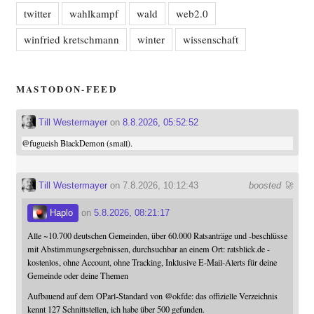
twitter
wahlkampf
wald
web2.0
winfried kretschmann
winter
wissenschaft
MASTODON-FEED
Till Westermayer
on
8.8.2026, 05:52:52
@
fugueish
BlackDemon (small).
Till Westermayer
on 7.8.2026, 10:12:43
boosted 🚀
Haplo
on
5.8.2026, 08:21:17
Alle ~10.700 deutschen Gemeinden, über 60.000 Ratsanträge und -beschlüsse
mit Abstimmungsergebnissen, durchsuchbar an einem Ort: ratsblick.de -
kostenlos, ohne Account, ohne Tracking, Inklusive E-Mail-Alerts für deine
Gemeinde oder deine Themen
Aufbauend auf dem OParl-Standard von
@
okfde
: das offizielle Verzeichnis
kennt 127 Schnittstellen, ich habe über 500 gefunden.