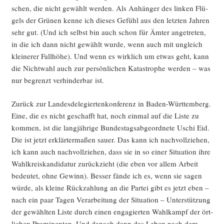
schen, die nicht gewählt wer­den. Als Anhän­ger des lin­ken Flü­
gels der Grü­nen ken­ne ich die­ses Gefühl aus den letz­ten Jah­ren
sehr gut. (Und ich selbst bin auch schon für Ämter ange­tre­ten,
in die ich dann nicht gewählt wur­de, wenn auch mit ungleich
klei­ne­rer Fall­hö­he). Und wenn es wirk­lich um etwas geht, kann
die Nicht­wahl auch zur per­sön­li­chen Kata­stro­phe wer­den – was
nur begrenzt ver­hin­der­bar ist.
Zurück zur Lan­des­de­le­gier­ten­kon­fe­renz in Baden-Würt­tem­berg.
Eine, die es nicht geschafft hat, noch ein­mal auf die Lis­te zu
kom­men, ist die lang­jäh­ri­ge Bun­des­tags­ab­ge­ord­ne­te Uschi Eid.
Die ist jetzt erklär­ter­ma­ßen sau­er. Das kann ich nach­voll­zie­hen,
ich kann auch nach­voll­zie­hen, dass sie in so einer Situa­ti­on ihre
Wahl­kreis­kan­di­da­tur zurück­zieht (die eben vor allem Arbeit
bedeu­tet, ohne Gewinn). Bes­ser fän­de ich es, wenn sie sagen
wür­de, als klei­ne Rück­zah­lung an die Par­tei gibt es jetzt eben –
nach ein paar Tagen Ver­ar­bei­tung der Situa­ti­on – Unter­stüt­zung
der gewähl­ten Lis­te durch einen enga­gier­ten Wahl­kampf der ört­
li­chen Pro­mi­nen­ten. Und danach dann das Leben nach dem