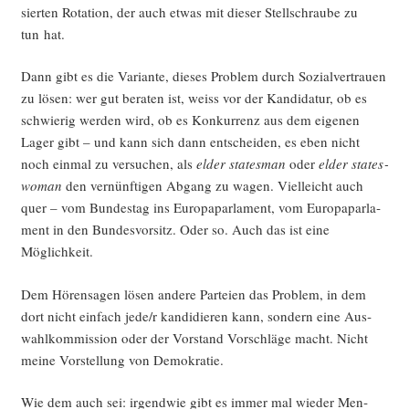
sier­ten Rota­ti­on, der auch etwas mit die­ser Stell­schrau­be zu
tun hat.
Dann gibt es die Vari­an­te, die­ses Pro­blem durch Sozi­al­ver­trau­en
zu lösen: wer gut bera­ten ist, weiss vor der Kan­di­da­tur, ob es
schwie­rig wer­den wird, ob es Kon­kur­renz aus dem eige­nen
Lager gibt – und kann sich dann ent­schei­den, es eben nicht
noch ein­mal zu ver­su­chen, als
elder sta­tes­man
oder
elder sta­tes­
wo­man
den ver­nünf­ti­gen Abgang zu wagen. Viel­leicht auch
quer – vom Bun­des­tag ins Euro­pa­par­la­ment, vom Euro­pa­par­la­
ment in den Bun­des­vor­sitz. Oder so. Auch das ist eine
Möglichkeit.
Dem Hören­sa­gen lösen ande­re Par­tei­en das Pro­blem, in dem
dort nicht ein­fach jede/r kan­di­die­ren kann, son­dern eine Aus­
wahl­kom­mis­si­on oder der Vor­stand Vor­schlä­ge macht. Nicht
mei­ne Vor­stel­lung von Demokratie.
Wie dem auch sei: irgend­wie gibt es immer mal wie­der Men­