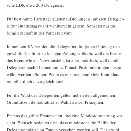
sche LDK etwa 200 Delegierte.
Für bestimm­te Par­tei­ta­ge (Lis­ten­auf­stel­lun­gen) müs­sen Dele­gier­
te zur Bun­des­tags­wahl wahl­be­rech­tigt sein. Sonst ist nur die
Mit­glied­schaft in der Par­tei relevant.
In mei­nem KV wer­den die Dele­gier­ten für jeden Par­tei­tag neu
gewählt. Das führt zu lus­ti­gen Zei­tungs­ar­ti­keln, weil die Pres­se
das irgend­wie als News ansieht, ist aber prak­tisch, weil damit
Dele­gier­te nach The­men und z.T. nach Posi­tio­nie­run­gen aus­ge­
wählt wer­den kön­nen. Wenn es ent­spre­chend vie­le Kan­di­da­tu­
ren gibt, doch dazu gleich noch.
Für die Wahl der Dele­gier­ten gel­ten neben den all­ge­mei­nen
Grund­sät­zen demo­kra­ti­scher Wah­len zwei Prinzipien.
Ers­tens das grü­ne Frau­en­sta­tut, das eine Min­dest­quo­tie­rung vor­
sieht. Fak­tisch bedeu­tet dies, dass min­des­tens die Hälf­te der
Dele­gier­ten­plät­ze an Frau­en ver­ge­ben wer­den soll. Dazu wird