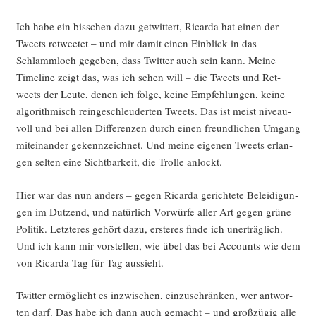
Ich habe ein biss­chen dazu get­wit­tert, Ricar­da hat einen der
Tweets ret­weetet – und mir damit einen Ein­blick in das
Schlamm­loch gege­ben, dass Twit­ter auch sein kann. Mei­ne
Time­line zeigt das, was ich sehen will – die Tweets und Ret­
weets der Leu­te, denen ich fol­ge, kei­ne Emp­feh­lun­gen, kei­ne
algo­rith­misch rein­ge­schleu­der­ten Tweets. Das ist meist niveau­
voll und bei allen Dif­fe­ren­zen durch einen freund­li­chen Umgang
mit­ein­an­der gekenn­zeich­net. Und mei­ne eige­nen Tweets erlan­
gen sel­ten eine Sicht­bar­keit, die Trol­le anlockt.
Hier war das nun anders – gegen Ricar­da gerich­te­te Belei­di­gun­
gen im Dut­zend, und natür­lich Vor­wür­fe aller Art gegen grü­ne
Poli­tik. Letz­te­res gehört dazu, ers­te­res fin­de ich uner­träg­lich.
Und ich kann mir vor­stel­len, wie übel das bei Accounts wie dem
von Ricar­da Tag für Tag aussieht.
Twit­ter ermög­licht es inzwi­schen, ein­zu­schrän­ken, wer ant­wor­
ten darf. Das habe ich dann auch gemacht – und groß­zü­gig alle