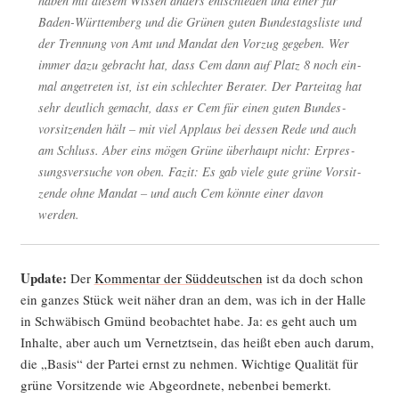
haben mit die­sem Wis­sen anders ent­schie­den und einer für
Baden-Würt­tem­berg und die Grü­nen guten Bun­des­tags­lis­te und
der Tren­nung von Amt und Man­dat den Vor­zug gege­ben. Wer
immer dazu gebracht hat, dass Cem dann auf Platz 8 noch ein­
mal ange­tre­ten ist, ist ein schlech­ter Bera­ter. Der Par­tei­tag hat
sehr deut­lich gemacht, dass er Cem für einen guten Bun­des­
vor­sit­zen­den hält – mit viel Applaus bei des­sen Rede und auch
am Schluss. Aber eins mögen Grü­ne über­haupt nicht: Erpres­
sungs­ver­su­che von oben. Fazit: Es gab vie­le gute grü­ne Vor­sit­
zen­de ohne Man­dat – und auch Cem könn­te einer davon
werden.
Update:
Der
Kom­men­tar der Süd­deut­schen
ist da doch schon
ein gan­zes Stück weit näher dran an dem, was ich in der Hal­le
in Schwä­bisch Gmünd beob­ach­tet habe. Ja: es geht auch um
Inhal­te, aber auch um Ver­netzt­sein, das heißt eben auch dar­um,
die „Basis“ der Par­tei ernst zu neh­men. Wich­ti­ge Qua­li­tät für
grü­ne Vor­sit­zen­de wie Abge­ord­ne­te, neben­bei bemerkt.