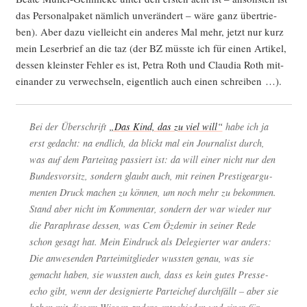
das Per­so­nal­pa­ket näm­lich unver­än­dert – wäre ganz über­trie­
ben). Aber dazu viel­leicht ein ande­res Mal mehr, jetzt nur kurz
mein Leser­brief an die taz (der BZ müss­te ich für einen Arti­kel,
des­sen kleins­ter Feh­ler es ist, Petra Roth und Clau­dia Roth mit­
ein­an­der zu ver­wech­seln, eigent­lich auch einen schreiben …).
Bei der Über­schrift
„Das Kind, das zu viel will“
habe ich ja
erst gedacht: na end­lich, da blickt mal ein Jour­na­list durch,
was auf dem Par­tei­tag pas­siert ist: da will einer nicht nur den
Bun­des­vor­sitz, son­dern glaubt auch, mit rei­nen Pres­ti­ge­ar­gu­
men­ten Druck machen zu kön­nen, um noch mehr zu bekom­men.
Stand aber nicht im Kom­men­tar, son­dern der war wie­der nur
die Para­phra­se des­sen, was Cem Özd­emir in sei­ner Rede
schon gesagt hat. Mein Ein­druck als Dele­gier­ter war anders:
Die anwe­sen­den Par­tei­mit­glie­der wuss­ten genau, was sie
gemacht haben, sie wuss­ten auch, dass es kein gutes Pres­se­
echo gibt, wenn der desi­gnier­te Par­tei­chef durch­fällt – aber sie