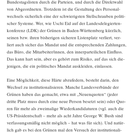
Bil­
Bun­des­tags­lis­ten durch die Par­tei­en, und durch die Direkt­wahl
dungs­
von Abge­ord­ne­ten. Trotz­dem ist die Gestal­tung des Per­so­nal­
pro­
wech­sels sicher­lich eine der schwie­rigs­ten Stell­schrau­ben poli­ti­
tes­
scher Sys­te­me. Wer, wie Uschi Eid auf der Lan­des­de­le­gier­ten­
ten“
kon­fe­renz (LDK) der Grü­nen in Baden-Würt­tem­berg kürz­lich,
sei­nen bzw. ihren bis­he­ri­gen siche­ren Lis­ten­platz ver­liert, ver­
liert auch sicher das Man­dat und die ent­spre­chen­den Zah­lun­gen,
das Büro, die Mitarbeiter/innen, den inner­par­tei­li­chen Ein­fluss.
Das kann hart sein, aber es gehört zum Risi­ko, auf das sich die­
je­ni­gen, die ein poli­ti­sches Man­dat aus­klei­den, einlassen.
Eine Mög­lich­keit, die­se Här­te abzu­fe­dern, besteht dar­in, den
Wech­sel zu insti­tu­tio­na­li­sie­ren. Man­che Lan­des­ver­bän­de der
Grü­nen haben das gemacht, etwa mit „Neu­en­quo­ten“ (jeder
drit­te Platz muss durch eine neue Per­son besetzt sein) oder Quo­
ren für mehr als zwei­ma­li­ge Wie­der­kan­di­da­tu­ren (vgl. auch die
US-Prä­si­dent­schaft – mehr als acht Jah­re Geor­ge W. Bush sind
ver­fas­sungs­mä­ßig nicht mög­lich – hat was für sich). Und natür­
lich gab es bei den Grü­nen mal den Ver­such der insti­tu­tio­na­li­