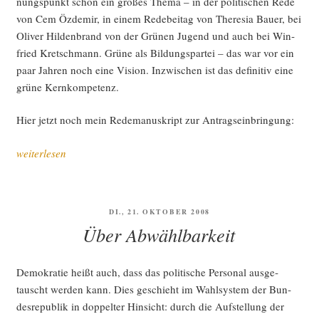
nungs­punkt schon ein gro­ßes The­ma – in der poli­ti­schen Rede
von Cem Özd­emir, in einem Rede­bei­tag von The­re­sia Bau­er, bei
Oli­ver Hil­den­brand von der Grü­nen Jugend und auch bei Win­
fried Kret­sch­mann. Grü­ne als Bil­dungs­par­tei – das war vor ein
paar Jah­ren noch eine Visi­on. Inzwi­schen ist das defi­ni­tiv eine
grü­ne Kernkompetenz.
Hier jetzt noch mein Rede­ma­nu­skript zur Antrags­ein­brin­gung:
„Grü­
weiterlesen
ne
BaWü
soli­
VERÖFFENTLICHT
DI., 21. OKTOBER 2008
da­
AM
Über Abwählbarkeit
ri­
sie­
ren
Demo­kra­tie heißt auch, dass das poli­ti­sche Per­so­nal aus­ge­
sich
tauscht wer­den kann. Dies geschieht im Wahl­sys­tem der Bun­
mit
des­re­pu­blik in dop­pel­ter Hin­sicht: durch die Auf­stel­lung der