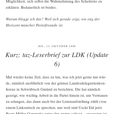
Mög­lich­keit, sich selbst die Wahr­neh­mung des Schei­terns zu
erklä­ren. Bedau­er­lich ist beides.
War­um blog­ge ich das? Weil sich gera­de zeigt, wie eng der
Hori­zont man­cher Par­tei­freun­de ist.
VERÖFFENTLICHT
MO., 13. OKTOBER 2008
AM
Kurz: taz-Leserbrief zur LDK (Update
6)
Mal wie­der kei­ne Zeit, dass zu tun, was ich jetzt ger­ne tun wür­
de, näm­lich aus­führ­lich von der grü­nen Lan­des­de­le­gier­ten­kon­
fe­renz in Schwä­bisch Gmünd zu berich­ten. Die hat näm­lich
gezeigt, wie wich­tig Arbeit in die Par­tei hin­ein ist, um Ver­trau­en
zu erlan­gen, das dann auch bei der Lis­ten­auf­stel­lung zählt (von
einem Links­rutsch zu spre­chen, nur weil statt Uschi Eid jetzt
Bea­te Mül­ler-Gem­me­ke unter den ers­ten acht ist – ansons­ten ist