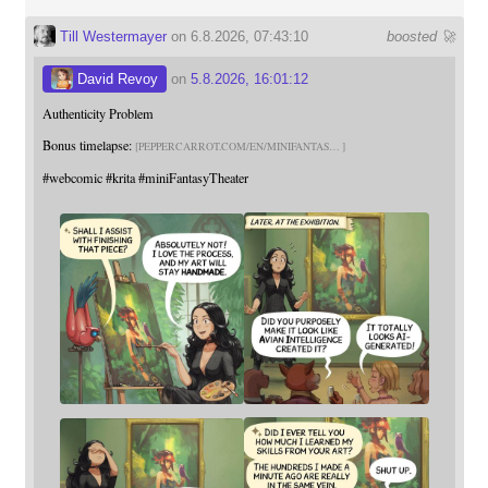
Till Westermayer
on 6.8.2026, 07:43:10
boosted 🚀
David Revoy
on
5.8.2026, 16:01:12
Authenticity Problem
Bonus timelapse:
PEPPERCARROT.COM/EN/MINIFANTAS
#
webcomic
#
krita
#
miniFantasyTheater