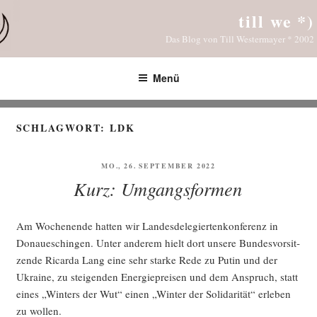
Zum
till we *)
Inhalt
Das Blog von Till Westermayer * 2002
springen
Menü
SCHLAGWORT:
LDK
VERÖFFENTLICHT
MO., 26. SEPTEMBER 2022
AM
Kurz: Umgangsformen
Am Wochen­en­de hat­ten wir Lan­des­de­le­gier­ten­kon­fe­renz in
Donau­eschin­gen. Unter ande­rem hielt dort unse­re Bun­des­vor­sit­
zen­de Ricar­da Lang eine sehr star­ke Rede zu Putin und der
Ukrai­ne, zu stei­gen­den Ener­gie­prei­sen und dem Anspruch, statt
eines „Win­ters der Wut“ einen „Win­ter der Soli­da­ri­tät“ erle­ben
zu wollen.