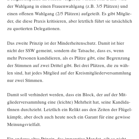
der Wahl­gang in einen Frau­en­wahl­gang (z.B. 3/5 Plät­zen) und
einen offe­nen Wahl­gang (2/5 Plät­zen) auf­ge­teilt. Es gibt Mit­glie­
der, die die­se Pra­xis kri­ti­sie­ren, aber letzt­lich führt sie tat­säch­lich
zu quo­tier­ten Delegationen.
Das zwei­te Prin­zip ist der Min­der­hei­ten­schutz. Damit ist hier
nicht der SSW gemeint, son­dern die Tat­sa­che, dass es, wenn
mehr Per­so­nen kan­di­die­ren, als es Plät­ze gibt, eine Begren­zung
der Stim­men auf zwei Drit­tel gibt. Bei drei Plät­zen, die zu wäh­
len sind, hat jedes Mit­glied auf der Kreis­mit­glie­der­ver­samm­lung
nur zwei Stimmen.
Damit soll ver­hin­dert wer­den, dass ein Block, der auf der Mit­
glie­der­ver­samm­lung eine (leich­te) Mehr­heit hat, sei­ne Kan­di­da­
tIn­nen durch­zieht. Letzt­lich ein Relikt aus den Zei­ten der Flü­gel­
kämp­fe, aber doch auch heu­te noch ein Garant für eine gewis­se
Meinungsvielfalt.
Ein ande­res altes Prin­zip, das impe­ra­ti­ve Man­dat, gilt so nicht