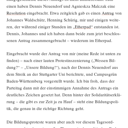
einen haben Den­nis Neu­en­dorf und Agnieskza Mal­c­zak eine
Reso­lu­ti­on
ein­ge­bracht. Etwa zeit­gleich gab es einen
Antrag
von
Johan­nes Wald­schütz, Hen­ning Schü­rig, mir und eini­gen wei­te­
ren, der wäh­rend eini­ger Stun­den im
„Ether­pad“
ent­stan­den ist.
Den­nis, Johan­nes und ich haben dann bei­de zum jetzt beschlos­
se­nen Antrag zusam­men­ge­bracht – wie­der­um im Etherpad.
Ein­ge­bracht wur­de der Antrag von mir (mei­ne Rede ist unten zu
fin­den) – nach einer lau­ten Pro­test­in­sze­nie­rung („Wes­sen Bil­
dung?“ – „Unse­re Bil­dung!“), nach der Den­nis Neu­en­dorf aus
dem Streik an der Stutt­gar­ter Uni berich­te­te, und Cam­pus­grün
Baden-Würt­tem­berg vor­ge­stellt wur­de. Ich bin froh, dass der
Par­tei­tag dann mit der ein­stim­mi­gen Annah­me des Antrags ein
deut­li­ches Zei­chen gesetzt hat. Denn hin­ter der Soli­da­ri­täts­er­klä­
rung – die gibt es zur Zeit ja zu Hauf – steht eine Bil­dungs­po­li­
tik, die genau in die rich­ti­ge Rich­tung geht.
Die Bil­dungs­pro­tes­te waren aber auch vor die­sem Tages­ord­