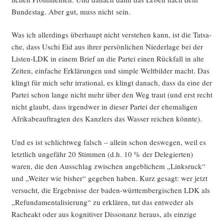
Bun­des­tag. Aber gut, muss nicht sein.
Was ich aller­dings über­haupt nicht ver­ste­hen kann, ist die Tat­sa­
che, dass Uschi Eid aus ihrer per­sön­li­chen Nie­der­la­ge bei der
Lis­ten-LDK in einem Brief an die Par­tei einen Rück­fall in alte
Zei­ten, ein­fa­che Erklä­run­gen und simp­le Welt­bil­der macht. Das
klingt für mich sehr irra­tio­nal, es klingt danach, dass da eine der
Par­tei schon lan­ge nicht mehr über den Weg traut (und erst recht
nicht glaubt, dass irgend­wer in die­ser Par­tei der ehe­ma­li­gen
Afri­ka­be­auf­trag­ten des Kanz­lers das Was­ser rei­chen könnte).
Und es ist schlicht­weg falsch – allein schon des­we­gen, weil es
letzt­lich unge­fähr 20 Stim­men (d.h. 10 % der Dele­gier­ten)
waren, die den Aus­schlag zwi­schen angeb­li­chem „Links­ruck“
und „Wei­ter wie bis­her“ gege­ben haben. Kurz gesagt: wer jetzt
ver­sucht, die Ergeb­nis­se der baden-würt­tem­ber­gi­schen LDK als
„Refun­da­men­ta­li­sie­rung“ zu erklä­ren, tut das ent­we­der als
Rache­akt oder aus kogni­ti­ver Dis­so­nanz her­aus, als ein­zi­ge