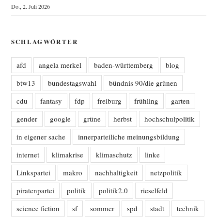
Do., 2. Juli 2026
SCHLAGWÖRTER
afd
angela merkel
baden-württemberg
blog
btw13
bundestagswahl
bündnis 90/die grünen
cdu
fantasy
fdp
freiburg
frühling
garten
gender
google
grüne
herbst
hochschulpolitik
in eigener sache
innerparteiliche meinungsbildung
internet
klimakrise
klimaschutz
linke
Linkspartei
makro
nachhaltigkeit
netzpolitik
piratenpartei
politik
politik2.0
rieselfeld
science fiction
sf
sommer
spd
stadt
technik