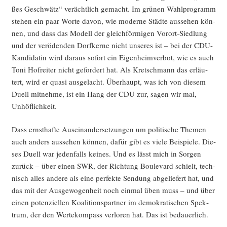
ßes Geschwätz“ ver­ächt­lich gemacht. Im grü­nen Wahl­pro­gramm
ste­hen ein paar Wor­te davon, wie moder­ne Städ­te aus­se­hen kön­
nen, und dass das Modell der gleich­för­mi­gen Vor­ort-Sied­lung
und der ver­öden­den Dorf­ker­ne nicht unse­res ist – bei der CDU-
Kan­di­da­tin wird dar­aus sofort ein Eigen­heim­ver­bot, wie es auch
Toni Hof­rei­ter nicht gefor­dert hat. Als Kret­sch­mann das erläu­
tert, wird er qua­si aus­ge­lacht. Über­haupt, was ich von die­sem
Duell mit­neh­me, ist ein Hang der CDU zur, sagen wir mal,
Unhöflichkeit.
Dass ernst­haf­te Aus­ein­an­der­set­zun­gen um poli­ti­sche The­men
auch anders aus­se­hen kön­nen, dafür gibt es vie­le Bei­spie­le. Die­
ses Duell war jeden­falls kei­nes. Und es lässt mich in Sor­gen
zurück – über einen SWR, der Rich­tung Bou­le­vard schielt, tech­
nisch alles ande­re als eine per­fek­te Sen­dung abge­lie­fert hat, und
das mit der Aus­ge­wo­gen­heit noch ein­mal üben muss – und über
einen poten­zi­el­len Koali­ti­ons­part­ner im demo­kra­ti­schen Spek­
trum, der den Wer­te­kom­pass ver­lo­ren hat. Das ist bedauerlich.