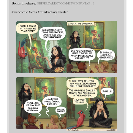
Bonus timelapse:
PEPPERCARROT.COM/EN/MINIFANTAS
#
webcomic
#
krita
#
miniFantasyTheater