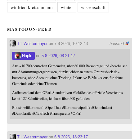
winfried kretschmann
winter
wissenschaft
MASTODON-FEED
Till Westermayer
on 7.8.2026, 10:12:43
boosted
Haplo
on
5.8.2026, 08:21:17
Alle ~10.700 deutschen Gemeinden, über 60.000 Ratsanträge und -beschlüsse
mit Abstimmungsergebnissen, durchsuchbar an einem Ort: ratsblick.de -
kostenlos, ohne Account, ohne Tracking, Inklusive E-Mail-Alerts für deine
Gemeinde oder deine Themen
Aufbauend auf dem OParl-Standard von
@
okfde
: das offizielle Verzeichnis
kennt 127 Schnittstellen, ich habe über 500 gefunden.
Boosts willkommen!
#
OpenData
#
Kommunalpolitik
#
Gemeinderat
#
Demokratie
#
CivicTech
#
Transparenz
#
OParl
Till Westermayer
on
6.8.2026, 18:23:17