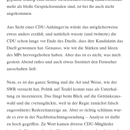
mehr als blo­ße Gesprächs­run­den sind, ist bei ihr auch nicht
angekommen.
Aus Sicht einer CDU-Anhänger:in wür­de das mög­li­cher­wei­se
etwas anders erzählt, und natür­lich wuss­te (und twit­ter­te) die
CDU schon lan­ge vor Ende des Duells, dass ihre Kan­di­da­tin das
Duell gewon­nen hat. Genau­so, wie wir die Stär­ken und Ideen
des MPs her­vor­ge­ho­ben haben. Aber das ist es nicht, was mich
ges­tern Abend rat­los und auch etwas frus­triert den Fern­se­her
aus­schal­ten ließ.
Nein, es ist das gan­ze Set­ting und die Art und Wei­se, wie der
SWR ver­sucht hat, Poli­tik auf Teu­fel komm raus als Unter­hal­
tung zu insze­nie­ren. Das fängt beim Blick auf die Geträn­ke­aus­
wahl und die (ver­un­glück­te, weil in der Regie zunächst falsch
zuge­ord­ne­te) Rede­zeit­an­zei­ge an. Aber so rich­tig schlimm wur­
de es erst in der Nach­be­trach­tungs­sen­dung – Ana­ly­se ist dafür
zu hoch gegrif­fen. Zu Wort kamen diver­se CDU-Mit­glie­der