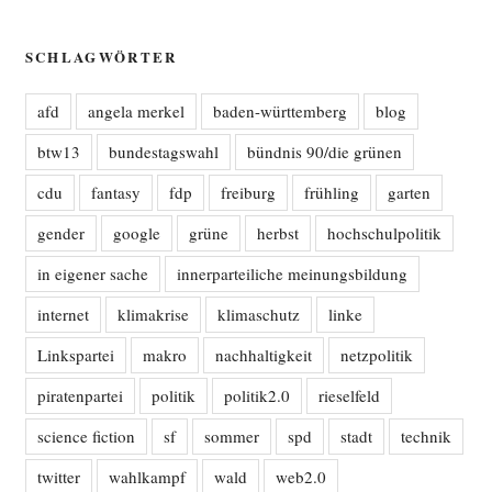
SCHLAGWÖRTER
afd
angela merkel
baden-württemberg
blog
btw13
bundestagswahl
bündnis 90/die grünen
cdu
fantasy
fdp
freiburg
frühling
garten
gender
google
grüne
herbst
hochschulpolitik
in eigener sache
innerparteiliche meinungsbildung
internet
klimakrise
klimaschutz
linke
Linkspartei
makro
nachhaltigkeit
netzpolitik
piratenpartei
politik
politik2.0
rieselfeld
science fiction
sf
sommer
spd
stadt
technik
twitter
wahlkampf
wald
web2.0