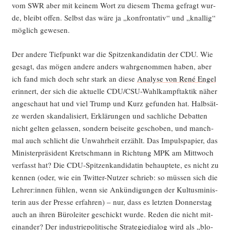
vom SWR aber mit kei­nem Wort zu die­sem The­ma gefragt wur­
de, bleibt offen. Selbst das wäre ja „kon­fron­ta­tiv“ und „knal­lig“
mög­lich gewesen.
Der ande­re Tief­punkt war die Spit­zen­kan­di­da­tin der CDU. Wie
gesagt, das mögen ande­re anders wahr­ge­nom­men haben, aber
ich fand mich doch sehr stark an die­se
Ana­ly­se von René Engel
erin­nert, der sich die aktu­el­le CDU/C­SU-Wahl­kampf­tak­tik näher
ange­schaut hat und viel Trump und Kurz gefun­den hat. Halb­sät­
ze wer­den skan­da­li­siert, Erklä­run­gen und sach­li­che Debat­ten
nicht gel­ten gelas­sen, son­dern bei­sei­te gescho­ben, und manch­
mal auch schlicht die Unwahr­heit erzählt. Das Impuls­pa­pier, das
Minis­ter­prä­si­dent Kret­sch­mann in Rich­tung MPK am Mitt­woch
ver­fasst hat? Die CDU-Spit­zen­kan­di­da­tin behaup­te­te, es nicht zu
ken­nen (oder, wie ein Twit­ter-Nut­zer schrieb: so müs­sen sich die
Lehrer:innen füh­len, wenn sie Ankün­di­gun­gen der Kul­tus­mi­nis­
te­rin aus der Pres­se erfah­ren) – nur, dass es letz­ten Don­ners­tag
auch an ihren Büro­lei­ter geschickt wur­de. Reden die nicht mit­
ein­an­der? Der indus­trie­po­li­ti­sche Stra­te­gie­dia­log wird als „blo­