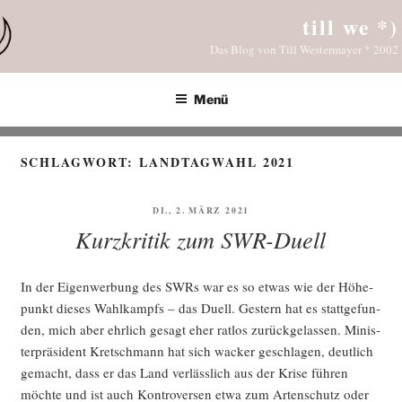
Zum
till we *)
Inhalt
Das Blog von Till Westermayer * 2002
springen
Menü
SCHLAGWORT:
LANDTAGWAHL 2021
VERÖFFENTLICHT
DI., 2. MÄRZ 2021
AM
Kurzkritik zum SWR-Duell
In der Eigen­wer­bung des SWRs war es so etwas wie der Höhe­
punkt die­ses Wahl­kampfs – das Duell. Ges­tern hat es statt­ge­fun­
den, mich aber ehr­lich gesagt eher rat­los zurück­ge­las­sen. Minis­
ter­prä­si­dent Kret­sch­mann hat sich wacker geschla­gen, deut­lich
gemacht, dass er das Land ver­läss­lich aus der Kri­se füh­ren
möch­te und ist auch Kon­tro­ver­sen etwa zum Arten­schutz oder