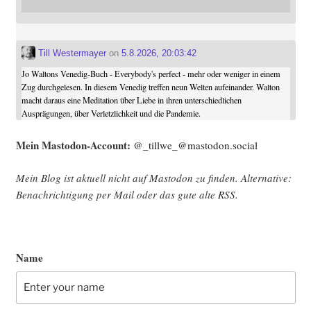
Till Westermayer
on
5.8.2026, 20:03:42
Jo Waltons Venedig-Buch - Everybody's perfect - mehr oder weniger in einem
Zug durchgelesen. In diesem Venedig treffen neun Welten aufeinander. Walton
macht daraus eine Meditation über Liebe in ihren unterschiedlichen
Ausprägungen, über Verletzlichkeit und die Pandemie.
Mein Mast­o­don-Account:
@_tillwe_@mastodon.social
Mein Blog ist aktu­ell nicht auf Mast­o­don zu fin­den. Alter­na­ti­ve:
Benach­rich­ti­gung per Mail oder das gute alte
RSS
.
Name