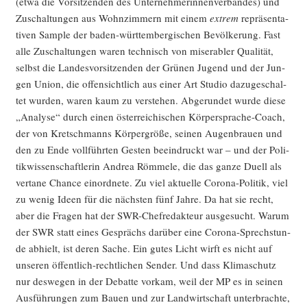
(etwa die Vor­sit­zen­den des Unter­neh­me­rin­nen­ver­ban­des) und
Zuschal­tun­gen aus Wohn­zim­mern mit einem
extrem
reprä­sen­ta­
ti­ven Sam­ple der baden-würt­tem­ber­gi­schen Bevöl­ke­rung. Fast
alle Zuschal­tun­gen waren tech­nisch von mise­ra­bler Qua­li­tät,
selbst die Lan­des­vor­sit­zen­den der Grü­nen Jugend und der Jun­
gen Uni­on, die offen­sicht­lich aus einer Art Stu­dio dazu­ge­schal­
tet wur­den, waren kaum zu ver­ste­hen. Abge­run­det wur­de die­se
„Ana­ly­se“ durch einen öster­rei­chi­schen Kör­per­spra­che-Coach,
der von Kret­sch­manns Kör­per­grö­ße, sei­nen Augen­brau­en und
den zu Ende voll­führ­ten Ges­ten beein­druckt war – und der Poli­
tik­wis­sen­schaft­le­rin Andrea Röm­me­le, die das gan­ze Duell als
ver­ta­ne Chan­ce ein­ord­ne­te. Zu viel aktu­el­le Coro­na-Poli­tik, viel
zu wenig Ideen für die nächs­ten fünf Jah­re. Da hat sie recht,
aber die Fra­gen hat der SWR-Chef­re­dak­teur aus­ge­sucht. War­um
der SWR statt eines Gesprächs dar­über eine Coro­na-Sprech­stun­
de abhielt, ist deren Sache. Ein gutes Licht wirft es nicht auf
unse­ren öffent­lich-recht­li­chen Sen­der. Und dass Kli­ma­schutz
nur des­we­gen in der Debat­te vor­kam, weil der MP es in sei­nen
Aus­füh­run­gen zum Bau­en und zur Land­wirt­schaft unter­brach­te,