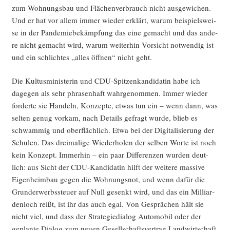
zum Woh­nungs­bau und Flä­chen­ver­brauch nicht aus­ge­wi­chen.
Und er hat vor allem immer wie­der erklärt, war­um bei­spiels­wei­
se in der Pan­de­mie­be­kämp­fung das eine gemacht und das ande­
re nicht gemacht wird, war­um wei­ter­hin Vor­sicht not­wen­dig ist
und ein schlich­tes „alles öff­nen“ nicht geht.
Die Kul­tus­mi­nis­te­rin und CDU-Spit­zen­kan­di­da­tin habe ich
dage­gen als sehr phra­sen­haft wahr­ge­nom­men. Immer wie­der
for­der­te sie Han­deln, Kon­zep­te, etwas tun ein – wenn dann, was
sel­ten genug vor­kam, nach Details gefragt wur­de, blieb es
schwam­mig und ober­fläch­lich. Etwa bei der Digi­ta­li­sie­rung der
Schu­len. Das drei­ma­li­ge Wie­der­ho­len der sel­ben Wor­te ist noch
kein Kon­zept. Immer­hin – ein paar Dif­fe­ren­zen wur­den deut­
lich: aus Sicht der CDU-Kan­di­da­tin hilft der wei­te­re mas­si­ve
Eigen­heim­bau gegen die Woh­nungs­not, und wenn dafür die
Grund­er­werbs­steu­er auf Null gesenkt wird, und das ein Mil­li­ar­
den­loch reißt, ist ihr das auch egal. Von Gesprä­chen hält sie
nicht viel, und dass der Stra­te­gie­dia­log Auto­mo­bil oder der
geplan­te Dia­log zum neu­en Gesell­schafts­ver­trag Land­wirt­schaft