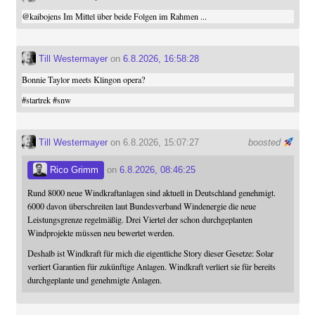
@
kaibojens
Im Mittel über beide Folgen im Rahmen ...
Till Westermayer
on
6.8.2026, 16:58:28
Bonnie Taylor meets Klingon opera?
#
startrek
#
snw
Till Westermayer
on 6.8.2026, 15:07:27
boosted
Rico Grimm
on
6.8.2026, 08:46:25
Rund 8000 neue Windkraftanlagen sind aktuell in Deutschland genehmigt.
6000 davon überschreiten laut Bundesverband Windenergie die neue
Leistungsgrenze regelmäßig. Drei Viertel der schon durchgeplanten
Windprojekte müssen neu bewertet werden.
Deshalb ist Windkraft für mich die eigentliche Story dieser Gesetze: Solar
verliert Garantien für zukünftige Anlagen. Windkraft verliert sie für bereits
durchgeplante und genehmigte Anlagen.