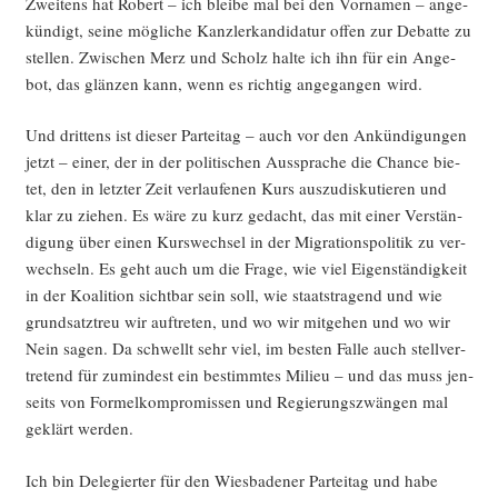
Zwei­tens hat Robert – ich blei­be mal bei den Vor­na­men – ange­
kün­digt, sei­ne mög­li­che Kanz­ler­kan­di­da­tur offen zur Debat­te zu
stel­len. Zwi­schen Merz und Scholz hal­te ich ihn für ein Ange­
bot, das glän­zen kann, wenn es rich­tig ange­gan­gen wird.
Und drit­tens ist die­ser Par­tei­tag – auch vor den Ankün­di­gun­gen
jetzt – einer, der in der poli­ti­schen Aus­spra­che die Chan­ce bie­
tet, den in letz­ter Zeit ver­lau­fe­nen Kurs aus­zu­dis­ku­tie­ren und
klar zu zie­hen. Es wäre zu kurz gedacht, das mit einer Ver­stän­
di­gung über einen Kurs­wech­sel in der Migra­ti­ons­po­li­tik zu ver­
wech­seln. Es geht auch um die Fra­ge, wie viel Eigen­stän­dig­keit
in der Koali­ti­on sicht­bar sein soll, wie staats­tra­gend und wie
grund­satz­treu wir auf­tre­ten, und wo wir mit­ge­hen und wo wir
Nein sagen. Da schwellt sehr viel, im bes­ten Fal­le auch stell­ver­
tre­tend für zumin­dest ein bestimm­tes Milieu – und das muss jen­
seits von For­mel­kom­pro­mis­sen und Regie­rungs­zwän­gen mal
geklärt werden.
Ich bin Dele­gier­ter für den Wies­ba­de­ner Par­tei­tag und habe