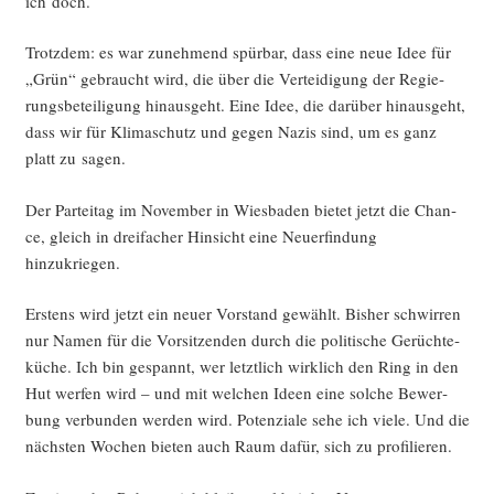
ich doch.
Trotz­dem: es war zuneh­mend spür­bar, dass eine neue Idee für
„Grün“ gebraucht wird, die über die Ver­tei­di­gung der Regie­
rungs­be­tei­li­gung hin­aus­geht. Eine Idee, die dar­über hin­aus­geht,
dass wir für Kli­ma­schutz und gegen Nazis sind, um es ganz
platt zu sagen.
Der Par­tei­tag im Novem­ber in Wies­ba­den bie­tet jetzt die Chan­
ce, gleich in drei­fa­cher Hin­sicht eine Neu­erfin­dung
hinzukriegen.
Ers­tens wird jetzt ein neu­er Vor­stand gewählt. Bis­her schwir­ren
nur Namen für die Vor­sit­zen­den durch die poli­ti­sche Gerüch­te­
kü­che. Ich bin gespannt, wer letzt­lich wirk­lich den Ring in den
Hut wer­fen wird – und mit wel­chen Ideen eine sol­che Bewer­
bung ver­bun­den wer­den wird. Poten­zia­le sehe ich vie­le. Und die
nächs­ten Wochen bie­ten auch Raum dafür, sich zu profilieren.