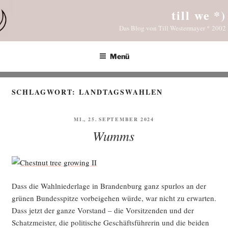
Zum
till we *)
Inhalt
Das Blog von Till Westermayer * 2002
springen
Menü
SCHLAGWORT:
LANDTAGSWAHLEN
VERÖFFENTLICHT
MI., 25. SEPTEMBER 2024
AM
Wumms
Dass die Wahl­nie­der­la­ge in Bran­den­burg ganz spur­los an der
grü­nen Bun­des­spit­ze vor­bei­ge­hen wür­de, war nicht zu erwar­ten.
Dass jetzt der gan­ze Vor­stand – die Vor­sit­zen­den und der
Schatz­meis­ter, die poli­ti­sche Geschäfts­füh­re­rin und die bei­den