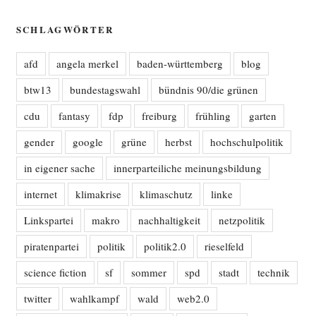
SCHLAGWÖRTER
afd
angela merkel
baden-württemberg
blog
btw13
bundestagswahl
bündnis 90/die grünen
cdu
fantasy
fdp
freiburg
frühling
garten
gender
google
grüne
herbst
hochschulpolitik
in eigener sache
innerparteiliche meinungsbildung
internet
klimakrise
klimaschutz
linke
Linkspartei
makro
nachhaltigkeit
netzpolitik
piratenpartei
politik
politik2.0
rieselfeld
science fiction
sf
sommer
spd
stadt
technik
twitter
wahlkampf
wald
web2.0