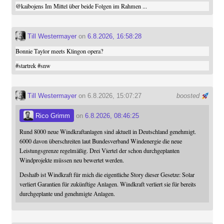
@
kaibojens
Im Mittel über beide Folgen im Rahmen ...
Till Westermayer
on
6.8.2026, 16:58:28
Bonnie Taylor meets Klingon opera?
#
startrek
#
snw
Till Westermayer
on 6.8.2026, 15:07:27
boosted
Rico Grimm
on
6.8.2026, 08:46:25
Rund 8000 neue Windkraftanlagen sind aktuell in Deutschland genehmigt.
6000 davon überschreiten laut Bundesverband Windenergie die neue
Leistungsgrenze regelmäßig. Drei Viertel der schon durchgeplanten
Windprojekte müssen neu bewertet werden.
Deshalb ist Windkraft für mich die eigentliche Story dieser Gesetze: Solar
verliert Garantien für zukünftige Anlagen. Windkraft verliert sie für bereits
durchgeplante und genehmigte Anlagen.