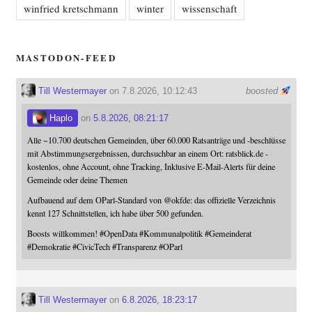
winfried kretschmann
winter
wissenschaft
MASTODON-FEED
Till Westermayer
on 7.8.2026, 10:12:43
boosted
Haplo
on
5.8.2026, 08:21:17
Alle ~10.700 deutschen Gemeinden, über 60.000 Ratsanträge und -beschlüsse
mit Abstimmungsergebnissen, durchsuchbar an einem Ort: ratsblick.de -
kostenlos, ohne Account, ohne Tracking, Inklusive E-Mail-Alerts für deine
Gemeinde oder deine Themen
Aufbauend auf dem OParl-Standard von
@
okfde
: das offizielle Verzeichnis
kennt 127 Schnittstellen, ich habe über 500 gefunden.
Boosts willkommen!
#
OpenData
#
Kommunalpolitik
#
Gemeinderat
#
Demokratie
#
CivicTech
#
Transparenz
#
OParl
Till Westermayer
on
6.8.2026, 18:23:17