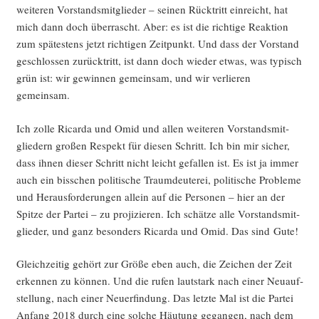
wei­te­ren Vor­stands­mit­glie­der – sei­nen Rück­tritt ein­reicht, hat
mich dann doch über­rascht. Aber: es ist die rich­ti­ge Reak­ti­on
zum spä­tes­tens jetzt rich­ti­gen Zeit­punkt. Und dass der Vor­stand
geschlos­sen zurück­tritt, ist dann doch wie­der etwas, was typisch
grün ist: wir gewin­nen gemein­sam, und wir ver­lie­ren
gemeinsam.
Ich zol­le Ricar­da und Omid und allen wei­te­ren Vor­stands­mit­
glie­dern gro­ßen Respekt für die­sen Schritt. Ich bin mir sicher,
dass ihnen die­ser Schritt nicht leicht gefal­len ist. Es ist ja immer
auch ein biss­chen poli­ti­sche Traum­deu­te­rei, poli­ti­sche Pro­ble­me
und Her­aus­for­de­run­gen allein auf die Per­so­nen – hier an der
Spit­ze der Par­tei – zu pro­ji­zie­ren. Ich schät­ze alle Vor­stands­mit­
glie­der, und ganz beson­ders Ricar­da und Omid. Das sind Gute!
Gleich­zei­tig gehört zur Grö­ße eben auch, die Zei­chen der Zeit
erken­nen zu kön­nen. Und die rufen laut­stark nach einer Neu­auf­
stel­lung, nach einer Neu­erfin­dung. Das letz­te Mal ist die Par­tei
Anfang 2018 durch eine sol­che Häu­tung gegan­gen, nach dem