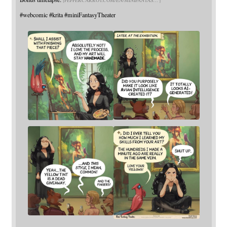
PEPPERCARROT.COM/EN/MINIFANTAS
#
webcomic
#
krita
#
miniFantasyTheater