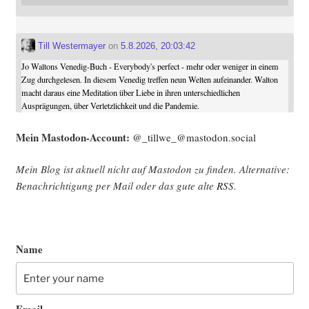
Till Westermayer
on
5.8.2026, 20:03:42
Jo Waltons Venedig-Buch - Everybody's perfect - mehr oder weniger in einem
Zug durchgelesen. In diesem Venedig treffen neun Welten aufeinander. Walton
macht daraus eine Meditation über Liebe in ihren unterschiedlichen
Ausprägungen, über Verletzlichkeit und die Pandemie.
Mein Mast­o­don-Account:
@_tillwe_@mastodon.social
Mein Blog ist aktu­ell nicht auf Mast­o­don zu fin­den. Alter­na­ti­ve:
Benach­rich­ti­gung per Mail oder das gute alte
RSS
.
Name