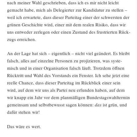
nach mei­ner Wahl geschrie­ben, dass ich es mir nicht leicht
gemacht habe, mich als Dele­gier­ter zur Kan­di­da­tur zu stel­len –
weil ich erwar­te­te, dass die­ser Par­tei­tag einer der schwers­ten der
grü­nen Geschich­te wird, einer mit dem rea­len Risi­ko, dass wir
uns ent­we­der zer­le­gen oder einen Zustand des frus­trier­ten Rück­
zugs erreichen.
An der Lage hat sich – eigent­lich – nicht viel geän­dert. Es bleibt
falsch, alles auf ein­zel­ne Per­so­nen zu pro­ji­zie­ren, was sys­te­
misch und in einer Orga­ni­sa­ti­on falsch läuft. Trotz­dem öff­nen
Rück­tritt und Wahl des Vor­stands ein Fens­ter. Ich sehe jetzt eine
reel­le Chan­ce, dass die­ser Par­tei­tag im Rück­blick einer sein
wird, auf dem wir uns als Par­tei neu erfun­den haben, auf dem
wir knapp ein Jahr vor dem plan­mä­ßi­gen Bun­des­tags­wahl­ter­min
gemein­sam und selbst­be­wusst sagen kön­nen:
das
ist grün, und
dafür ste­hen wir!
Das wäre es wert.