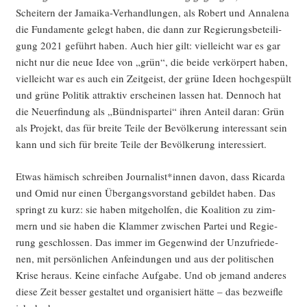
Schei­tern der Jamai­ka-Ver­hand­lun­gen, als Robert und Anna­le­na
die Fun­da­men­te gelegt haben, die dann zur Regie­rungs­be­tei­li­
gung 2021 geführt haben. Auch hier gilt: viel­leicht war es gar
nicht nur die neue Idee von „grün“, die bei­de ver­kör­pert haben,
viel­leicht war es auch ein Zeit­geist, der grü­ne Ideen hoch­ge­spült
und grü­ne Poli­tik attrak­tiv erschei­nen las­sen hat. Den­noch hat
die Neu­erfin­dung als „Bünd­nis­par­tei“ ihren Anteil dar­an: Grün
als Pro­jekt, das für brei­te Tei­le der Bevöl­ke­rung inter­es­sant sein
kann und sich für brei­te Tei­le der Bevöl­ke­rung interessiert.
Etwas hämisch schrei­ben Journalist*innen davon, dass Ricar­da
und Omid nur einen Über­gangs­vor­stand gebil­det haben. Das
springt zu kurz: sie haben mit­ge­hol­fen, die Koali­ti­on zu zim­
mern und sie haben die Klam­mer zwi­schen Par­tei und Regie­
rung geschlos­sen. Das immer im Gegen­wind der Unzu­frie­de­
nen, mit per­sön­li­chen Anfein­dun­gen und aus der poli­ti­schen
Kri­se her­aus. Kei­ne ein­fa­che Auf­ga­be. Und ob jemand ande­res
die­se Zeit bes­ser gestal­tet und orga­ni­siert hät­te – das bezweif­le