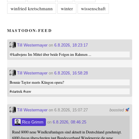
winfried kretschmann
winter
wissenschaft
MASTODON-FEED
Till Westermayer
on
6.8.2026, 18:23:17
@
kaibojens
Im Mittel über beide Folgen im Rahmen ...
Till Westermayer
on
6.8.2026, 16:58:28
Bonnie Taylor meets Klingon opera?
#
startrek
#
snw
Till Westermayer
on 6.8.2026, 15:07:27
boosted
Rico Grimm
on
6.8.2026, 08:46:25
Rund 8000 neue Windkraftanlagen sind aktuell in Deutschland genehmigt.
6000 davon überschreiten laut Bundesverband Windenergie die neue