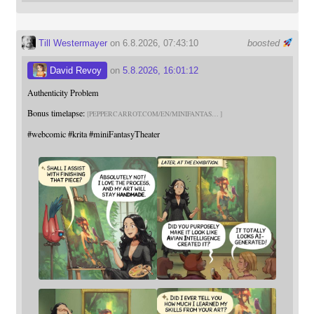
Till Westermayer
on 6.8.2026, 07:43:10
boosted
David Revoy
on
5.8.2026, 16:01:12
Authenticity Problem
Bonus timelapse:
PEPPERCARROT.COM/EN/MINIFANTAS
#
webcomic
#
krita
#
miniFantasyTheater