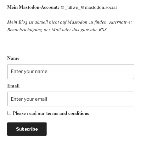
Mein Mast­o­don-Account:
@_tillwe_@mastodon.social
Mein Blog ist aktu­ell nicht auf Mast­o­don zu fin­den. Alter­na­ti­ve:
Benach­rich­ti­gung per Mail oder das gute alte
RSS
.
Name
Email
Please read our
terms and conditions