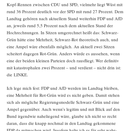
Kopf-Ren­nen zwi­schen CDU und SPD, viel­mehr liegt Wüst mit
rund 36 Pro­zent deut­lich vor der SPD mit rund 27 Pro­zent. Dem
Land­tag gehö­ren nach aktu­el­lem Stand wei­ter­hin FDP und AfD
an, jeweils rund 5,5 Pro­zent nach dem aktu­el­len Stand der
Hoch­rech­nun­gen. In Sit­zen umge­rech­net heißt das: Schwarz-
Grün hät­te eine Mehr­heit, Schwarz-Rot theo­re­tisch auch, und
eine Ampel wäre eben­falls mög­lich. An aktu­ell zwei Sit­zen
schei­tert dage­gen Rot-Grün. Anders wür­de es aus­se­hen, wenn
eine der bei­den klei­nen Par­tei­en doch raus­fliegt. Wer defi­ni­tiv
mit kata­stro­pha­len zwei Pro­zent – und ver­dient – nicht drin ist:
die LINKE.
Ich lege mich fest: FDP und AfD wer­den im Land­tag blei­ben,
eine Mehr­heit für Rot-Grün wird es nicht geben. Damit ste­hen
sich als mög­li­che Regie­rungs­mo­del­le Schwarz-Grün und eine
Ampel gegen­über. Auch wenn’s legi­tim und mit Blick auf den
Bund irgend­wie nahe­lie­gend wäre, glau­be ich nicht so recht
dar­an, dass die knapp noch­mal in den Land­tag gekom­me­ne
FDP da mit­ma­chen wird. Inso­fern hal­te ich es für sehr wahr­