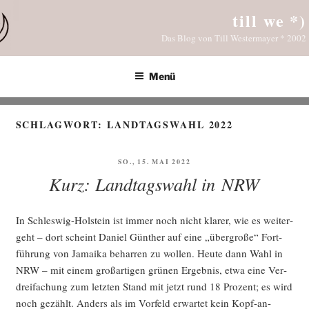
Zum
till we *)
Inhalt
Das Blog von Till Westermayer * 2002
springen
Menü
SCHLAGWORT:
LANDTAGSWAHL 2022
VERÖFFENTLICHT
SO., 15. MAI 2022
AM
Kurz: Landtagswahl in NRW
In Schles­wig-Hol­stein ist immer noch nicht kla­rer, wie es wei­ter­
geht – dort scheint Dani­el Gün­ther auf eine „über­gro­ße“ Fort­
füh­rung von Jamai­ka behar­ren zu wol­len. Heu­te dann Wahl in
NRW – mit einem groß­ar­ti­gen grü­nen Ergeb­nis, etwa eine Ver­
drei­fa­chung zum letz­ten Stand mit jetzt rund 18 Pro­zent; es wird
noch gezählt. Anders als im Vor­feld erwar­tet kein Kopf-an-