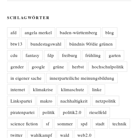
SCHLAGWÖRTER
afd
angela merkel
baden-württemberg
blog
btw13
bundestagswahl
bündnis 90/die grünen
cdu
fantasy
fdp
freiburg
frühling
garten
gender
google
grüne
herbst
hochschulpolitik
in eigener sache
innerparteiliche meinungsbildung
internet
klimakrise
klimaschutz
linke
Linkspartei
makro
nachhaltigkeit
netzpolitik
piratenpartei
politik
politik2.0
rieselfeld
science fiction
sf
sommer
spd
stadt
technik
twitter
wahlkampf
wald
web2.0