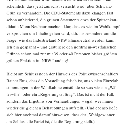
schein­lich, dass jetzt zunächst ver­sucht wird, über Schwarz-
Grün zu ver­han­deln. Die CDU-State­ments dazu klan­gen fast
schon anbie­dernd, die grü­nen State­ments etwa der Spit­zen­kan­
di­da­tin Mona Neu­baur mach­ten klar, dass es wie im Wahl­kampf
ver­spro­chen um Inhal­te gehen wird, d.h. ins­be­son­de­re um die
Fra­ge, wie das Indus­trie­land NRW kli­ma­neu­tral wer­den kann.
Ich bin gespannt – und gra­tu­lie­re den nord­rhein-west­fä­li­schen
Grü­nen schon mal zur mit 39 oder 40 Per­so­nen bis­her größ­ten
grü­nen Frak­ti­on im NRW-Landtag!
Bleibt am Schluss noch der Hin­weis des Poli­tik­wis­sen­schaft­lers
Rai­ner Faus, dass die Vor­stel­lung falsch ist, aus vie­len Ein­zel­ab­
stim­mun­gen in der Wahl­ka­bi­ne ent­stün­de so was wie ein „Wäh­
ler­wil­le“ oder ein „Regie­rungs­auf­trag“. Das ist nicht der Fall,
son­dern das Ergeb­nis von Ver­hand­lun­gen – egal, wer immer
wie­der die glei­chen Behaup­tun­gen auf­stellt. (Und eben­so lie­ße
sich hier noch­mal dar­auf hin­wei­sen, dass der „Wahl­ge­win­ner“
am Schluss die Par­tei ist, die die Regie­rung stellt.)