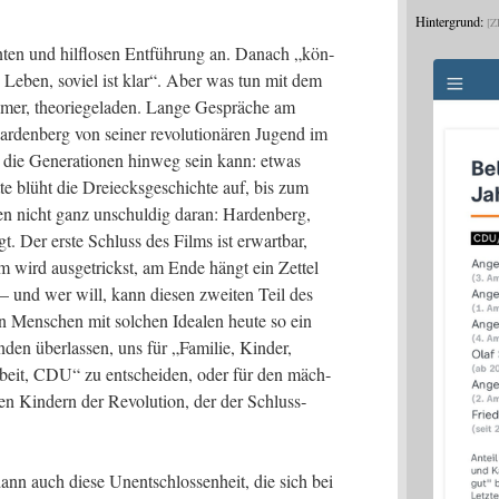
Hintergrund:
Z
n­ten und hilf­lo­sen Ent­füh­rung an. Danach „kön­
 Leben, soviel ist klar“. Aber was tun mit dem
sa­mer, theo­rie­ge­la­den. Lan­ge Gesprä­che am
den­berg von sei­ner revo­lu­tio­nä­ren Jugend im
 die Gene­ra­tio­nen hin­weg sein kann: etwas
te blüht die Drei­ecks­ge­schich­te auf, bis zum
en nicht ganz unschul­dig dar­an: Har­den­berg,
agt. Der ers­te Schluss des Films ist erwart­bar,
m wird aus­ge­trickst, am Ende hängt ein Zet­tel
 und wer will, kann die­sen zwei­ten Teil des
 Men­schen mit sol­chen Idea­len heu­te so ein
en über­las­sen, uns für „Fami­lie, Kin­der,
Arbeit, CDU“ zu ent­schei­den, oder für den mäch­
n Kin­dern der Revo­lu­ti­on, der der Schluss­
nn auch die­se Unent­schlos­sen­heit, die sich bei