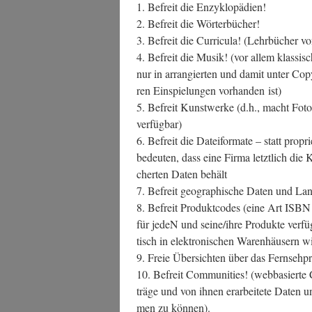
1. Befreit die Enzyklopädien!
2. Befreit die Wörterbücher!
3. Befreit die Cur­ri­cu­la! (Lehr­bü­cher v
4. Befreit die Musik! (vor allem klas­si
nur in arran­gier­ten und damit unter Copy­
ren Ein­spie­lun­gen vor­han­den ist)
5. Befreit Kunst­wer­ke (d.h., macht Foto
verfügbar)
6. Befreit die Datei­for­ma­te – statt pro­p
bedeu­ten, dass eine Fir­ma letzt­lich die K
cher­ten Daten behält
7. Befreit geo­gra­phi­sche Daten und La
8. Befreit Pro­dukt­codes (eine Art ISBN f
für jedeN und seine/ihre Pro­duk­te ver­fü
tisch in elek­tro­ni­schen Waren­häu­sern 
9. Freie Über­sich­ten über das Fern­seh
10. Befreit Com­mu­ni­ties! (web­ba­sier­te 
trä­ge und von ihnen erar­bei­te­te Daten u
men zu können).