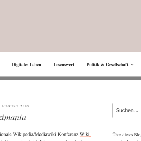
Digitales Leben
Lesenswert
Politik & Gesellschaft
Suche
FENTLICHT
. AUGUST 2005
nach:
kimania
io­na­le Wiki­pe­dia/­Me­dia­wi­ki-Kon­fe­renz
Wiki­
Über dieses Blo