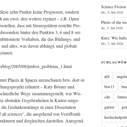
Science Fiction
die­se zehn Punk­te kei­ne Pro­gno­sen, son­dern
Do., 9. Juli 2026
och um zwei, drei wei­te­re ergänzt – z.B. Open
Photo of the we
stel­len, dass mit Steu­er­gel­dern erstell­te Pro­
So., 5. Juli 2026
be­son­de­re hin­ter den Punk­ten 3, 6 und 8 ver­
Kurz: Wie halte
bi­tio­nier­te Vor­ha­ben, die das Bil­dungs- und
Do., 2. Juli 2026
lt und alles, was davon abhängt, und glo­ba­le
n können.
SCHLAGWÖR
com/blog/2005/08/jimbos_problems_1.html
afd
angel
unter
Places & Spaces
anzu­schau­en bzw. dort ist
chungs­pro­jekt erläu­tert – Katy Bör­ner und
btw13
bu
hied­li­che Wege zusam­men­ge­stellt, wie Wis­
cdu
fanta
nz abs­trak­te Gege­ben­hei­ten in Kar­ten umge­
 Gedan­ken­strän­ge in einer Dis­ser­ta­ti­on
garten
ge
 all sci­en­ces“, die aus­ge­hend von Ver­öf­fent­li­
hochschulpoli
Struk­tu­ren und der­glei­chen dar­stel­len. Anregend.