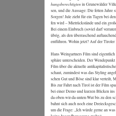
hungs­be­rech­tig­ten
in Gru­ne­wäl­der Vil­le
sen, und die Aus­sa­ge: Die fet­ten Jah­re
Sor­gen! Jule zieht für ein Tagen bei de
fen wird – Miet­rück­stän­de und ein gro
Bei einem Ein­bruch (soviel darf ver­ra­te
übrig, als den über­ra­schend auf­tau­chen­d
ent­füh­ren. Wohin jetzt? Auf der Tiro­ler
Hans Wein­gart­ners Film sind eigent­lich 
sphä­re unter­schei­den. Der Wen­de­punkt 
Film über die aktu­el­le anti­ka­pi­ta­lis­ti­
schaut, zumin­dest was das Sty­ling angeht.
schen Gut und Böse sind klar ver­teilt, Möb
Bis zur Fahrt nach Tirol ist der Film span­
bei einer Demo und kur­zen Bli­cken ins Inn
da-oben-wir-da-unten-Wut bis zu den sc
bahnt sich auch noch eine Drei­ecks­ge­schic
um die Fra­ge: „Ich wür­de ger­ne an was g
kei­ne Jugend­be­we­gung mehr.“