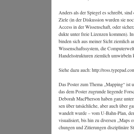
Anders als der Spie­gel es schreibt, sind 
Zie­le (in der Dis­kus­si­on wur­den sie n
Access in der Wis­sen­schaft, oder sicher­zu­
duk­te unter freie Lizen­zen kom­men). Ins­
bin­den sich aus mei­ner Sicht ziem­lich am
Wis­sen­schafts­sys­tem, die Com­pu­ter­we
Han­dels­struk­tu­ren ziem­lich umwir­bel
Sie­he dazu auch: http://ross.typepad.
Das Pos­ter zum The­ma „Map­ping“ ist 
das dem Pos­ter zugrun­de lie­gen­de For­s
Debo­rah MacPher­son haben ganz unter­sc
sen über tat­säch­li­che, aber auch über ga
wan­delt wur­de – vom U‑Bahn-Plan, der die
visua­li­siert, bis hin zu diver­sen „Maps of
chun­gen und Zitie­run­gen dis­zi­pli­nä­re 