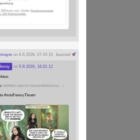
ermayer
on 6.8.2026, 07:43:10
boosted
Revoy
on
5.8.2026, 16:01:12
roblem
e:
PEPPERCARROT.COM/EN/MINIFANTAS
ita
#
miniFantasyTheater