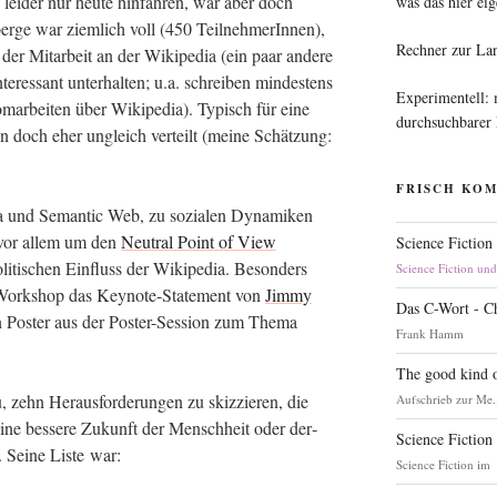
lei­der nur heu­te hin­fah­ren, war aber doch
was das hier eig
ber­ge war ziem­lich voll (450 Teil­neh­me­rIn­nen),
Rechner zur La
der Mit­ar­beit an der Wiki­pe­dia (ein paar ande­re
r­es­sant unter­hal­ten; u.a. schrei­ben min­des­tens
Experimentell:
lom­ar­bei­ten über Wiki­pe­dia). Typisch für eine
durchsuchbarer
 doch eher ungleich ver­teilt (mei­ne Schät­zung:
FRISCH KO
ia und Seman­tic Web, zu sozia­len Dyna­mi­ken
s vor allem um den
Neu­tral Point of View
Science Fiction
­ti­schen Ein­fluss der Wiki­pe­dia. Beson­ders
Science Fiction un
Work­shop das Key­note-State­ment von
Jim­my
Das C-Wort - C
 Pos­ter aus der Pos­ter-Ses­si­on zum The­ma
Frank Hamm
The good kind o
 zehn Her­aus­for­de­run­gen zu skiz­zie­ren, die
Aufschrieb zur Me.
 eine bes­se­re Zukunft der Mensch­heit oder der­
Science Fiction
 Sei­ne Lis­te war:
Science Fiction im