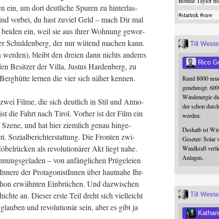
Bonnie Taylor me
n ein, um dort deut­li­che Spu­ren zu hin­ter­las­
#
startrek
#
snw
 sind vor­bei, du hast zuviel Geld – mach Dir mal
n bei­den ein, weil sie aus ihrer Woh­nung gewor­
­ßer Schul­den­berg, der nur wütend machen kann.
Till West
n wer­den), bleibt den drei­en dann nichts ande­res
Rico G
en Besit­zer der Vil­la, Jus­tus Har­den­berg, zu
 Berg­hüt­te ler­nen die vier sich näher kennen.
Rund 8000 neue
genehmigt. 600
Windenergie die
zwei Fil­me, die sich deut­lich in Stil und Atmo­
der schon durc
ist die Fahrt nach Tirol. Vor­her ist der Film ein
werden.
sche Sze­ne, und hat hier ziem­lich genau hin­ge­
Deshalb ist Win
 Sozi­al­be­richt­erstat­tung. Die Fron­ten zwi­
Gesetze: Solar 
el­rü­cken als revo­lu­tio­nä­rer Akt liegt nahe.
Windkraft verli
Anlagen.
nungs­ge­la­den – von anfäng­li­chen Prü­ge­lei­en
e­re der Prot­ago­nis­tIn­nen über haut­na­he Ihr-
hon erwähn­ten Ein­brü­chen. Und dazwi­schen
h­te an. Die­ser ers­te Teil dreht sich viel­leicht
Till West
lau­ben und revo­lu­tio­när sein, aber es gibt ja
Kathari