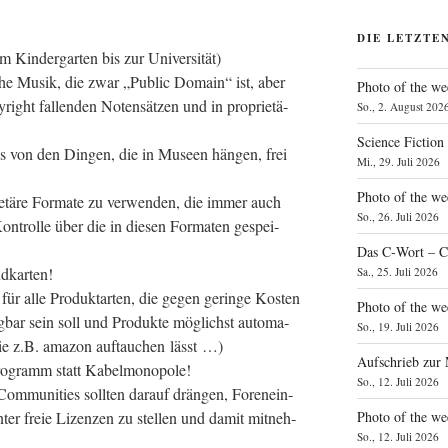
DIE LETZTE
om Kin­der­gar­ten bis zur Universität)
­sche Musik, die zwar „Public Domain“ ist, aber
Photo of the we
right fal­len­den Noten­sät­zen und in pro­prie­tä­
So., 2. August 202
Science Fiction
s von den Din­gen, die in Muse­en hän­gen, frei
Mi., 29. Juli 2026
Photo of the we
rie­tä­re For­ma­te zu ver­wen­den, die immer auch
So., 26. Juli 2026
on­trol­le über die in die­sen For­ma­ten gespei­
Das C‑Wort – C
ndkarten!
Sa., 25. Juli 2026
ür alle Pro­dukt­ar­ten, die gegen gerin­ge Kos­ten
Photo of the we
g­bar sein soll und Pro­duk­te mög­lichst auto­ma­
So., 19. Juli 2026
wie z.B. ama­zon auf­tau­chen lässt …)
Aufschrieb zur
­pro­gramm statt Kabelmonopole!
So., 12. Juli 2026
Com­mu­ni­ties soll­ten dar­auf drän­gen, Foren­ein­
Photo of the w
nter freie Lizen­zen zu stel­len und damit mit­neh­
So., 12. Juli 2026