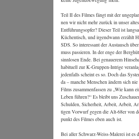
Teil II des Fil­mes fängt mit der unge­pla
nen wir nicht mehr zurück in unser altes
Ent­füh­rungs­op­fer? Die­ser Teil ist lang­
Küchen­tisch, und irgend­wann erzählt Har­
SDS. So inter­es­sant der Aus­tausch über
muss pas­sie­ren. In der enge der Berg­hüt­
sinn­lo­sen Ende. Bei genaue­rem Hin­se­h
habi­tu­ell zur K‑Grup­pen-Intri­ge ver­an­l
jeden­falls scheint es so. Doch das Sys­te
da – man­che Men­schen ändern sich nie –
Films zusam­men­fas­sen zu „Wie kann ein
Leben füh­ren?“ Es bleibt uns Zuschau­en­d
Schul­den, Sicher­heit, Arbeit, Arbeit, 
ti­gen Vor­wurf gegen die Alt-68er von de
punkt des Fil­mes eben auch ist.
Bei aller Schwarz-Weiss-Male­rei ist es da