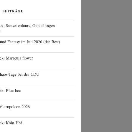
N BEITRÄGE
ek: Sunset colours, Gundelfingen
6
 und Fantasy im Juli 2026 (der Rest)
ek: Maracuja flower
haos-Tage bei der CDU
ek: Blue bee
 Metropolcon 2026
eek: Köln Hbf