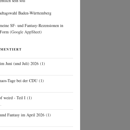
entlich sein soll
ndtagswahl Baden-Württemberg
 meine SF- und Fantasy-Rezensionen in
 Form
(Google AppSheet)
MMENTIERT
 im Juni (und Juli) 2026
(
1
)
d
haos-Tage bei der CDU
(
1
)
f weird - Teil I
(
1
)
..
 und Fantasy im April 2026
(
1
)