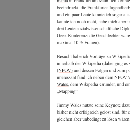
ma­nia
in Frank­furt am Main. Ich konn­te 
beein­druckt: die Frank­fur­ter Jugend­her­
und ein paar Leu­te kann­te ich sogar aus 
kann­te ich noch nicht, habe mich aber inte
drei Leu­te sozi­al­wis­sen­schaft­li­che Dip
Geek-Kon­fe­renz: die Geschlech­ter waren
maxi­mal 10 % Frauen).
Besucht habe ich Vor­trä­ge zu Wiki­pe­d
inner­halb der Wiki­pe­dia (dabei ging e
(NPOV)
und des­sen Fol­gen und zum poli
inter­es­sant fand ich neben dem NPOV-
Wales
, dem Wiki­pe­dia-Grün­der, und ein
„Map­ping“.
Jim­my Wales nutz­te sei­ne
Key­note
dazu,
bis­her nicht erfolg­reich gelöst sind, für
glei­chen aber unbe­dingt zu lösen wären.