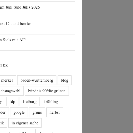
 im Juni (und Juli) 2026
ek: Cat and berries
n Sie’s mit AI?
TER
a merkel
baden-württemberg
blog
ndestagswahl
bündnis 90/die grünen
sy
fdp
freiburg
frühling
nder
google
grüne
herbst
tik
in eigener sache