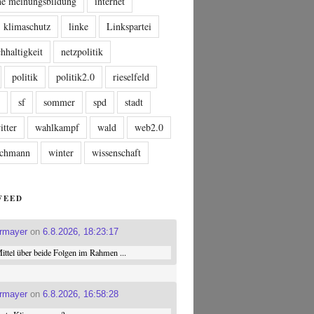
che meinungsbildung
internet
klimaschutz
linke
Linkspartei
hhaltigkeit
netzpolitik
politik
politik2.0
rieselfeld
n
sf
sommer
spd
stadt
itter
wahlkampf
wald
web2.0
tschmann
winter
wissenschaft
FEED
ermayer
on
6.8.2026, 18:23:17
ttel über beide Folgen im Rahmen ...
ermayer
on
6.8.2026, 16:58:28