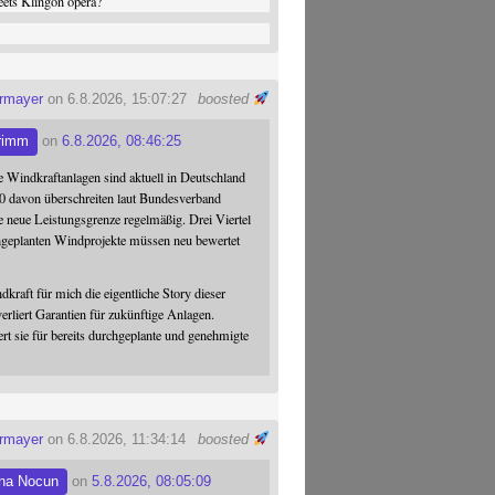
ets Klingon opera?
ermayer
on 6.8.2026, 15:07:27
boosted
rimm
on
6.8.2026, 08:46:25
 Windkraftanlagen sind aktuell in Deutschland
0 davon überschreiten laut Bundesverband
 neue Leistungsgrenze regelmäßig. Drei Viertel
hgeplanten Windprojekte müssen neu bewertet
dkraft für mich die eigentliche Story dieser
verliert Garantien für zukünftige Anlagen.
ert sie für bereits durchgeplante und genehmigte
ermayer
on 6.8.2026, 11:34:14
boosted
na Nocun
on
5.8.2026, 08:05:09