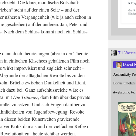
­zieht. Die kla­re, mora­li­sche Bot­schaft:
r­le­ben“ steht auf der einen Sei­te – und der
er nähe­ren Ver­gan­gen­heit (wie ja auch schon in
­re gesche­hen) auf der ande­ren. Jan, Peter und
 aus. Nach dem Schluss kommt noch ein Schluss,
e dann doch theo­rie­lan­gen (aber in der Theo­rie
Till West
i­sen in ein­fa­chen Kli­schees gehal­te­nen Film noch
David 
les wirkt impro­vi­siert und zugleich sehr echt –
Authenticity P
grün­de der all­täg­li­chen Revol­te bis zu den
keln, Brü­che zwi­schen Dun­kel­heit und Licht,
Bonus timelaps
­lich dazu bei. Ganz auf­schluss­rei­che wäre es
#
webcomic
#
kr
al mit
Die Träu­mer
, dem Film über das pri­va­te
r­al­lel zu set­zen. Und sich Fra­gen dar­über zu
 Ähn­lich­kei­ten von Jugend­be­we­gung, Revol­te
n die­sen bei­den Kunst­wel­ten gra­vie­ren­de
i­ver Kri­tik damals und der viel­fa­chen Refle­xi­
Revo­lu­tio­nä­ren“ heu­te sicht­bar werden.