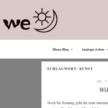
Zum
Inhalt
springen
Dieses Blog
Analoges Leben
SCHLAGWORT:
KUNST
VERÖF
FR., 5
AM
Wi
Noch bis Sonn­tag geht die ers­te inter­na­t