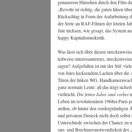
genaue­rem Hin­se­hen durch den Film durch
„Revol­te ist rich­tig, die guten Ideen übe
Rück­schlag in Form der Auf­ar­bei­tung d
der Serie an RAF-Fil­men der letz­ten Jah
Jule trick­sen, wie gesagt, das Sys­tem
hap­py Kapitalismuskritik.
Was lässt sich über die­sen stre­cken­wei­s
teil­wei­se inter­es­san­te­ren), stre­cken­we
sagen? Auf­ge­fal­len ist mir der Stil: vie­
von Jules kick­sen­dem Lachen über die Ab
Türen der lin­ken WG. Hand­ka­me­ra­wa­c
ganz nor­ma­le Leu­te: all das trägt sicher
viel­leicht,
Die fet­ten Jah­re sind vor­bei
m
Leben im revo­lu­tio­nä­ren 1968er-Paris pa
stel­len, ob hin­ter den vor­der­grün­di­gen
und pri­va­tem Drei­eck nicht doch selbst i
Unter­schie­de zwi­schen der Chan­ce zu na
ons- und Bre­chungs­not­wen­dig­keit des „