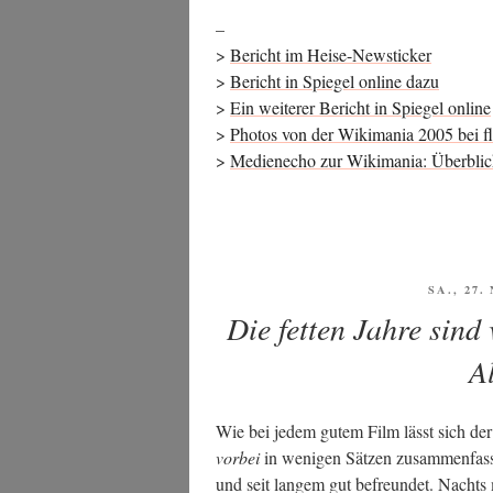
–
>
Bericht im Heise-Newsticker
>
Bericht in Spie­gel online dazu
>
Ein wei­te­rer Bericht in Spie­gel online
>
Pho­tos von der Wiki­ma­nia 2005 bei fl
>
Medi­en­echo zur Wiki­ma­nia: Über­bli
VERÖFF
SA., 27
AM
Die fetten Jahre sind 
A
Wie bei jedem gutem Film lässt sich der 
vor­bei
in weni­gen Sät­zen zusam­men­fas­s
und seit lan­gem gut befreun­det. Nachts