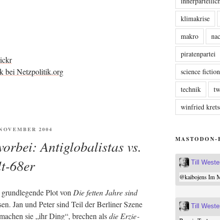
innerparteili
klimakrise
makro
nac
piratenpartei
ickr
ck bei Netzpolitik.org
science fictio
technik
tw
winfried kre
ENTLICHT
. NOVEMBER 2004
MASTODON-
vorbei: Antiglobalistas vs.
lt-68er
Till West
@
kaibojens
Im Mi
grund­le­gen­de Plot von
Die fet­ten Jah­re sind
en. Jan und Peter sind Teil der Ber­li­ner Sze­ne
Till West
 machen sie „ihr Ding“, bre­chen als
die Erzie­