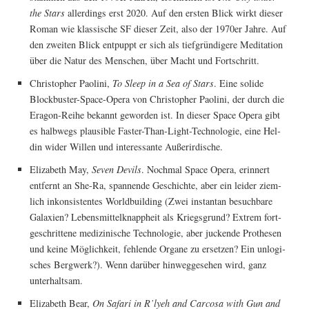
the Stars
aller­dings erst 2020. Auf den ers­ten Blick wirkt die­ser
Roman wie klas­si­sche SF die­ser Zeit, also der 1970er Jah­re. Auf
den zwei­ten Blick ent­puppt er sich als tief­grün­di­ge­re Medi­ta­ti­on
über die Natur des Men­schen, über Macht und Fortschritt.
Chris­to­pher Pao­li­ni,
To Sleep in a Sea of Stars
. Eine soli­de
Block­bus­ter-Space-Ope­ra von Chris­to­pher Pao­li­ni, der durch die
Era­gon-Rei­he bekannt gewor­den ist. In die­ser Space Ope­ra gibt
es halb­wegs plau­si­ble Fas­ter-Than-Light-Tech­no­lo­gie, eine Hel­
din wider Wil­len und inter­es­san­te Außerirdische.
Eliza­beth May,
Seven Devils
. Noch­mal Space Ope­ra, erin­nert
ent­fernt an She-Ra, span­nen­de Geschich­te, aber ein lei­der ziem­
lich inkon­sis­ten­tes World­buil­ding (Zwei instantan besuch­ba­re
Gala­xien? Lebens­mit­tel­knapp­heit als Kriegs­grund? Extrem fort­
ge­schrit­te­ne medi­zi­ni­sche Tech­no­lo­gie, aber jucken­de Pro­the­sen
und kei­ne Mög­lich­keit, feh­len­de Orga­ne zu erset­zen? Ein unlo­gi­
sches Berg­werk?). Wenn dar­über hin­weg­ge­se­hen wird, ganz
unterhaltsam.
Eliza­beth Bear,
On Safa­ri in R’lyeh and Car­co­sa with Gun and