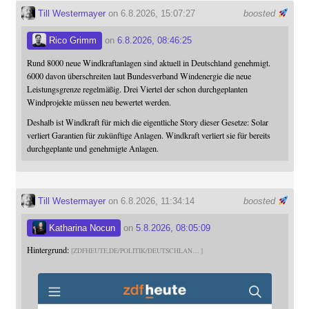
Till Westermayer
on 6.8.2026, 15:07:27
boosted
Rico Grimm
on
6.8.2026, 08:46:25
Rund 8000 neue Windkraftanlagen sind aktuell in Deutschland genehmigt.
6000 davon überschreiten laut Bundesverband Windenergie die neue
Leistungsgrenze regelmäßig. Drei Viertel der schon durchgeplanten
Windprojekte müssen neu bewertet werden.
Deshalb ist Windkraft für mich die eigentliche Story dieser Gesetze: Solar
verliert Garantien für zukünftige Anlagen. Windkraft verliert sie für bereits
durchgeplante und genehmigte Anlagen.
Till Westermayer
on 6.8.2026, 11:34:14
boosted
Katharina Nocun
on
5.8.2026, 08:05:09
Hintergrund:
ZDFHEUTE.DE/POLITIK/DEUTSCHLAN