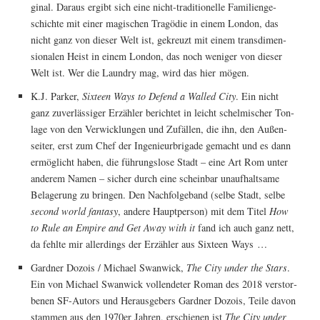
gi­nal. Dar­aus ergibt sich eine nicht-tra­di­tio­nel­le Fami­li­en­ge­
schich­te mit einer magi­schen Tra­gö­die in einem Lon­don, das
nicht ganz von die­ser Welt ist, gekreuzt mit einem trans­di­men­
sio­na­len Heist in einem Lon­don, das noch weni­ger von die­ser
Welt ist. Wer die Laun­dry mag, wird das hier mögen.
K.J. Par­ker,
Six­teen Ways to Defend a Wal­led City
. Ein nicht
ganz zuver­läs­si­ger Erzäh­ler berich­tet in leicht schel­mi­scher Ton­
la­ge von den Ver­wick­lun­gen und Zufäl­len, die ihn, den Außen­
sei­ter, erst zum Chef der Inge­nieur­bri­ga­de gemacht und es dann
ermög­licht haben, die füh­rungs­lo­se Stadt – eine Art Rom unter
ande­rem Namen – sicher durch eine schein­bar unauf­halt­sa­me
Bela­ge­rung zu brin­gen. Den Nach­fol­ge­band (sel­be Stadt, sel­be
second world fan­ta­sy
, ande­re Haupt­per­son) mit dem Titel
How
to Rule an Empire and Get Away with it
fand ich auch ganz nett,
da fehl­te mir aller­dings der Erzäh­ler aus Six­teen Ways …
Gard­ner Dozois / Micha­el Swan­wick,
The City under the Stars
.
Ein von Micha­el Swan­wick voll­ende­ter Roman des 2018 ver­stor­
be­nen SF-Autors und Her­aus­ge­bers Gard­ner Dozois, Tei­le davon
stam­men aus den 1970er Jah­ren, erschie­nen ist
The City under