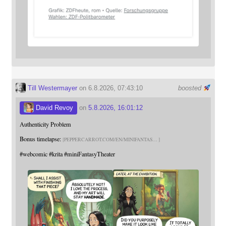
Till Westermayer
on 6.8.2026, 07:43:10
boosted
David Revoy
on
5.8.2026, 16:01:12
Authenticity Problem
Bonus timelapse:
PEPPERCARROT.COM/EN/MINIFANTAS
#
webcomic
#
krita
#
miniFantasyTheater