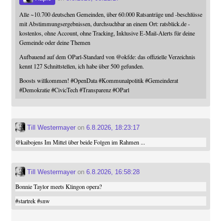
Alle ~10.700 deutschen Gemeinden, über 60.000 Ratsanträge und -beschlüsse
mit Abstimmungsergebnissen, durchsuchbar an einem Ort: ratsblick.de -
kostenlos, ohne Account, ohne Tracking, Inklusive E-Mail-Alerts für deine
Gemeinde oder deine Themen
Aufbauend auf dem OParl-Standard von
@
okfde
: das offizielle Verzeichnis
kennt 127 Schnittstellen, ich habe über 500 gefunden.
Boosts willkommen!
#
OpenData
#
Kommunalpolitik
#
Gemeinderat
#
Demokratie
#
CivicTech
#
Transparenz
#
OParl
Till Westermayer
on
6.8.2026, 18:23:17
@
kaibojens
Im Mittel über beide Folgen im Rahmen ...
Till Westermayer
on
6.8.2026, 16:58:28
Bonnie Taylor meets Klingon opera?
#
startrek
#
snw