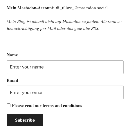
Mein Mast­o­don-Account:
@_tillwe_@mastodon.social
Mein Blog ist aktu­ell nicht auf Mast­o­don zu fin­den. Alter­na­ti­ve:
Benach­rich­ti­gung per Mail oder das gute alte
RSS
.
Name
Email
Please read our
terms and conditions