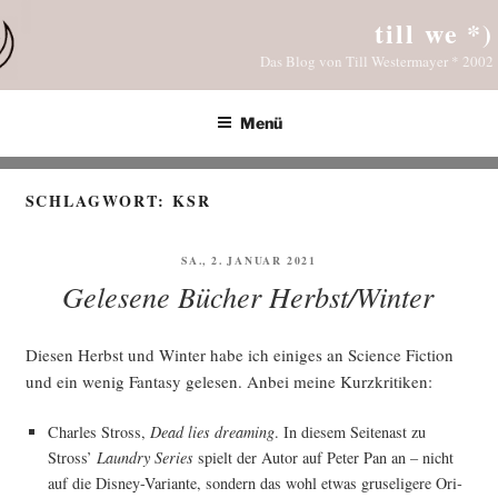
Zum
till we *)
Inhalt
Das Blog von Till Westermayer * 2002
springen
Menü
SCHLAGWORT:
KSR
VERÖFFENTLICHT
SA., 2. JANUAR 2021
AM
Gelesene Bücher Herbst/Winter
Die­sen Herbst und Win­ter habe ich eini­ges an Sci­ence Fic­tion
und ein wenig Fan­ta­sy gele­sen. Anbei mei­ne Kurzkritiken:
Charles Stross,
Dead lies dre­a­ming
. In die­sem Sei­ten­ast zu
Stross’
Laun­dry Series
spielt der Autor auf Peter Pan an – nicht
auf die Dis­ney-Vari­an­te, son­dern das wohl etwas gru­se­li­ge­re Ori­