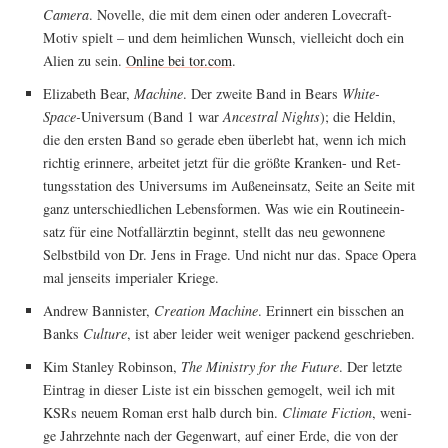
Came­ra
. Novel­le, die mit dem einen oder ande­ren Love­craft-
Motiv spielt – und dem heim­li­chen Wunsch, viel­leicht doch ein
Ali­en zu sein.
Online bei tor.com
.
Eliza­beth Bear,
Machi­ne
. Der zwei­te Band in Bears
White-
Space-
Uni­ver­sum (Band 1 war
Ances­tral Nights
); die Hel­din,
die den ers­ten Band so gera­de eben über­lebt hat, wenn ich mich
rich­tig erin­ne­re, arbei­tet jetzt für die größ­te Kran­ken- und Ret­
tungs­sta­ti­on des Uni­ver­sums im Außen­ein­satz, Sei­te an Sei­te mit
ganz unter­schied­li­chen Lebens­for­men. Was wie ein Rou­ti­ne­ein­
satz für eine Not­fall­ärz­tin beginnt, stellt das neu gewon­ne­ne
Selbst­bild von Dr. Jens in Fra­ge. Und nicht nur das. Space Ope­ra
mal jen­seits impe­ria­ler Kriege.
Andrew Ban­nis­ter,
Crea­ti­on Machi­ne
. Erin­nert ein biss­chen an
Banks
Cul­tu­re
, ist aber lei­der weit weni­ger packend geschrieben.
Kim Stan­ley Robin­son,
The Minis­try for the Future
. Der letz­te
Ein­trag in die­ser Lis­te ist ein biss­chen gemo­gelt, weil ich mit
KSRs neu­em Roman erst halb durch bin.
Cli­ma­te Fic­tion
, weni­
ge Jahr­zehn­te nach der Gegen­wart, auf einer Erde, die von der