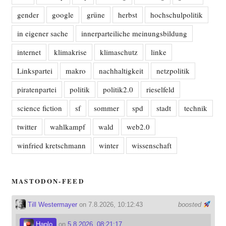
gender
google
grüne
herbst
hochschulpolitik
in eigener sache
innerparteiliche meinungsbildung
internet
klimakrise
klimaschutz
linke
Linkspartei
makro
nachhaltigkeit
netzpolitik
piratenpartei
politik
politik2.0
rieselfeld
science fiction
sf
sommer
spd
stadt
technik
twitter
wahlkampf
wald
web2.0
winfried kretschmann
winter
wissenschaft
MASTODON-FEED
Till Westermayer
on 7.8.2026, 10:12:43
boosted
Haplo
on
5.8.2026, 08:21:17