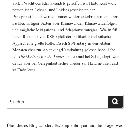
vol­len Wucht des Kli­ma­wan­dels getrof­fen ist. Har­te Kost – die
per­sön­li­chen Lebens- und Lei­dens­ge­schich­ten der
Protagonist*innen wer­den immer wie­der unter­bro­chen von eher
sach­buch­ar­ti­gen Tex­ten über Kli­ma­wan­del, Kli­ma­wan­del­fol­gen
und mög­li­che Miti­ga­ti­ons- und Adap­ti­ons­stra­te­gien. Wie in frü­
he­ren Roma­nen von KSR spielt der poli­tisch-büro­kra­ti­sche
Appa­rat eine gro­ße Rol­le. Da ich SF/Fantasy in den letz­ten
Mona­ten eher zur Ablenkung/Unterhaltung gele­sen habe, habe
ich
The Minis­try for the Future
erst ein­mal bei Sei­te gelegt, wer­
de ich aber bei Gele­gen­heit sicher wie­der zur Hand neh­men und
zu Ende lesen.
Suche
Such
nach:
Über dieses Blog ... oder: Textempfehlungen und die Frage, was