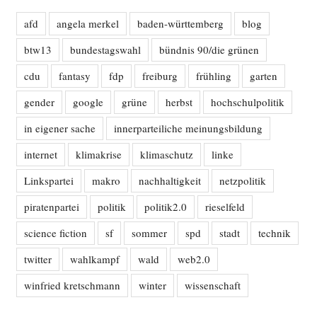
afd
angela merkel
baden-württemberg
blog
btw13
bundestagswahl
bündnis 90/die grünen
cdu
fantasy
fdp
freiburg
frühling
garten
gender
google
grüne
herbst
hochschulpolitik
in eigener sache
innerparteiliche meinungsbildung
internet
klimakrise
klimaschutz
linke
Linkspartei
makro
nachhaltigkeit
netzpolitik
piratenpartei
politik
politik2.0
rieselfeld
science fiction
sf
sommer
spd
stadt
technik
twitter
wahlkampf
wald
web2.0
winfried kretschmann
winter
wissenschaft