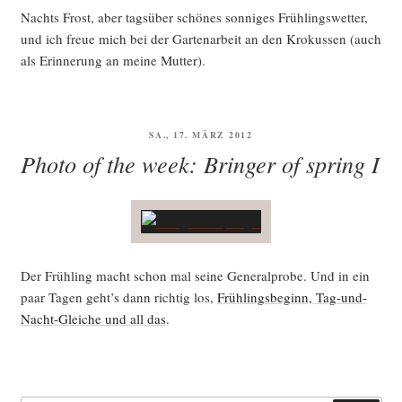
Nachts Frost, aber tags­über schö­nes son­ni­ges Früh­lings­wet­ter,
und ich freue mich bei der Gar­ten­ar­beit an den Kro­kus­sen (auch
als Erin­ne­rung an mei­ne Mutter).
VERÖFFENTLICHT
SA., 17. MÄRZ 2012
AM
Photo of the week: Bringer of spring I
Der Früh­ling macht schon mal sei­ne Gene­ral­pro­be. Und in ein
paar Tagen geht’s dann rich­tig los,
Früh­lings­be­ginn, Tag-und-
Nacht-Glei­che und all das
.