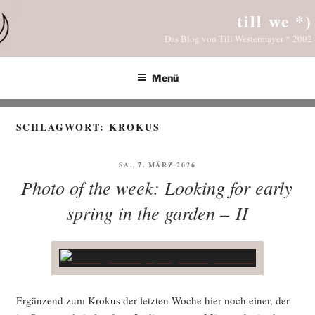
Zum
till we *)
Inhalt
Das Blog von Till Westermayer * 2002
springen
Menü
SCHLAGWORT:
KROKUS
VERÖFFENTLICHT
SA., 7. MÄRZ 2026
AM
Photo of the week: Looking for early
spring in the garden – II
Ergän­zend zum Kro­kus der letz­ten Woche hier noch einer, der