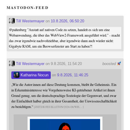
MASTODON-FEED
Till Westermayer
on
10.8.2026, 06:50:20
@
pallenberg
"Anstatt auf nativen Code zu setzen, handelt es sich um eine
Webanwendung, die über das WebView2-Framework ausgeführt wird." - macht
das zwar irgendwie nachvollziehbar, aber irgendwie dann auch wieder nicht:
Gigabyte RAM, um ein Beowserfenster am Start zu haben?!
Till Westermayer
on 9.8.2026, 11:54:20
boosted
Katharina Nocun
on
9.8.2026, 11:46:25
„Wie die Autor:innen auf diese Deutung kommen, bleibt ihr Geheimnis. Ein
in Erkenntnisinteresse wie Vorgehensweise KI-getriebener Artikel ist ihnen
Grund genug, um die deutschsprachige Soziologie der Gegenwart, und zwar
der Einfachheit halber gleich in ihrer Gesamtheit, der Unwissenschaftlichkeit
zu bezichtigen.“
ZEIT.DE/FEUILLETON/2026-08/WIS