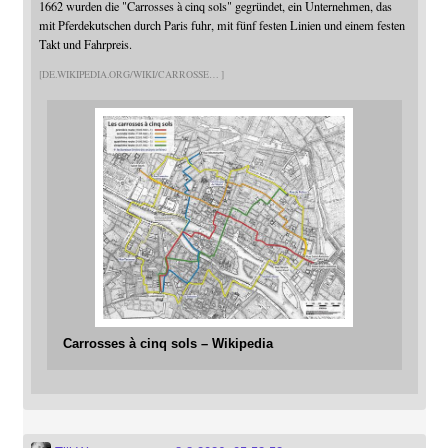
1662 wurden die "Carrosses à cinq sols" gegründet, ein Unternehmen, das
mit Pferdekutschen durch Paris fuhr, mit fünf festen Linien und einem festen
Takt und Fahrpreis.
DE.WIKIPEDIA.ORG/WIKI/CARROSSE
Carrosses à cinq sols – Wikipedia