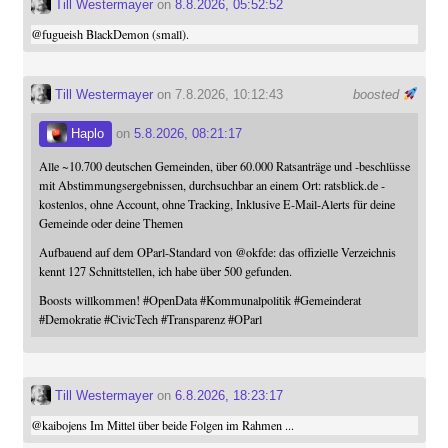
Till Westermayer
on
8.8.2026, 05:52:52
@
fugueish
BlackDemon (small).
Till Westermayer
on 7.8.2026, 10:12:43
boosted
Haplo
on
5.8.2026, 08:21:17
Alle ~10.700 deutschen Gemeinden, über 60.000 Ratsanträge und -beschlüsse
mit Abstimmungsergebnissen, durchsuchbar an einem Ort: ratsblick.de -
kostenlos, ohne Account, ohne Tracking, Inklusive E-Mail-Alerts für deine
Gemeinde oder deine Themen
Aufbauend auf dem OParl-Standard von
@
okfde
: das offizielle Verzeichnis
kennt 127 Schnittstellen, ich habe über 500 gefunden.
Boosts willkommen!
#
OpenData
#
Kommunalpolitik
#
Gemeinderat
#
Demokratie
#
CivicTech
#
Transparenz
#
OParl
Till Westermayer
on
6.8.2026, 18:23:17
@
kaibojens
Im Mittel über beide Folgen im Rahmen ...