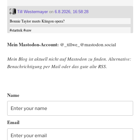
Till Westermayer
on
6.8.2026, 16:58:28
Bonnie Taylor meets Klingon opera?
#
startrek
#
snw
Mein Mast­o­don-Account:
@_tillwe_@mastodon.social
Mein Blog ist aktu­ell nicht auf Mast­o­don zu fin­den. Alter­na­ti­ve:
Benach­rich­ti­gung per Mail oder das gute alte
RSS
.
Name
Email