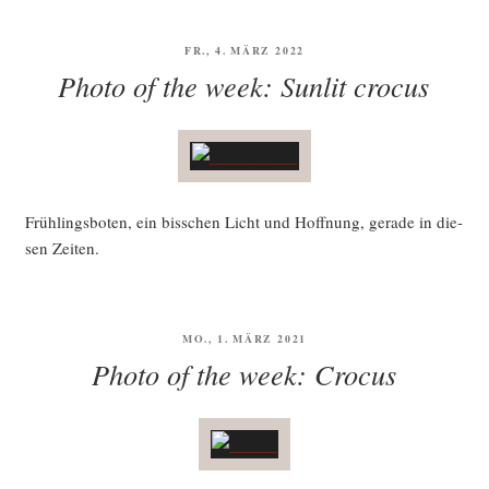
VERÖFFENTLICHT
FR., 4. MÄRZ 2022
AM
Photo of the week: Sunlit crocus
Früh­lings­bo­ten, ein biss­chen Licht und Hoff­nung, gera­de in die­
sen Zeiten.
VERÖFFENTLICHT
MO., 1. MÄRZ 2021
AM
Photo of the week: Crocus