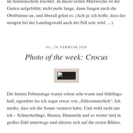
im Son­nen­schein leuch­tet. In die­ser ers­ten März­wo­che ist der
Gar­ten auf­ge­blüht; nicht mehr lan­ge, dann fan­gen auch die
Obst­bäu­me an, und über­all grünt es. (Ach ja: ich hof­fe, dass das
mor­gen bei der Land­tags­wahl auch der Fall sein wird …).
VERÖFFENTLICHT
SA., 28. FEBRUAR 2026
AM
Photo of the week: Crocus
Die letz­ten Febru­ar­ta­ge waren schon sehr warm und früh­lings­
haft, irgend­wo las ich sogar etwas von „früh­som­mer­lich“. Ich
mer­ke, dass ich die Son­ne ver­misst habe. Und wohl nicht nur
ich – Schmet­ter­lin­ge, Bie­nen, Hum­meln und so wei­ter sind in
gro­ßer Zahl unter­wegs und stür­zen sich auf die ers­ten Blüten.