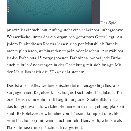
Das Spiel­
prin­zip ist ein­fach: am Anfang steht eine schein­bar unbe­grenz­te
Was­ser­flä­che, unter der ein orga­nisch geform­tes Git­ter liegt. An
jedem Punkt die­ses Ras­ters las­sen sich per Maus­klick Bau­ele­
men­te plat­zie­ren, auf­ein­an­der sta­peln oder löschen. Aus­wähl­bar
ist die Far­be aus 15 vor­ge­ge­be­nen Farb­tö­nen, wobei jede Far­be
auch sub­ti­le Ände­run­gen in der Gestal­tung mit sich bringt. Mit
der Maus lässt sich die 3D-Ansicht steuern.
Das ist alles. Alles wei­te­re ent­schei­det ein aus­ge­klü­gel­tes, aber
vor­ge­ge­be­nen Regel­werk – schrä­ges Dach oder Flach­dach, Tür
oder Fens­ter, Innen­hof mit Begrü­nung oder Stra­ßen­flä­che – all
das hängt davon ab, wel­che Ele­men­te in der Umge­bung plat­ziert
sind. Bei­spiels­wei­se wird eine von Häu­sern kom­plett umschlos­
se­ne Flä­che begrünt, wenn auch nur ein Haus fehlt, wird sie als
Platz, Ter­ras­se oder Flach­dach dargestellt.