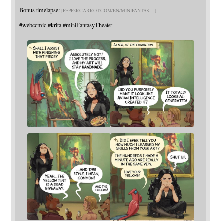
Bonus timelapse:
PEPPERCARROT.COM/EN/MINIFANTAS
#
webcomic
#
krita
#
miniFantasyTheater