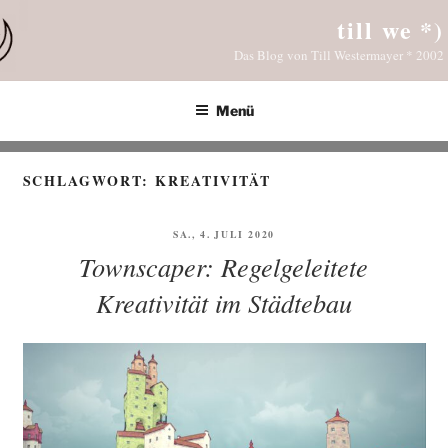
Zum
till we *)
Inhalt
Das Blog von Till Westermayer * 2002
springen
Menü
SCHLAGWORT:
KREATIVITÄT
VERÖFFENTLICHT
SA., 4. JULI 2020
AM
Townscaper: Regelgeleitete
Kreativität im Städtebau