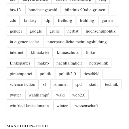
btw13
bundestagswahl
bündnis 90/die grünen
cdu
fantasy
fdp
freiburg
frühling
garten
gender
google
grüne
herbst
hochschulpolitik
in eigener sache
innerparteiliche meinungsbildung
internet
klimakrise
klimaschutz
linke
Linkspartei
makro
nachhaltigkeit
netzpolitik
piratenpartei
politik
politik2.0
rieselfeld
science fiction
sf
sommer
spd
stadt
technik
twitter
wahlkampf
wald
web2.0
winfried kretschmann
winter
wissenschaft
MASTODON-FEED