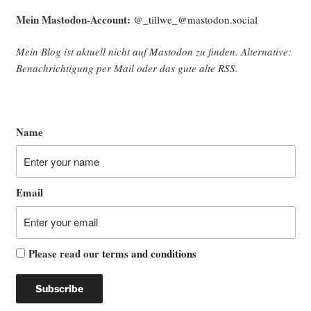
Mein Mast­o­don-Account:
@_tillwe_@mastodon.social
Mein Blog ist aktu­ell nicht auf Mast­o­don zu fin­den. Alter­na­ti­ve:
Benach­rich­ti­gung per Mail oder das gute alte
RSS
.
Name
Email
Please read our
terms and conditions