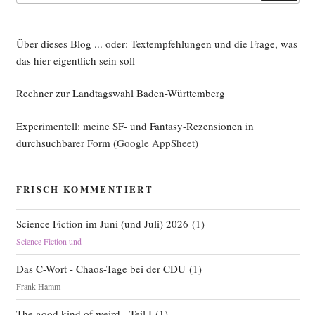
Über dieses Blog ... oder: Textempfehlungen und die Frage, was
das hier eigentlich sein soll
Rechner zur Landtagswahl Baden-Württemberg
Experimentell: meine SF- und Fantasy-Rezensionen in
durchsuchbarer Form
(Google AppSheet)
FRISCH KOMMENTIERT
Science Fiction im Juni (und Juli) 2026
(
1
)
Science Fiction und
Das C-Wort - Chaos-Tage bei der CDU
(
1
)
Frank Hamm
The good kind of weird - Teil I
(
1
)