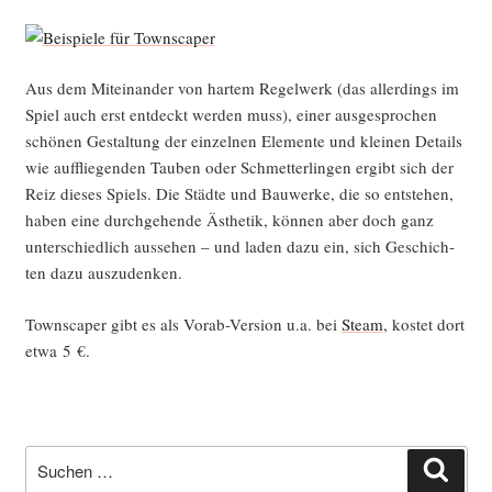
Aus dem Mit­ein­an­der von har­tem Regel­werk (das aller­dings im
Spiel auch erst ent­deckt wer­den muss), einer aus­ge­spro­chen
schö­nen Gestal­tung der ein­zel­nen Ele­men­te und klei­nen Details
wie auf­flie­gen­den Tau­ben oder Schmet­ter­lin­gen ergibt sich der
Reiz die­ses Spiels. Die Städ­te und Bau­wer­ke, die so ent­ste­hen,
haben eine durch­ge­hen­de Ästhe­tik, kön­nen aber doch ganz
unter­schied­lich aus­se­hen – und laden dazu ein, sich Geschich­
ten dazu auszudenken.
Town­s­caper gibt es als Vor­ab-Ver­si­on u.a. bei
Steam
, kos­tet dort
etwa 5 €.
Suche
Such
nach: