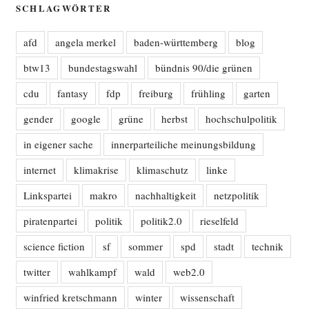
SCHLAGWÖRTER
afd
angela merkel
baden-württemberg
blog
btw13
bundestagswahl
bündnis 90/die grünen
cdu
fantasy
fdp
freiburg
frühling
garten
gender
google
grüne
herbst
hochschulpolitik
in eigener sache
innerparteiliche meinungsbildung
internet
klimakrise
klimaschutz
linke
Linkspartei
makro
nachhaltigkeit
netzpolitik
piratenpartei
politik
politik2.0
rieselfeld
science fiction
sf
sommer
spd
stadt
technik
twitter
wahlkampf
wald
web2.0
winfried kretschmann
winter
wissenschaft