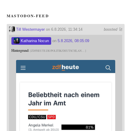
MASTODON-FEED
Till Westermayer
on 6.8.2026, 11:34:14
boosted 🚀
Katharina Nocun
on
5.8.2026, 08:05:09
Hintergrund:
ZDFHEUTE.DE/POLITIK/DEUTSCHLAN