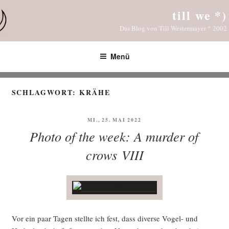
Zum
till we *)
Inhalt
Das Blog von Till Westermayer * 2002
springen
Menü
SCHLAGWORT:
KRÄHE
VERÖFFENTLICHT
MI., 25. MAI 2022
AM
Photo of the week: A murder of
crows VIII
Vor ein paar Tagen stell­te ich fest, dass diver­se Vogel- und