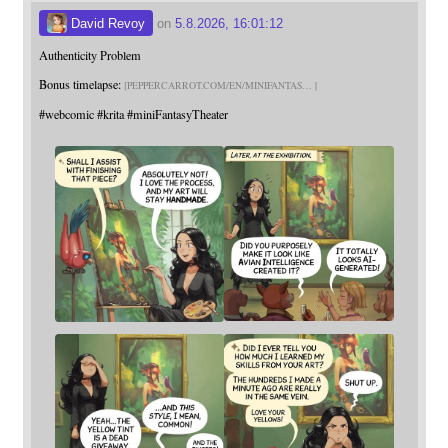
David Revoy
on
5.8.2026, 16:01:12
Authenticity Problem
Bonus timelapse:
PEPPERCARROT.COM/EN/MINIFANTAS
#
webcomic
#
krita
#
miniFantasyTheater