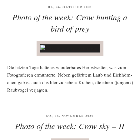
VERÖFFENTLICHT
DI., 26. OKTOBER 2021
AM
Photo of the week: Crow hunting a
bird of prey
Die letz­ten Tage hat­te es wun­der­ba­res Herbst­wet­ter, was zum
Foto­gra­fie­ren ermun­ter­te. Neben gefärb­tem Laub und Eich­hörn­
chen gab es auch das hier zu sehen: Krä­hen, die einen (jun­gen?)
Raub­vo­gel verjagten.
VERÖFFENTLICHT
SO., 15. NOVEMBER 2020
AM
Photo of the week: Crow sky – II