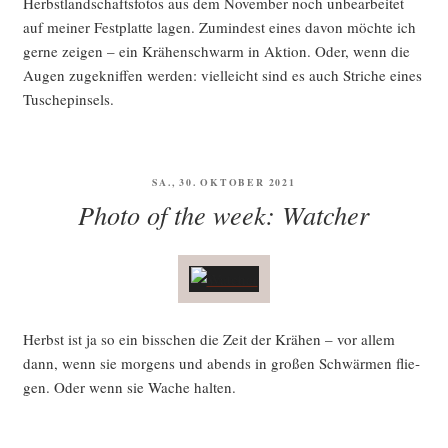
Herbst­land­schafts­fo­tos aus dem Novem­ber noch unbe­ar­bei­tet
auf mei­ner Fest­plat­te lagen. Zumin­dest eines davon möch­te ich
ger­ne zei­gen – ein Krä­hen­schwarm in Akti­on. Oder, wenn die
Augen zuge­knif­fen wer­den: viel­leicht sind es auch Stri­che eines
Tuschepinsels.
VERÖFFENTLICHT
SA., 30. OKTOBER 2021
AM
Photo of the week: Watcher
Herbst ist ja so ein biss­chen die Zeit der Krä­hen – vor allem
dann, wenn sie mor­gens und abends in gro­ßen Schwär­men flie­
gen. Oder wenn sie Wache halten.