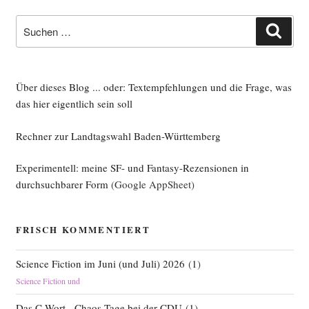
Suche
Such
nach:
Über dieses Blog ... oder: Textempfehlungen und die Frage, was
das hier eigentlich sein soll
Rechner zur Landtagswahl Baden-Württemberg
Experimentell: meine SF- und Fantasy-Rezensionen in
durchsuchbarer Form
(Google AppSheet)
FRISCH KOMMENTIERT
Science Fiction im Juni (und Juli) 2026
(
1
)
Science Fiction und
Das C-Wort - Chaos-Tage bei der CDU
(
1
)