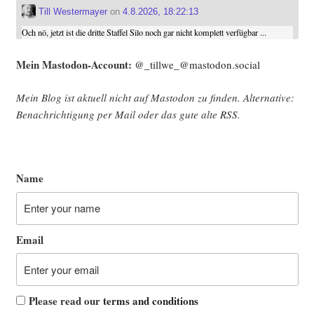
Till Westermayer
on
4.8.2026, 18:22:13
Och nö, jetzt ist die dritte Staffel Silo noch gar nicht komplett verfügbar ...
Mein Mast­o­don-Account:
@_tillwe_@mastodon.social
Mein Blog ist aktu­ell nicht auf Mast­o­don zu fin­den. Alter­na­ti­ve:
Benach­rich­ti­gung per Mail oder das gute alte
RSS
.
Name
Email
Please read our
terms and conditions