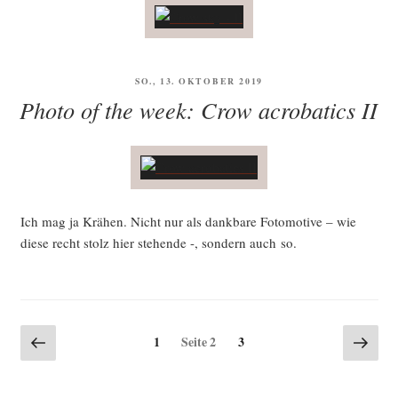
VERÖFFENTLICHT
SO., 13. OKTOBER 2019
AM
Photo of the week: Crow acrobatics II
Ich mag ja Krä­hen. Nicht nur als dank­ba­re Foto­mo­ti­ve – wie
die­se recht stolz hier ste­hen­de -, son­dern auch so.
Seitennummerierung
Vorherige
Näch
Seite
Seite
1
Seite
2
3
Seite
Seite
der
Beiträge