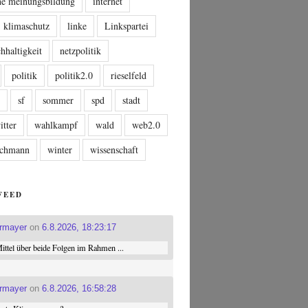
che meinungsbildung
internet
klimaschutz
linke
Linkspartei
hhaltigkeit
netzpolitik
politik
politik2.0
rieselfeld
n
sf
sommer
spd
stadt
itter
wahlkampf
wald
web2.0
tschmann
winter
wissenschaft
FEED
ermayer
on
6.8.2026, 18:23:17
ttel über beide Folgen im Rahmen ...
ermayer
on
6.8.2026, 16:58:28