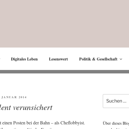
Digitales Leben
Lesenswert
Politik & Gesellschaft
Suche
FENTLICHT
. JANUAR 2014
nach:
lent verunsichert
t einen Pos­ten bei der Bahn – als Chef­lob­by­ist.
Über dieses Blo