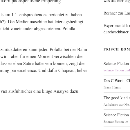
kor­rup­ti­ons­po­li­ti­sche Empörung.
was das hier eig
Rechner zur La
its am 1.1. ent­spre­chen­des berich­tet zu haben.
): Die Medi­en­ma­schi­ne hat fei­er­tags­be­dingt
Experimentell:
icht von­ein­an­der abge­schrie­ben. Pofalla –
durchsuchbarer
zurück­da­tie­ren kann jeder. Pofalla bei der Bahn
FRISCH KO
nd wir – aber für einen Moment ver­wisch­ten die
 dass es eben Sati­re hät­te sein kön­nen, zeigt die
Science Fiction
­che­rung par excel­lence. Und dafür Cha­peau, lie­ber
Science Fiction un
Das C-Wort - C
Frank Hamm
viel aus­führ­li­cher eine klu­ge Ana­ly­se dazu,
The good kind o
Aufschrieb zur Me.
Science Fiction
Science Fiction im