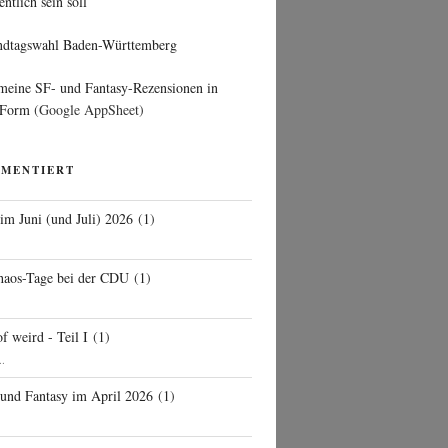
entlich sein soll
ndtagswahl Baden-Württemberg
 meine SF- und Fantasy-Rezensionen in
 Form
(Google AppSheet)
MMENTIERT
 im Juni (und Juli) 2026
(
1
)
d
haos-Tage bei der CDU
(
1
)
f weird - Teil I
(
1
)
..
 und Fantasy im April 2026
(
1
)