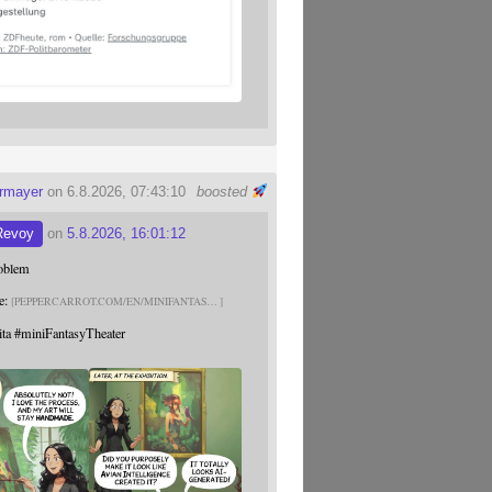
ermayer
on 6.8.2026, 07:43:10
boosted
Revoy
on
5.8.2026, 16:01:12
roblem
e:
PEPPERCARROT.COM/EN/MINIFANTAS
ita
#
miniFantasyTheater