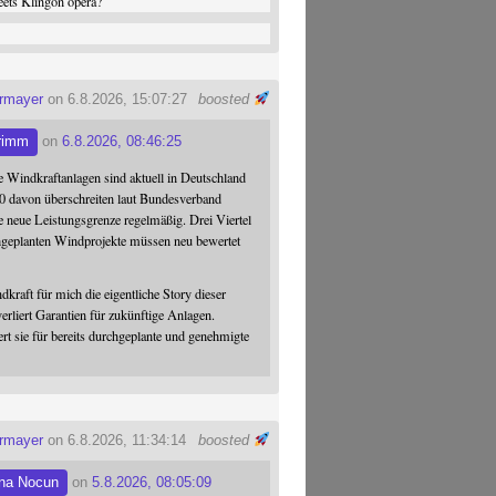
ets Klingon opera?
ermayer
on 6.8.2026, 15:07:27
boosted
rimm
on
6.8.2026, 08:46:25
 Windkraftanlagen sind aktuell in Deutschland
0 davon überschreiten laut Bundesverband
 neue Leistungsgrenze regelmäßig. Drei Viertel
hgeplanten Windprojekte müssen neu bewertet
dkraft für mich die eigentliche Story dieser
verliert Garantien für zukünftige Anlagen.
ert sie für bereits durchgeplante und genehmigte
ermayer
on 6.8.2026, 11:34:14
boosted
na Nocun
on
5.8.2026, 08:05:09