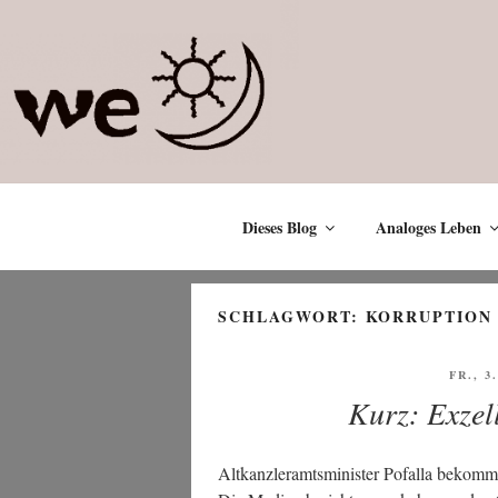
Zum
Inhalt
springen
Dieses Blog
Analoges Leben
SCHLAGWORT:
KORRUPTION
VERÖF
FR., 3
AM
Kurz: Exzel
Alt­kanz­ler­amts­mi­nis­ter Pofalla bekomm