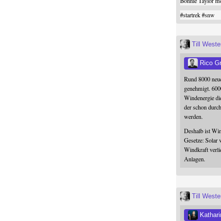
Bonnie Taylor me
#
startrek
#
snw
Till West
Rico G
Rund 8000 neue
genehmigt. 600
Windenergie die
der schon durc
werden.
Deshalb ist Win
Gesetze: Solar 
Windkraft verli
Anlagen.
Till West
Kathari