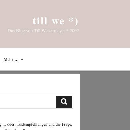
till we *)
Das Blog von Till Westermayer * 2002
Mehr …
Suchen
g ... oder: Textempfehlungen und die Frage,