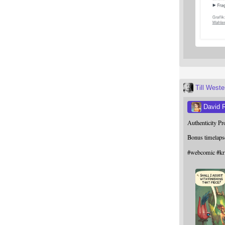
Till West
David 
Authenticity P
Bonus timelaps
#
webcomic
#
kr