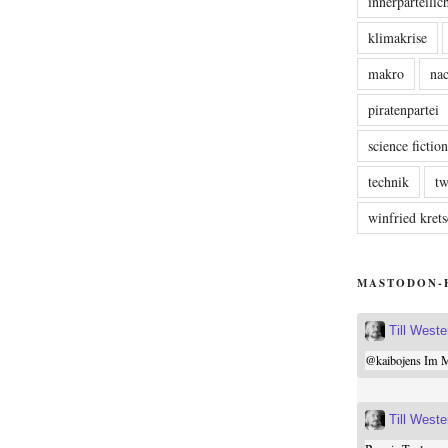
innerparteili
klimakrise
makro
nac
piratenpartei
science fictio
technik
tw
winfried kre
MASTODON-
Till West
@
kaibojens
Im Mi
Till West