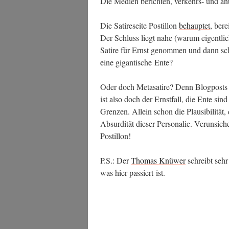
Die Medi­en berich­ten, ver­kehrs- und anti­
Die Sati­re­sei­te Pos­til­lon
behaup­tet
, bere
Der Schluss liegt nahe (war­um eigent­lich?
Sati­re für Ernst genom­men und dann schl
eine gigan­ti­sche Ente?
Oder doch Meta­sa­ti­re? Denn Blog­posts 
ist also doch der Ernst­fall, die Ente si
Gren­zen. Allein schon die Plau­si­bi­li­tät,
Absur­di­tät die­ser Per­so­na­lie. Ver­un­si
Postillon!
P.S.: Der
Tho­mas Knü­wer
schreibt sehr 
was hier pas­siert ist.