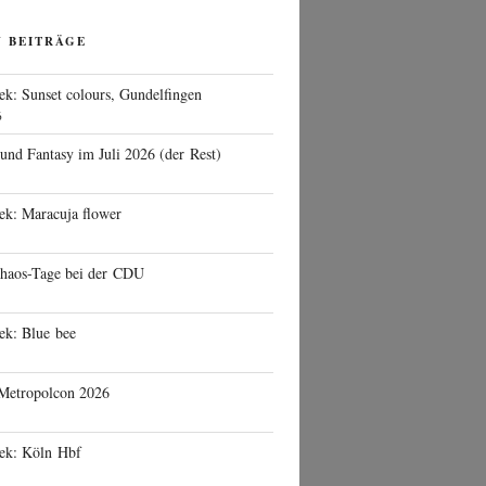
N BEITRÄGE
ek: Sunset colours, Gundelfingen
6
 und Fantasy im Juli 2026 (der Rest)
ek: Maracuja flower
haos-Tage bei der CDU
ek: Blue bee
 Metropolcon 2026
eek: Köln Hbf