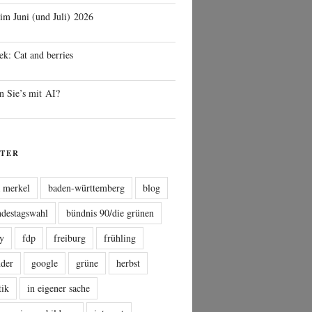
 im Juni (und Juli) 2026
ek: Cat and berries
n Sie’s mit AI?
TER
a merkel
baden-württemberg
blog
ndestagswahl
bündnis 90/die grünen
sy
fdp
freiburg
frühling
nder
google
grüne
herbst
tik
in eigener sache