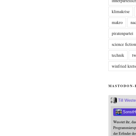
innerparteili
klimakrise
makro
nac
piratenpartei
science fictio
technik
tw
winfried kre
MASTODON-
Till West
SonstH
Wusstet ihr, da
Programmierspr
der Erfinder de