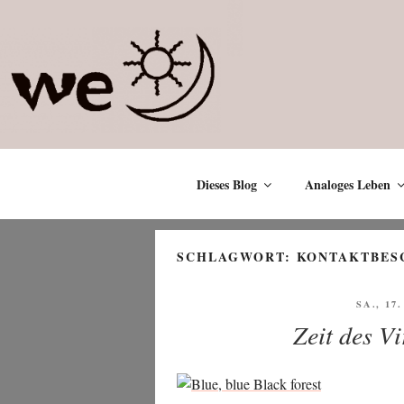
Zum
Inhalt
springen
Dieses Blog
Analoges Leben
SCHLAGWORT:
KONTAKTBES
VERÖFF
SA., 17
AM
Zeit des V