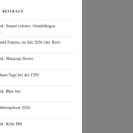
N BEITRÄGE
ek: Sunset colours, Gundelfingen
6
 und Fantasy im Juli 2026 (der Rest)
ek: Maracuja flower
haos-Tage bei der CDU
ek: Blue bee
 Metropolcon 2026
eek: Köln Hbf