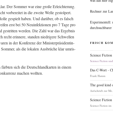
was das hier eig
 klar. Der Som­mer war eine gro­ße Erleich­te­rung.
Rechner zur La
 vor­be­rei­tet in die zwei­te Wel­le gestol­pert.
 Rol­le gespielt haben. Und dar­über, ob es falsch
Experimentell:
rei­fen erst bei 50 Neu­in­fek­tio­nen pro 7 Tage pro
durchsuchbarer
 gestrit­ten wer­den. Die Zahl war das Ergeb­nis
 recht erin­ne­re, stan­den nied­ri­ge­re Schwel­len
ren in der Kon­fe­renz der Minis­ter­prä­si­den­tin­
FRISCH KO
 Som­mer, als die loka­len Aus­brü­che klar umris­
Science Fiction
Science Fiction un
n färb­ten sich die Deutsch­land­kar­ten in einem
Das C-Wort - C
Kon­kur­renz machen wollten.
Frank Hamm
The good kind o
Aufschrieb zur Me.
Science Fiction
Science Fiction im