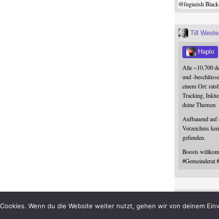
@
fugueish
Black
Till West
Haplo
Alle ~10.700 d
und -beschlüss
einem Ort: rats
Tracking, Inklu
deine Themen
Aufbauend auf
Verzeichnis ken
gefunden.
Boosts willk
#
Gemeinderat
Till West
Cookies. Wenn du die Website weiter nutzt, gehen wir von deinem Einv
@
kaibojens
Im Mi