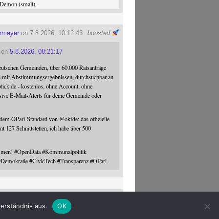
Demon (small).
ermayer
on 7.8.2026, 10:12:43
boosted
on
5.8.2026, 08:21:17
eutschen Gemeinden, über 60.000 Ratsanträge
e mit Abstimmungsergebnissen, durchsuchbar an
blick.de - kostenlos, ohne Account, ohne
sive E-Mail-Alerts für deine Gemeinde oder
 dem OParl-Standard von
@
okfde
: das offizielle
nt 127 Schnittstellen, ich habe über 500
ommen!
#
OpenData
#
Kommunalpolitik
#
Demokratie
#
CivicTech
#
Transparenz
#
OParl
ermayer
on
6.8.2026, 18:23:17
erständnis aus.
OK
ttel über beide Folgen im Rahmen ...