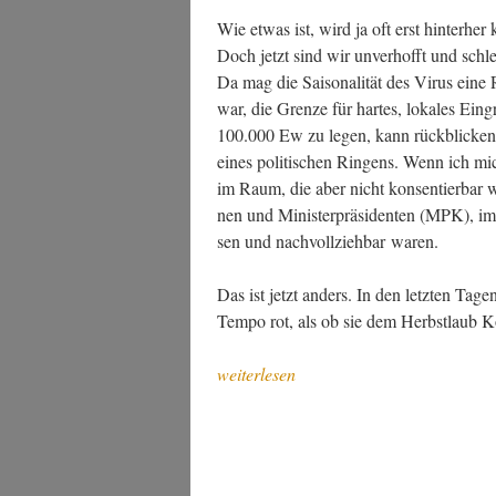
Wie etwas ist, wird ja oft erst hin­ter­her
Doch jetzt sind wir unver­hofft und schlecht
Da mag die Sai­so­na­li­tät des Virus eine
war, die Gren­ze für har­tes, loka­les Ein­g
100.000 Ew zu legen, kann rück­bli­ckend
eines poli­ti­schen Rin­gens. Wenn ich mich
im Raum, die aber nicht kon­sen­tier­bar wa
nen und Minis­ter­prä­si­den­ten (MPK), im
sen und nach­voll­zieh­bar waren.
Das ist jetzt anders. In den letz­ten Tage
Tem­po rot, als ob sie dem Herbst­laub 
„Zeit
weiterlesen
des
Virus,
Update
VII“