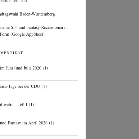
entlich sein soll
ndtagswahl Baden-Württemberg
 meine SF- und Fantasy-Rezensionen in
 Form
(Google AppSheet)
MMENTIERT
 im Juni (und Juli) 2026
(
1
)
d
haos-Tage bei der CDU
(
1
)
f weird - Teil I
(
1
)
..
 und Fantasy im April 2026
(
1
)