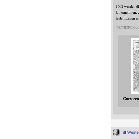
1662 wurden die
Unternehmen, da
festen Linien u
DE.WIKIPEDIA
Carross
Till West