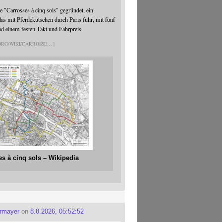
 "Carrosses à cinq sols" gegründet, ein
s mit Pferdekutschen durch Paris fuhr, mit fünf
nd einem festen Takt und Fahrpreis.
.ORG/WIKI/CARROSSE
es à cinq sols – Wikipedia
ermayer
on
8.8.2026, 05:52:52