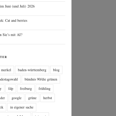
 im Juni (und Juli) 2026
ek: Cat and berries
n Sie’s mit AI?
TER
a merkel
baden-württemberg
blog
ndestagswahl
bündnis 90/die grünen
sy
fdp
freiburg
frühling
nder
google
grüne
herbst
tik
in eigener sache