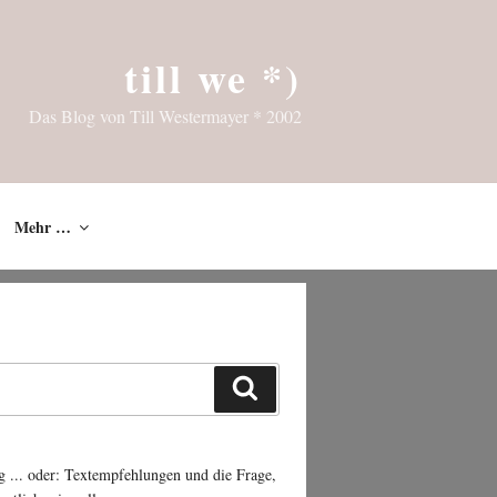
till we *)
Das Blog von Till Westermayer * 2002
Mehr …
Suchen
g ... oder: Textempfehlungen und die Frage,