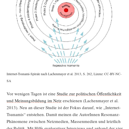
Inter­net-Tsu­na­mi-Spi­ra­le nach Lachen­may­er et al. 2013, S. 262, Lizenz: CC-BY-NC-
SA
Vor weni­gen Tagen ist eine
Stu­die zur poli­ti­schen Öffent­lich­keit
und Mei­nungs­bil­dung im Netz
erschie­nen (Lachen­may­er et al.
2013). Neu an die­ser Stu­die ist der Fokus dar­auf, wie „Inter­net-
Tsu­na­mis“ ent­ste­hen. Damit mei­nen die AutorIn­nen Reso­nanz-
Phä­no­me­ne zwi­schen Netz­me­di­en, Mas­sen­me­di­en und letzt­lich
der Poli­tik. Mit Hil­fe explo­ra­ti­ver Inter­views und anhand der vier