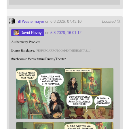
Till Westermayer
on 6.8.2026, 07:43:10
boosted 🚀
David Revoy
on
5.8.2026, 16:01:12
Authenticity Problem
Bonus timelapse:
PEPPERCARROT.COM/EN/MINIFANTAS
#
webcomic
#
krita
#
miniFantasyTheater