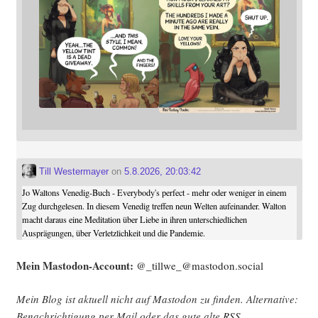
Till Westermayer
on
5.8.2026, 20:03:42
Jo Waltons Venedig-Buch - Everybody's perfect - mehr oder weniger in einem
Zug durchgelesen. In diesem Venedig treffen neun Welten aufeinander. Walton
macht daraus eine Meditation über Liebe in ihren unterschiedlichen
Ausprägungen, über Verletzlichkeit und die Pandemie.
Mein Mast­o­don-Account:
@_tillwe_@mastodon.social
Mein Blog ist aktu­ell nicht auf Mast­o­don zu fin­den. Alter­na­ti­ve:
Benach­rich­ti­gung per Mail oder das gute alte
RSS
.