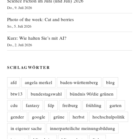
Science Fiction im Juni (und Juli) 2026
Do., 9. Juli 2026
Photo of the week: Cat and berries
So., 5. Juli 2026
Kurz: Wie halten Sie’s mit AI?
Do., 2. Juli 2026
SCHLAGWÖRTER
afd
angela merkel
baden-württemberg
blog
btw13
bundestagswahl
bündnis 90/die grünen
cdu
fantasy
fdp
freiburg
frühling
garten
gender
google
grüne
herbst
hochschulpolitik
in eigener sache
innerparteiliche meinungsbildung