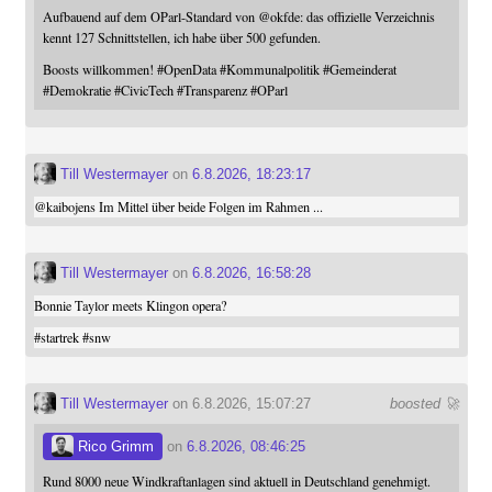
Aufbauend auf dem OParl-Standard von
@
okfde
: das offizielle Verzeichnis
kennt 127 Schnittstellen, ich habe über 500 gefunden.
Boosts willkommen!
#
OpenData
#
Kommunalpolitik
#
Gemeinderat
#
Demokratie
#
CivicTech
#
Transparenz
#
OParl
Till Westermayer
on
6.8.2026, 18:23:17
@
kaibojens
Im Mittel über beide Folgen im Rahmen ...
Till Westermayer
on
6.8.2026, 16:58:28
Bonnie Taylor meets Klingon opera?
#
startrek
#
snw
Till Westermayer
on 6.8.2026, 15:07:27
boosted 🚀
Rico Grimm
on
6.8.2026, 08:46:25
Rund 8000 neue Windkraftanlagen sind aktuell in Deutschland genehmigt.