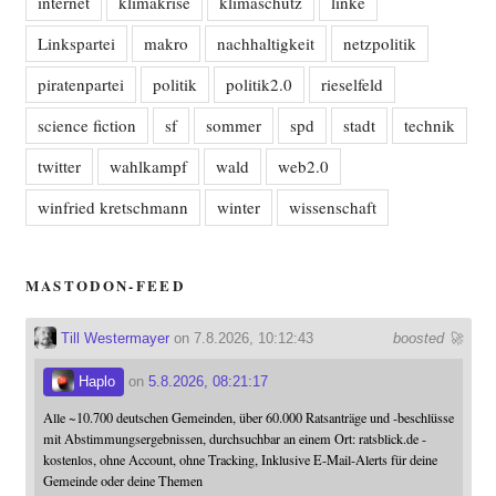
internet
klimakrise
klimaschutz
linke
Linkspartei
makro
nachhaltigkeit
netzpolitik
piratenpartei
politik
politik2.0
rieselfeld
science fiction
sf
sommer
spd
stadt
technik
twitter
wahlkampf
wald
web2.0
winfried kretschmann
winter
wissenschaft
MASTODON-FEED
Till Westermayer
on 7.8.2026, 10:12:43
boosted 🚀
Haplo
on
5.8.2026, 08:21:17
Alle ~10.700 deutschen Gemeinden, über 60.000 Ratsanträge und -beschlüsse
mit Abstimmungsergebnissen, durchsuchbar an einem Ort: ratsblick.de -
kostenlos, ohne Account, ohne Tracking, Inklusive E-Mail-Alerts für deine
Gemeinde oder deine Themen