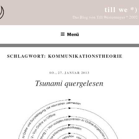
Zum
till we *)
Inhalt
Das Blog von Till Westermayer * 2002
springen
Menü
SCHLAGWORT:
KOMMUNIKATIONSTHEORIE
VERÖFFENTLICHT
SO., 27. JANUAR 2013
AM
Tsunami quergelesen