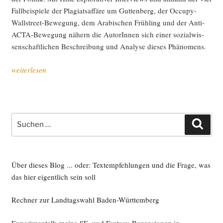
Fall­bei­spie­le der Pla­gi­ats­af­fä­re um Gut­ten­berg, der Occu­py-
Wall­street-Bewe­gung, dem Ara­bi­schen Früh­ling und der Anti-
ACTA-Bewe­gung nähern die AutorIn­nen sich einer sozi­al­wis­
sen­schaft­li­chen Beschrei­bung und Ana­ly­se die­ses Phänomens.
„Tsu­
weiterlesen
na­
mi
quer­
ge­
Suche
Such
le­
nach:
sen“
Über dieses Blog ... oder: Textempfehlungen und die Frage, was
das hier eigentlich sein soll
Rechner zur Landtagswahl Baden-Württemberg
Experimentell: meine SF- und Fantasy-Rezensionen in